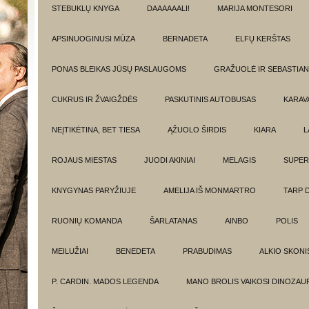
STEBUKLŲ KNYGA
DAAAAAALI!
MARIJA MONTESORI
APSINUOGINUSI MŪZA
BERNADETA
ELFŲ KERŠTAS
PONAS BLEIKAS JŪSŲ PASLAUGOMS
GRAŽUOLĖ IR SEBASTIAN
CUKRUS IR ŽVAIGŽDĖS
PASKUTINIS AUTOBUSAS
KARAV
NEĮTIKĖTINA, BET TIESA
ĄŽUOLO ŠIRDIS
KIARA
L
ROJAUS MIESTAS
JUODI AKINIAI
MELAGIS
SUPER
KNYGYNAS PARYŽIUJE
AMELIJA IŠ MONMARTRO
TARP 
RUONIŲ KOMANDA
ŠARLATANAS
AINBO
POLIS
MEILUŽIAI
BENEDETA
PRABUDIMAS
ALKIO SKONI
P. CARDIN. MADOS LEGENDA
MANO BROLIS VAIKOSI DINOZAU