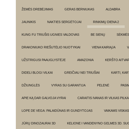
ŽEMĖS DREBĖJIMAS
GERAS BERNIUKAS
ALDABRA
JAUNIKIS
NAKTIES SERGĖTOJAI
RINKIMŲ DIENA 2
KUNG FU TRIUŠIS UGNIES VALDOVAS
BE SIENŲ
SĖKMĖ
DRAKONIUKO RIEŠUTĖLIO NUOTYKIAI
VIENA KAIRIĄJA
V
UŽSTRIGUSI PAAUGLYSTĖJE
AMAZONIA
KERŠTO AITVA
DIDELI BLOGI VILKAI
GREIČIAU NEI TRIUŠIAI
KARTI, KA
DŽIUNGLĖS
VYRAS SU GARANTIJA
PELENĖ
PASI
APIE KĄ DAR GALVOJA VYRAI
CARAITIS IVANAS IR VILKAS PILK
LOPE DE VEGA: PALAIDŪNAS IR GUNDYTOJAS
VAIKAMS VISKAS
JŪRŲ DINOZAURAI 3D
KELIONE I VANDENYNO GELMES 3D. SU