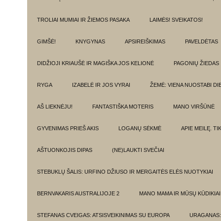
TROLIAI MUMIAI IR ŽIEMOS PASAKA
LAIMĖS! SVEIKATOS!
GIMŠĖ!
KNYGYNAS
APSIREIŠKIMAS
PAVELDĖTAS
DIDŽIOJI KRIAUŠĖ IR MAGIŠKA JOS KELIONĖ
PAGONIŲ ŽIEDAS
RYGA
IZABELĖ IR JOS VYRAI
ŽEMĖ: VIENA NUOSTABI DI
AŠ LIEKNĖJU!
FANTASTIŠKA MOTERIS
MANO VIRŠŪNĖ
GYVENIMAS PRIEŠ AKIS
LOGANŲ SĖKMĖ
APIE MEILĘ. T
AŠTUONKOJIS DIPAS
(NE)LAUKTI SVEČIAI
STEBUKLŲ ŠALIS: URFINO DŽIUSO IR MERGAITĖS ELĖS NUOTYKIAI
BERNVAKARIS AUSTRALIJOJE 2
MANO MAMA IR MŪSŲ KŪDIKIAI
STEFANAS CVEIGAS: ATSISVEIKINIMAS SU EUROPA
URAGANAS: 