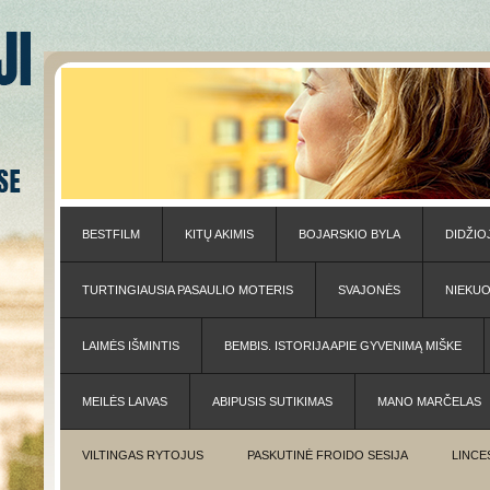
BESTFILM
KITŲ AKIMIS
BOJARSKIO BYLA
DIDŽIO
TURTINGIAUSIA PASAULIO MOTERIS
SVAJONĖS
NIEKU
LAIMĖS IŠMINTIS
BEMBIS. ISTORIJA APIE GYVENIMĄ MIŠKE
MEILĖS LAIVAS
ABIPUSIS SUTIKIMAS
MANO MARČELAS
VILTINGAS RYTOJUS
PASKUTINĖ FROIDO SESIJA
LINCE