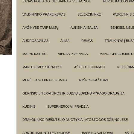
ŽANAS POLIS GOTJĖ: SAPNAS, VIZIJA, ŠOU
PERSŲ KALBOS P
VALDININKO PRAKEIKSMAS
SELEKCININKĖ
PASKUTINIS 
AMŽINYBĖ TARP MŪSŲ
AUKSINIAI BALSAI
BENKSIS. NEL
AUDROS VAIKAS
ALISA
REIVAS
TRAUKINYS Į BUSA
MATYK KAIP AŠ
VIENAS ĮKVĖPIMAS
MANO GERIAUSIAS 
MANU. GIMĘS SKRAIDYTI
AŠ ESU LEONARDO
NELIEČIA
MERĖ: LAIVO PRAKEIKSMAS
AUŠROS PAŽADAS
GERNSIO LITERATŪROS IR BULVIŲ LUPENŲ PYRAGO DRAUGIJA
KŪDIKIS
SUPERHEROJAI. PRADŽIA
DRAKONIUKO RIEŠUTĖLIO NUOTYKIAI: ATOSTOGOS DŽIUNGLĖSE
ARKTIS. ĮKALINTI LEDYNUOSE
BASEINO VALDOVAI
AŠ, TU