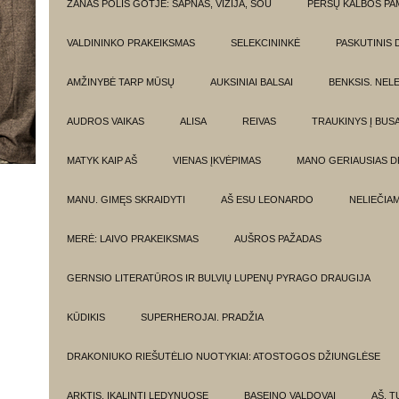
ŽANAS POLIS GOTJĖ: SAPNAS, VIZIJA, ŠOU
PERSŲ KALBOS P
VALDININKO PRAKEIKSMAS
SELEKCININKĖ
PASKUTINIS 
AMŽINYBĖ TARP MŪSŲ
AUKSINIAI BALSAI
BENKSIS. NEL
AUDROS VAIKAS
ALISA
REIVAS
TRAUKINYS Į BUSA
MATYK KAIP AŠ
VIENAS ĮKVĖPIMAS
MANO GERIAUSIAS 
MANU. GIMĘS SKRAIDYTI
AŠ ESU LEONARDO
NELIEČIA
MERĖ: LAIVO PRAKEIKSMAS
AUŠROS PAŽADAS
GERNSIO LITERATŪROS IR BULVIŲ LUPENŲ PYRAGO DRAUGIJA
KŪDIKIS
SUPERHEROJAI. PRADŽIA
DRAKONIUKO RIEŠUTĖLIO NUOTYKIAI: ATOSTOGOS DŽIUNGLĖSE
ARKTIS. ĮKALINTI LEDYNUOSE
BASEINO VALDOVAI
AŠ, TU