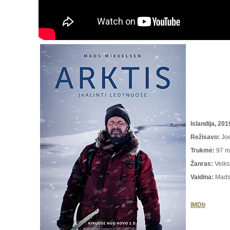
Islandija, 201
Režisavo
:
Jo
Trukmė
:
97 m
Žanras:
Veiks
Vaidina:
Mads
IMDb