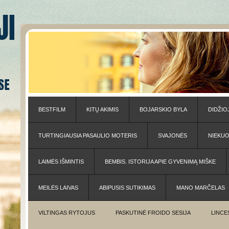
BESTFILM
KITŲ AKIMIS
BOJARSKIO BYLA
DIDŽIO
TURTINGIAUSIA PASAULIO MOTERIS
SVAJONĖS
NIEKU
LAIMĖS IŠMINTIS
BEMBIS. ISTORIJA APIE GYVENIMĄ MIŠKE
MEILĖS LAIVAS
ABIPUSIS SUTIKIMAS
MANO MARČELAS
VILTINGAS RYTOJUS
PASKUTINĖ FROIDO SESIJA
LINCE