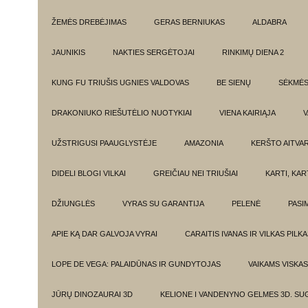
ŽEMĖS DREBĖJIMAS
GERAS BERNIUKAS
ALDABRA
JAUNIKIS
NAKTIES SERGĖTOJAI
RINKIMŲ DIENA 2
KUNG FU TRIUŠIS UGNIES VALDOVAS
BE SIENŲ
SĖKMĖ
DRAKONIUKO RIEŠUTĖLIO NUOTYKIAI
VIENA KAIRIĄJA
V
UŽSTRIGUSI PAAUGLYSTĖJE
AMAZONIA
KERŠTO AITVA
DIDELI BLOGI VILKAI
GREIČIAU NEI TRIUŠIAI
KARTI, KA
DŽIUNGLĖS
VYRAS SU GARANTIJA
PELENĖ
PASI
APIE KĄ DAR GALVOJA VYRAI
CARAITIS IVANAS IR VILKAS PILK
LOPE DE VEGA: PALAIDŪNAS IR GUNDYTOJAS
VAIKAMS VISKAS
JŪRŲ DINOZAURAI 3D
KELIONE I VANDENYNO GELMES 3D. SU