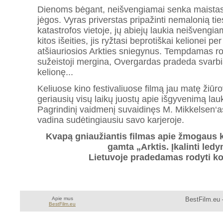
Dienoms bėgant, neišvengiamai senka maistas 
jėgos. Vyras priverstas pripažinti nemalonią tiesą:
katastrofos vietoje, jų abiejų laukia neišveng
kitos išeities, jis ryžtasi beprotiškai kelionei 
atšiauriosios Arkties sniegynus. Tempdamas ro
sužeistoji mergina, Overgardas pradeda svarb
kelionę...
Keliuose kino festivaliuose filmą jau matę žiūro
geriausių visų laikų juostų apie išgyvenimą lau
Pagrindinį vaidmenį suvaidinęs M. Mikkelsen‘a
vadina sudėtingiausiu savo karjeroje.
Kvapą gniaužiantis filmas apie žmogaus 
gamta „Arktis. Įkalinti led
Lietuvoje pradedamas rodyti ko
Apie mus
BestFilm.eu 
BestFilm.eu