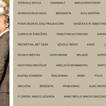
STEBUKLŲ KNYGA
DAAAAAALI!
MARIJA MONTESORI
APSINUOGINUSI MŪZA
BERNADETA
ELFŲ KERŠTAS
PONAS BLEIKAS JŪSŲ PASLAUGOMS
GRAŽUOLĖ IR SEBASTIAN
CUKRUS IR ŽVAIGŽDĖS
PASKUTINIS AUTOBUSAS
KARAV
NEĮTIKĖTINA, BET TIESA
ĄŽUOLO ŠIRDIS
KIARA
L
ROJAUS MIESTAS
JUODI AKINIAI
MELAGIS
SUPER
KNYGYNAS PARYŽIUJE
AMELIJA IŠ MONMARTRO
TARP 
RUONIŲ KOMANDA
ŠARLATANAS
AINBO
POLIS
MEILUŽIAI
BENEDETA
PRABUDIMAS
ALKIO SKONI
P. CARDIN. MADOS LEGENDA
MANO BROLIS VAIKOSI DINOZAU