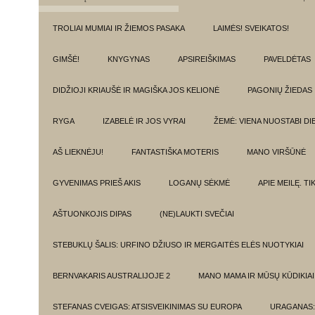
TROLIAI MUMIAI IR ŽIEMOS PASAKA
LAIMĖS! SVEIKATOS!
GIMŠĖ!
KNYGYNAS
APSIREIŠKIMAS
PAVELDĖTAS
DIDŽIOJI KRIAUŠĖ IR MAGIŠKA JOS KELIONĖ
PAGONIŲ ŽIEDAS
RYGA
IZABELĖ IR JOS VYRAI
ŽEMĖ: VIENA NUOSTABI DI
AŠ LIEKNĖJU!
FANTASTIŠKA MOTERIS
MANO VIRŠŪNĖ
GYVENIMAS PRIEŠ AKIS
LOGANŲ SĖKMĖ
APIE MEILĘ. T
AŠTUONKOJIS DIPAS
(NE)LAUKTI SVEČIAI
STEBUKLŲ ŠALIS: URFINO DŽIUSO IR MERGAITĖS ELĖS NUOTYKIAI
BERNVAKARIS AUSTRALIJOJE 2
MANO MAMA IR MŪSŲ KŪDIKIAI
STEFANAS CVEIGAS: ATSISVEIKINIMAS SU EUROPA
URAGANAS: 