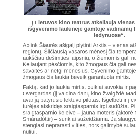
Į Lietuvos kino teatrus atkeliauja vienas
išgyvenimo laukinėje gamtoje vadinamų fil
ledynuose“.
Aplink Šiaurės ašigalį plytinti Arktis – vienas a
regionų. Šilčiausią vasaros mėnesį čia tempera
aukščiau dešimties laipsnių, o žiemomis gali nukr
Keliaujant pėsčiomis, kito žmogaus čia gali nesu
savaites ar netgi mėnesius. Gyvenimo gamtoje p
žmogaus čia laukia beveik garantuota mirtis.
Faktą, kad jo laukia mirtis, puikiai suvokia ir pa
Overgardas (jį vaidina danų kino žvaigždė Mad
avariją patyrusio lektuvo pilotas. Išgelbėti ir į c
turėjęs atskridęs sraigtasparnis irgi sudūžta. Pi
sraigtasparnio keleivė – jauna moteris (aktorė
Smáradóttir) – sunkiai sužeidžiama. Ją slaug
stengiasi neprarasti vilties, nors galimybė sula
nuliui.