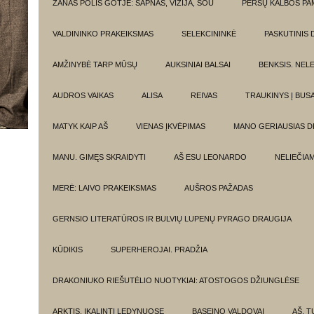
ŽANAS POLIS GOTJĖ: SAPNAS, VIZIJA, ŠOU
PERSŲ KALBOS P
VALDININKO PRAKEIKSMAS
SELEKCININKĖ
PASKUTINIS 
AMŽINYBĖ TARP MŪSŲ
AUKSINIAI BALSAI
BENKSIS. NEL
AUDROS VAIKAS
ALISA
REIVAS
TRAUKINYS Į BUSA
MATYK KAIP AŠ
VIENAS ĮKVĖPIMAS
MANO GERIAUSIAS 
MANU. GIMĘS SKRAIDYTI
AŠ ESU LEONARDO
NELIEČIA
MERĖ: LAIVO PRAKEIKSMAS
AUŠROS PAŽADAS
GERNSIO LITERATŪROS IR BULVIŲ LUPENŲ PYRAGO DRAUGIJA
KŪDIKIS
SUPERHEROJAI. PRADŽIA
DRAKONIUKO RIEŠUTĖLIO NUOTYKIAI: ATOSTOGOS DŽIUNGLĖSE
ARKTIS. ĮKALINTI LEDYNUOSE
BASEINO VALDOVAI
AŠ, TU