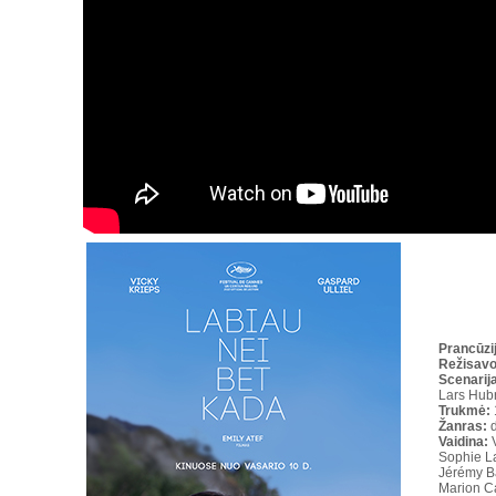
Prancūzij
Režisav
Scenarija
Lars Hub
Trukmė
:
Žanras:
d
Vaidina:
V
Sophie La
Jérémy Ba
Marion Ca