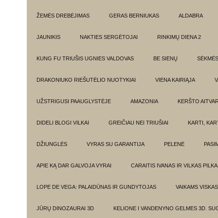
ŽEMĖS DREBĖJIMAS
GERAS BERNIUKAS
ALDABRA
JAUNIKIS
NAKTIES SERGĖTOJAI
RINKIMŲ DIENA 2
KUNG FU TRIUŠIS UGNIES VALDOVAS
BE SIENŲ
SĖKMĖ
DRAKONIUKO RIEŠUTĖLIO NUOTYKIAI
VIENA KAIRIĄJA
V
UŽSTRIGUSI PAAUGLYSTĖJE
AMAZONIA
KERŠTO AITVA
DIDELI BLOGI VILKAI
GREIČIAU NEI TRIUŠIAI
KARTI, KA
DŽIUNGLĖS
VYRAS SU GARANTIJA
PELENĖ
PASI
APIE KĄ DAR GALVOJA VYRAI
CARAITIS IVANAS IR VILKAS PILK
LOPE DE VEGA: PALAIDŪNAS IR GUNDYTOJAS
VAIKAMS VISKAS
JŪRŲ DINOZAURAI 3D
KELIONE I VANDENYNO GELMES 3D. SU