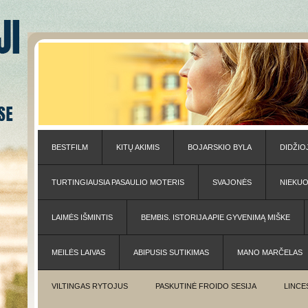
BESTFILM
KITŲ AKIMIS
BOJARSKIO BYLA
DIDŽIO
TURTINGIAUSIA PASAULIO MOTERIS
SVAJONĖS
NIEKU
LAIMĖS IŠMINTIS
BEMBIS. ISTORIJA APIE GYVENIMĄ MIŠKE
MEILĖS LAIVAS
ABIPUSIS SUTIKIMAS
MANO MARČELAS
VILTINGAS RYTOJUS
PASKUTINĖ FROIDO SESIJA
LINCE