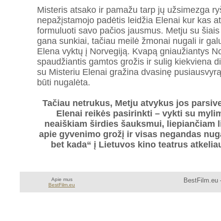
Misteris atsako ir pamažu tarp jų užsimezga ry
nepažįstamojo padėtis leidžia Elenai kur kas atvi
formuluoti savo pačios jausmus. Metju su šiais 
gana sunkiai, tačiau meilė žmonai nugali ir galų
Elena vyktų į Norvegiją. Kvapą gniaužiantys No
spaudžiantis gamtos grožis ir sulig kiekviena d
su Misteriu Elenai gražina dvasinę pusiausvyrą i
būti nugalėta.
Tačiau netrukus, Metju atvykus jos parsive
Elenai reikės pasirinkti – vykti su myli
neaiškiam širdies šauksmui, liepiančiam l
apie gyvenimo grožį ir visas negandas nugal
bet kada“ į Lietuvos kino teatrus atkelia
Apie mus
BestFilm.eu 
BestFilm.eu