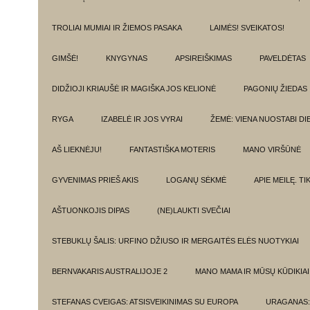
TROLIAI MUMIAI IR ŽIEMOS PASAKA
LAIMĖS! SVEIKATOS!
GIMŠĖ!
KNYGYNAS
APSIREIŠKIMAS
PAVELDĖTAS
DIDŽIOJI KRIAUŠĖ IR MAGIŠKA JOS KELIONĖ
PAGONIŲ ŽIEDAS
RYGA
IZABELĖ IR JOS VYRAI
ŽEMĖ: VIENA NUOSTABI DI
AŠ LIEKNĖJU!
FANTASTIŠKA MOTERIS
MANO VIRŠŪNĖ
GYVENIMAS PRIEŠ AKIS
LOGANŲ SĖKMĖ
APIE MEILĘ. T
AŠTUONKOJIS DIPAS
(NE)LAUKTI SVEČIAI
STEBUKLŲ ŠALIS: URFINO DŽIUSO IR MERGAITĖS ELĖS NUOTYKIAI
BERNVAKARIS AUSTRALIJOJE 2
MANO MAMA IR MŪSŲ KŪDIKIAI
STEFANAS CVEIGAS: ATSISVEIKINIMAS SU EUROPA
URAGANAS: 