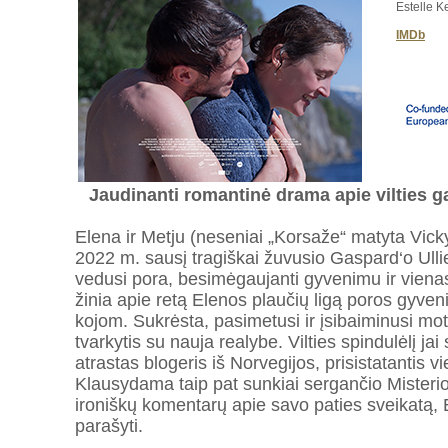
Estelle K
IMDb
Jaudinanti romantinė drama apie vilties ga
Elena ir Metju (neseniai „Korsaže“ matyta Vicky
2022 m. sausį tragiškai žuvusio Gaspard‘o Ullie
vedusi pora, besimėgaujanti gyvenimu ir vienas
žinia apie retą Elenos plaučių ligą poros gyve
kojom. Sukrėsta, pasimetusi ir įsibaiminusi mot
tvarkytis su nauja realybe. Vilties spindulėlį jai 
atrastas blogeris iš Norvegijos, prisistatantis vi
Klausydama taip pat sunkiai sergančio Misterio 
ironiškų komentarų apie savo paties sveikatą, 
parašyti.