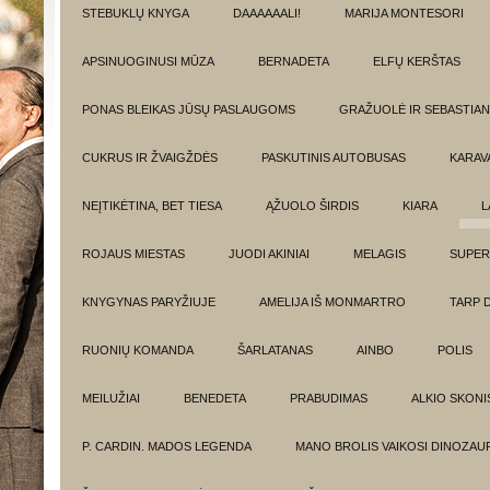
STEBUKLŲ KNYGA
DAAAAAALI!
MARIJA MONTESORI
APSINUOGINUSI MŪZA
BERNADETA
ELFŲ KERŠTAS
PONAS BLEIKAS JŪSŲ PASLAUGOMS
GRAŽUOLĖ IR SEBASTIAN
CUKRUS IR ŽVAIGŽDĖS
PASKUTINIS AUTOBUSAS
KARAV
NEĮTIKĖTINA, BET TIESA
ĄŽUOLO ŠIRDIS
KIARA
L
ROJAUS MIESTAS
JUODI AKINIAI
MELAGIS
SUPER
KNYGYNAS PARYŽIUJE
AMELIJA IŠ MONMARTRO
TARP 
RUONIŲ KOMANDA
ŠARLATANAS
AINBO
POLIS
MEILUŽIAI
BENEDETA
PRABUDIMAS
ALKIO SKONI
P. CARDIN. MADOS LEGENDA
MANO BROLIS VAIKOSI DINOZAU