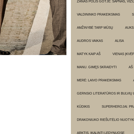
ŽANAS POLIS GOTJĖ: SAPNAS, VIZI
VALDININKO PRAKEIKSMAS
S
AMŽINYBĖ TARP MŪSŲ
AUKSI
AUDROS VAIKAS
ALISA
MATYK KAIP AŠ
VIENAS ĮKVĖ
MANU. GIMĘS SKRAIDYTI
AŠ
MERĖ: LAIVO PRAKEIKSMAS
GERNSIO LITERATŪROS IR BULVIŲ
KŪDIKIS
SUPERHEROJAI. PR
DRAKONIUKO RIEŠUTĖLIO NUOTYK
ARKTIS. ĮKALINTI LEDYNUOSE