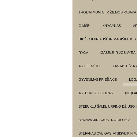
TROLIAI MUMIAI IR ŽIEMOS PASAKA
GIMŠĖ!
KNYGYNAS
AP
DIDŽIOJI KRIAUŠĖ IR MAGIŠKA JOS
RYGA
IZABELĖ IR JOS VYRAI
AŠ LIEKNĖJU!
FANTASTIŠKA 
GYVENIMAS PRIEŠ AKIS
LOG
AŠTUONKOJIS DIPAS
(NE)LA
STEBUKLŲ ŠALIS: URFINO DŽIUSO 
BERNVAKARIS AUSTRALIJOJE 2
STEFANAS CVEIGAS: ATSISVEIKINI