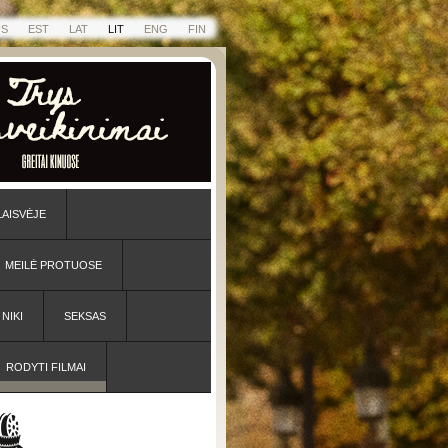
US
EST
LAT
LIT
ENG
FIN
LAISVĖJE
MEILĖ PROTUOSE
NIKI
SEKSAS
RODYTI FILMAI