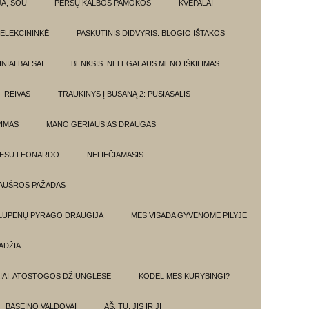
JA, ŠOU
PERSŲ KALBOS PAMOKOS
KVEPALAI
ELEKCININKĖ
PASKUTINIS DIDVYRIS. BLOGIO IŠTAKOS
NIAI BALSAI
BENKSIS. NELEGALAUS MENO IŠKILIMAS
REIVAS
TRAUKINYS Į BUSANĄ 2: PUSIASALIS
PIMAS
MANO GERIAUSIAS DRAUGAS
 ESU LEONARDO
NELIEČIAMASIS
AUŠROS PAŽADAS
 LUPENŲ PYRAGO DRAUGIJA
MES VISADA GYVENOME PILYJE
ADŽIA
IAI: ATOSTOGOS DŽIUNGLĖSE
KODĖL MES KŪRYBINGI?
BASEINO VALDOVAI
AŠ, TU, JIS IR JI