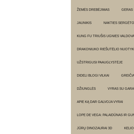
ŽEMĖS DREBĖJIMAS
GERAS 
JAUNIKIS
NAKTIES SERGĖTO
KUNG FU TRIUŠIS UGNIES VALDOV
DRAKONIUKO RIEŠUTĖLIO NUOTYKI
UŽSTRIGUSI PAAUGLYSTĖJE
DIDELI BLOGI VILKAI
GREIČIA
DŽIUNGLĖS
VYRAS SU GARA
APIE KĄ DAR GALVOJA VYRAI
LOPE DE VEGA: PALAIDŪNAS IR G
JŪRŲ DINOZAURAI 3D
KELIO