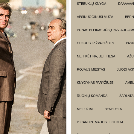
STEBUKLŲ KNYGA
DAAAAAAL
APSINUOGINUSI MŪZA
BERN
PONAS BLEIKAS JŪSŲ PASLAUGOM
CUKRUS IR ŽVAIGŽDĖS
PASK
NEĮTIKĖTINA, BET TIESA
ĄŽU
ROJAUS MIESTAS
JUODI AKIN
KNYGYNAS PARYŽIUJE
AMEL
RUONIŲ KOMANDA
ŠARLATA
MEILUŽIAI
BENEDETA
P. CARDIN. MADOS LEGENDA