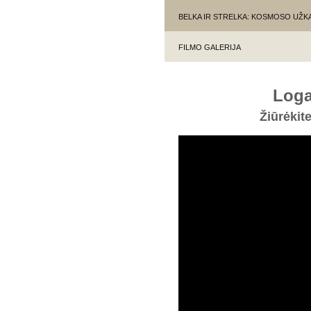
BELKA IR STRELKA: KOSMOSO UŽ
FILMO GALERIJA
Log
Žiūrėkit