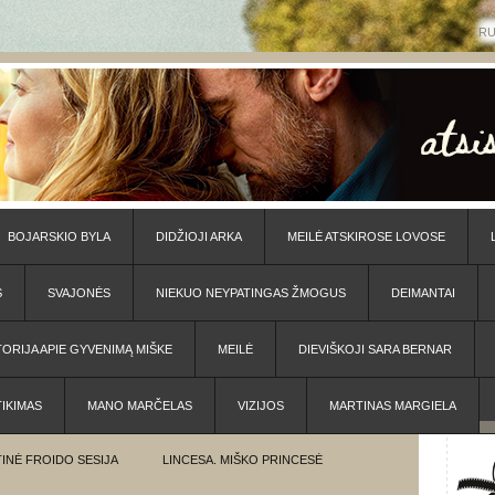
R
BOJARSKIO BYLA
DIDŽIOJI ARKA
MEILĖ ATSKIROSE LOVOSE
S
SVAJONĖS
NIEKUO NEYPATINGAS ŽMOGUS
DEIMANTAI
TORIJA APIE GYVENIMĄ MIŠKE
MEILĖ
DIEVIŠKOJI SARA BERNAR
TIKIMAS
MANO MARČELAS
VIZIJOS
MARTINAS MARGIELA
INĖ FROIDO SESIJA
LINCESA. MIŠKO PRINCESĖ