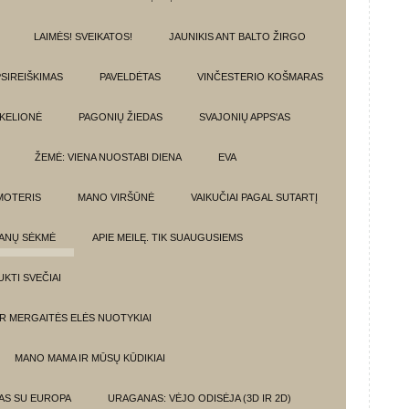
LAIMĖS! SVEIKATOS!
JAUNIKIS ANT BALTO ŽIRGO
SIREIŠKIMAS
PAVELDĖTAS
VINČESTERIO KOŠMARAS
 KELIONĖ
PAGONIŲ ŽIEDAS
SVAJONIŲ APPS'AS
ŽEMĖ: VIENA NUOSTABI DIENA
EVA
MOTERIS
MANO VIRŠŪNĖ
VAIKUČIAI PAGAL SUTARTĮ
ANŲ SĖKMĖ
APIE MEILĘ. TIK SUAUGUSIEMS
UKTI SVEČIAI
IR MERGAITĖS ELĖS NUOTYKIAI
MANO MAMA IR MŪSŲ KŪDIKIAI
MAS SU EUROPA
URAGANAS: VĖJO ODISĖJA (3D IR 2D)