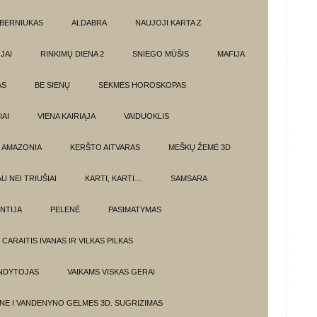
BERNIUKAS
ALDABRA
NAUJOJI KARTA Z
JAI
RINKIMŲ DIENA 2
SNIEGO MŪŠIS
MAFIJA
AS
BE SIENŲ
SĖKMĖS HOROSKOPAS
AI
VIENA KAIRIĄJA
VAIDUOKLIS
AMAZONIA
KERŠTO AITVARAS
MEŠKŲ ŽEMĖ 3D
U NEI TRIUŠIAI
KARTI, KARTI…
SAMSARA
NTIJA
PELENĖ
PASIMATYMAS
CARAITIS IVANAS IR VILKAS PILKAS
UNDYTOJAS
VAIKAMS VISKAS GERAI
NE I VANDENYNO GELMES 3D. SUGRIZIMAS