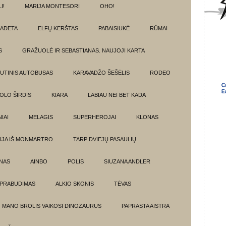
I!
MARIJA MONTESORI
OHO!
ADETA
ELFŲ KERŠTAS
PABAISIUKĖ
RŪMAI
S
GRAŽUOLĖ IR SEBASTIANAS. NAUJOJI KARTA
UTINIS AUTOBUSAS
KARAVADŽO ŠEŠĖLIS
RODEO
OLO ŠIRDIS
KIARA
LABIAU NEI BET KADA
IAI
MELAGIS
SUPERHEROJAI
KLONAS
IJA IŠ MONMARTRO
TARP DVIEJŲ PASAULIŲ
NAS
AINBO
POLIS
SIUZANA ANDLER
PRABUDIMAS
ALKIO SKONIS
TĖVAS
MANO BROLIS VAIKOSI DINOZAURUS
PAPRASTA AISTRA