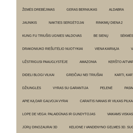
ŽEMĖS DREBĖJIMAS
GERAS BERNIUKAS
ALDABRA
JAUNIKIS
NAKTIES SERGĖTOJAI
RINKIMŲ DIENA 2
KUNG FU TRIUŠIS UGNIES VALDOVAS
BE SIENŲ
SĖKMĖ
DRAKONIUKO RIEŠUTĖLIO NUOTYKIAI
VIENA KAIRIĄJA
V
UŽSTRIGUSI PAAUGLYSTĖJE
AMAZONIA
KERŠTO AITVA
DIDELI BLOGI VILKAI
GREIČIAU NEI TRIUŠIAI
KARTI, KA
DŽIUNGLĖS
VYRAS SU GARANTIJA
PELENĖ
PASI
APIE KĄ DAR GALVOJA VYRAI
CARAITIS IVANAS IR VILKAS PILK
LOPE DE VEGA: PALAIDŪNAS IR GUNDYTOJAS
VAIKAMS VISKAS
JŪRŲ DINOZAURAI 3D
KELIONE I VANDENYNO GELMES 3D. SU