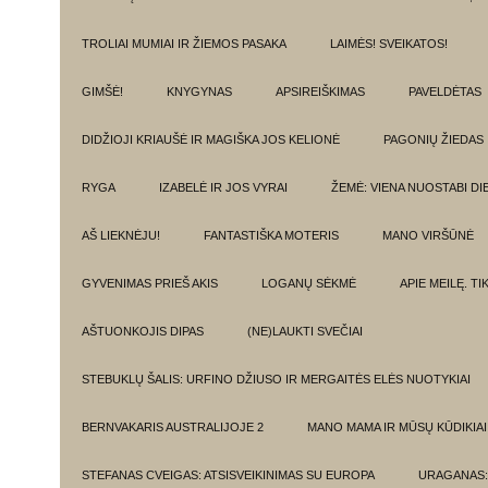
TROLIAI MUMIAI IR ŽIEMOS PASAKA
LAIMĖS! SVEIKATOS!
GIMŠĖ!
KNYGYNAS
APSIREIŠKIMAS
PAVELDĖTAS
DIDŽIOJI KRIAUŠĖ IR MAGIŠKA JOS KELIONĖ
PAGONIŲ ŽIEDAS
RYGA
IZABELĖ IR JOS VYRAI
ŽEMĖ: VIENA NUOSTABI DI
AŠ LIEKNĖJU!
FANTASTIŠKA MOTERIS
MANO VIRŠŪNĖ
GYVENIMAS PRIEŠ AKIS
LOGANŲ SĖKMĖ
APIE MEILĘ. T
AŠTUONKOJIS DIPAS
(NE)LAUKTI SVEČIAI
STEBUKLŲ ŠALIS: URFINO DŽIUSO IR MERGAITĖS ELĖS NUOTYKIAI
BERNVAKARIS AUSTRALIJOJE 2
MANO MAMA IR MŪSŲ KŪDIKIAI
STEFANAS CVEIGAS: ATSISVEIKINIMAS SU EUROPA
URAGANAS: 