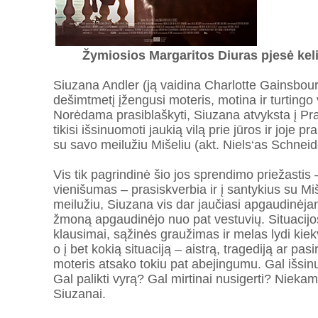
Žymiosios Margaritos Diuras pjesė keli
Siuzana Andler (ją vaidina Charlotte Gainsbourg
dešimtmetį įžengusi moteris, motina ir turtingo
Norėdama prasiblaškyti, Siuzana atvyksta į Pra
tikisi išsinuomoti jaukią vilą prie jūros ir joje p
su savo meilužiu Mišeliu (akt. Niels‘as Schneide
Vis tik pagrindinė šio jos sprendimo priežastis 
vienišumas – prasiskverbia ir į santykius su Mi
meilužiu, Siuzana vis dar jaučiasi apgaudinėjant
žmoną apgaudinėjo nuo pat vestuvių. Situacijo
klausimai, sąžinės graužimas ir melas lydi kie
o į bet kokią situaciją – aistrą, tragediją ar pas
moteris atsako tokiu pat abejingumu. Gal išsi
Gal palikti vyrą? Gal mirtinai nusigerti? Niekam 
Siuzanai.