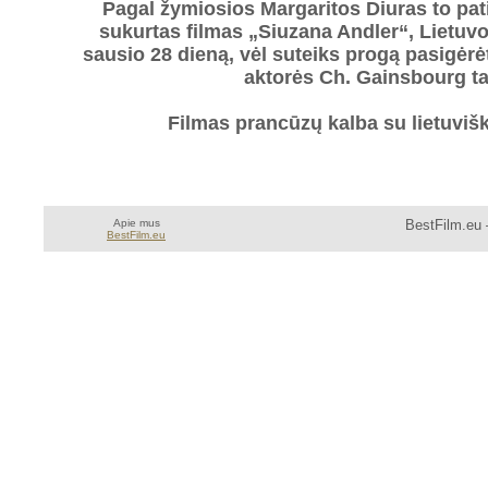
Pagal žymiosios Margaritos Diuras to pa
sukurtas filmas „Siuzana Andler“, Lietuv
sausio 28 dieną, vėl suteiks progą pasigėr
aktorės Ch. Gainsbourg ta
Filmas prancūzų kalba su lietuvišk
Apie mus
BestFilm.eu 
BestFilm.eu