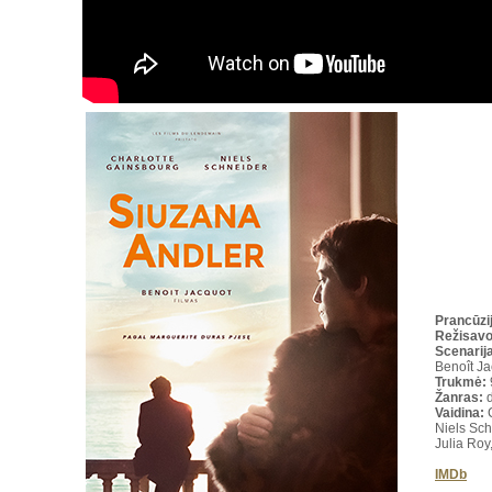
Prancūzi
Režisav
Scenarija
Benoît J
Trukmė
:
Žanras:
d
Vaidina:
Niels Sch
Julia Roy
IMDb