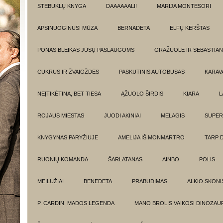
STEBUKLŲ KNYGA
DAAAAAALI!
MARIJA MONTESORI
APSINUOGINUSI MŪZA
BERNADETA
ELFŲ KERŠTAS
PONAS BLEIKAS JŪSŲ PASLAUGOMS
GRAŽUOLĖ IR SEBASTIAN
CUKRUS IR ŽVAIGŽDĖS
PASKUTINIS AUTOBUSAS
KARAV
NEĮTIKĖTINA, BET TIESA
ĄŽUOLO ŠIRDIS
KIARA
L
ROJAUS MIESTAS
JUODI AKINIAI
MELAGIS
SUPER
KNYGYNAS PARYŽIUJE
AMELIJA IŠ MONMARTRO
TARP 
RUONIŲ KOMANDA
ŠARLATANAS
AINBO
POLIS
MEILUŽIAI
BENEDETA
PRABUDIMAS
ALKIO SKONI
P. CARDIN. MADOS LEGENDA
MANO BROLIS VAIKOSI DINOZAU