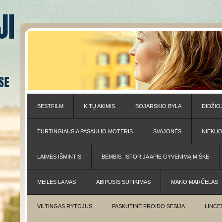
BESTFILM
KITŲ AKIMIS
BOJARSKIO BYLA
DIDŽIO
TURTINGIAUSIA PASAULIO MOTERIS
SVAJONĖS
NIEKU
LAIMĖS IŠMINTIS
BEMBIS. ISTORIJA APIE GYVENIMĄ MIŠKE
MEILĖS LAIVAS
ABIPUSIS SUTIKIMAS
MANO MARČELAS
VILTINGAS RYTOJUS
PASKUTINĖ FROIDO SESIJA
LINCE