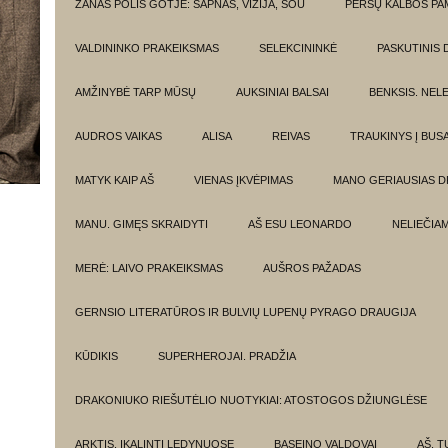
ŽANAS POLIS GOTJĖ: SAPNAS, VIZIJA, ŠOU
PERSŲ KALBOS P
VALDININKO PRAKEIKSMAS
SELEKCININKĖ
PASKUTINIS 
AMŽINYBĖ TARP MŪSŲ
AUKSINIAI BALSAI
BENKSIS. NEL
AUDROS VAIKAS
ALISA
REIVAS
TRAUKINYS Į BUSA
MATYK KAIP AŠ
VIENAS ĮKVĖPIMAS
MANO GERIAUSIAS 
MANU. GIMĘS SKRAIDYTI
AŠ ESU LEONARDO
NELIEČIA
MERĖ: LAIVO PRAKEIKSMAS
AUŠROS PAŽADAS
GERNSIO LITERATŪROS IR BULVIŲ LUPENŲ PYRAGO DRAUGIJA
KŪDIKIS
SUPERHEROJAI. PRADŽIA
DRAKONIUKO RIEŠUTĖLIO NUOTYKIAI: ATOSTOGOS DŽIUNGLĖSE
ARKTIS. ĮKALINTI LEDYNUOSE
BASEINO VALDOVAI
AŠ, TU