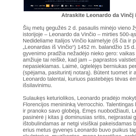
Atraskite Leonardo da Vinčį 
Šių metų gegužės 2 d. pasaulis minėjo vieno ž
istorijoje – Leonardo da Vinčio – mirties 500-ą
Nedideliame Italijos Vinčio kaimelyje (iš čia ir 
„Leonardas iš Vinčio“) 1452 m. balandžio 15 d
gyvenimo pradžia nežadėjo nieko gero: vaikas
amžiuje tai reiškė, kad jam – paprastos valstie
nepasiekiamas. Laimė, ūgtelėjęs berniukas per
(spėjama, pasiturintį notarą). Būtent tuomet ir a
Leonardo talentai, kuriuos pastebėjęs tėvas ėm
išsilavinimu.
Sulaukęs keturiolikos, Leonardo pradėjo mokyt
Florencijos menininką Verrocchio. Talentingas be
ir pranoko savo globėją. Ėmęs nuobodžiauti,
pasinėrė į kitas jį dominusias sritis, neįprastai
ištobulindamas ar netgi visiškai pakeisdamas 
erius metus gyvenęs Leonardo buvo puikus tap