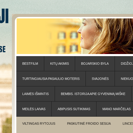
BESTFILM
KITŲ AKIMIS
BOJARSKIO BYLA
DIDŽIO
TURTINGIAUSIA PASAULIO MOTERIS
SVAJONĖS
NIEKU
LAIMĖS IŠMINTIS
BEMBIS. ISTORIJA APIE GYVENIMĄ MIŠKE
MEILĖS LAIVAS
ABIPUSIS SUTIKIMAS
MANO MARČELAS
VILTINGAS RYTOJUS
PASKUTINĖ FROIDO SESIJA
LINCE