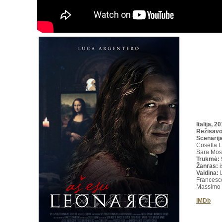
Italija, 2
Režisav
Scenarija
Cosetta L
Sara Mose
Trukmė
:
Žanras:
i
Vaidina:
Francesco
Massimo 
IMDb