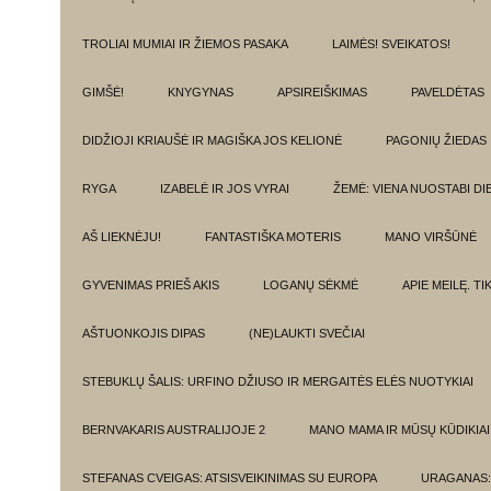
TROLIAI MUMIAI IR ŽIEMOS PASAKA
LAIMĖS! SVEIKATOS!
GIMŠĖ!
KNYGYNAS
APSIREIŠKIMAS
PAVELDĖTAS
DIDŽIOJI KRIAUŠĖ IR MAGIŠKA JOS KELIONĖ
PAGONIŲ ŽIEDAS
RYGA
IZABELĖ IR JOS VYRAI
ŽEMĖ: VIENA NUOSTABI DI
AŠ LIEKNĖJU!
FANTASTIŠKA MOTERIS
MANO VIRŠŪNĖ
GYVENIMAS PRIEŠ AKIS
LOGANŲ SĖKMĖ
APIE MEILĘ. T
AŠTUONKOJIS DIPAS
(NE)LAUKTI SVEČIAI
STEBUKLŲ ŠALIS: URFINO DŽIUSO IR MERGAITĖS ELĖS NUOTYKIAI
BERNVAKARIS AUSTRALIJOJE 2
MANO MAMA IR MŪSŲ KŪDIKIAI
STEFANAS CVEIGAS: ATSISVEIKINIMAS SU EUROPA
URAGANAS: 