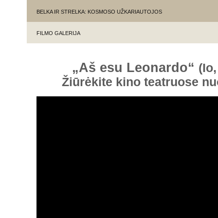
BELKA IR STRELKA: KOSMOSO UŽKARIAUTOJOS
FILMO GALERIJA
„Aš esu Leonardo“
(Io
Žiūrėkite kino teatruose n