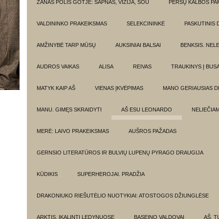
ŽANAS POLIS GOTJĖ: SAPNAS, VIZIJA, ŠOU
PERSŲ KALBOS P
VALDININKO PRAKEIKSMAS
SELEKCININKĖ
PASKUTINIS 
AMŽINYBĖ TARP MŪSŲ
AUKSINIAI BALSAI
BENKSIS. NEL
AUDROS VAIKAS
ALISA
REIVAS
TRAUKINYS Į BUSA
MATYK KAIP AŠ
VIENAS ĮKVĖPIMAS
MANO GERIAUSIAS 
MANU. GIMĘS SKRAIDYTI
AŠ ESU LEONARDO
NELIEČIA
MERĖ: LAIVO PRAKEIKSMAS
AUŠROS PAŽADAS
GERNSIO LITERATŪROS IR BULVIŲ LUPENŲ PYRAGO DRAUGIJA
KŪDIKIS
SUPERHEROJAI. PRADŽIA
DRAKONIUKO RIEŠUTĖLIO NUOTYKIAI: ATOSTOGOS DŽIUNGLĖSE
ARKTIS. ĮKALINTI LEDYNUOSE
BASEINO VALDOVAI
AŠ, TU