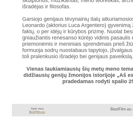
skulptorius, muzikantas, meno teoretikas, archit
išradėjas ir filosofas.
Garsiojo genijaus tėvynainių italų atkuriamosi
Leonardo (aktorius Luca Argentero) gyvenimą 
faktų, o per idėjų ir kūrybos prizmę. Nuolat bes
gniaužiantis renesanso kūrėjo vidinis pasaulis
priemonėmis ir meniniais sprendimais prieš ž
formuoja sodrų nuostabaus tapytojo, įžvalgaus 
toli pralenkusio išradėjo bei genijaus paveikslą
Vienas laukiamiausių šių metų meno temat
didžiausių genijų žmonijos istorijoje „Aš 
pradedamas rodyti spalio 2
Apie mus
BestFilm.eu 
BestFilm.eu