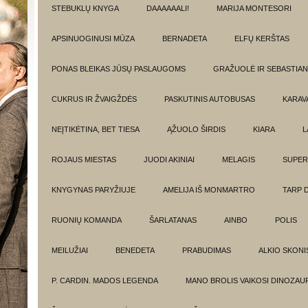
STEBUKLŲ KNYGA
DAAAAAALI!
MARIJA MONTESORI
APSINUOGINUSI MŪZA
BERNADETA
ELFŲ KERŠTAS
PONAS BLEIKAS JŪSŲ PASLAUGOMS
GRAŽUOLĖ IR SEBASTIAN
CUKRUS IR ŽVAIGŽDĖS
PASKUTINIS AUTOBUSAS
KARAV
NEĮTIKĖTINA, BET TIESA
ĄŽUOLO ŠIRDIS
KIARA
L
ROJAUS MIESTAS
JUODI AKINIAI
MELAGIS
SUPER
KNYGYNAS PARYŽIUJE
AMELIJA IŠ MONMARTRO
TARP 
RUONIŲ KOMANDA
ŠARLATANAS
AINBO
POLIS
MEILUŽIAI
BENEDETA
PRABUDIMAS
ALKIO SKONI
P. CARDIN. MADOS LEGENDA
MANO BROLIS VAIKOSI DINOZAU