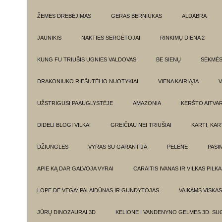
ŽEMĖS DREBĖJIMAS
GERAS BERNIUKAS
ALDABRA
JAUNIKIS
NAKTIES SERGĖTOJAI
RINKIMŲ DIENA 2
KUNG FU TRIUŠIS UGNIES VALDOVAS
BE SIENŲ
SĖKMĖ
DRAKONIUKO RIEŠUTĖLIO NUOTYKIAI
VIENA KAIRIĄJA
V
UŽSTRIGUSI PAAUGLYSTĖJE
AMAZONIA
KERŠTO AITVA
DIDELI BLOGI VILKAI
GREIČIAU NEI TRIUŠIAI
KARTI, KA
DŽIUNGLĖS
VYRAS SU GARANTIJA
PELENĖ
PASI
APIE KĄ DAR GALVOJA VYRAI
CARAITIS IVANAS IR VILKAS PILK
LOPE DE VEGA: PALAIDŪNAS IR GUNDYTOJAS
VAIKAMS VISKAS
JŪRŲ DINOZAURAI 3D
KELIONE I VANDENYNO GELMES 3D. SU