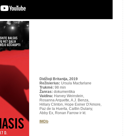
Didžioji Britanija, 2019
Režisierius:
Ursula Macfarlane
Trukmė
:
98 min
Žanras:
dokumentika
Vaidina:
Harvey Weinstein,
Rosanna Arquette, A.J. Benza,
Hillary Clinton, Hope Exiner D'Amore,
Paz de la Huerta, Caitlin Dulany,
Abby Ex, Ronan Farrow ir kt.
IMDb