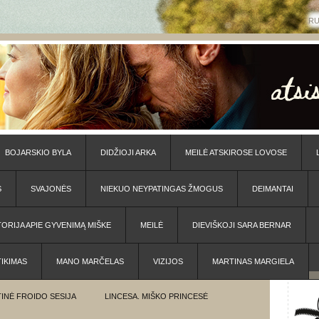
R
BOJARSKIO BYLA
DIDŽIOJI ARKA
MEILĖ ATSKIROSE LOVOSE
S
SVAJONĖS
NIEKUO NEYPATINGAS ŽMOGUS
DEIMANTAI
TORIJA APIE GYVENIMĄ MIŠKE
MEILĖ
DIEVIŠKOJI SARA BERNAR
TIKIMAS
MANO MARČELAS
VIZIJOS
MARTINAS MARGIELA
INĖ FROIDO SESIJA
LINCESA. MIŠKO PRINCESĖ