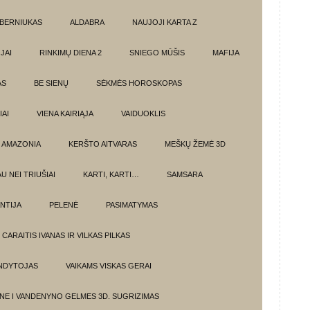
BERNIUKAS
ALDABRA
NAUJOJI KARTA Z
JAI
RINKIMŲ DIENA 2
SNIEGO MŪŠIS
MAFIJA
AS
BE SIENŲ
SĖKMĖS HOROSKOPAS
AI
VIENA KAIRIĄJA
VAIDUOKLIS
AMAZONIA
KERŠTO AITVARAS
MEŠKŲ ŽEMĖ 3D
U NEI TRIUŠIAI
KARTI, KARTI…
SAMSARA
NTIJA
PELENĖ
PASIMATYMAS
CARAITIS IVANAS IR VILKAS PILKAS
UNDYTOJAS
VAIKAMS VISKAS GERAI
NE I VANDENYNO GELMES 3D. SUGRIZIMAS