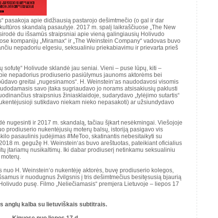
“ pasakoja apie didžiausią pastarojo dešimtmečio (o gal ir dar
s kultūros skandalą pasaulyje. 2017 m. spalį laikraščiuose „The New
sirodė du išsamūs straipsniai apie vieną galingiausių Holivudo
Juose kompanijų „Miramax“ ir „The Weinstein Company“ vadovas buvo
nčiu nepadoriu elgesiu, seksualiniu priekabiavimu ir prievarta prieš
 sofutę“ Holivude sklandė jau seniai. Vieni – puse lūpų, kiti –
pie nepadorius prodiuserio pasiūlymus jaunoms aktorėms bei
 būdavo greitai „nugesinamos“. H. Weinstein‘as naudodavosi visomis
dodamasis savo įtaka sugriaudavo jo norams atsisakiusių paklusti
odinančius straipsnius žiniasklaidoje, sudarydavo „tylėjimo sutartis“
ukentėjusioji sutikdavo niekam nieko nepasakoti) ar užsiundydavo
dė nugesinti ir 2017 m. skandalą, tačiau šįkart nesėkmingai. Viešojoje
o prodiuserio nukentėjusių moterų balsų, istoriją pasigavo vis
kilo pasaulinis judėjimas #MeToo, skatinantis nebesitaikyti su
2018 m. gegužę H. Weinstein‘as buvo areštuotas, pateikiant oficialius
itų įtariamų nusikaltimų. Iki dabar prodiuserį netinkamu seksualiniu
 moterų.
 nuo H. Weinstein‘o nukentėję aktorės, buvę prodiuserio kolegos,
i. Išsamus ir nuodugnus žvilgsnis į tris dešimtmečius besitęsusią bjaurią
ją Holivudo pusę. Filmo „Neliečiamasis“ premjera Lietuvoje – liepos 17
s anglų kalba su lietuviškais subtitrais.