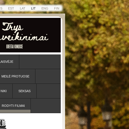
US
EST
LAT
LIT
ENG
FIN
LAISVĖJE
MEILĖ PROTUOSE
NIKI
SEKSAS
RODYTI FILMAI