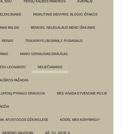
JA, ŠOU
PERSŲ KALBOS PAMOKOS
KVEPALAI
ELEKCININKĖ
PASKUTINIS DIDVYRIS. BLOGIO IŠTAKOS
NIAI BALSAI
BENKSIS. NELEGALAUS MENO IŠKILIMAS
REIVAS
TRAUKINYS Į BUSANĄ 2: PUSIASALIS
PIMAS
MANO GERIAUSIAS DRAUGAS
 ESU LEONARDO
NELIEČIAMASIS
AUŠROS PAŽADAS
 LUPENŲ PYRAGO DRAUGIJA
MES VISADA GYVENOME PILYJE
ADŽIA
IAI: ATOSTOGOS DŽIUNGLĖSE
KODĖL MES KŪRYBINGI?
BASEINO VALDOVAI
AŠ, TU, JIS IR JI