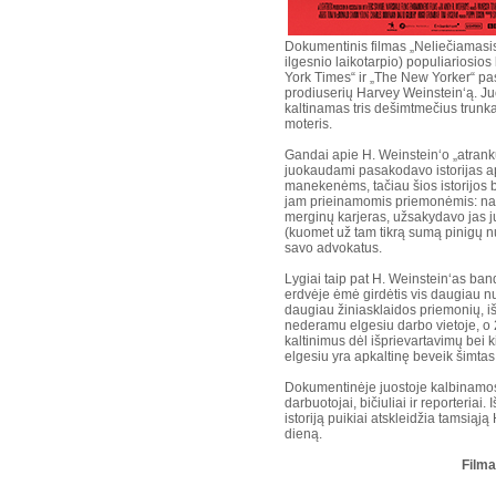
Dokumentinis filmas „Neliečiamasis
ilgesnio laikotarpio) populiariosio
York Times“ ir „The New Yorker“ pa
prodiuserių Harvey Weinstein‘ą. 
kaltinamas tris dešimtmečius trunka
moteris.
Gandai apie H. Weinstein‘o „atrankų
juokaudami pasakodavo istorijas a
manekenėms, tačiau šios istorijos
jam prieinamomis priemonėmis: nau
merginų karjeras, užsakydavo jas ju
(kuomet už tam tikrą sumą pinigų n
savo advokatus.
Lygiai taip pat H. Weinstein‘as ban
erdvėje ėmė girdėtis vis daugiau nu
daugiau žiniasklaidos priemonių, iš
nederamu elgesiu darbo vietoje, o 
kaltinimus dėl išprievartavimų bei k
elgesiu yra apkaltinę beveik šimtas
Dokumentinėje juostoje kalbinamos
darbuotojai, bičiuliai ir reporteria
istoriją puikiai atskleidžia tamsią
dieną.
Filma