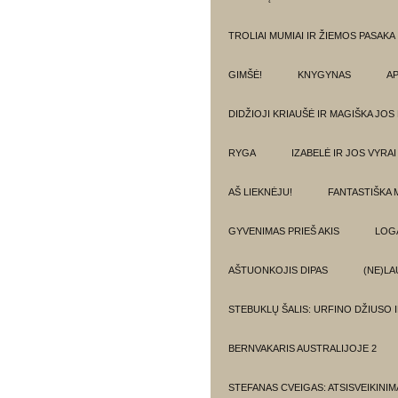
TROLIAI MUMIAI IR ŽIEMOS PASAKA
GIMŠĖ!
KNYGYNAS
AP
DIDŽIOJI KRIAUŠĖ IR MAGIŠKA JOS
RYGA
IZABELĖ IR JOS VYRAI
AŠ LIEKNĖJU!
FANTASTIŠKA 
GYVENIMAS PRIEŠ AKIS
LOG
AŠTUONKOJIS DIPAS
(NE)LA
STEBUKLŲ ŠALIS: URFINO DŽIUSO 
BERNVAKARIS AUSTRALIJOJE 2
STEFANAS CVEIGAS: ATSISVEIKINI