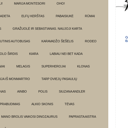
I!
MARIJA MONTESORI
OHO!
ADETA
ELFŲ KERŠTAS
PABAISIUKĖ
RŪMAI
S
GRAŽUOLĖ IR SEBASTIANAS. NAUJOJI KARTA
UTINIS AUTOBUSAS
KARAVADŽO ŠEŠĖLIS
RODEO
OLO ŠIRDIS
KIARA
LABIAU NEI BET KADA
IAI
MELAGIS
SUPERHEROJAI
KLONAS
IJA IŠ MONMARTRO
TARP DVIEJŲ PASAULIŲ
NAS
AINBO
POLIS
SIUZANA ANDLER
PRABUDIMAS
ALKIO SKONIS
TĖVAS
MANO BROLIS VAIKOSI DINOZAURUS
PAPRASTA AISTRA