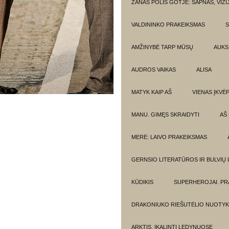
ŽANAS POLIS GOTJĖ: SAPNAS, VIZI
VALDININKO PRAKEIKSMAS
S
AMŽINYBĖ TARP MŪSŲ
AUKSI
AUDROS VAIKAS
ALISA
MATYK KAIP AŠ
VIENAS ĮKVĖ
MANU. GIMĘS SKRAIDYTI
AŠ
MERĖ: LAIVO PRAKEIKSMAS
GERNSIO LITERATŪROS IR BULVIŲ
KŪDIKIS
SUPERHEROJAI. PR
DRAKONIUKO RIEŠUTĖLIO NUOTYK
ARKTIS. ĮKALINTI LEDYNUOSE