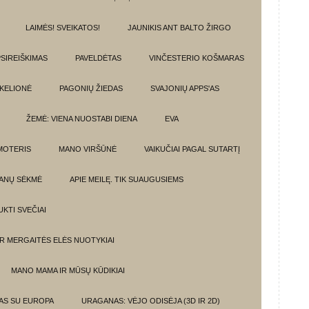
LAIMĖS! SVEIKATOS!
JAUNIKIS ANT BALTO ŽIRGO
SIREIŠKIMAS
PAVELDĖTAS
VINČESTERIO KOŠMARAS
 KELIONĖ
PAGONIŲ ŽIEDAS
SVAJONIŲ APPS'AS
ŽEMĖ: VIENA NUOSTABI DIENA
EVA
MOTERIS
MANO VIRŠŪNĖ
VAIKUČIAI PAGAL SUTARTĮ
ANŲ SĖKMĖ
APIE MEILĘ. TIK SUAUGUSIEMS
UKTI SVEČIAI
IR MERGAITĖS ELĖS NUOTYKIAI
MANO MAMA IR MŪSŲ KŪDIKIAI
MAS SU EUROPA
URAGANAS: VĖJO ODISĖJA (3D IR 2D)