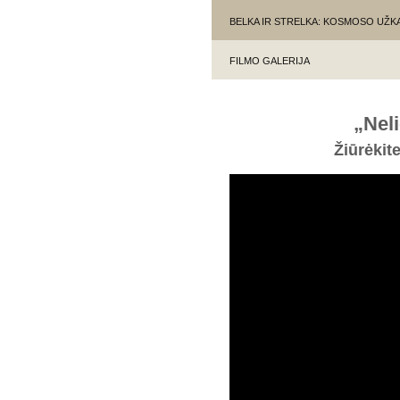
BELKA IR STRELKA: KOSMOSO UŽ
FILMO GALERIJA
„Nel
Žiūrėkit