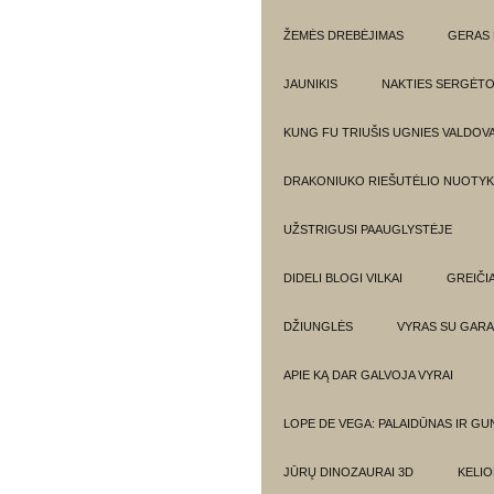
ŽEMĖS DREBĖJIMAS
GERAS 
JAUNIKIS
NAKTIES SERGĖTO
KUNG FU TRIUŠIS UGNIES VALDOV
DRAKONIUKO RIEŠUTĖLIO NUOTYKI
UŽSTRIGUSI PAAUGLYSTĖJE
DIDELI BLOGI VILKAI
GREIČIA
DŽIUNGLĖS
VYRAS SU GARA
APIE KĄ DAR GALVOJA VYRAI
LOPE DE VEGA: PALAIDŪNAS IR G
JŪRŲ DINOZAURAI 3D
KELIO