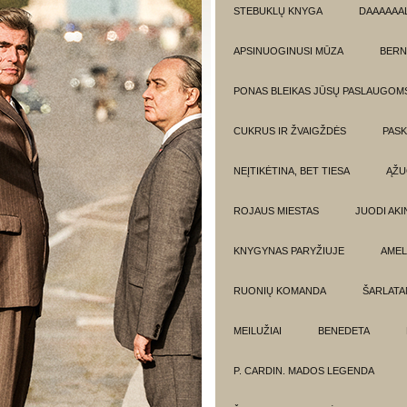
STEBUKLŲ KNYGA
DAAAAAAL
APSINUOGINUSI MŪZA
BERN
PONAS BLEIKAS JŪSŲ PASLAUGOM
CUKRUS IR ŽVAIGŽDĖS
PASK
NEĮTIKĖTINA, BET TIESA
ĄŽU
ROJAUS MIESTAS
JUODI AKIN
KNYGYNAS PARYŽIUJE
AMEL
RUONIŲ KOMANDA
ŠARLATA
MEILUŽIAI
BENEDETA
P. CARDIN. MADOS LEGENDA