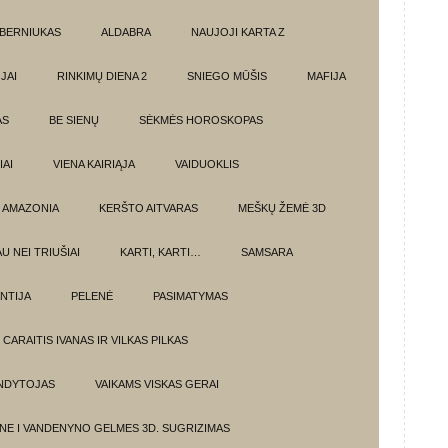
BERNIUKAS
ALDABRA
NAUJOJI KARTA Z
JAI
RINKIMŲ DIENA 2
SNIEGO MŪŠIS
MAFIJA
AS
BE SIENŲ
SĖKMĖS HOROSKOPAS
AI
VIENA KAIRIĄJA
VAIDUOKLIS
AMAZONIA
KERŠTO AITVARAS
MEŠKŲ ŽEMĖ 3D
U NEI TRIUŠIAI
KARTI, KARTI…
SAMSARA
NTIJA
PELENĖ
PASIMATYMAS
CARAITIS IVANAS IR VILKAS PILKAS
UNDYTOJAS
VAIKAMS VISKAS GERAI
NE I VANDENYNO GELMES 3D. SUGRIZIMAS