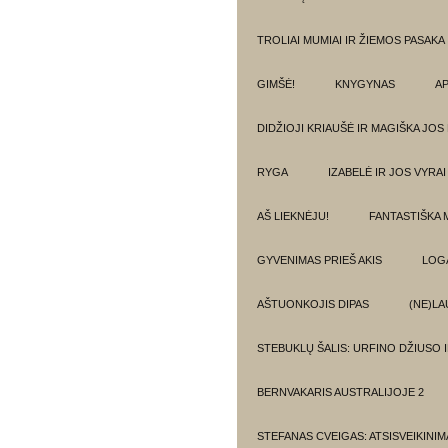
TROLIAI MUMIAI IR ŽIEMOS PASAKA
GIMŠĖ!
KNYGYNAS
AP
DIDŽIOJI KRIAUŠĖ IR MAGIŠKA JOS
RYGA
IZABELĖ IR JOS VYRAI
AŠ LIEKNĖJU!
FANTASTIŠKA 
GYVENIMAS PRIEŠ AKIS
LOG
AŠTUONKOJIS DIPAS
(NE)LA
STEBUKLŲ ŠALIS: URFINO DŽIUSO 
BERNVAKARIS AUSTRALIJOJE 2
STEFANAS CVEIGAS: ATSISVEIKINI