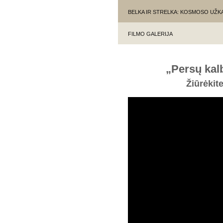
BELKA IR STRELKA: KOSMOSO UŽ
FILMO GALERIJA
„Persų ka
Žiūrėkit