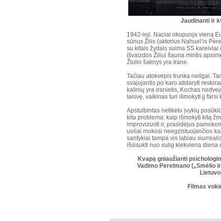
Jaudinanti ir k
1942-ieji. Naciai okupuoja vieną Eu
sūnus Žilis (aktorius Nahuel‘is Pére
su kitais žydais suima SS kareiviai 
išvaizdos Žiliui šauna mintis apsime
Žiulio šaknys yra Irane.
Tačiau atokvėpis trunka neilgai. T
svajojantis po karo atidaryti restor
kalinių yra iranietis, Kochas nedve
laisvę, vaikinas turi išmokyti jį farsi
Apstulbintas netikėto įvykių posūkio
kita problema: kaip išmokyti kitą ž
improvizuoti ir, prasidėjus pamokom
uoliai mokosi neegzistuojančios kal
santykiai tampa vis labiau siurreali
išsisukti nuo sulig kiekviena die
Kvapą gniaužianti psichologi
Vadimo Perelmano („Smėlio ir 
Lietuvo
Filmas vokie