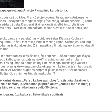
vapą gniaužianti Antrojo Pasaulinio karo istorija.
ropos šalį po kitos. Prancūzijoje gyvenantis rabino iš Antverpeno
z‘as Biscayart‘as) rengiasi bėgti į Šveicariją, tačiau nespėja. Jį kartu
ir uždaro į getą. Desperatiškai ieškant išsigelbėjimo, rytietiškos
sti persu. Netikėtai jam pačiam, melas suveikia: naciai patiki, kad
arp okupantų yra pareigūnas – virtuvės šefas Klausas Kochas –
aną Irane. Tačiau tam reikia išmokti vietinę kalbą. Sužinojęs, kad tarp
jodamas įsako atvesdinti Žilį ir pateikia ultimatumą: norėdamas atgauti
 kalbos.
 ir neturėdamas kitos išeities, Žilis sutinka. Tačiau dabar jam iškyla
mogų kalbos, kurios pats nemoki? Išradingas jaunuolis nutaria
s, tiesiog išranda naują kalbą. Entuziastingai nusiteikęs vokietis
bos, o sulig kiekviena pamoka okupanto ir kalinio ryšys ir tarpusavio
stiniai. Ar Kochas sugebės perprasti įžūlią klastą? Ar Žiliui pavyks
na didėjančios grėsmės būti demaskuotam?
nė karinė drama „Persų kalbos pamokos“, režisuota ukrainiečio
rūko namai“, „Gyvenimas jai prieš akis“, „Nupirk man laimę“) į
s kino ekranus atkeliauja spalio 30 dieną.
čių-prancūzų kalba su lietuviškais subtitrais.