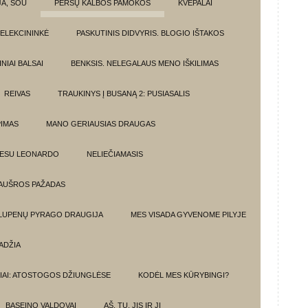
JA, ŠOU
PERSŲ KALBOS PAMOKOS
KVEPALAI
ELEKCININKĖ
PASKUTINIS DIDVYRIS. BLOGIO IŠTAKOS
NIAI BALSAI
BENKSIS. NELEGALAUS MENO IŠKILIMAS
REIVAS
TRAUKINYS Į BUSANĄ 2: PUSIASALIS
PIMAS
MANO GERIAUSIAS DRAUGAS
 ESU LEONARDO
NELIEČIAMASIS
AUŠROS PAŽADAS
 LUPENŲ PYRAGO DRAUGIJA
MES VISADA GYVENOME PILYJE
ADŽIA
IAI: ATOSTOGOS DŽIUNGLĖSE
KODĖL MES KŪRYBINGI?
BASEINO VALDOVAI
AŠ, TU, JIS IR JI