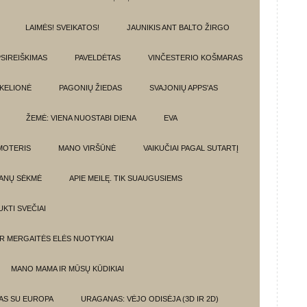
LAIMĖS! SVEIKATOS!
JAUNIKIS ANT BALTO ŽIRGO
SIREIŠKIMAS
PAVELDĖTAS
VINČESTERIO KOŠMARAS
 KELIONĖ
PAGONIŲ ŽIEDAS
SVAJONIŲ APPS'AS
ŽEMĖ: VIENA NUOSTABI DIENA
EVA
MOTERIS
MANO VIRŠŪNĖ
VAIKUČIAI PAGAL SUTARTĮ
ANŲ SĖKMĖ
APIE MEILĘ. TIK SUAUGUSIEMS
UKTI SVEČIAI
IR MERGAITĖS ELĖS NUOTYKIAI
MANO MAMA IR MŪSŲ KŪDIKIAI
MAS SU EUROPA
URAGANAS: VĖJO ODISĖJA (3D IR 2D)