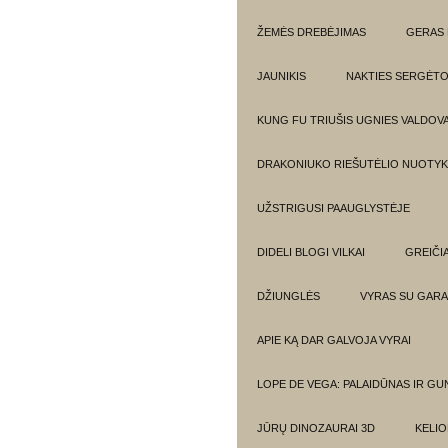
ŽEMĖS DREBĖJIMAS
GERAS 
JAUNIKIS
NAKTIES SERGĖTO
KUNG FU TRIUŠIS UGNIES VALDOV
DRAKONIUKO RIEŠUTĖLIO NUOTYKI
UŽSTRIGUSI PAAUGLYSTĖJE
DIDELI BLOGI VILKAI
GREIČIA
DŽIUNGLĖS
VYRAS SU GARA
APIE KĄ DAR GALVOJA VYRAI
LOPE DE VEGA: PALAIDŪNAS IR G
JŪRŲ DINOZAURAI 3D
KELIO