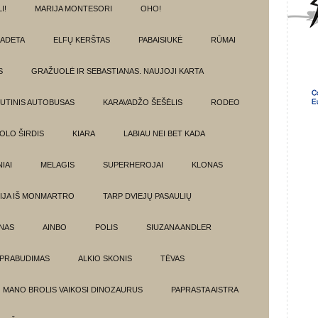
I!
MARIJA MONTESORI
OHO!
ADETA
ELFŲ KERŠTAS
PABAISIUKĖ
RŪMAI
S
GRAŽUOLĖ IR SEBASTIANAS. NAUJOJI KARTA
UTINIS AUTOBUSAS
KARAVADŽO ŠEŠĖLIS
RODEO
OLO ŠIRDIS
KIARA
LABIAU NEI BET KADA
IAI
MELAGIS
SUPERHEROJAI
KLONAS
IJA IŠ MONMARTRO
TARP DVIEJŲ PASAULIŲ
NAS
AINBO
POLIS
SIUZANA ANDLER
PRABUDIMAS
ALKIO SKONIS
TĖVAS
MANO BROLIS VAIKOSI DINOZAURUS
PAPRASTA AISTRA