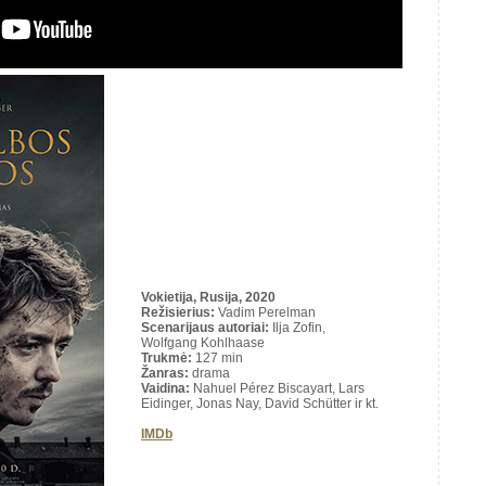
Vokietija, Rusija, 2020
Režisierius:
Vadim Perelman
Scenarijaus autoriai
:
Ilja Zofin,
Wolfgang Kohlhaase
Trukmė
:
127 min
Žanras:
drama
Vaidina:
Nahuel Pérez Biscayart, Lars
Eidinger, Jonas Nay, David Schütter ir kt.
IMDb