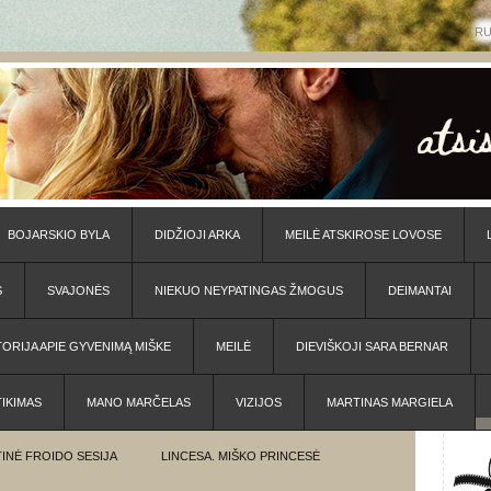
R
BOJARSKIO BYLA
DIDŽIOJI ARKA
MEILĖ ATSKIROSE LOVOSE
S
SVAJONĖS
NIEKUO NEYPATINGAS ŽMOGUS
DEIMANTAI
TORIJA APIE GYVENIMĄ MIŠKE
MEILĖ
DIEVIŠKOJI SARA BERNAR
TIKIMAS
MANO MARČELAS
VIZIJOS
MARTINAS MARGIELA
INĖ FROIDO SESIJA
LINCESA. MIŠKO PRINCESĖ