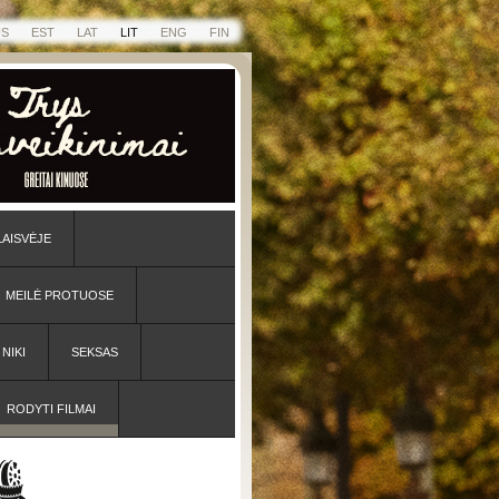
US
EST
LAT
LIT
ENG
FIN
LAISVĖJE
MEILĖ PROTUOSE
NIKI
SEKSAS
RODYTI FILMAI