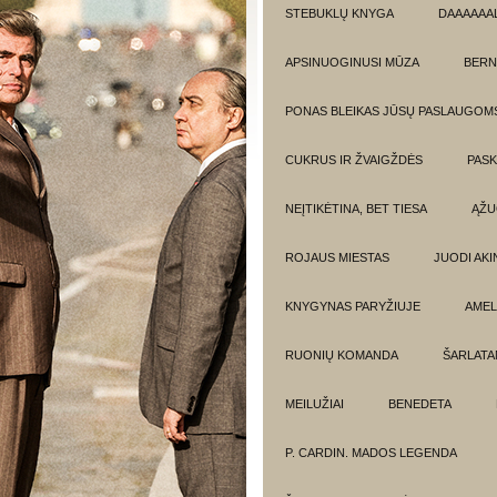
STEBUKLŲ KNYGA
DAAAAAAL
APSINUOGINUSI MŪZA
BERN
PONAS BLEIKAS JŪSŲ PASLAUGOM
CUKRUS IR ŽVAIGŽDĖS
PASK
NEĮTIKĖTINA, BET TIESA
ĄŽU
ROJAUS MIESTAS
JUODI AKIN
KNYGYNAS PARYŽIUJE
AMEL
RUONIŲ KOMANDA
ŠARLATA
MEILUŽIAI
BENEDETA
P. CARDIN. MADOS LEGENDA