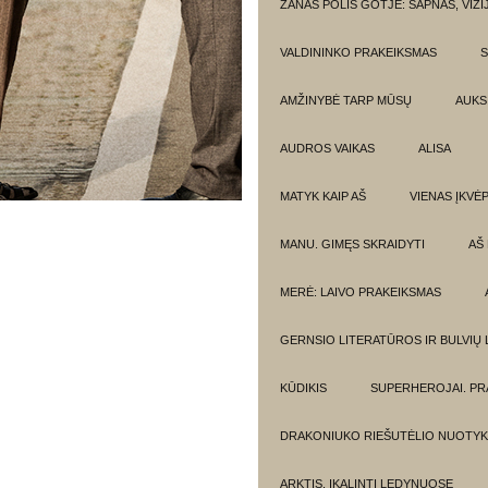
ŽANAS POLIS GOTJĖ: SAPNAS, VIZI
VALDININKO PRAKEIKSMAS
S
AMŽINYBĖ TARP MŪSŲ
AUKSI
AUDROS VAIKAS
ALISA
MATYK KAIP AŠ
VIENAS ĮKVĖ
MANU. GIMĘS SKRAIDYTI
AŠ
MERĖ: LAIVO PRAKEIKSMAS
GERNSIO LITERATŪROS IR BULVIŲ
KŪDIKIS
SUPERHEROJAI. PR
DRAKONIUKO RIEŠUTĖLIO NUOTYK
ARKTIS. ĮKALINTI LEDYNUOSE