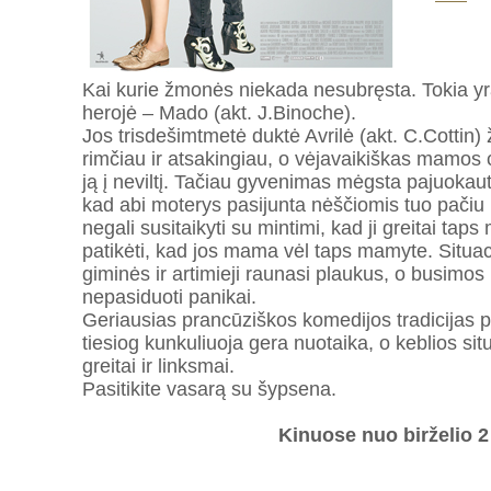
Kai kurie žmonės niekada nesubręsta. Tokia yra
herojė – Mado (akt. J.Binoche).
Jos trisdešimtmetė duktė Avrilė (akt. C.Cottin)
rimčiau ir atsakingiau, o vėjavaikiškas mamos c
ją į neviltį. Tačiau gyvenimas mėgsta pajuokauti
kad abi moterys pasijunta nėščiomis tuo pačiu
negali susitaikyti su mintimi, kad ji greitai taps
patikėti, kad jos mama vėl taps mamyte. Situac
giminės ir artimieji raunasi plaukus, o busimo
nepasiduoti panikai.
Geriausias prancūziškos komedijos tradicijas p
tiesiog kunkuliuoja gera nuotaika, o keblios si
greitai ir linksmai.
Pasitikite vasarą su šypsena.
Kinuose nuo birželio 2