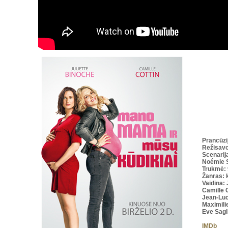
Prancūzi
Režisav
Scenarij
Noémie S
Trukmė
:
Žanras: 
Vaidina: 
Camille C
Jean-Luc
Maximili
Eve Sagl
IMDb