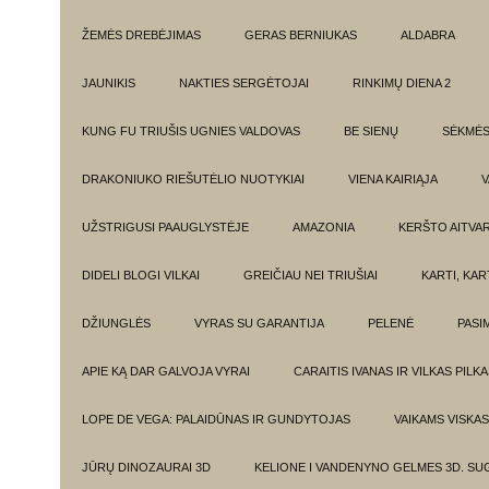
ŽEMĖS DREBĖJIMAS
GERAS BERNIUKAS
ALDABRA
JAUNIKIS
NAKTIES SERGĖTOJAI
RINKIMŲ DIENA 2
KUNG FU TRIUŠIS UGNIES VALDOVAS
BE SIENŲ
SĖKMĖ
DRAKONIUKO RIEŠUTĖLIO NUOTYKIAI
VIENA KAIRIĄJA
V
UŽSTRIGUSI PAAUGLYSTĖJE
AMAZONIA
KERŠTO AITVA
DIDELI BLOGI VILKAI
GREIČIAU NEI TRIUŠIAI
KARTI, KA
DŽIUNGLĖS
VYRAS SU GARANTIJA
PELENĖ
PASI
APIE KĄ DAR GALVOJA VYRAI
CARAITIS IVANAS IR VILKAS PILK
LOPE DE VEGA: PALAIDŪNAS IR GUNDYTOJAS
VAIKAMS VISKAS
JŪRŲ DINOZAURAI 3D
KELIONE I VANDENYNO GELMES 3D. SU