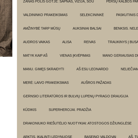
ŽANAS POLIS GOTJĖ: SAPNAS, VIZIJA, ŠOU
PERSŲ KALBOS P
VALDININKO PRAKEIKSMAS
SELEKCININKĖ
PASKUTINIS 
AMŽINYBĖ TARP MŪSŲ
AUKSINIAI BALSAI
BENKSIS. NEL
AUDROS VAIKAS
ALISA
REIVAS
TRAUKINYS Į BUSA
MATYK KAIP AŠ
VIENAS ĮKVĖPIMAS
MANO GERIAUSIAS 
MANU. GIMĘS SKRAIDYTI
AŠ ESU LEONARDO
NELIEČIA
MERĖ: LAIVO PRAKEIKSMAS
AUŠROS PAŽADAS
GERNSIO LITERATŪROS IR BULVIŲ LUPENŲ PYRAGO DRAUGIJA
KŪDIKIS
SUPERHEROJAI. PRADŽIA
DRAKONIUKO RIEŠUTĖLIO NUOTYKIAI: ATOSTOGOS DŽIUNGLĖSE
ARKTIS. ĮKALINTI LEDYNUOSE
BASEINO VALDOVAI
AŠ, TU