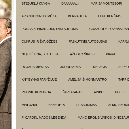
STEBUKLŲ KNYGA
DAAAAAALI!
MARIJA MONTESORI
APSINUOGINUSI MŪZA
BERNADETA
ELFŲ KERŠTAS
PONAS BLEIKAS JŪSŲ PASLAUGOMS
GRAŽUOLĖ IR SEBASTIAN
CUKRUS IR ŽVAIGŽDĖS
PASKUTINIS AUTOBUSAS
KARAV
NEĮTIKĖTINA, BET TIESA
ĄŽUOLO ŠIRDIS
KIARA
L
ROJAUS MIESTAS
JUODI AKINIAI
MELAGIS
SUPER
KNYGYNAS PARYŽIUJE
AMELIJA IŠ MONMARTRO
TARP 
RUONIŲ KOMANDA
ŠARLATANAS
AINBO
POLIS
MEILUŽIAI
BENEDETA
PRABUDIMAS
ALKIO SKONI
P. CARDIN. MADOS LEGENDA
MANO BROLIS VAIKOSI DINOZAU