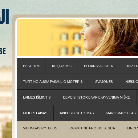
BESTFILM
KITŲ AKIMIS
BOJARSKIO BYLA
DIDŽIO
TURTINGIAUSIA PASAULIO MOTERIS
SVAJONĖS
NIEKU
LAIMĖS IŠMINTIS
BEMBIS. ISTORIJA APIE GYVENIMĄ MIŠKE
MEILĖS LAIVAS
ABIPUSIS SUTIKIMAS
MANO MARČELAS
VILTINGAS RYTOJUS
PASKUTINĖ FROIDO SESIJA
LINCE