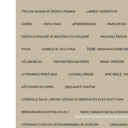
TROLIAI MUMIAI IR ŽIEMOS PASAKA
LAIMĖS! SVEIKATOS!
GIMŠĖ!
KNYGYNAS
APSIREIŠKIMAS
PAVELDĖTAS
DIDŽIOJI KRIAUŠĖ IR MAGIŠKA JOS KELIONĖ
PAGONIŲ ŽIEDAS
RYGA
IZABELĖ IR JOS VYRAI
ŽEMĖ: VIENA NUOSTABI DI
AŠ LIEKNĖJU!
FANTASTIŠKA MOTERIS
MANO VIRŠŪNĖ
GYVENIMAS PRIEŠ AKIS
LOGANŲ SĖKMĖ
APIE MEILĘ. T
AŠTUONKOJIS DIPAS
(NE)LAUKTI SVEČIAI
STEBUKLŲ ŠALIS: URFINO DŽIUSO IR MERGAITĖS ELĖS NUOTYKIAI
BERNVAKARIS AUSTRALIJOJE 2
MANO MAMA IR MŪSŲ KŪDIKIAI
STEFANAS CVEIGAS: ATSISVEIKINIMAS SU EUROPA
URAGANAS: 