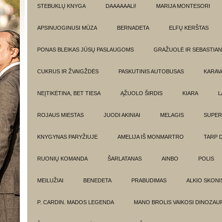
STEBUKLŲ KNYGA
DAAAAAALI!
MARIJA MONTESORI
APSINUOGINUSI MŪZA
BERNADETA
ELFŲ KERŠTAS
PONAS BLEIKAS JŪSŲ PASLAUGOMS
GRAŽUOLĖ IR SEBASTIAN
CUKRUS IR ŽVAIGŽDĖS
PASKUTINIS AUTOBUSAS
KARAV
NEĮTIKĖTINA, BET TIESA
ĄŽUOLO ŠIRDIS
KIARA
L
ROJAUS MIESTAS
JUODI AKINIAI
MELAGIS
SUPER
KNYGYNAS PARYŽIUJE
AMELIJA IŠ MONMARTRO
TARP 
RUONIŲ KOMANDA
ŠARLATANAS
AINBO
POLIS
MEILUŽIAI
BENEDETA
PRABUDIMAS
ALKIO SKONI
P. CARDIN. MADOS LEGENDA
MANO BROLIS VAIKOSI DINOZAU