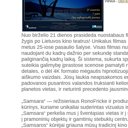
Vilnius -
Ozo k
Nuo birželio 21 dienos prasideda nuostabaus
žygis po Lietuvos kino teatrus! Unikalus filma
metus 25-iose pasaulio šalyse. Visas filmas n
naudojant du kadrų dažnio per sekundę standar
pailginančią kadrų laiką. Ši sistema, sukurta sp
suteikia galimybę įprastose scenose pamatyti n
detales, o dėl 4K formato mėgautis hipnotizuo
aiškumo vaizdais. Jūsų laukia neapsakomos em
padovanos pusantros valandos truksianti kelio
planetos vietas, ir neturinti precedento jausminė
„Samsara“ — režisieriaus RonoFricke ir prodi
kūrinys, kuriame unikaliai suderintas vizualus 
„Samsara“ perkelia mus į šventąsias vietas ir į 
į pramoninių objektų ir gamtinių stebuklų centr
„Samsaros“ kūrėjai griauna mūsų tradicinį kino