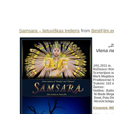
Samsara – lietuviškas treileris
from
BestFilm.e
„2
Viena n
JAV, 2011 m.
Režisavo: Ron
Scenarijaus
au
Mark Magidso
Prodiuseriai:
Trukmė: 102 
Žanras:
Vaidina: Bali
Ni Made Megah
Dewi, Putu Di
Hiroshi Ishigu
Kinopoisk
,
IM