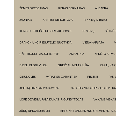
ŽEMĖS DREBĖJIMAS
GERAS BERNIUKAS
ALDABRA
JAUNIKIS
NAKTIES SERGĖTOJAI
RINKIMŲ DIENA 2
KUNG FU TRIUŠIS UGNIES VALDOVAS
BE SIENŲ
SĖKMĖ
DRAKONIUKO RIEŠUTĖLIO NUOTYKIAI
VIENA KAIRIĄJA
V
UŽSTRIGUSI PAAUGLYSTĖJE
AMAZONIA
KERŠTO AITVA
DIDELI BLOGI VILKAI
GREIČIAU NEI TRIUŠIAI
KARTI, KA
DŽIUNGLĖS
VYRAS SU GARANTIJA
PELENĖ
PASI
APIE KĄ DAR GALVOJA VYRAI
CARAITIS IVANAS IR VILKAS PILK
LOPE DE VEGA: PALAIDŪNAS IR GUNDYTOJAS
VAIKAMS VISKAS
JŪRŲ DINOZAURAI 3D
KELIONE I VANDENYNO GELMES 3D. SU