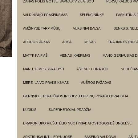
ŽANAS POLIS GOTJĖ: SAPNAS, VIZIJA, ŠOU
PERSŲ KALBOS P
VALDININKO PRAKEIKSMAS
SELEKCININKĖ
PASKUTINIS 
AMŽINYBĖ TARP MŪSŲ
AUKSINIAI BALSAI
BENKSIS. NEL
AUDROS VAIKAS
ALISA
REIVAS
TRAUKINYS Į BUSA
MATYK KAIP AŠ
VIENAS ĮKVĖPIMAS
MANO GERIAUSIAS 
MANU. GIMĘS SKRAIDYTI
AŠ ESU LEONARDO
NELIEČIA
MERĖ: LAIVO PRAKEIKSMAS
AUŠROS PAŽADAS
GERNSIO LITERATŪROS IR BULVIŲ LUPENŲ PYRAGO DRAUGIJA
KŪDIKIS
SUPERHEROJAI. PRADŽIA
DRAKONIUKO RIEŠUTĖLIO NUOTYKIAI: ATOSTOGOS DŽIUNGLĖSE
ARKTIS. ĮKALINTI LEDYNUOSE
BASEINO VALDOVAI
AŠ, TU