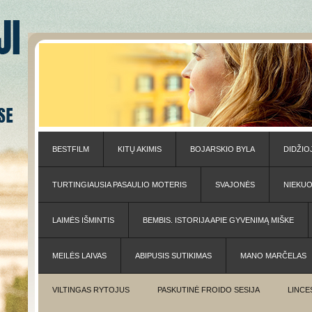
BESTFILM
KITŲ AKIMIS
BOJARSKIO BYLA
DIDŽIO
TURTINGIAUSIA PASAULIO MOTERIS
SVAJONĖS
NIEKU
LAIMĖS IŠMINTIS
BEMBIS. ISTORIJA APIE GYVENIMĄ MIŠKE
MEILĖS LAIVAS
ABIPUSIS SUTIKIMAS
MANO MARČELAS
VILTINGAS RYTOJUS
PASKUTINĖ FROIDO SESIJA
LINCE