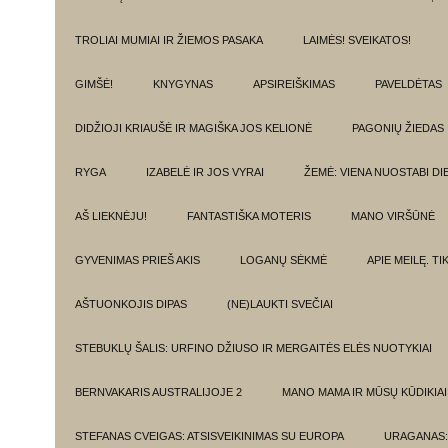
TROLIAI MUMIAI IR ŽIEMOS PASAKA
LAIMĖS! SVEIKATOS!
GIMŠĖ!
KNYGYNAS
APSIREIŠKIMAS
PAVELDĖTAS
DIDŽIOJI KRIAUŠĖ IR MAGIŠKA JOS KELIONĖ
PAGONIŲ ŽIEDAS
RYGA
IZABELĖ IR JOS VYRAI
ŽEMĖ: VIENA NUOSTABI DI
AŠ LIEKNĖJU!
FANTASTIŠKA MOTERIS
MANO VIRŠŪNĖ
GYVENIMAS PRIEŠ AKIS
LOGANŲ SĖKMĖ
APIE MEILĘ. T
AŠTUONKOJIS DIPAS
(NE)LAUKTI SVEČIAI
STEBUKLŲ ŠALIS: URFINO DŽIUSO IR MERGAITĖS ELĖS NUOTYKIAI
BERNVAKARIS AUSTRALIJOJE 2
MANO MAMA IR MŪSŲ KŪDIKIAI
STEFANAS CVEIGAS: ATSISVEIKINIMAS SU EUROPA
URAGANAS: 