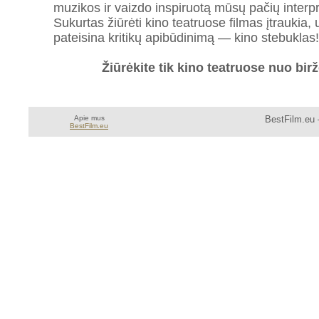
muzikos ir vaizdo inspiruotą mūsų pačių interpr
Sukurtas žiūrėti kino teatruose filmas įtraukia, u
pateisina kritikų apibūdinimą — kino stebuklas!
Žiūrėkite tik kino teatruose nuo bir
Apie mus
BestFilm.eu 
BestFilm.eu