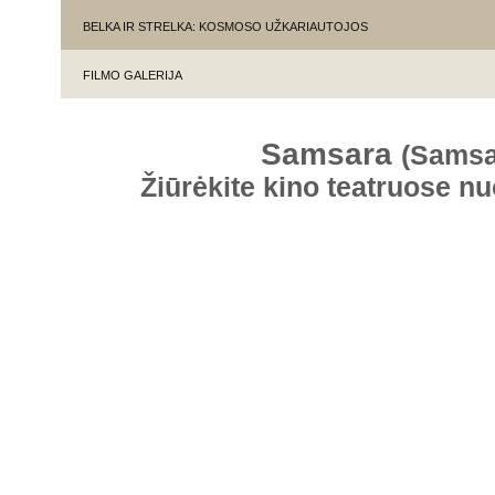
BELKA IR STRELKA: KOSMOSO UŽKARIAUTOJOS
FILMO GALERIJA
Samsara
(Samsa
Žiūrėkite kino teatruose n