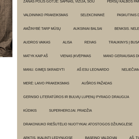
ŽANAS POLIS GOTJĖ: SAPNAS, VIZIJA, ŠOU
PERSŲ KALBOS P
VALDININKO PRAKEIKSMAS
SELEKCININKĖ
PASKUTINIS 
AMŽINYBĖ TARP MŪSŲ
AUKSINIAI BALSAI
BENKSIS. NEL
AUDROS VAIKAS
ALISA
REIVAS
TRAUKINYS Į BUSA
MATYK KAIP AŠ
VIENAS ĮKVĖPIMAS
MANO GERIAUSIAS 
MANU. GIMĘS SKRAIDYTI
AŠ ESU LEONARDO
NELIEČIA
MERĖ: LAIVO PRAKEIKSMAS
AUŠROS PAŽADAS
GERNSIO LITERATŪROS IR BULVIŲ LUPENŲ PYRAGO DRAUGIJA
KŪDIKIS
SUPERHEROJAI. PRADŽIA
DRAKONIUKO RIEŠUTĖLIO NUOTYKIAI: ATOSTOGOS DŽIUNGLĖSE
ARKTIS. ĮKALINTI LEDYNUOSE
BASEINO VALDOVAI
AŠ, TU