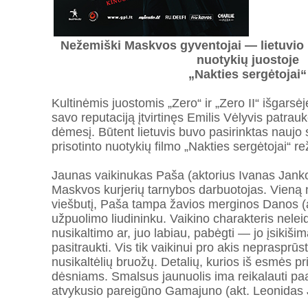
Nežemiški Maskvos gyventojai — lietuvio E
nuotykių juostoje
„Nakties sergėtojai“
Kultinėmis juostomis „Zero“ ir „Zero II“ išgarsėj
savo reputaciją įtvirtinęs Emilis Vėlyvis patra
dėmesį. Būtent lietuvis buvo pasirinktas naujo s
prisotinto nuotykių filmo „Nakties sergėtojai“ re
Jaunas vaikinukas Paša (aktorius Ivanas Jank
Maskvos kurjerių tarnybos darbuotojas. Vieną n
viešbutį, Paša tampa žavios merginos Danos (
užpuolimo liudininku. Vaikino charakteris neleid
nusikaltimo ar, juo labiau, pabėgti — jo įsikiši
pasitraukti. Vis tik vaikinui pro akis neprasprūs
nusikaltėlių bruožų. Detalių, kurios iš esmės pr
dėsniams. Smalsus jaunuolis ima reikalauti paai
atvykusio pareigūno Gamajuno (akt. Leonidas 