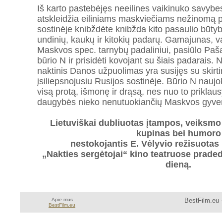
Iš karto pastebėjęs neeilines vaikinuko savyb
atskleidžia eiliniams maskviečiams nežinomą p
sostinėje knibždėte knibžda kito pasaulio būtyb
undinių, kaukų ir kitokių padarų. Gamajunas, 
Maskvos spec. tarnybų padaliniui, pasiūlo Pašai 
būrio N ir prisidėti kovojant su šiais padarais.
naktinis Danos užpuolimas yra susijęs su skirt
įsiliepsnojusiu Rusijos sostinėje. Būrio N naujo
visą protą, išmonę ir drąsą, nes nuo to priklausy
daugybės nieko nenutuokiančių Maskvos gyven
Lietuviškai dubliuotas įtampos, veiksmo 
kupinas bei humoro
nestokojantis E. Vėlyvio režisuotas
„Nakties sergėtojai“ kino teatruose prade
dieną.
Apie mus
BestFilm.eu 
BestFilm.eu