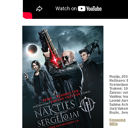
Rusija, 201
Režisavo
: 
Scenarijaus
Trukmė
: 1
Žanras:
vei
Vaidina: Iv
Leonid Jarm
Sabina Ach
Jurij Vaksm
Buzin, Jev
Kinopoisk
IMDb