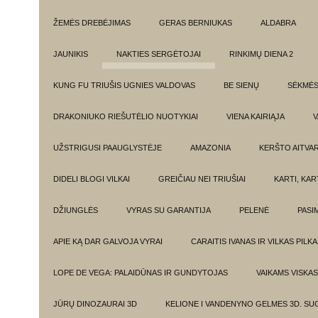
ŽEMĖS DREBĖJIMAS
GERAS BERNIUKAS
ALDABRA
JAUNIKIS
NAKTIES SERGĖTOJAI
RINKIMŲ DIENA 2
KUNG FU TRIUŠIS UGNIES VALDOVAS
BE SIENŲ
SĖKMĖ
DRAKONIUKO RIEŠUTĖLIO NUOTYKIAI
VIENA KAIRIĄJA
V
UŽSTRIGUSI PAAUGLYSTĖJE
AMAZONIA
KERŠTO AITVA
DIDELI BLOGI VILKAI
GREIČIAU NEI TRIUŠIAI
KARTI, KA
DŽIUNGLĖS
VYRAS SU GARANTIJA
PELENĖ
PASI
APIE KĄ DAR GALVOJA VYRAI
CARAITIS IVANAS IR VILKAS PILK
LOPE DE VEGA: PALAIDŪNAS IR GUNDYTOJAS
VAIKAMS VISKAS
JŪRŲ DINOZAURAI 3D
KELIONE I VANDENYNO GELMES 3D. SU