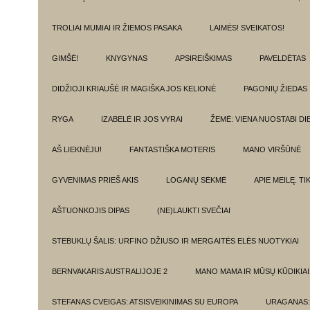
TROLIAI MUMIAI IR ŽIEMOS PASAKA
LAIMĖS! SVEIKATOS!
GIMŠĖ!
KNYGYNAS
APSIREIŠKIMAS
PAVELDĖTAS
DIDŽIOJI KRIAUŠĖ IR MAGIŠKA JOS KELIONĖ
PAGONIŲ ŽIEDAS
RYGA
IZABELĖ IR JOS VYRAI
ŽEMĖ: VIENA NUOSTABI DI
AŠ LIEKNĖJU!
FANTASTIŠKA MOTERIS
MANO VIRŠŪNĖ
GYVENIMAS PRIEŠ AKIS
LOGANŲ SĖKMĖ
APIE MEILĘ. T
AŠTUONKOJIS DIPAS
(NE)LAUKTI SVEČIAI
STEBUKLŲ ŠALIS: URFINO DŽIUSO IR MERGAITĖS ELĖS NUOTYKIAI
BERNVAKARIS AUSTRALIJOJE 2
MANO MAMA IR MŪSŲ KŪDIKIAI
STEFANAS CVEIGAS: ATSISVEIKINIMAS SU EUROPA
URAGANAS: 