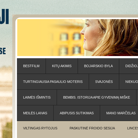
BESTFILM
KITŲ AKIMIS
BOJARSKIO BYLA
DIDŽIO
TURTINGIAUSIA PASAULIO MOTERIS
SVAJONĖS
NIEKU
LAIMĖS IŠMINTIS
BEMBIS. ISTORIJA APIE GYVENIMĄ MIŠKE
MEILĖS LAIVAS
ABIPUSIS SUTIKIMAS
MANO MARČELAS
VILTINGAS RYTOJUS
PASKUTINĖ FROIDO SESIJA
LINCE