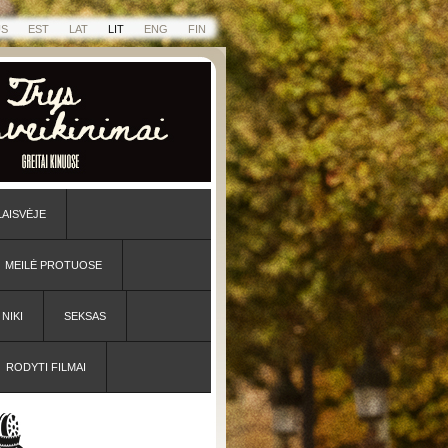
US
EST
LAT
LIT
ENG
FIN
LAISVĖJE
MEILĖ PROTUOSE
NIKI
SEKSAS
RODYTI FILMAI