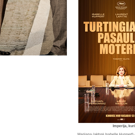
Imperija, kur
Marijana (aktorė Isabelle Huppert)