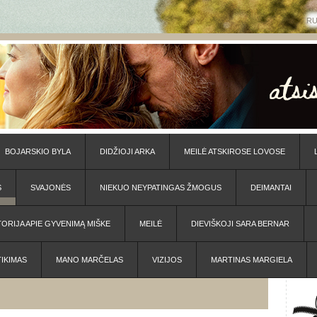
R
BOJARSKIO BYLA
DIDŽIOJI ARKA
MEILĖ ATSKIROSE LOVOSE
S
SVAJONĖS
NIEKUO NEYPATINGAS ŽMOGUS
DEIMANTAI
TORIJA APIE GYVENIMĄ MIŠKE
MEILĖ
DIEVIŠKOJI SARA BERNAR
TIKIMAS
MANO MARČELAS
VIZIJOS
MARTINAS MARGIELA