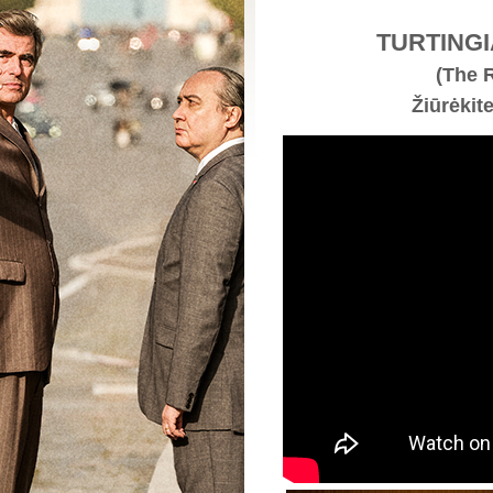
TURTING
(The 
Žiūrėkit