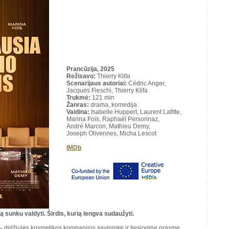
Prancūzija, 2025
Režisavo
:
Thierry Klifa
Scenarijaus autoriai
:
Cédric Anger,
Jacques Fieschi, Thierry Klifa
Trukmė
:
121 min
Žanras:
drama, komedija
Vaidina:
Isabelle Huppert, Laurent Lafitte,
Marina Foïs, Raphaël Personnaz,
André Marcon, Mathieu Demy,
Joseph Olivennes, Micha Lescot
IMDb
ią sunku valdyti. Širdis, kurią lengva sudaužyti.
 – didžiulės kosmetikos kompanijos savininkė ir tiesiogine prasme