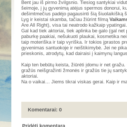
Bent jau iš pirmo žvilgsnio. Tiesiog santykiai vidu
šeimoje, į jų gyvenimą atėjus spermos donorui, ku
dešimtmečius padėjo pagausinti šią šiuolaikišką 
Lyg ir keistai skamba, tačiau žiūrint filmą
Vaikams
Are All Right), visa tai neatrodo kažkaip ypatingai.
Gal kad tiek aktoriai, tiek aplinka be galo (gal ne
paburkę paakiai, nešukuoti plaukai, kosmetika neiš
taip moteriška ir taip vyriška. Ir tokios įprastos 
gyvenimas santuokoje ir neištikimybė. Jei ne pik
prieskonis, atrodytų, kad dairaisi į kaimynų langus
Kaip ten bebūtų keista, žiūrėti įdomu ir net gražu
gražūs neišgražinti žmonės ir gražūs tie jų santyk
aktoriai.
Na o vaikai… Jiems tikrai viskas gerai. Kaip ir
Komentarai: 0
Pridėti komentarą