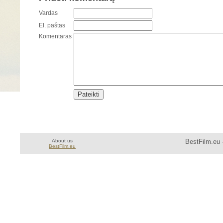
Vardas
El. paštas
Komentaras
About us
BestFilm.eu 
BestFilm.eu