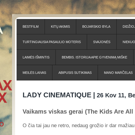
BESTFILM
KITŲ AKIMIS
BOJARSKIO BYLA
DIDŽIO
TURTINGIAUSIA PASAULIO MOTERIS
SVAJONĖS
NIEKU
LAIMĖS IŠMINTIS
BEMBIS. ISTORIJA APIE GYVENIMĄ MIŠKE
MEILĖS LAIVAS
ABIPUSIS SUTIKIMAS
MANO MARČELAS
LADY CINEMATIQUE |
26 Kov 11, B
Vaikams viskas gerai (The Kids Are All
O čia tai jau ne retro, nedaug grožio ir dar mažia