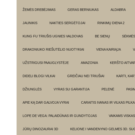
ŽEMĖS DREBĖJIMAS
GERAS BERNIUKAS
ALDABRA
JAUNIKIS
NAKTIES SERGĖTOJAI
RINKIMŲ DIENA 2
KUNG FU TRIUŠIS UGNIES VALDOVAS
BE SIENŲ
SĖKMĖ
DRAKONIUKO RIEŠUTĖLIO NUOTYKIAI
VIENA KAIRIĄJA
V
UŽSTRIGUSI PAAUGLYSTĖJE
AMAZONIA
KERŠTO AITVA
DIDELI BLOGI VILKAI
GREIČIAU NEI TRIUŠIAI
KARTI, KA
DŽIUNGLĖS
VYRAS SU GARANTIJA
PELENĖ
PASI
APIE KĄ DAR GALVOJA VYRAI
CARAITIS IVANAS IR VILKAS PILK
LOPE DE VEGA: PALAIDŪNAS IR GUNDYTOJAS
VAIKAMS VISKAS
JŪRŲ DINOZAURAI 3D
KELIONE I VANDENYNO GELMES 3D. SU