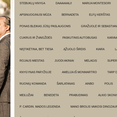
STEBUKLŲ KNYGA
DAAAAAALI!
MARIJA MONTESORI
APSINUOGINUSI MŪZA
BERNADETA
ELFŲ KERŠTAS
PONAS BLEIKAS JŪSŲ PASLAUGOMS
GRAŽUOLĖ IR SEBASTIAN
CUKRUS IR ŽVAIGŽDĖS
PASKUTINIS AUTOBUSAS
KARAV
NEĮTIKĖTINA, BET TIESA
ĄŽUOLO ŠIRDIS
KIARA
L
ROJAUS MIESTAS
JUODI AKINIAI
MELAGIS
SUPER
KNYGYNAS PARYŽIUJE
AMELIJA IŠ MONMARTRO
TARP 
RUONIŲ KOMANDA
ŠARLATANAS
AINBO
POLIS
MEILUŽIAI
BENEDETA
PRABUDIMAS
ALKIO SKONI
P. CARDIN. MADOS LEGENDA
MANO BROLIS VAIKOSI DINOZAU