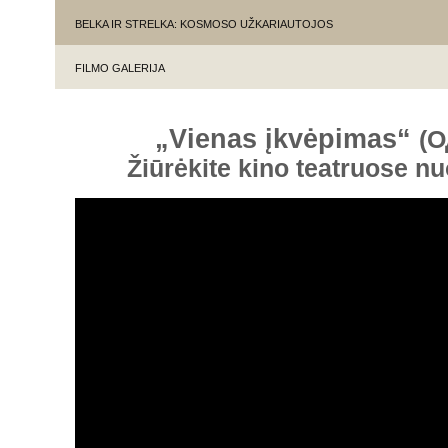
BELKA IR STRELKA: KOSMOSO UŽKARIAUTOJOS
FILMO GALERIJA
„Vienas įkvėpimas“
(О
Žiūrėkite kino teatruose n