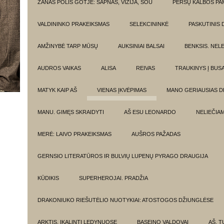
ŽANAS POLIS GOTJĖ: SAPNAS, VIZIJA, ŠOU
PERSŲ KALBOS P
VALDININKO PRAKEIKSMAS
SELEKCININKĖ
PASKUTINIS 
AMŽINYBĖ TARP MŪSŲ
AUKSINIAI BALSAI
BENKSIS. NEL
AUDROS VAIKAS
ALISA
REIVAS
TRAUKINYS Į BUSA
MATYK KAIP AŠ
VIENAS ĮKVĖPIMAS
MANO GERIAUSIAS 
MANU. GIMĘS SKRAIDYTI
AŠ ESU LEONARDO
NELIEČIA
MERĖ: LAIVO PRAKEIKSMAS
AUŠROS PAŽADAS
GERNSIO LITERATŪROS IR BULVIŲ LUPENŲ PYRAGO DRAUGIJA
KŪDIKIS
SUPERHEROJAI. PRADŽIA
DRAKONIUKO RIEŠUTĖLIO NUOTYKIAI: ATOSTOGOS DŽIUNGLĖSE
ARKTIS. ĮKALINTI LEDYNUOSE
BASEINO VALDOVAI
AŠ, TU