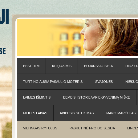
BESTFILM
KITŲ AKIMIS
BOJARSKIO BYLA
DIDŽIO
TURTINGIAUSIA PASAULIO MOTERIS
SVAJONĖS
NIEKU
LAIMĖS IŠMINTIS
BEMBIS. ISTORIJA APIE GYVENIMĄ MIŠKE
MEILĖS LAIVAS
ABIPUSIS SUTIKIMAS
MANO MARČELAS
VILTINGAS RYTOJUS
PASKUTINĖ FROIDO SESIJA
LINCE