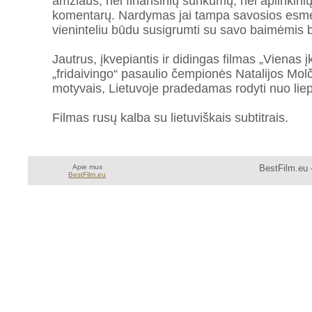
amžiaus, nei finansinių sunkumų, nei aplinkinių
komentarų. Nardymas jai tampa savosios esmė
vieninteliu būdu susigrumti su savo baimėmis be
Jautrus, įkvepiantis ir didingas filmas „Vienas 
„fridaivingo“ pasaulio čempionės Natalijos Mol
motyvais, Lietuvoje pradedamas rodyti nuo lie
Filmas rusų kalba su lietuviškais subtitrais.
Apie mus
BestFilm.eu 
BestFilm.eu