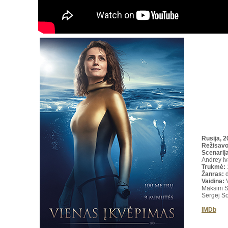
Rusija, 
Režisav
Scenarija
Andrey I
Trukmė
:
Žanras:
Vaidina:
Maksim Su
Sergej Sos
IMDb