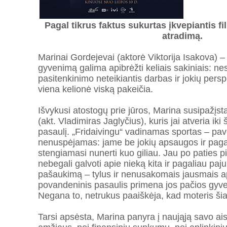
Pagal tikrus faktus sukurtas įkvepiantis fi
atradimą.
Marinai Gordejevai (aktorė Viktorija Isakova) –
gyvenimą galima apibrėžti keliais sakiniais: n
pasitenkinimo neteikiantis darbas ir jokių persp
viena kelionė viską pakeičia.
Išvykusi atostogų prie jūros, Marina susipažįst
(akt. Vladimiras Jaglyčius), kuris jai atveria ik
pasaulį. „Fridaivingu“ vadinamas sportas – pavo
nenuspėjamas: jame be jokių apsaugos ir pag
stengiamasi nunerti kuo giliau. Jau po paties 
nebegali galvoti apie nieką kita ir pagaliau paj
pašaukimą – tylus ir nenusakomais jausmais a
povandeninis pasaulis primena jos pačios gyve
Negana to, netrukus paaiškėja, kad moteris šiam 
Tarsi apsėsta, Marina panyra į naująją savo ai