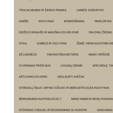
TROLIAI MUMIAI IR ŽIEMOS PASAKA
LAIMĖS! SVEIKATOS!
GIMŠĖ!
KNYGYNAS
APSIREIŠKIMAS
PAVELDĖTAS
DIDŽIOJI KRIAUŠĖ IR MAGIŠKA JOS KELIONĖ
PAGONIŲ ŽIEDAS
RYGA
IZABELĖ IR JOS VYRAI
ŽEMĖ: VIENA NUOSTABI DI
AŠ LIEKNĖJU!
FANTASTIŠKA MOTERIS
MANO VIRŠŪNĖ
GYVENIMAS PRIEŠ AKIS
LOGANŲ SĖKMĖ
APIE MEILĘ. T
AŠTUONKOJIS DIPAS
(NE)LAUKTI SVEČIAI
STEBUKLŲ ŠALIS: URFINO DŽIUSO IR MERGAITĖS ELĖS NUOTYKIAI
BERNVAKARIS AUSTRALIJOJE 2
MANO MAMA IR MŪSŲ KŪDIKIAI
STEFANAS CVEIGAS: ATSISVEIKINIMAS SU EUROPA
URAGANAS: 