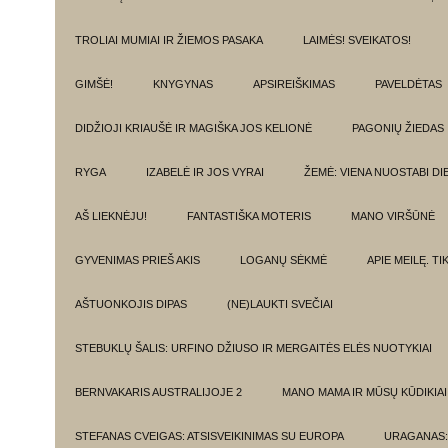
TROLIAI MUMIAI IR ŽIEMOS PASAKA
LAIMĖS! SVEIKATOS!
GIMŠĖ!
KNYGYNAS
APSIREIŠKIMAS
PAVELDĖTAS
DIDŽIOJI KRIAUŠĖ IR MAGIŠKA JOS KELIONĖ
PAGONIŲ ŽIEDAS
RYGA
IZABELĖ IR JOS VYRAI
ŽEMĖ: VIENA NUOSTABI DI
AŠ LIEKNĖJU!
FANTASTIŠKA MOTERIS
MANO VIRŠŪNĖ
GYVENIMAS PRIEŠ AKIS
LOGANŲ SĖKMĖ
APIE MEILĘ. T
AŠTUONKOJIS DIPAS
(NE)LAUKTI SVEČIAI
STEBUKLŲ ŠALIS: URFINO DŽIUSO IR MERGAITĖS ELĖS NUOTYKIAI
BERNVAKARIS AUSTRALIJOJE 2
MANO MAMA IR MŪSŲ KŪDIKIAI
STEFANAS CVEIGAS: ATSISVEIKINIMAS SU EUROPA
URAGANAS: 