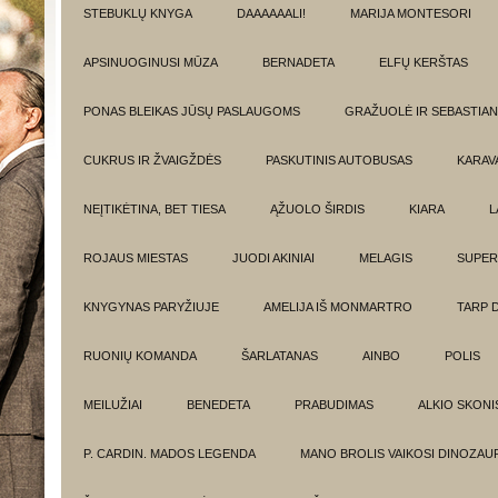
STEBUKLŲ KNYGA
DAAAAAALI!
MARIJA MONTESORI
APSINUOGINUSI MŪZA
BERNADETA
ELFŲ KERŠTAS
PONAS BLEIKAS JŪSŲ PASLAUGOMS
GRAŽUOLĖ IR SEBASTIAN
CUKRUS IR ŽVAIGŽDĖS
PASKUTINIS AUTOBUSAS
KARAV
NEĮTIKĖTINA, BET TIESA
ĄŽUOLO ŠIRDIS
KIARA
L
ROJAUS MIESTAS
JUODI AKINIAI
MELAGIS
SUPER
KNYGYNAS PARYŽIUJE
AMELIJA IŠ MONMARTRO
TARP 
RUONIŲ KOMANDA
ŠARLATANAS
AINBO
POLIS
MEILUŽIAI
BENEDETA
PRABUDIMAS
ALKIO SKONI
P. CARDIN. MADOS LEGENDA
MANO BROLIS VAIKOSI DINOZAU