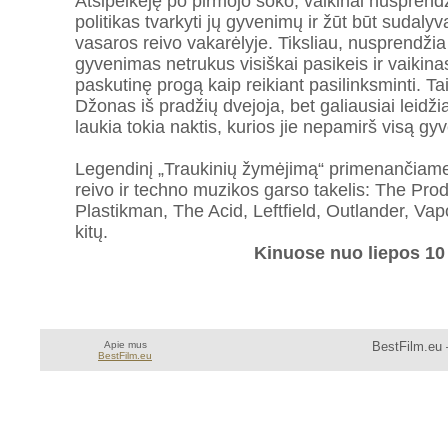
Atsipeikėję po pirmojo šoko, vaikinai nusprendž
politikas tvarkyti jų gyvenimų ir žūt būt sudal
vasaros reivo vakarėlyje. Tiksliau, nusprendžia
gyvenimas netrukus visiškai pasikeis ir vaikina
paskutinę progą kaip reikiant pasilinksminti. Tai
Džonas iš pradžių dvejoja, bet galiausiai leidži
laukia tokia naktis, kurios jie nepamirš visą gy
Legendinį „Traukinių žymėjimą“ primenančiame 
reivo ir techno muzikos garso takelis: The Prodi
Plastikman, The Acid, Leftfield, Outlander, Va
kitų.
Kinuose nuo liepos 10
Apie mus
BestFilm.eu 
BestFilm.eu