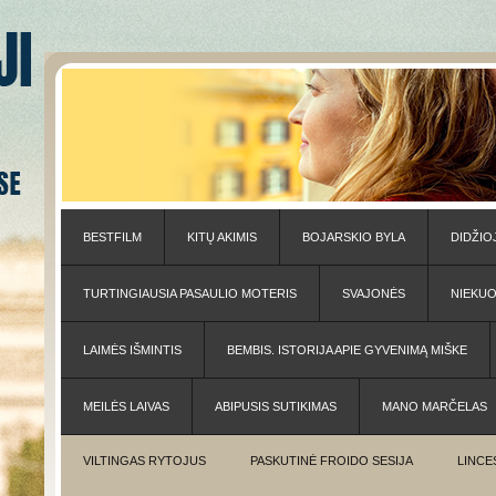
BESTFILM
KITŲ AKIMIS
BOJARSKIO BYLA
DIDŽIO
TURTINGIAUSIA PASAULIO MOTERIS
SVAJONĖS
NIEKU
LAIMĖS IŠMINTIS
BEMBIS. ISTORIJA APIE GYVENIMĄ MIŠKE
MEILĖS LAIVAS
ABIPUSIS SUTIKIMAS
MANO MARČELAS
VILTINGAS RYTOJUS
PASKUTINĖ FROIDO SESIJA
LINCE