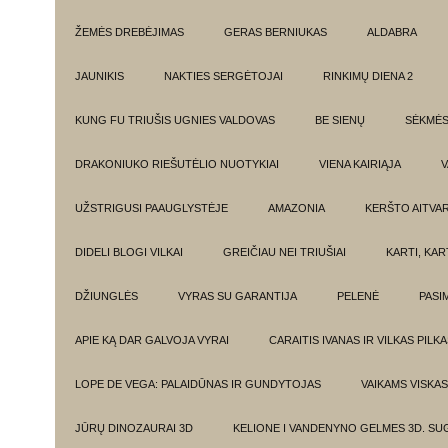
ŽEMĖS DREBĖJIMAS
GERAS BERNIUKAS
ALDABRA
JAUNIKIS
NAKTIES SERGĖTOJAI
RINKIMŲ DIENA 2
KUNG FU TRIUŠIS UGNIES VALDOVAS
BE SIENŲ
SĖKMĖ
DRAKONIUKO RIEŠUTĖLIO NUOTYKIAI
VIENA KAIRIĄJA
V
UŽSTRIGUSI PAAUGLYSTĖJE
AMAZONIA
KERŠTO AITVA
DIDELI BLOGI VILKAI
GREIČIAU NEI TRIUŠIAI
KARTI, KA
DŽIUNGLĖS
VYRAS SU GARANTIJA
PELENĖ
PASI
APIE KĄ DAR GALVOJA VYRAI
CARAITIS IVANAS IR VILKAS PILK
LOPE DE VEGA: PALAIDŪNAS IR GUNDYTOJAS
VAIKAMS VISKAS
JŪRŲ DINOZAURAI 3D
KELIONE I VANDENYNO GELMES 3D. SU