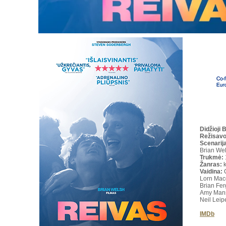
Didžioji 
Režisav
Scenarija
Brian We
Trukmė
:
Žanras:
Vaidina:
C
Lorn Mac
Brian Fe
Amy Mans
Neil Leiper
IMDb