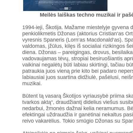
Meilės laiškas techno muzikai ir pašė
1994-ieji, Škotija. Mažame miestelyje gyvena du
penkiolikmetis Džonas (aktorius Cristian‘as Orteg
vyresnis Spaneris (Lorn‘as Macdonald‘as). Spa
valdomas, įžūlus, kilęs iš socialiai rizikingos š
diena. Džonas – pareigingas, drovus, besilaikant
vadovaujamas tėvų, stropiai besiruošiantis aprūp
vaikinai negalėtų būti labiau skirtingi, tačiau būt
patraukia juos vieną prie kito bei padaro neper
labiausiai juos suartina didžiulė, pašėlusi, ne
muzikai.
Būtent tą vasarą Škotijos vyriausybė priima sk
tvarkos aktą“, draudžiantį didelius viešus sus
nedarbui, žmonės dažnai kelia neramumus. Bėd
efektingai uždraudžia ir ganėtinai nekaltus pasi
reivo vakarėlius. Tokio smūgio Džonas su Spane