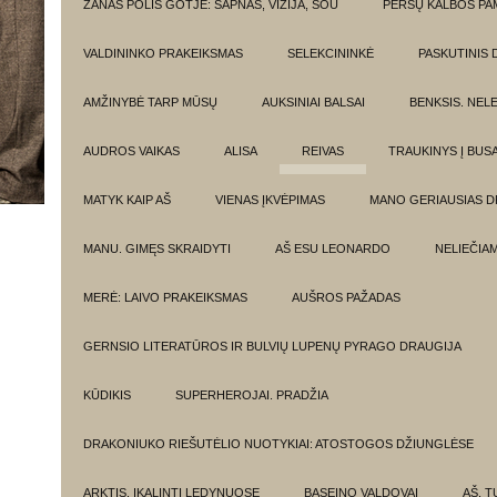
ŽANAS POLIS GOTJĖ: SAPNAS, VIZIJA, ŠOU
PERSŲ KALBOS P
VALDININKO PRAKEIKSMAS
SELEKCININKĖ
PASKUTINIS 
AMŽINYBĖ TARP MŪSŲ
AUKSINIAI BALSAI
BENKSIS. NEL
AUDROS VAIKAS
ALISA
REIVAS
TRAUKINYS Į BUSA
MATYK KAIP AŠ
VIENAS ĮKVĖPIMAS
MANO GERIAUSIAS 
MANU. GIMĘS SKRAIDYTI
AŠ ESU LEONARDO
NELIEČIA
MERĖ: LAIVO PRAKEIKSMAS
AUŠROS PAŽADAS
GERNSIO LITERATŪROS IR BULVIŲ LUPENŲ PYRAGO DRAUGIJA
KŪDIKIS
SUPERHEROJAI. PRADŽIA
DRAKONIUKO RIEŠUTĖLIO NUOTYKIAI: ATOSTOGOS DŽIUNGLĖSE
ARKTIS. ĮKALINTI LEDYNUOSE
BASEINO VALDOVAI
AŠ, TU