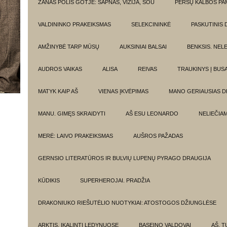
ŽANAS POLIS GOTJĖ: SAPNAS, VIZIJA, ŠOU
PERSŲ KALBOS P
VALDININKO PRAKEIKSMAS
SELEKCININKĖ
PASKUTINIS 
AMŽINYBĖ TARP MŪSŲ
AUKSINIAI BALSAI
BENKSIS. NEL
AUDROS VAIKAS
ALISA
REIVAS
TRAUKINYS Į BUSA
MATYK KAIP AŠ
VIENAS ĮKVĖPIMAS
MANO GERIAUSIAS 
MANU. GIMĘS SKRAIDYTI
AŠ ESU LEONARDO
NELIEČIA
MERĖ: LAIVO PRAKEIKSMAS
AUŠROS PAŽADAS
GERNSIO LITERATŪROS IR BULVIŲ LUPENŲ PYRAGO DRAUGIJA
KŪDIKIS
SUPERHEROJAI. PRADŽIA
DRAKONIUKO RIEŠUTĖLIO NUOTYKIAI: ATOSTOGOS DŽIUNGLĖSE
ARKTIS. ĮKALINTI LEDYNUOSE
BASEINO VALDOVAI
AŠ, TU