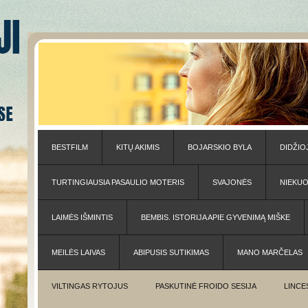
BESTFILM
KITŲ AKIMIS
BOJARSKIO BYLA
DIDŽIO
TURTINGIAUSIA PASAULIO MOTERIS
SVAJONĖS
NIEKU
LAIMĖS IŠMINTIS
BEMBIS. ISTORIJA APIE GYVENIMĄ MIŠKE
MEILĖS LAIVAS
ABIPUSIS SUTIKIMAS
MANO MARČELAS
VILTINGAS RYTOJUS
PASKUTINĖ FROIDO SESIJA
LINCE