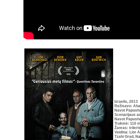
Izraelis
, 2013
Režisavo: Aha
Navot Papush
Scenarijaus
au
Navot Papush
Trukmė: 110 m
Žanras:
trileri
Vaidina: Lior
Tzahi Grad, Na