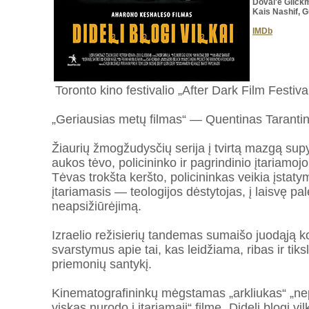
Doval'e
Glickm
Kais Nashif, 
IMDb
Toronto kino festivalio „After Dark Film Festiva
„Geriausias metų filmas“ — Quentinas Taranti
Žiaurių žmogžudysčių serija į tvirtą mazgą supy
aukos tėvo, policininko ir pagrindinio įtariamojo
Tėvas trokšta keršto, policininkas veikia įstaty
įtariamasis — teologijos dėstytojas, į laisvę pal
neapsižiūrėjimą.
Izraelio režisierių tandemas sumaišo juodąją kome
svarstymus apie tai, kas leidžiama, ribas ir tiks
priemonių santykį.
Kinematografininkų mėgstamas „arkliukas“ „n
viskas nurodo į įtariamąjį“ filme „Dideli blogi vi