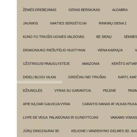
ŽEMĖS DREBĖJIMAS
GERAS BERNIUKAS
ALDABRA
JAUNIKIS
NAKTIES SERGĖTOJAI
RINKIMŲ DIENA 2
KUNG FU TRIUŠIS UGNIES VALDOVAS
BE SIENŲ
SĖKMĖ
DRAKONIUKO RIEŠUTĖLIO NUOTYKIAI
VIENA KAIRIĄJA
V
UŽSTRIGUSI PAAUGLYSTĖJE
AMAZONIA
KERŠTO AITVA
DIDELI BLOGI VILKAI
GREIČIAU NEI TRIUŠIAI
KARTI, KA
DŽIUNGLĖS
VYRAS SU GARANTIJA
PELENĖ
PASI
APIE KĄ DAR GALVOJA VYRAI
CARAITIS IVANAS IR VILKAS PILK
LOPE DE VEGA: PALAIDŪNAS IR GUNDYTOJAS
VAIKAMS VISKAS
JŪRŲ DINOZAURAI 3D
KELIONE I VANDENYNO GELMES 3D. SU