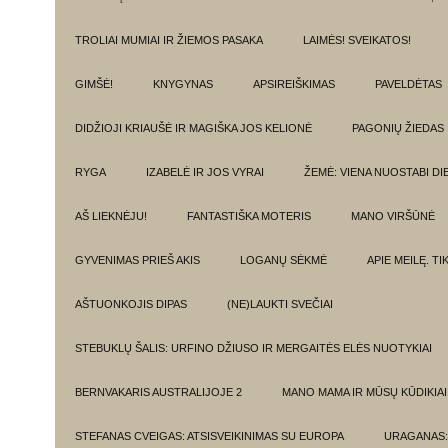
TROLIAI MUMIAI IR ŽIEMOS PASAKA
LAIMĖS! SVEIKATOS!
GIMŠĖ!
KNYGYNAS
APSIREIŠKIMAS
PAVELDĖTAS
DIDŽIOJI KRIAUŠĖ IR MAGIŠKA JOS KELIONĖ
PAGONIŲ ŽIEDAS
RYGA
IZABELĖ IR JOS VYRAI
ŽEMĖ: VIENA NUOSTABI DI
AŠ LIEKNĖJU!
FANTASTIŠKA MOTERIS
MANO VIRŠŪNĖ
GYVENIMAS PRIEŠ AKIS
LOGANŲ SĖKMĖ
APIE MEILĘ. T
AŠTUONKOJIS DIPAS
(NE)LAUKTI SVEČIAI
STEBUKLŲ ŠALIS: URFINO DŽIUSO IR MERGAITĖS ELĖS NUOTYKIAI
BERNVAKARIS AUSTRALIJOJE 2
MANO MAMA IR MŪSŲ KŪDIKIAI
STEFANAS CVEIGAS: ATSISVEIKINIMAS SU EUROPA
URAGANAS: 