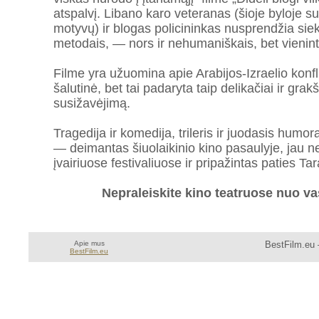
atspalvį. Libano karo veteranas (šioje byloje 
motyvų) ir blogas policininkas nusprendžia sie
metodais, — nors ir nehumaniškais, bet vienin
Filme yra užuomina apie Arabijos-Izraelio konflik
šalutinė, bet tai padaryta taip delikačiai ir grakš
susižavėjimą.
Tragedija ir komedija, trileris ir juodasis humora
— deimantas šiuolaikinio kino pasaulyje, jau n
įvairiuose festivaliuose ir pripažintas paties Tar
Nepraleiskite kino teatruose nuo va
Apie mus
BestFilm.eu 
BestFilm.eu