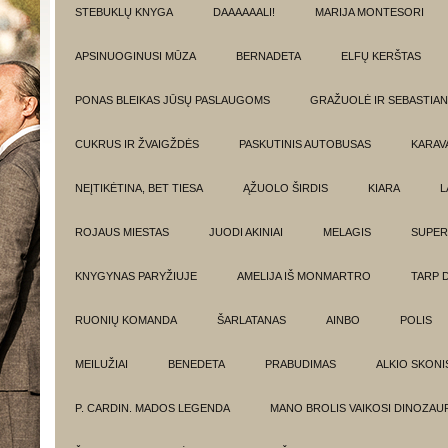
STEBUKLŲ KNYGA
DAAAAAALI!
MARIJA MONTESORI
APSINUOGINUSI MŪZA
BERNADETA
ELFŲ KERŠTAS
PONAS BLEIKAS JŪSŲ PASLAUGOMS
GRAŽUOLĖ IR SEBASTIAN
CUKRUS IR ŽVAIGŽDĖS
PASKUTINIS AUTOBUSAS
KARAV
NEĮTIKĖTINA, BET TIESA
ĄŽUOLO ŠIRDIS
KIARA
L
ROJAUS MIESTAS
JUODI AKINIAI
MELAGIS
SUPER
KNYGYNAS PARYŽIUJE
AMELIJA IŠ MONMARTRO
TARP 
RUONIŲ KOMANDA
ŠARLATANAS
AINBO
POLIS
MEILUŽIAI
BENEDETA
PRABUDIMAS
ALKIO SKONI
P. CARDIN. MADOS LEGENDA
MANO BROLIS VAIKOSI DINOZAU