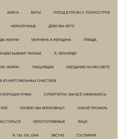
АЛИСА
БИТЫ
ПОЕЗД В ПУСАН 2: ПОЛУОСТРОВ
НЕРАЗЛУЧНЫЕ
ДЕВОЧКА-ЛЕТО
ОДЫ ЖИЗНИ
МУЖЧИНА И ЖЕНЩИНА
ПРАВДА
ВУШКИ БЫВАЮТ РАЗНЫЕ
Я, ЛЕОНАРДО
ИЕ «МЭРИ»
ТАНЦОВЩИК
ОБЕЩАНИЕ НА РАССВЕТЕ
ОВ ИЗ КАРТОФЕЛЬНЫХ ОЧИСТКОВ
В ХОРОШИХ РУКАХ
СУПЕРГЕРОИ: КАК ВСЁ НАЧИНАЛОСЬ
УЗЕЙ
ПОЧЕМУ МЫ КРЕАТИВНЫ?
ЧУЖОЙ ПРОФИЛЬ
РАССТАТЬСЯ
НЕПОТОПЛЯЕМЫЕ
ЛИЦО
Я, ТЫ, ОН, ОНА
ЭКСТАЗ
СУСПИРИЯ