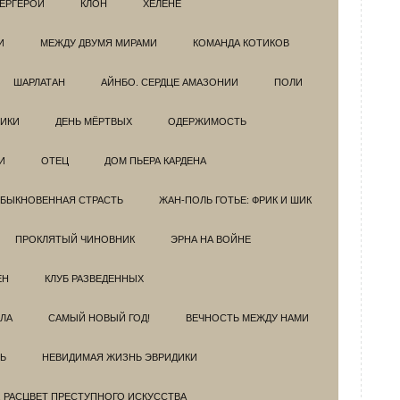
ЕРГЕРОИ
КЛОН
ХЕЛЕНЕ
И
МЕЖДУ ДВУМЯ МИРАМИ
КОМАНДА КОТИКОВ
ШАРЛАТАН
АЙНБО. СЕРДЦЕ АМАЗОНИИ
ПОЛИ
ИКИ
ДЕНЬ МЁРТВЫХ
ОДЕРЖИМОСТЬ
И
ОТЕЦ
ДОМ ПЬЕРА КАРДЕНА
БЫКНОВЕННАЯ СТРАСТЬ
ЖАН-ПОЛЬ ГОТЬЕ: ФРИК И ШИК
ПРОКЛЯТЫЙ ЧИНОВНИК
ЭРНА НА ВОЙНЕ
ЕН
КЛУБ РАЗВЕДEННЫХ
ЗЛА
САМЫЙ НОВЫЙ ГОД!
ВЕЧНОСТЬ МЕЖДУ НАМИ
Ь
НЕВИДИМАЯ ЖИЗНЬ ЭВРИДИКИ
. РАСЦВЕТ ПРЕСТУПНОГО ИСКУССТВА