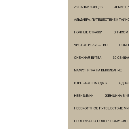
28 ПАНФИЛОВЦЕВ
ЗЕМЛЕТ
АЛЬДАБРА. ПУТЕШЕСТВИЕ К ТАИ
НОЧНЫЕ СТРАЖИ
В ТИХОМ
ЧИСТОЕ ИСКУССТВО
ПОМН
СНЕЖНАЯ БИТВА
30 СВИДА
МАФИЯ: ИГРА НА ВЫЖИВАНИЕ
ГОРОСКОП НА УДАЧУ
ОДНО
НЕВИДИМКИ
ЖЕНЩИНА В Ч
НЕВЕРОЯТНОЕ ПУТЕШЕСТВИЕ МИС
ПРОГУЛКА ПО СОЛНЕЧНОМУ СВЕТ