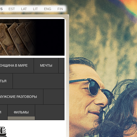
US
EST
LAT
LIT
ENG
FIN
ЕНЩИНА В МИРЕ
МЕЧТЫ
ТЬЯ
 МУЖСКИЕ РАЗГОВОРЫ
Я
ФИЛЬМЫ