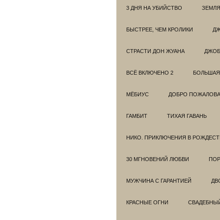
3 ДНЯ НА УБИЙСТВО
ЗЕМЛЯ
БЫСТРЕЕ, ЧЕМ КРОЛИКИ
ДЖ
СТРАСТИ ДОН ЖУАНА
ДЖО
ВСЁ ВКЛЮЧЕНО 2
БОЛЬШАЯ
МЁБИУС
ДОБРО ПОЖАЛОВАТ
ГАМБИТ
ТИХАЯ ГАВАНЬ
НИКО. ПРИКЛЮЧЕНИЯ В РОЖДЕСТ
30 МГНОВЕНИЙ ЛЮБВИ
ПОР
МУЖЧИНА С ГАРАНТИЕЙ
ДВ
КРАСНЫЕ ОГНИ
СВАДЕБНЫ