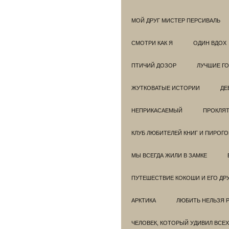
МОЙ ДРУГ МИСТЕР ПЕРСИВАЛЬ
СМОТРИ КАК Я
ОДИН ВДОХ
ПТИЧИЙ ДОЗОР
ЛУЧШИЕ Г
ЖУТКОВАТЫЕ ИСТОРИИ
ДЕ
НЕПРИКАСАЕМЫЙ
ПРОКЛЯТ
КЛУБ ЛЮБИТЕЛЕЙ КНИГ И ПИРОГ
МЫ ВСЕГДА ЖИЛИ В ЗАМКЕ
ПУТЕШЕСТВИЕ КОКОШИ И ЕГО ДР
АРКТИКА
ЛЮБИТЬ НЕЛЬЗЯ 
ЧЕЛОВЕК, КОТОРЫЙ УДИВИЛ ВСЕХ