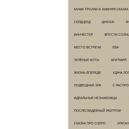
МУМИ-ТРОЛЛИ И ЗИМНЯЯ СКАЗКА
СЕРДЦЕЕД
ДНЮХА!
К
ВИНЧЕСТЕР
ВПУСТИ СОЛН
МЕСТО ВСТРЕЧИ
ЕВА
ЗЕЛЁНЫЕ КОТЫ
АРИТМИЯ
ЖИЗНЬ ВПЕРЕДИ
УДАЧА ЛО
ПОДВОДНАЯ ЭРА
С РАСПР
ИДЕАЛЬНЫЕ НЕЗНАКОМЦЫ
ПОСЛЕСВАДЕБНЫЙ РАЗГРОМ
СКАЗКА ПРО ОЗЕРО
УРАГАН