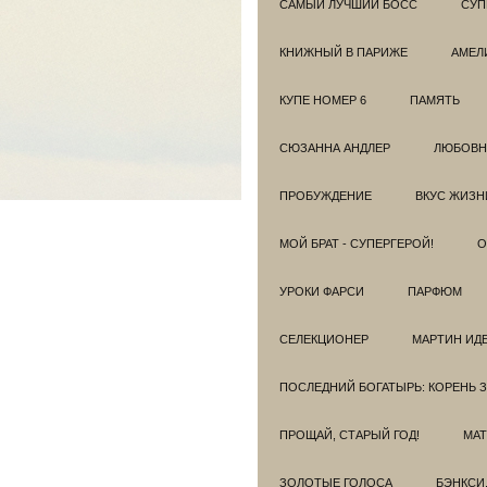
САМЫЙ ЛУЧШИЙ БОСС
СУП
КНИЖНЫЙ В ПАРИЖЕ
АМЕЛ
КУПЕ НОМЕР 6
ПАМЯТЬ
СЮЗАННА АНДЛЕР
ЛЮБОВН
ПРОБУЖДЕНИЕ
ВКУС ЖИЗН
МОЙ БРАТ - СУПЕРГЕРОЙ!
О
УРОКИ ФАРСИ
ПАРФЮМ
СЕЛЕКЦИОНЕР
МАРТИН ИД
ПОСЛЕДНИЙ БОГАТЫРЬ: КОРЕНЬ 
ПРОЩАЙ, СТАРЫЙ ГОД!
МАТ
ЗОЛОТЫЕ ГОЛОСА
БЭНКСИ