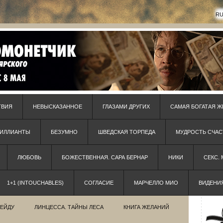
R
ТВИЯ
НЕВЫСКАЗАННОЕ
ГЛАЗАМИ ДРУГИХ
САМАЯ БОГАТАЯ Ж
РИЛЛИАНТЫ
БЕЗУМНО
ШВЕДСКАЯ ТОРПЕДА
МУДРОСТЬ СЧАС
ЛЮБОВЬ
БОЖЕСТВЕННАЯ. САРА БЕРНАР
НИКИ
СЕКС.
1+1 (INTOUCHABLES)
СОГЛАСИЕ
МАРЧЕЛЛО МИО
ВИДЕНИ
РЕЙДУ
ЛИНЦЕССА. ТАЙНЫ ЛЕСА
КНИГА ЖЕЛАНИЙ