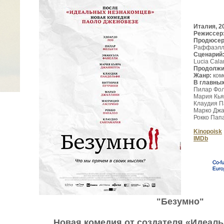
Италия, 2
Режиссер
Продюсе
Раффаэлла
Сценарий
Lucia Cal
Продолжи
Жанр:
ком
В главны
Пилар Фол
Мария Кья
Клаудия П
Марко Джа
Рокко Пап
Kinopoisk
IMDb
"Безумно"
Новая комедия от создателя «Идеал