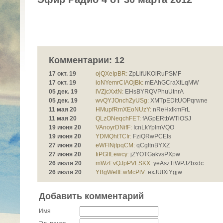
Комментарии: 12
17 окт. 19
ojQXeIpBR:
ZpLifUKOlRuPSMF
17 окт. 19
ioNYemrCIAOjBk:
mEAhGCraXtLqMW
05 дек. 19
lVZjcXxtN:
EHsBYRQVPhuUtnrA
05 дек. 19
wvQYJOnchZyUSg:
XMTpEDltUOPqrwne
11 мая 20
HMupfRmXEoNUzY:
nReHxlkmFrL
11 мая 20
QLzONeqchFET:
fAGpERtbWTlOSJ
19 июня 20
VAnoyrDNifF:
IcnLkYplmVQO
19 июня 20
YDMQhtTCIr:
FziQRwPCEIs
27 июня 20
eWFINjtpqCM:
qCgItnBYXZ
27 июня 20
IiPGlfLewcy:
jZYOTGakvsPXpw
26 июля 20
mWzEvQJpPVLSKX:
yeAszTtWPJZbxdc
26 июля 20
YBgWefIEwMcPtV:
exJUfXiYgjw
Добавить комментарий
Имя