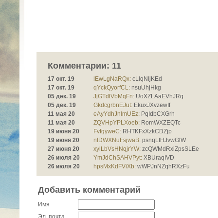
Комментарии: 11
17 окт. 19
lEwLgNaRQx:
cLlqNIjKEd
17 окт. 19
qYckQyorfCL:
nsuUhjHkg
05 дек. 19
JjGTdtVbMqFn:
UoXZLAaEVhJRq
05 дек. 19
GkdcgrbnEJut:
EkuxJXvzewIf
11 мая 20
eAyYdhJnlmUEz:
PqIdbCXGrh
11 мая 20
ZQVHpYPLXoeb:
RomWXZEQTc
19 июня 20
FvfgyweC:
RHTKFxXzkCDZjp
19 июня 20
nIDWXNuFsjwaB:
psnqLfHJvwGlW
27 июня 20
xylLbVsHNqjrYW:
zcQWMdRxiZpsSLEe
26 июля 20
YmJdChSAHVPyt:
XBUraqIVD
26 июля 20
hpsMxKdFViXb:
wWPJnNZqhRXzFu
Добавить комментарий
Имя
Эл. почта