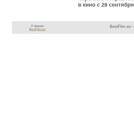
в кино с 28 сентябр
О фирме
BestFilm.eu 
BestFilm.eu