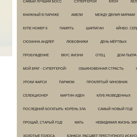
САМЫЙ ЛУЧШИЙ БОСС
СУПЕРГЕРОИ
КЛОН
ХЕЛ
КНИЖНЫЙ В ПАРИЖЕ
АМЕЛИ
МЕЖДУ ДВУМЯ МИРАМИ
КУПЕ НОМЕР 6
ПАМЯТЬ
ШАРЛАТАН
АЙНБО. СЕ
СЮЗАННА АНДЛЕР
ЛЮБОВНИКИ
ДЕНЬ МЁРТВЫХ
ПРОБУЖДЕНИЕ
ВКУС ЖИЗНИ
ОТЕЦ
ДОМ ПЬЕРА
МОЙ БРАТ - СУПЕРГЕРОЙ!
ОБЫКНОВЕННАЯ СТРАСТЬ
УРОКИ ФАРСИ
ПАРФЮМ
ПРОКЛЯТЫЙ ЧИНОВНИК
СЕЛЕКЦИОНЕР
МАРТИН ИДЕН
КЛУБ РАЗВЕДEННЫХ
ПОСЛЕДНИЙ БОГАТЫРЬ: КОРЕНЬ ЗЛА
САМЫЙ НОВЫЙ ГОД!
ПРОЩАЙ, СТАРЫЙ ГОД!
МАТЬ
НЕВИДИМАЯ ЖИЗНЬ ЭВ
ЗОЛОТЫЕ ГОЛОСА
БЭНКСИ. РАСЦВЕТ ПРЕСТУПНОГО ИСКУС