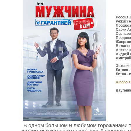
Россия 
Режиссе
Продюсе
Сарик А
Сценари
Продолж
Жанр: к
В главн
Алексан
Андрей 
Дмитрий
Эстония 
Латвия -
Литва - 
Kinopois
Даугавп
В одном большом и любимом горожанами т