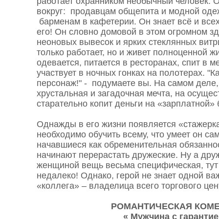
работает охранником необычный человек. О
вокруг: продавцам общепита и модной оде
барменам в кафетерии. Он знает всё и всех
его! Он словно домовой в этом огромном з
неоновых вывесок и ярких стеклянных витр
только работает, но и живет полноценной ж
одевается, питается в ресторанах, спит в 
участвует в ночных гонках на полотерах. "К
персонаж!" - подумаете вы. На самом деле,
хрустальная и загадочная мечта, на осущес
старательно копит деньги на «зарплатной» 
Однажды в его жизни появляется «стажерка
необходимо обучить всему, что умеет он са
начавшиеся как обременительная обязаннос
начинают перерастать дружеские. Ну а дру
женщиной вещь весьма специфическая, тут
недалеко! Однако, герой не знает одной важ
«коллега» – владелица всего торгового це
РОМАНТИЧЕСКАЯ КОМ
« Мужчина с гарантие