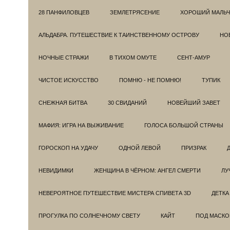
28 ПАНФИЛОВЦЕВ
ЗЕМЛЕТРЯСЕНИЕ
ХОРОШИЙ МАЛЬЧ
АЛЬДАБРА. ПУТЕШЕСТВИЕ К ТАИНСТВЕННОМУ ОСТРОВУ
НОВ
НОЧНЫЕ СТРАЖИ
В ТИХОМ ОМУТЕ
СЕНТ-АМУР
ЧИСТОЕ ИСКУССТВО
ПОМНЮ - НЕ ПОМНЮ!
ТУПИК
СНЕЖНАЯ БИТВА
30 СВИДАНИЙ
НОВЕЙШИЙ ЗАВЕТ
МАФИЯ: ИГРА НА ВЫЖИВАНИЕ
ГОЛОСА БОЛЬШОЙ СТРАНЫ
ГОРОСКОП НА УДАЧУ
ОДНОЙ ЛЕВОЙ
ПРИЗРАК
НЕВИДИМКИ
ЖЕНЩИНА В ЧЁРНОМ: АНГЕЛ СМЕРТИ
ЛУ
НЕВЕРОЯТНОЕ ПУТЕШЕСТВИЕ МИСТЕРА СПИВЕТА 3D
ДЕТКА
ПРОГУЛКА ПО СОЛНЕЧНОМУ СВЕТУ
КАЙТ
ПОД МАСКО