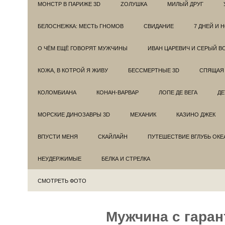
МОНСТР В ПАРИЖЕ 3D
ZОЛУШКА
МИЛЫЙ ДРУГ
БЕЛОСНЕЖКА: МЕСТЬ ГНОМОВ
СВИДАНИЕ
7 ДНЕЙ И 
О ЧЁМ ЕЩЁ ГОВОРЯТ МУЖЧИНЫ
ИВАН ЦАРЕВИЧ И СЕРЫЙ В
КОЖА, В КОТРОЙ Я ЖИВУ
БЕССМЕРТНЫЕ 3D
СПЯЩАЯ 
КОЛОМБИАНА
КОНАН-ВАРВАР
ЛОПЕ ДЕ ВЕГА
ДЕ
МОРСКИЕ ДИНОЗАВРЫ 3D
МЕХАНИК
КАЗИНО ДЖЕК
ВПУСТИ МЕНЯ
СКАЙЛАЙН
ПУТЕШЕСТВИЕ ВГЛУБЬ ОКЕ
НЕУДЕРЖИМЫЕ
БЕЛКА И СТРЕЛКА
СМОТРЕТЬ ФОТО
Мужчина с гаран