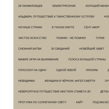
28 ПАНФИЛОВЦЕВ
ЗЕМЛЕТРЯСЕНИЕ
ХОРОШИЙ МАЛЬЧ
АЛЬДАБРА. ПУТЕШЕСТВИЕ К ТАИНСТВЕННОМУ ОСТРОВУ
НОВ
НОЧНЫЕ СТРАЖИ
В ТИХОМ ОМУТЕ
СЕНТ-АМУР
ЧИСТОЕ ИСКУССТВО
ПОМНЮ - НЕ ПОМНЮ!
ТУПИК
СНЕЖНАЯ БИТВА
30 СВИДАНИЙ
НОВЕЙШИЙ ЗАВЕТ
МАФИЯ: ИГРА НА ВЫЖИВАНИЕ
ГОЛОСА БОЛЬШОЙ СТРАНЫ
ГОРОСКОП НА УДАЧУ
ОДНОЙ ЛЕВОЙ
ПРИЗРАК
НЕВИДИМКИ
ЖЕНЩИНА В ЧЁРНОМ: АНГЕЛ СМЕРТИ
ЛУ
НЕВЕРОЯТНОЕ ПУТЕШЕСТВИЕ МИСТЕРА СПИВЕТА 3D
ДЕТКА
ПРОГУЛКА ПО СОЛНЕЧНОМУ СВЕТУ
КАЙТ
ПОД МАСКО