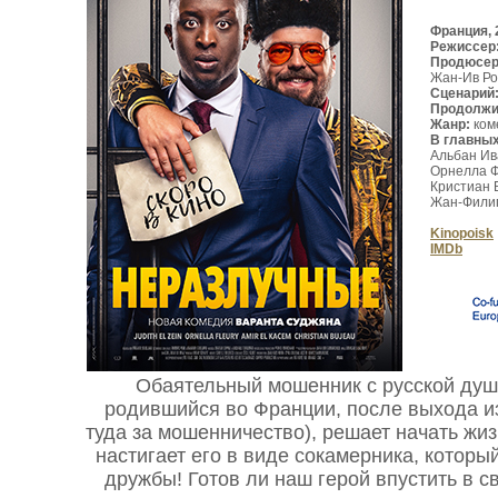
Франция, 
Режиссер
Продюсе
Жан-Ив Ро
Сценарий
Продолжи
Жанр:
ком
В главны
Альбан Ив
Орнелла Ф
Кристиан 
Жан-Филип
Kinopoisk
IMDb
Обаятельный мошенник с русской душ
родившийся во Франции, после выхода и
туда за мошенничество), решает начать жиз
настигает его в виде сокамерника, которы
дружбы! Готов ли наш герой впустить в 