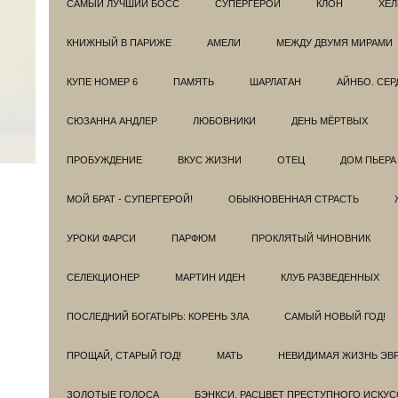
САМЫЙ ЛУЧШИЙ БОСС
СУПЕРГЕРОИ
КЛОН
ХЕЛ
КНИЖНЫЙ В ПАРИЖЕ
АМЕЛИ
МЕЖДУ ДВУМЯ МИРАМИ
КУПЕ НОМЕР 6
ПАМЯТЬ
ШАРЛАТАН
АЙНБО. СЕ
СЮЗАННА АНДЛЕР
ЛЮБОВНИКИ
ДЕНЬ МЁРТВЫХ
ПРОБУЖДЕНИЕ
ВКУС ЖИЗНИ
ОТЕЦ
ДОМ ПЬЕРА
МОЙ БРАТ - СУПЕРГЕРОЙ!
ОБЫКНОВЕННАЯ СТРАСТЬ
УРОКИ ФАРСИ
ПАРФЮМ
ПРОКЛЯТЫЙ ЧИНОВНИК
СЕЛЕКЦИОНЕР
МАРТИН ИДЕН
КЛУБ РАЗВЕДEННЫХ
ПОСЛЕДНИЙ БОГАТЫРЬ: КОРЕНЬ ЗЛА
САМЫЙ НОВЫЙ ГОД!
ПРОЩАЙ, СТАРЫЙ ГОД!
МАТЬ
НЕВИДИМАЯ ЖИЗНЬ ЭВ
ЗОЛОТЫЕ ГОЛОСА
БЭНКСИ. РАСЦВЕТ ПРЕСТУПНОГО ИСКУС