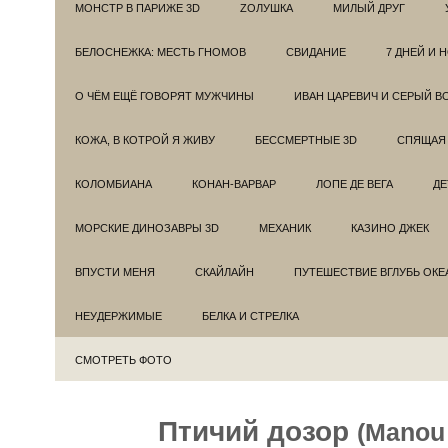
МОНСТР В ПАРИЖЕ 3D
ZОЛУШКА
МИЛЫЙ ДРУГ
БЕЛОСНЕЖКА: МЕСТЬ ГНОМОВ
СВИДАНИЕ
7 ДНЕЙ И 
О ЧЁМ ЕЩЁ ГОВОРЯТ МУЖЧИНЫ
ИВАН ЦАРЕВИЧ И СЕРЫЙ В
КОЖА, В КОТРОЙ Я ЖИВУ
БЕССМЕРТНЫЕ 3D
СПЯЩАЯ 
КОЛОМБИАНА
КОНАН-ВАРВАР
ЛОПЕ ДЕ ВЕГА
ДЕ
МОРСКИЕ ДИНОЗАВРЫ 3D
МЕХАНИК
КАЗИНО ДЖЕК
ВПУСТИ МЕНЯ
СКАЙЛАЙН
ПУТЕШЕСТВИЕ ВГЛУБЬ ОКЕ
НЕУДЕРЖИМЫЕ
БЕЛКА И СТРЕЛКА
СМОТРЕТЬ ФОТО
Птичий дозор
(Manou 