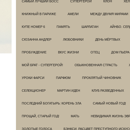
САМЫЙ ЛУЧШИЙ БОСС
СУПЕРГЕРОИ
КЛОН
ХЕЛ
КНИЖНЫЙ В ПАРИЖЕ
АМЕЛИ
МЕЖДУ ДВУМЯ МИРАМИ
КУПЕ НОМЕР 6
ПАМЯТЬ
ШАРЛАТАН
АЙНБО. СЕ
СЮЗАННА АНДЛЕР
ЛЮБОВНИКИ
ДЕНЬ МЁРТВЫХ
ПРОБУЖДЕНИЕ
ВКУС ЖИЗНИ
ОТЕЦ
ДОМ ПЬЕРА
МОЙ БРАТ - СУПЕРГЕРОЙ!
ОБЫКНОВЕННАЯ СТРАСТЬ
УРОКИ ФАРСИ
ПАРФЮМ
ПРОКЛЯТЫЙ ЧИНОВНИК
СЕЛЕКЦИОНЕР
МАРТИН ИДЕН
КЛУБ РАЗВЕДEННЫХ
ПОСЛЕДНИЙ БОГАТЫРЬ: КОРЕНЬ ЗЛА
САМЫЙ НОВЫЙ ГОД!
ПРОЩАЙ, СТАРЫЙ ГОД!
МАТЬ
НЕВИДИМАЯ ЖИЗНЬ ЭВ
ЗОЛОТЫЕ ГОЛОСА
БЭНКСИ. РАСЦВЕТ ПРЕСТУПНОГО ИСКУС