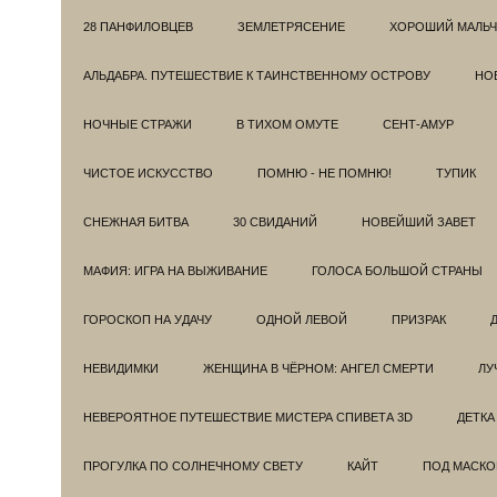
28 ПАНФИЛОВЦЕВ
ЗЕМЛЕТРЯСЕНИЕ
ХОРОШИЙ МАЛЬЧ
АЛЬДАБРА. ПУТЕШЕСТВИЕ К ТАИНСТВЕННОМУ ОСТРОВУ
НОВ
НОЧНЫЕ СТРАЖИ
В ТИХОМ ОМУТЕ
СЕНТ-АМУР
ЧИСТОЕ ИСКУССТВО
ПОМНЮ - НЕ ПОМНЮ!
ТУПИК
СНЕЖНАЯ БИТВА
30 СВИДАНИЙ
НОВЕЙШИЙ ЗАВЕТ
МАФИЯ: ИГРА НА ВЫЖИВАНИЕ
ГОЛОСА БОЛЬШОЙ СТРАНЫ
ГОРОСКОП НА УДАЧУ
ОДНОЙ ЛЕВОЙ
ПРИЗРАК
НЕВИДИМКИ
ЖЕНЩИНА В ЧЁРНОМ: АНГЕЛ СМЕРТИ
ЛУ
НЕВЕРОЯТНОЕ ПУТЕШЕСТВИЕ МИСТЕРА СПИВЕТА 3D
ДЕТКА
ПРОГУЛКА ПО СОЛНЕЧНОМУ СВЕТУ
КАЙТ
ПОД МАСКО