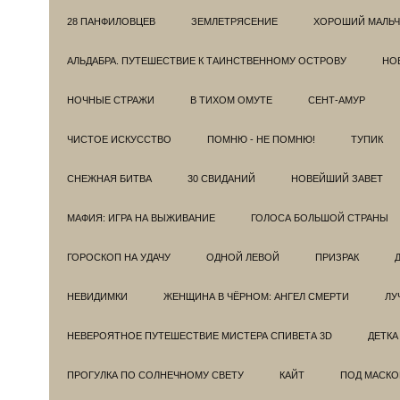
28 ПАНФИЛОВЦЕВ
ЗЕМЛЕТРЯСЕНИЕ
ХОРОШИЙ МАЛЬЧ
АЛЬДАБРА. ПУТЕШЕСТВИЕ К ТАИНСТВЕННОМУ ОСТРОВУ
НОВ
НОЧНЫЕ СТРАЖИ
В ТИХОМ ОМУТЕ
СЕНТ-АМУР
ЧИСТОЕ ИСКУССТВО
ПОМНЮ - НЕ ПОМНЮ!
ТУПИК
СНЕЖНАЯ БИТВА
30 СВИДАНИЙ
НОВЕЙШИЙ ЗАВЕТ
МАФИЯ: ИГРА НА ВЫЖИВАНИЕ
ГОЛОСА БОЛЬШОЙ СТРАНЫ
ГОРОСКОП НА УДАЧУ
ОДНОЙ ЛЕВОЙ
ПРИЗРАК
НЕВИДИМКИ
ЖЕНЩИНА В ЧЁРНОМ: АНГЕЛ СМЕРТИ
ЛУ
НЕВЕРОЯТНОЕ ПУТЕШЕСТВИЕ МИСТЕРА СПИВЕТА 3D
ДЕТКА
ПРОГУЛКА ПО СОЛНЕЧНОМУ СВЕТУ
КАЙТ
ПОД МАСКО