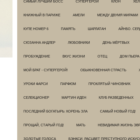
САМЫЙ ЛУЧШИЙ БОСС
СУПЕРГЕРОИ
КЛОН
ХЕЛ
КНИЖНЫЙ В ПАРИЖЕ
АМЕЛИ
МЕЖДУ ДВУМЯ МИРАМИ
КУПЕ НОМЕР 6
ПАМЯТЬ
ШАРЛАТАН
АЙНБО. СЕ
СЮЗАННА АНДЛЕР
ЛЮБОВНИКИ
ДЕНЬ МЁРТВЫХ
ПРОБУЖДЕНИЕ
ВКУС ЖИЗНИ
ОТЕЦ
ДОМ ПЬЕРА
МОЙ БРАТ - СУПЕРГЕРОЙ!
ОБЫКНОВЕННАЯ СТРАСТЬ
УРОКИ ФАРСИ
ПАРФЮМ
ПРОКЛЯТЫЙ ЧИНОВНИК
СЕЛЕКЦИОНЕР
МАРТИН ИДЕН
КЛУБ РАЗВЕДEННЫХ
ПОСЛЕДНИЙ БОГАТЫРЬ: КОРЕНЬ ЗЛА
САМЫЙ НОВЫЙ ГОД!
ПРОЩАЙ, СТАРЫЙ ГОД!
МАТЬ
НЕВИДИМАЯ ЖИЗНЬ ЭВ
ЗОЛОТЫЕ ГОЛОСА
БЭНКСИ. РАСЦВЕТ ПРЕСТУПНОГО ИСКУС