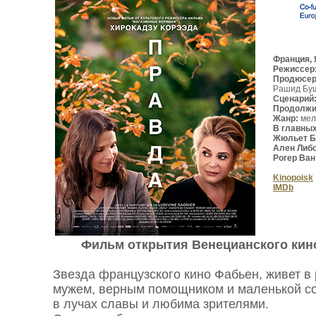
Франция, 
Режиссер
Продюсе
Рашид Бу
Сценарий
Продолжи
Жанр:
мел
В главных
Жюльет Б
Ален Либо
Рогер Ван
Kinopoisk
IMDb
Фильм открытия Венецианского кин
Звезда французского кино Фабьен, живет в
мужем, верным помощником и маленькой соб
в лучах славы и любима зрителями.