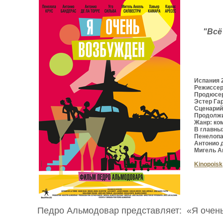
"Всё
Испания 
Режиссер
Продюсер
Эстер Га
Сценарий
Продолжи
Жанр: ко
В главны
Пенелопа 
Антонио д
Мигель А
Kinopoisk
Педро Альмодовар представляет: «Я очен