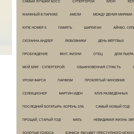
САМЫЙ ЛУЧШИЙ БОСС
СУПЕРГЕРОИ
КЛОН
ХЕЛ
КНИЖНЫЙ В ПАРИЖЕ
АМЕЛИ
МЕЖДУ ДВУМЯ МИРАМИ
КУПЕ НОМЕР 6
ПАМЯТЬ
ШАРЛАТАН
АЙНБО. СЕ
СЮЗАННА АНДЛЕР
ЛЮБОВНИКИ
ДЕНЬ МЁРТВЫХ
ПРОБУЖДЕНИЕ
ВКУС ЖИЗНИ
ОТЕЦ
ДОМ ПЬЕРА
МОЙ БРАТ - СУПЕРГЕРОЙ!
ОБЫКНОВЕННАЯ СТРАСТЬ
УРОКИ ФАРСИ
ПАРФЮМ
ПРОКЛЯТЫЙ ЧИНОВНИК
СЕЛЕКЦИОНЕР
МАРТИН ИДЕН
КЛУБ РАЗВЕДEННЫХ
ПОСЛЕДНИЙ БОГАТЫРЬ: КОРЕНЬ ЗЛА
САМЫЙ НОВЫЙ ГОД!
ПРОЩАЙ, СТАРЫЙ ГОД!
МАТЬ
НЕВИДИМАЯ ЖИЗНЬ ЭВ
ЗОЛОТЫЕ ГОЛОСА
БЭНКСИ. РАСЦВЕТ ПРЕСТУПНОГО ИСКУС