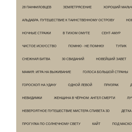
28 ПАНФИЛОВЦЕВ
ЗЕМЛЕТРЯСЕНИЕ
ХОРОШИЙ МАЛЬЧ
АЛЬДАБРА. ПУТЕШЕСТВИЕ К ТАИНСТВЕННОМУ ОСТРОВУ
НОВ
НОЧНЫЕ СТРАЖИ
В ТИХОМ ОМУТЕ
СЕНТ-АМУР
ЧИСТОЕ ИСКУССТВО
ПОМНЮ - НЕ ПОМНЮ!
ТУПИК
СНЕЖНАЯ БИТВА
30 СВИДАНИЙ
НОВЕЙШИЙ ЗАВЕТ
МАФИЯ: ИГРА НА ВЫЖИВАНИЕ
ГОЛОСА БОЛЬШОЙ СТРАНЫ
ГОРОСКОП НА УДАЧУ
ОДНОЙ ЛЕВОЙ
ПРИЗРАК
НЕВИДИМКИ
ЖЕНЩИНА В ЧЁРНОМ: АНГЕЛ СМЕРТИ
ЛУ
НЕВЕРОЯТНОЕ ПУТЕШЕСТВИЕ МИСТЕРА СПИВЕТА 3D
ДЕТКА
ПРОГУЛКА ПО СОЛНЕЧНОМУ СВЕТУ
КАЙТ
ПОД МАСКО