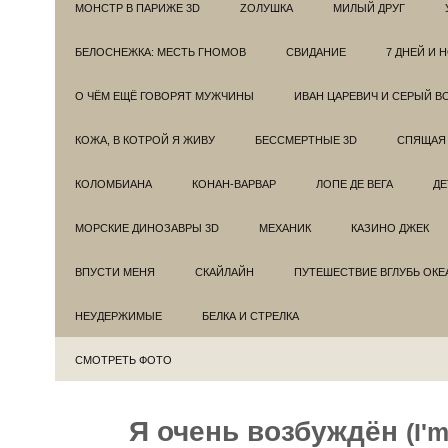
МОНСТР В ПАРИЖЕ 3D
ZОЛУШКА
МИЛЫЙ ДРУГ
БЕЛОСНЕЖКА: МЕСТЬ ГНОМОВ
СВИДАНИЕ
7 ДНЕЙ И 
О ЧЁМ ЕЩЁ ГОВОРЯТ МУЖЧИНЫ
ИВАН ЦАРЕВИЧ И СЕРЫЙ В
КОЖА, В КОТРОЙ Я ЖИВУ
БЕССМЕРТНЫЕ 3D
СПЯЩАЯ 
КОЛОМБИАНА
КОНАН-ВАРВАР
ЛОПЕ ДЕ ВЕГА
ДЕ
МОРСКИЕ ДИНОЗАВРЫ 3D
МЕХАНИК
КАЗИНО ДЖЕК
ВПУСТИ МЕНЯ
СКАЙЛАЙН
ПУТЕШЕСТВИЕ ВГЛУБЬ ОКЕ
НЕУДЕРЖИМЫЕ
БЕЛКА И СТРЕЛКА
СМОТРЕТЬ ФОТО
Я очень возбуждён
(I'