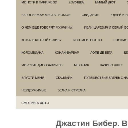
МОНСТР В ПАРИЖЕ 3D
ZОЛУШКА
МИЛЫЙ ДРУГ
БЕЛОСНЕЖКА: МЕСТЬ ГНОМОВ
СВИДАНИЕ
7 ДНЕЙ И 
О ЧЁМ ЕЩЁ ГОВОРЯТ МУЖЧИНЫ
ИВАН ЦАРЕВИЧ И СЕРЫЙ В
КОЖА, В КОТРОЙ Я ЖИВУ
БЕССМЕРТНЫЕ 3D
СПЯЩАЯ 
КОЛОМБИАНА
КОНАН-ВАРВАР
ЛОПЕ ДЕ ВЕГА
ДЕ
МОРСКИЕ ДИНОЗАВРЫ 3D
МЕХАНИК
КАЗИНО ДЖЕК
ВПУСТИ МЕНЯ
СКАЙЛАЙН
ПУТЕШЕСТВИЕ ВГЛУБЬ ОКЕ
НЕУДЕРЖИМЫЕ
БЕЛКА И СТРЕЛКА
СМОТРЕТЬ ФОТО
Джастин Бибер. B