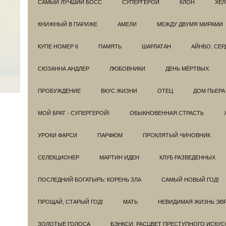
САМЫЙ ЛУЧШИЙ БОСС
СУПЕРГЕРОИ
КЛОН
ХЕЛ
КНИЖНЫЙ В ПАРИЖЕ
АМЕЛИ
МЕЖДУ ДВУМЯ МИРАМИ
КУПЕ НОМЕР 6
ПАМЯТЬ
ШАРЛАТАН
АЙНБО. СЕ
СЮЗАННА АНДЛЕР
ЛЮБОВНИКИ
ДЕНЬ МЁРТВЫХ
ПРОБУЖДЕНИЕ
ВКУС ЖИЗНИ
ОТЕЦ
ДОМ ПЬЕРА
МОЙ БРАТ - СУПЕРГЕРОЙ!
ОБЫКНОВЕННАЯ СТРАСТЬ
УРОКИ ФАРСИ
ПАРФЮМ
ПРОКЛЯТЫЙ ЧИНОВНИК
СЕЛЕКЦИОНЕР
МАРТИН ИДЕН
КЛУБ РАЗВЕДEННЫХ
ПОСЛЕДНИЙ БОГАТЫРЬ: КОРЕНЬ ЗЛА
САМЫЙ НОВЫЙ ГОД!
ПРОЩАЙ, СТАРЫЙ ГОД!
МАТЬ
НЕВИДИМАЯ ЖИЗНЬ ЭВ
ЗОЛОТЫЕ ГОЛОСА
БЭНКСИ. РАСЦВЕТ ПРЕСТУПНОГО ИСКУС