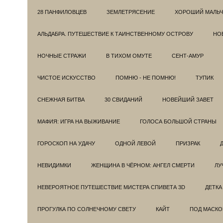
28 ПАНФИЛОВЦЕВ
ЗЕМЛЕТРЯСЕНИЕ
ХОРОШИЙ МАЛЬЧ
АЛЬДАБРА. ПУТЕШЕСТВИЕ К ТАИНСТВЕННОМУ ОСТРОВУ
НОВ
НОЧНЫЕ СТРАЖИ
В ТИХОМ ОМУТЕ
СЕНТ-АМУР
ЧИСТОЕ ИСКУССТВО
ПОМНЮ - НЕ ПОМНЮ!
ТУПИК
СНЕЖНАЯ БИТВА
30 СВИДАНИЙ
НОВЕЙШИЙ ЗАВЕТ
МАФИЯ: ИГРА НА ВЫЖИВАНИЕ
ГОЛОСА БОЛЬШОЙ СТРАНЫ
ГОРОСКОП НА УДАЧУ
ОДНОЙ ЛЕВОЙ
ПРИЗРАК
НЕВИДИМКИ
ЖЕНЩИНА В ЧЁРНОМ: АНГЕЛ СМЕРТИ
ЛУ
НЕВЕРОЯТНОЕ ПУТЕШЕСТВИЕ МИСТЕРА СПИВЕТА 3D
ДЕТКА
ПРОГУЛКА ПО СОЛНЕЧНОМУ СВЕТУ
КАЙТ
ПОД МАСКО