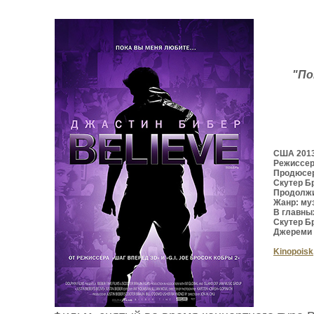
"По
США 201
Режиссер
Продюсер
Скутер Б
Продолжи
Жанр: му
В главны
Скутер Б
Джереми 
Kinopoisk