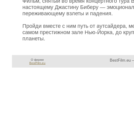
Фильм, снятый во время концертного тура B
настоящему Джастину Биберу — эмоциональ
переживающему взлеты и падения.
Пройди вместе с ним путь от аутсайдера, м
самом престижном зале Нью-Йорка, до кру
планеты.
О фирме
BestFilm.eu 
BestFilm.eu