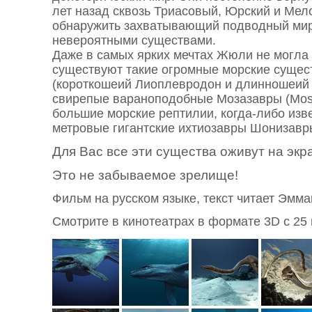
лет назад сквозь Триасовый, Юрский и Мел
обнаружить захватывающий подводный ми
невероятными существами.
Даже в самых ярких мечтах Жюли не могла 
существуют такие огромные морские сущес
(короткошеий Лиоплевродон и длинношеий 
свирепые вараноподобные Мозазавры (Mos
большие морские рептилии, когда-либо изв
метровые гигантские ихтиозавры Шонизавры
Для Вас все эти существа оживут на экр
Это не забываемое зрелище!
Фильм на русском языке, текст читает Эмма
Смотрите в кинотеатрах в формате 3D с 25 