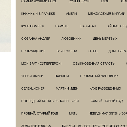
САМЫЙ ЛУЧШИЙ БОСС
СУПЕРГЕРОИ
КЛОН
ХЕЛ
КНИЖНЫЙ В ПАРИЖЕ
АМЕЛИ
МЕЖДУ ДВУМЯ МИРАМИ
КУПЕ НОМЕР 6
ПАМЯТЬ
ШАРЛАТАН
АЙНБО. СЕ
СЮЗАННА АНДЛЕР
ЛЮБОВНИКИ
ДЕНЬ МЁРТВЫХ
ПРОБУЖДЕНИЕ
ВКУС ЖИЗНИ
ОТЕЦ
ДОМ ПЬЕРА
МОЙ БРАТ - СУПЕРГЕРОЙ!
ОБЫКНОВЕННАЯ СТРАСТЬ
УРОКИ ФАРСИ
ПАРФЮМ
ПРОКЛЯТЫЙ ЧИНОВНИК
СЕЛЕКЦИОНЕР
МАРТИН ИДЕН
КЛУБ РАЗВЕДEННЫХ
ПОСЛЕДНИЙ БОГАТЫРЬ: КОРЕНЬ ЗЛА
САМЫЙ НОВЫЙ ГОД!
ПРОЩАЙ, СТАРЫЙ ГОД!
МАТЬ
НЕВИДИМАЯ ЖИЗНЬ ЭВ
ЗОЛОТЫЕ ГОЛОСА
БЭНКСИ. РАСЦВЕТ ПРЕСТУПНОГО ИСКУС