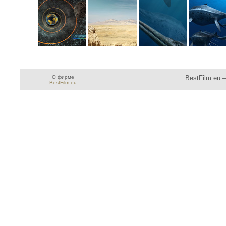
О фирме
BestFilm.eu 
BestFilm.eu