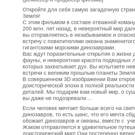
Откройте для себя самую загадочную стра
Земля!
С этим фильмом в составе отважной коман
200 млн. лет назад, в невероятный мир да
вы отправляетесь в незабываемое и опасно
встречу с повелителями океана знаменитог
гигантскими морскими динозаврами.
Вас ждут поразительные открытия о жизни 
фауны, и невероятная красота подводных 
которых захватывает дух. Вы испытаете не
встречи с великим прошлым планеты Земля
В совершенном 3D изображении Вам откроет
доисторической эпохи в полной реальности
деталей. Мы подарим вам новый мир, о сущ
вы даже не подозревали…
Если человек мечтает больше всего на све
динозавров, то есть шанс, что его мечта сб
обожает динозавров и океаны, вместе с уч
Жаком отправляется в удивительное путеш
доисторический мир! Они постепенно верну