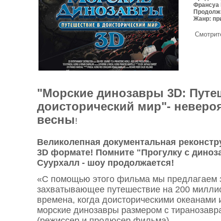
Франсуа
Продолжи
Жанр: пр
Смотрите
"Морские динозавры 3D: Путе
доисторический мир"- неверо
весны
!
Великолепная документальная реконстр
3D формате! Помните "Прогулку с диноз
Суурхалл - шоу продолжается!
«С помощью этого фильма мы предлагаем 
захватывающее путешествие на 200 миллио
времена, когда доисторическими океанами
морские динозавры размером с тиранозавр
(режиссер и продюсер фильма)