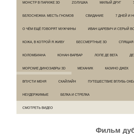
МОНСТР В ПАРИЖЕ 3D
ZОЛУШКА
МИЛЫЙ ДРУГ
БЕЛОСНЕЖКА: МЕСТЬ ГНОМОВ
СВИДАНИЕ
7 ДНЕЙ И 
О ЧЁМ ЕЩЁ ГОВОРЯТ МУЖЧИНЫ
ИВАН ЦАРЕВИЧ И СЕРЫЙ В
КОЖА, В КОТРОЙ Я ЖИВУ
БЕССМЕРТНЫЕ 3D
СПЯЩАЯ 
КОЛОМБИАНА
КОНАН-ВАРВАР
ЛОПЕ ДЕ ВЕГА
ДЕ
МОРСКИЕ ДИНОЗАВРЫ 3D
МЕХАНИК
КАЗИНО ДЖЕК
ВПУСТИ МЕНЯ
СКАЙЛАЙН
ПУТЕШЕСТВИЕ ВГЛУБЬ ОКЕ
НЕУДЕРЖИМЫЕ
БЕЛКА И СТРЕЛКА
СМОТРЕТЬ ВИДЕО
Фильм дублиро