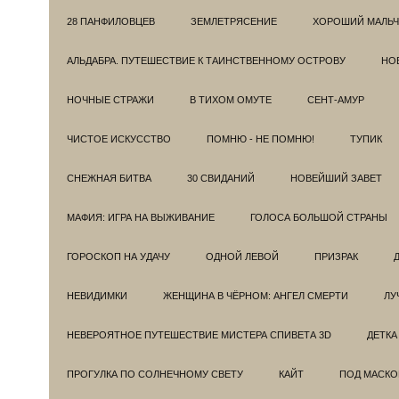
28 ПАНФИЛОВЦЕВ
ЗЕМЛЕТРЯСЕНИЕ
ХОРОШИЙ МАЛЬЧ
АЛЬДАБРА. ПУТЕШЕСТВИЕ К ТАИНСТВЕННОМУ ОСТРОВУ
НОВ
НОЧНЫЕ СТРАЖИ
В ТИХОМ ОМУТЕ
СЕНТ-АМУР
ЧИСТОЕ ИСКУССТВО
ПОМНЮ - НЕ ПОМНЮ!
ТУПИК
СНЕЖНАЯ БИТВА
30 СВИДАНИЙ
НОВЕЙШИЙ ЗАВЕТ
МАФИЯ: ИГРА НА ВЫЖИВАНИЕ
ГОЛОСА БОЛЬШОЙ СТРАНЫ
ГОРОСКОП НА УДАЧУ
ОДНОЙ ЛЕВОЙ
ПРИЗРАК
НЕВИДИМКИ
ЖЕНЩИНА В ЧЁРНОМ: АНГЕЛ СМЕРТИ
ЛУ
НЕВЕРОЯТНОЕ ПУТЕШЕСТВИЕ МИСТЕРА СПИВЕТА 3D
ДЕТКА
ПРОГУЛКА ПО СОЛНЕЧНОМУ СВЕТУ
КАЙТ
ПОД МАСКО