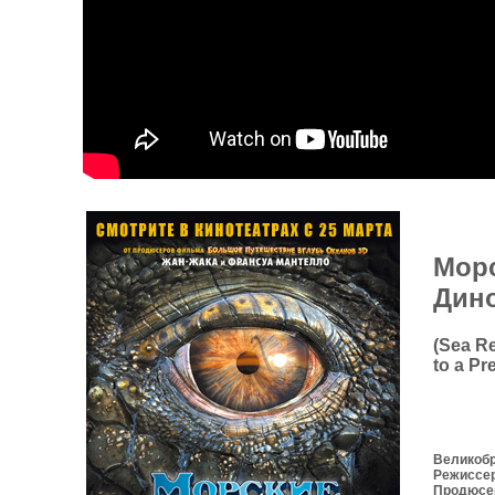
Мор
Дино
(Sea R
to a Pr
Великобр
Режиссер
Продюсер