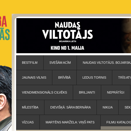
BESTFILM
SVEŠĀM ACĪM
NAUDAS VILTOTĀJS. BOJARSKA
JAUNAIS VILNIS
BRĪVĪBĀ
LEDUS TORNIS
TRĪS AT
VIENDIMENSIONĀLS CILVĒKS
BRILJANTI
NEPRĀTĪGI
MĪLESTĪBA
DIEVIŠĶĀ: SĀRA BERNĀRA
NIKIJA
SEK
VĪZIJAS
MARTĒNS MARŽELA: VIŅŠ PATS
FILMU KATALO