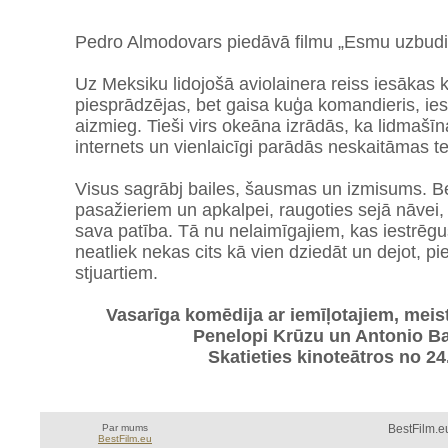
Pedro Almodovars piedāvā filmu „Esmu uzbudi
Uz Meksiku lidojošā aviolainera reiss iesākas k
piesprādzējas, bet gaisa kuģa komandieris, iesl
aizmieg. Tieši virs okeāna izrādās, ka lidmašīn
internets un vienlaicīgi parādās neskaitāmas t
Visus sagrābj bailes, šausmas un izmisums. B
pasažieriem un apkalpei, raugoties sejā nāvei,
sava patība. Tā nu nelaimīgajiem, kas iestrēguš
neatliek nekas cits kā vien dziedāt un dejot, pi
stjuartiem.
Vasarīga komēdija ar iemīļotajiem, meis
Penelopi Krūzu un Antonio B
Skatieties kinoteātros no 24
Par mums
BestFilm.eu
BestFilm.eu