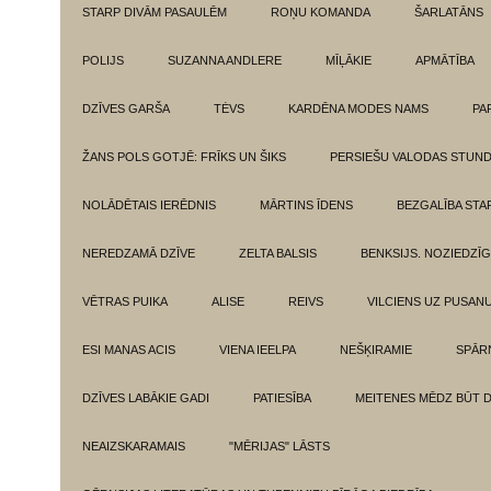
STARP DIVĀM PASAULĒM
ROŅU KOMANDA
ŠARLATĀNS
POLIJS
SUZANNA ANDLERE
MĪĻĀKIE
APMĀTĪBA
DZĪVES GARŠA
TĖVS
KARDĒNA MODES NAMS
PA
ŽANS POLS GOTJĒ: FRĪKS UN ŠIKS
PERSIEŠU VALODAS STUN
NOLĀDĒTAIS IERĒDNIS
MĀRTINS ĪDENS
BEZGALĪBA ST
NEREDZAMĀ DZĪVE
ZELTA BALSIS
BENKSIJS. NOZIEDZĪ
VĒTRAS PUIKA
ALISE
REIVS
VILCIENS UZ PUSANU
ESI MANAS ACIS
VIENA IEELPA
NEŠĶIRAMIE
SPĀR
DZĪVES LABĀKIE GADI
PATIESĪBA
MEITENES MĒDZ BŪT 
NEAIZSKARAMAIS
"MĒRIJAS" LĀSTS