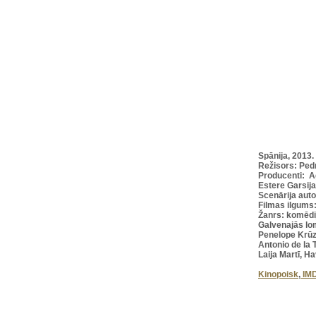
Spānija, 2013.
Režisors: Pe
Producenti:
A
Estere Garsija
Scenārija aut
Filmas ilgums
Žanrs: komēdi
Galvenajās lo
Penelope Krūza
Antonio de la 
Laija Martī, 
Kinopoisk
,
IM