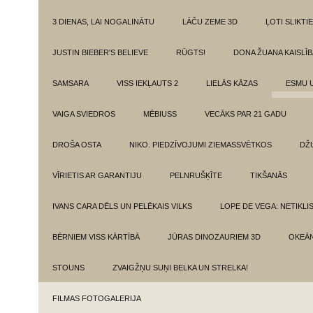
3 DIENAS, LAI NOGALINĀTU
LĀČU ZEME 3D
ĻOTI SLIKTIE
JUSTIN BIEBER'S BELIEVE
RŪGTS!
DONA ŽUANA KAISLĪ
SAMSARA
VISS IEKĻAUTS 2
LIELĀS KĀZAS
ESMU 
VAIGA SVIEDROS
MĒBIUSS
VECĀKS PAR 21 GADU
DROŠA OSTA
NIKO. PIEDZĪVOJUMI ZIEMASSVĒTKOS
DŽ
VĪRIETIS AR GARANTIJU
PELNRUŠĶĪTE
TIKŠANĀS
IVANS CARA DĒLS UN PELĒKAIS VILKS
LOPE DE VEGA: NETIKLI
BĒRNIEM VISS KĀRTĪBĀ
JŪRAS DINOZAURIEM 3D
OKEĀN
STOUNS
ZVAIGŽŅU SUŅI BELKA UN STRELKA!
FILMAS FOTOGALERIJA