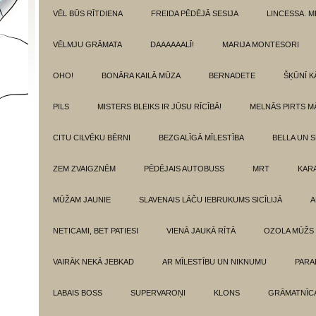
VĒL BŪS RĪTDIENA
FREIDA PĒDĒJĀ SESIJA
LINCESSA. 
VĒLMJU GRĀMATA
DAAAAAALĪ!
MARIJA MONTESORI
OHO!
BONĀRA KAILĀ MŪZA
BERNADETE
ŠĶŪNĪ K
PILS
MISTERS BLEIKS IR JŪSU RĪCĪBĀ!
MELNĀS PIRTS M
CITU CILVĒKU BĒRNI
BEZGALĪGĀ MĪLESTĪBA
BELLA UN 
ZEM ZVAIGZNĒM
PĒDĒJAIS AUTOBUSS
MRT
KAR
MŪŽAM JAUNIE
SLAVENAIS LĀČU IEBRUKUMS SICĪLIJĀ
A
NETICAMI, BET PATIESI
VIENĀ JAUKĀ RĪTĀ
OZOLA MŪŽS
VAIRĀK NEKĀ JEBKAD
AR MĪLESTĪBU UN NIKNUMU
PARA
LABAIS BOSS
SUPERVAROŅI
KLONS
GRĀMATNĪCA