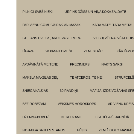
PILNĪGI SVEŠINIEKI
URFINS DŽĪSS UN VIŅA KOKA ZALDĀTI!
PAR VIENU ČOMU VAIRĀK VAI MAZĀK
KĀDA MĀTE, TĀDA MEITA!
STEFANS CVEIGS, ARDIEVAS EIROPAI
VIESUĻVĒTRA: VĒJA ODI
LĪGAVA
28 PANFILOVIEŠI
ZEMESTRĪCE
KĀRTĪGS P
APDĀVINĀTĀ MEITENE
PRECINIEKS
NAKTS SARGI
MĀKSLA MĀKSLAS DĒĻ
TE ATCEROS, TE NE!
STRUPCEĻŠ
SNIEGA KAUJAS
30 RANDIŅI
MAFIJA. IZDZĪVOŠANAS SP
BEZ ROBEŽĀM
VEIKSMES HOROSKOPS
AR VIENU KREI
DŽEMMA BOVERĪ
NEREDZAMIE
IESTRĒGUŠI JAUNĪBĀ
PASTAIGA SAULES STAROS
PŪĶIS
ZEM ŽIGOLO MASKAS