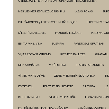
GĒRNSIJAS LITERATŪRAS UN TUPEŅMIZU PĪRĀGA BIEDRĪBA
MĒS VIENMĒR ESAM DZĪVOJUŠI PILĪ
LABĀS ROKĀS
SUPE
PŪĶĪŠA KOKOSIŅA PIEDZĪVOJUMI DŽUNGĻOS
KĀPĒC MĒS ESA
MĪLESTĪBAS VECUMS
PAZUDUŠI LEDĀJOS
PELDI VAI GR
ES, TU, VIŅŠ, VIŅA
SUSPIRIA
PĀREJOŠAS GRŪTĪBAS
VIŅAS ROMĀNA VARONIS
RĪTS PĒC BALLĪTES
GRĀMATU 
REINKARNĀCIJA
VINČESTERA
STATUSS ATJAUNOTS
VĪRIEŠI VIŅAS DZĪVĒ
ZEME: VIENA BRĪNIŠĶĪGA DIENA
TI
ES TIEVĒJU
FANTASTISKĀ SIEVIETE
ARITMIJA
UZ
BĒRNI UZ NOMU
VISA DZĪVE PRIEKŠĀ
LOGANAM VEICAS
PAR MĪLESTĪBU. TIKAI PIEAUGUŠAJIEM
ZEMŪDENS LAIKMETS