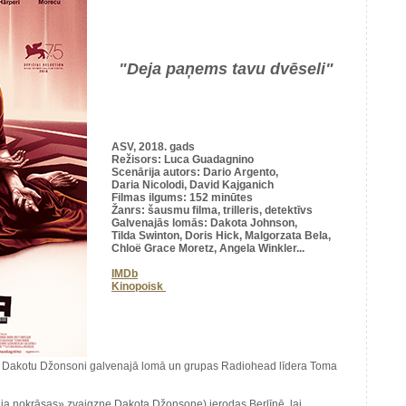
"Deja paņems tavu dvēseli"
ASV, 2018. gads
Režisors: Luca Guadagnino
Scenārija autors: Dario Argento,
Daria Nicolodi, David Kajganich
Filmas ilgums: 152 minūtes
Žanrs: šausmu filma, trilleris, detektīvs
Galvenajās lomās: Dakota Johnson,
Tilda Swinton, Doris Hick, Malgorzata Bela,
Chloë Grace Moretz, Angela Winkler...
IMDb
Kinopoisk
r Dakotu Džonsoni galvenajā lomā un grupas Radiohead līdera Toma
reja nokrāsas» zvaigzne Dakota Džonsone) ierodas Berlīnē, lai