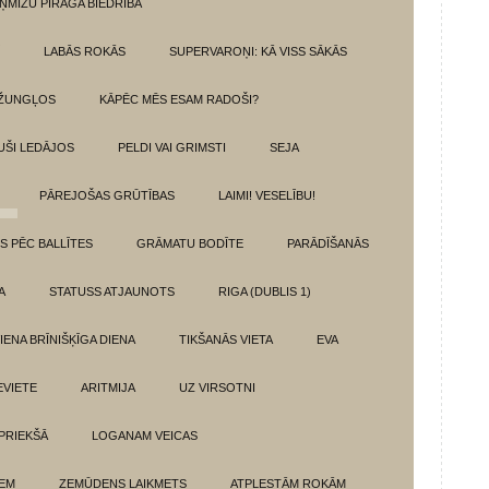
ŅMIZU PĪRĀGA BIEDRĪBA
LABĀS ROKĀS
SUPERVAROŅI: KĀ VISS SĀKĀS
DŽUNGĻOS
KĀPĒC MĒS ESAM RADOŠI?
UŠI LEDĀJOS
PELDI VAI GRIMSTI
SEJA
PĀREJOŠAS GRŪTĪBAS
LAIMI! VESELĪBU!
TS PĒC BALLĪTES
GRĀMATU BODĪTE
PARĀDĪŠANĀS
A
STATUSS ATJAUNOTS
RIGA (DUBLIS 1)
IENA BRĪNIŠĶĪGA DIENA
TIKŠANĀS VIETA
EVA
EVIETE
ARITMIJA
UZ VIRSOTNI
 PRIEKŠĀ
LOGANAM VEICAS
IEM
ZEMŪDENS LAIKMETS
ATPLESTĀM ROKĀM