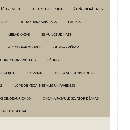
LĀČU ZEME 3D
ĻOTI SLIKTIE PUIŠI
ĀTRĀK NEKĀ TRUŠI
GTS!
DONA ŽUANA KAISLĪBAS
LAVLEISA
LIELĀS KĀZAS
ESMU UZBUDINĀTS
VECĀKS PAR 21 GADU
OLIMPA KRIŠANA
VOJUMI ZIEMASSVĒTKOS
DŽUNGĻI
NRUŠĶĪTE
TIKŠANĀS
PAR KO VĒL RUNĀ VĪRIEŠI
KS
LOPE DE VEGA: NETIKLIS UN PAVEDĒJS
AS DINOZAURIEM 3D
OKEĀNA PASAULE 3D. ATGRIEŠANĀS
LKA UN STRELKA!