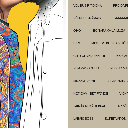
VĒL BŪS RĪTDIENA
FREIDA P
VĒLMJU GRĀMATA
DAAAAAAL
OHO!
BONĀRA KAILĀ MŪZA
PILS
MISTERS BLEIKS IR JŪS
CITU CILVĒKU BĒRNI
BEZGAL
ZEM ZVAIGZNĒM
PĒDĒJAIS 
MŪŽAM JAUNIE
SLAVENAIS L
NETICAMI, BET PATIESI
VIEN
VAIRĀK NEKĀ JEBKAD
AR MĪ
LABAIS BOSS
SUPERVAROŅI