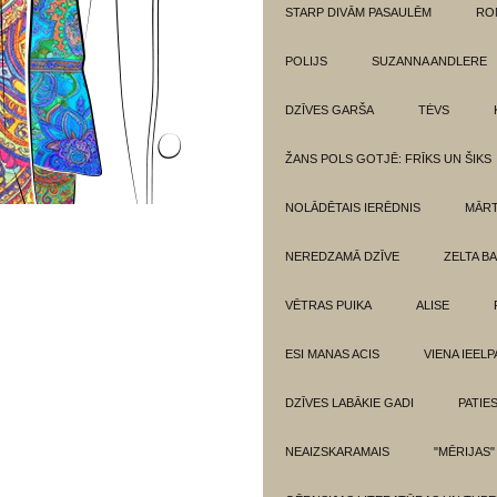
STARP DIVĀM PASAULĒM
RO
POLIJS
SUZANNA ANDLERE
DZĪVES GARŠA
TĖVS
ŽANS POLS GOTJĒ: FRĪKS UN ŠIKS
NOLĀDĒTAIS IERĒDNIS
MĀRT
NEREDZAMĀ DZĪVE
ZELTA BA
VĒTRAS PUIKA
ALISE
ESI MANAS ACIS
VIENA IEELP
DZĪVES LABĀKIE GADI
PATIE
NEAIZSKARAMAIS
"MĒRIJAS"