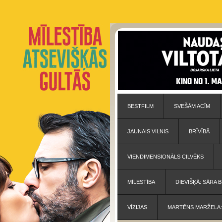
BESTFILM
SVEŠĀM ACĪM
JAUNAIS VILNIS
BRĪVĪBĀ
VIENDIMENSIONĀLS CILVĒKS
MĪLESTĪBA
DIEVIŠĶĀ: SĀRA
VĪZIJAS
MARTĒNS MARŽELA: 