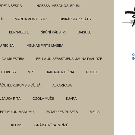
ĒDĒJĀ SESIJA
LINCESSA. MEŽA NOSLĒPUMI
Ī!
MARIJA MONTESORI
DIVKĀRŠI AIZKLĀTS
BERNADETE
ŠĶŪNĪ KĀDS IR!
BAISULE
U RĪCĪBĀ!
MELNĀS PIRTS MĀSĪBA
ĪGĀ MĪLESTĪBA
BELLA UN SEBASTJĒNS: JAUNĀ PAAUDZE
AUTOBUSS
MRT
KARAVADŽO ĒNA
RODEO
ĀČU IEBRUKUMS SICĪLIJĀ
ALKARRASA
Ā JAUKĀ RĪTĀ
OZOLA MŪŽS
KJARA
LESTĪBU UN NIKNUMU
PARADĪZES PILSĒTA
MELIS
KLONS
GRĀMATNĪCA PARĪZĒ