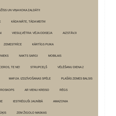
ŽĪSS UN VIŅA KOKA ZALDĀTI!
K
KĀDA MĀTE, TĀDA MEITA!
I
VIESUĻVĒTRA: VĒJA ODISEJA
AIZSTĀVJI
ZEMESTRĪCE
KĀRTĪGS PUIKA
INIEKS
NAKTS SARGI
MOBILAIS
CEROS, TE NE!
STRUPCEĻŠ
VĒLĒŠANU DIENA 2
MAFIJA. IZDZĪVOŠANAS SPĒLE
PLAŠĀS ZEMES BALSIS
OROSKOPS
AR VIENU KREISO
RĒGS
IE
IESTRĒGUŠI JAUNĪBĀ
AMAZONIA
ŪĶIS
ZEM ŽIGOLO MASKAS