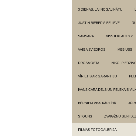
3 DIENAS, LAI NOGALINĀTU
JUSTIN BIEBER'S BELIEVE
RŪ
SAMSARA
VISS IEKĻAUTS 2
VAIGA SVIEDROS
MĒBIUSS
DROŠA OSTA
NIKO. PIEDZĪ
VĪRIETIS AR GARANTIJU
PEL
IVANS CARA DĒLS UN PELĒKAIS VIL
BĒRNIEM VISS KĀRTĪBĀ
JŪR
STOUNS
ZVAIGŽŅU SUŅI BE
FILMAS FOTOGALERIJA