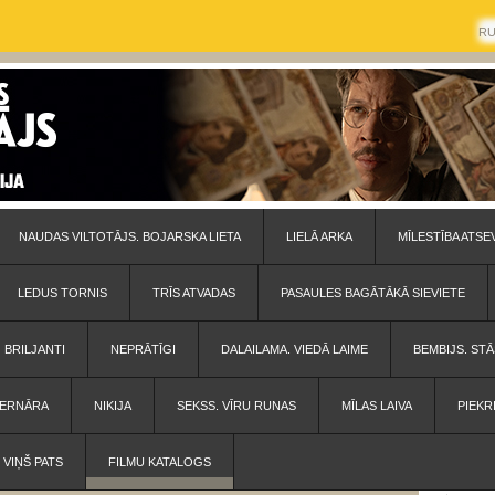
R
NAUDAS VILTOTĀJS. BOJARSKA LIETA
LIELĀ ARKA
MĪLESTĪBA ATSE
LEDUS TORNIS
TRĪS ATVADAS
PASAULES BAGĀTĀKĀ SIEVIETE
BRILJANTI
NEPRĀTĪGI
DALAILAMA. VIEDĀ LAIME
BEMBIJS. STĀ
 BERNĀRA
NIKIJA
SEKSS. VĪRU RUNAS
MĪLAS LAIVA
PIEKR
VIŅŠ PATS
FILMU KATALOGS