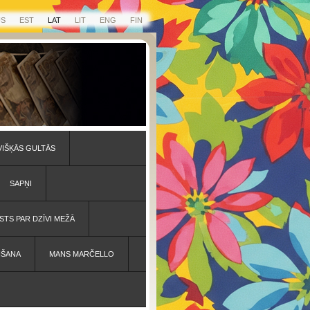
US
EST
LAT
LIT
ENG
FIN
VIŠĶĀS GULTĀS
SAPŅI
STS PAR DZĪVI MEŽĀ
IŠANA
MANS MARČELLO