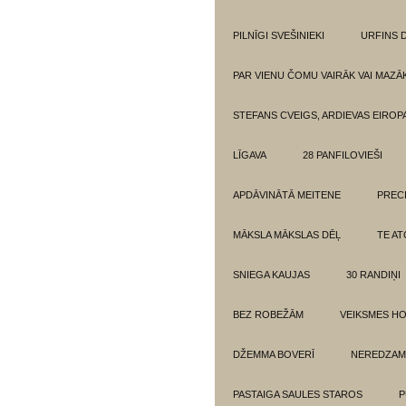
PILNĪGI SVEŠINIEKI
URFINS D
PAR VIENU ČOMU VAIRĀK VAI MAZĀ
STEFANS CVEIGS, ARDIEVAS EIROPA
LĪGAVA
28 PANFILOVIEŠI
APDĀVINĀTĀ MEITENE
PREC
MĀKSLA MĀKSLAS DĒĻ
TE AT
SNIEGA KAUJAS
30 RANDIŅI
BEZ ROBEŽĀM
VEIKSMES H
DŽEMMA BOVERĪ
NEREDZAM
PASTAIGA SAULES STAROS
P