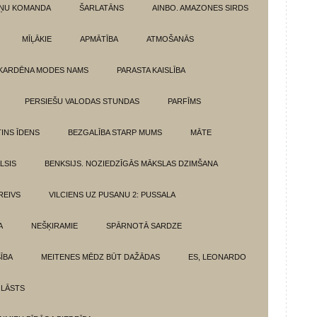
ŅU KOMANDA
ŠARLATĀNS
AINBO. AMAZONES SIRDS
MĪĻĀKIE
APMĀTĪBA
ATMOŠANĀS
KARDĒNA MODES NAMS
PARASTA KAISLĪBA
PERSIEŠU VALODAS STUNDAS
PARFĪMS
INS ĪDENS
BEZGALĪBA STARP MUMS
MĀTE
LSIS
BENKSIJS. NOZIEDZĪGĀS MĀKSLAS DZIMŠANA
REIVS
VILCIENS UZ PUSANU 2: PUSSALA
A
NEŠĶIRAMIE
SPĀRNOTĀ SARDZE
SĪBA
MEITENES MĒDZ BŪT DAŽĀDAS
ES, LEONARDO
 LĀSTS