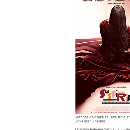
Sezonas gaidītākā šausmu filma a
Jorka skaņu celiņu!
Talantīgā balerīna Sjūzija ( «50 G