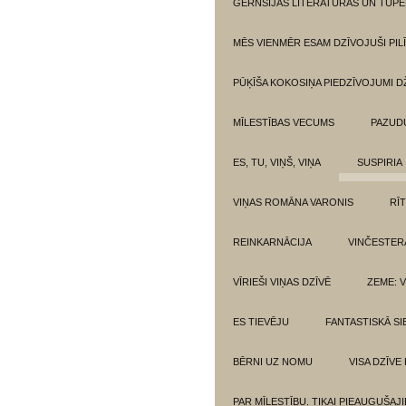
GĒRNSIJAS LITERATŪRAS UN TUPE
MĒS VIENMĒR ESAM DZĪVOJUŠI PILĪ
PŪĶĪŠA KOKOSIŅA PIEDZĪVOJUMI 
MĪLESTĪBAS VECUMS
PAZUD
ES, TU, VIŅŠ, VIŅA
SUSPIRIA
VIŅAS ROMĀNA VARONIS
RĪ
REINKARNĀCIJA
VINČESTER
VĪRIEŠI VIŅAS DZĪVĒ
ZEME: V
ES TIEVĒJU
FANTASTISKĀ SI
BĒRNI UZ NOMU
VISA DZĪVE
PAR MĪLESTĪBU. TIKAI PIEAUGUŠAJ