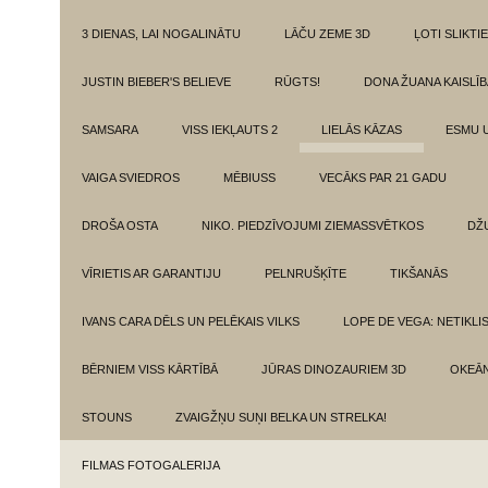
3 DIENAS, LAI NOGALINĀTU
LĀČU ZEME 3D
ĻOTI SLIKTIE
JUSTIN BIEBER'S BELIEVE
RŪGTS!
DONA ŽUANA KAISLĪ
SAMSARA
VISS IEKĻAUTS 2
LIELĀS KĀZAS
ESMU 
VAIGA SVIEDROS
MĒBIUSS
VECĀKS PAR 21 GADU
DROŠA OSTA
NIKO. PIEDZĪVOJUMI ZIEMASSVĒTKOS
DŽ
VĪRIETIS AR GARANTIJU
PELNRUŠĶĪTE
TIKŠANĀS
IVANS CARA DĒLS UN PELĒKAIS VILKS
LOPE DE VEGA: NETIKLI
BĒRNIEM VISS KĀRTĪBĀ
JŪRAS DINOZAURIEM 3D
OKEĀN
STOUNS
ZVAIGŽŅU SUŅI BELKA UN STRELKA!
FILMAS FOTOGALERIJA