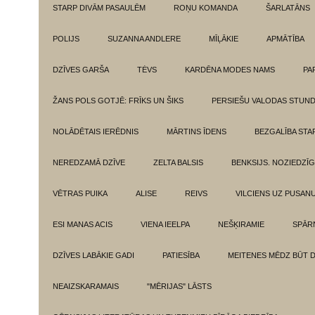
STARP DIVĀM PASAULĒM
ROŅU KOMANDA
ŠARLATĀNS
POLIJS
SUZANNA ANDLERE
MĪĻĀKIE
APMĀTĪBA
DZĪVES GARŠA
TĖVS
KARDĒNA MODES NAMS
PA
ŽANS POLS GOTJĒ: FRĪKS UN ŠIKS
PERSIEŠU VALODAS STUN
NOLĀDĒTAIS IERĒDNIS
MĀRTINS ĪDENS
BEZGALĪBA ST
NEREDZAMĀ DZĪVE
ZELTA BALSIS
BENKSIJS. NOZIEDZĪ
VĒTRAS PUIKA
ALISE
REIVS
VILCIENS UZ PUSANU
ESI MANAS ACIS
VIENA IEELPA
NEŠĶIRAMIE
SPĀR
DZĪVES LABĀKIE GADI
PATIESĪBA
MEITENES MĒDZ BŪT 
NEAIZSKARAMAIS
"MĒRIJAS" LĀSTS