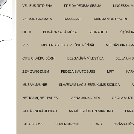
VĒL BŪS RĪTDIENA
FREIDA PĒDĒJĀ SESIJA
LINCESSA. 
VĒLMJU GRĀMATA
DAAAAAALĪ!
MARIJA MONTESORI
OHO!
BONĀRA KAILĀ MŪZA
BERNADETE
ŠĶŪNĪ K
PILS
MISTERS BLEIKS IR JŪSU RĪCĪBĀ!
MELNĀS PIRTS M
CITU CILVĒKU BĒRNI
BEZGALĪGĀ MĪLESTĪBA
BELLA UN 
ZEM ZVAIGZNĒM
PĒDĒJAIS AUTOBUSS
MRT
KAR
MŪŽAM JAUNIE
SLAVENAIS LĀČU IEBRUKUMS SICĪLIJĀ
A
NETICAMI, BET PATIESI
VIENĀ JAUKĀ RĪTĀ
OZOLA MŪŽS
VAIRĀK NEKĀ JEBKAD
AR MĪLESTĪBU UN NIKNUMU
PARA
LABAIS BOSS
SUPERVAROŅI
KLONS
GRĀMATNĪCA