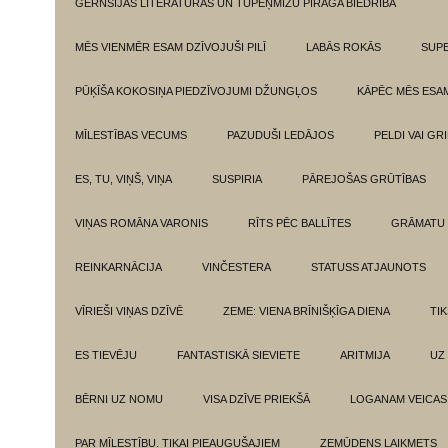
GĒRNSIJAS LITERATŪRAS UN TUPEŅMIZU PĪRĀGA BIEDRĪBA
MĒS VIENMĒR ESAM DZĪVOJUŠI PILĪ
LABĀS ROKĀS
SUPE
PŪĶĪŠA KOKOSIŅA PIEDZĪVOJUMI DŽUNGĻOS
KĀPĒC MĒS ESA
MĪLESTĪBAS VECUMS
PAZUDUŠI LEDĀJOS
PELDI VAI GR
ES, TU, VIŅŠ, VIŅA
SUSPIRIA
PĀREJOŠAS GRŪTĪBAS
VIŅAS ROMĀNA VARONIS
RĪTS PĒC BALLĪTES
GRĀMATU 
REINKARNĀCIJA
VINČESTERA
STATUSS ATJAUNOTS
VĪRIEŠI VIŅAS DZĪVĒ
ZEME: VIENA BRĪNIŠĶĪGA DIENA
TI
ES TIEVĒJU
FANTASTISKĀ SIEVIETE
ARITMIJA
UZ
BĒRNI UZ NOMU
VISA DZĪVE PRIEKŠĀ
LOGANAM VEICAS
PAR MĪLESTĪBU. TIKAI PIEAUGUŠAJIEM
ZEMŪDENS LAIKMETS