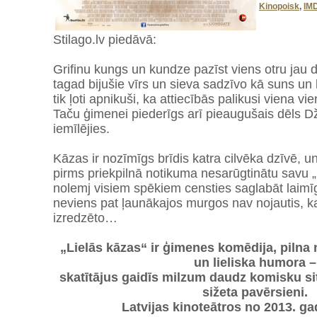
Kinopoisk
,
IM
Stilago.lv piedāvā:
Grifinu kungs un kundze pazīst viens otru jau 
tagad bijušie vīrs un sieva sadzīvo kā suns un 
tik ļoti apnikuši, ka attiecībās palikusi viena v
Taču ģimenei piederīgs arī pieaugušais dēls Dža
iemīlējies.
Kāzas ir nozīmīgs brīdis katra cilvēka dzīvē, un 
pirms priekpilnā notikuma nesarūgtinātu savu 
nolemj visiem spēkiem censties saglabāt laimī
neviens pat ļaunākajos murgos nav nojautis, kas
izredzēto…
„Lielās kāzas“ ir ģimenes komēdija, pilna
un lieliska humora –
skatītājus gaidīs milzum daudz komisku si
sižeta pavērsieni.
Latvijas kinoteātros no 2013. gad