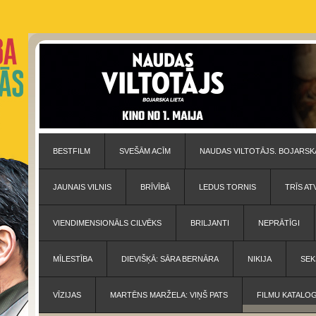
BESTFILM
SVEŠĀM ACĪM
NAUDAS VILTOTĀJS. BOJARSKA
JAUNAIS VILNIS
BRĪVĪBĀ
LEDUS TORNIS
TRĪS AT
VIENDIMENSIONĀLS CILVĒKS
BRILJANTI
NEPRĀTĪGI
MĪLESTĪBA
DIEVIŠĶĀ: SĀRA BERNĀRA
NIKIJA
SEK
VĪZIJAS
MARTĒNS MARŽELA: VIŅŠ PATS
FILMU KATALO