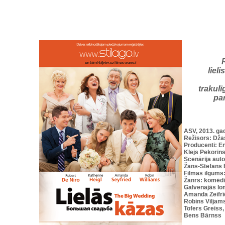
liel
trakulī
pa
ASV, 2013. ga
Režisors: Dža
Producenti: E
Klejs Pekorins
Scenārija aut
Žans-Stefans 
Filmas ilgums
Žanrs: komēdi
Galvenajās lo
Amanda Zeifrīd
Robins Viljam
Tofers Greiss,
Bens Bārnss