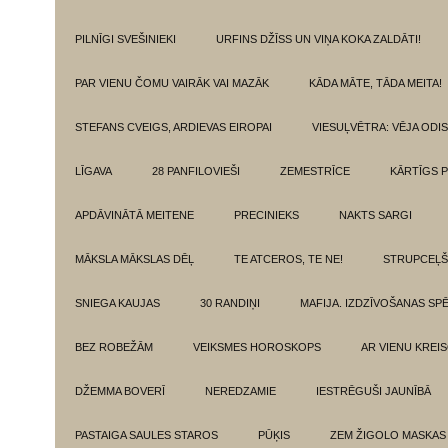
PILNĪGI SVEŠINIEKI
URFINS DŽĪSS UN VIŅA KOKA ZALDĀTI!
PAR VIENU ČOMU VAIRĀK VAI MAZĀK
KĀDA MĀTE, TĀDA MEITA!
STEFANS CVEIGS, ARDIEVAS EIROPAI
VIESUĻVĒTRA: VĒJA ODI
LĪGAVA
28 PANFILOVIEŠI
ZEMESTRĪCE
KĀRTĪGS P
APDĀVINĀTĀ MEITENE
PRECINIEKS
NAKTS SARGI
MĀKSLA MĀKSLAS DĒĻ
TE ATCEROS, TE NE!
STRUPCEĻŠ
SNIEGA KAUJAS
30 RANDIŅI
MAFIJA. IZDZĪVOŠANAS SP
BEZ ROBEŽĀM
VEIKSMES HOROSKOPS
AR VIENU KREI
DŽEMMA BOVERĪ
NEREDZAMIE
IESTRĒGUŠI JAUNĪBĀ
PASTAIGA SAULES STAROS
PŪĶIS
ZEM ŽIGOLO MASKAS