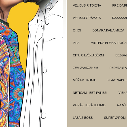
VĒL BŪS RĪTDIENA
FREIDA P
VĒLMJU GRĀMATA
DAAAAAAL
OHO!
BONĀRA KAILĀ MŪZA
PILS
MISTERS BLEIKS IR JŪS
CITU CILVĒKU BĒRNI
BEZGAL
ZEM ZVAIGZNĒM
PĒDĒJAIS 
MŪŽAM JAUNIE
SLAVENAIS L
NETICAMI, BET PATIESI
VIEN
VAIRĀK NEKĀ JEBKAD
AR MĪ
LABAIS BOSS
SUPERVAROŅI