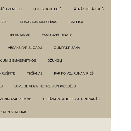
LĀČU ZEME 3D
ĻOTI SLIKTIE PUIŠI
ĀTRĀK NEKĀ TRUŠI
GTS!
DONA ŽUANA KAISLĪBAS
LAVLEISA
LIELĀS KĀZAS
ESMU UZBUDINĀTS
VECĀKS PAR 21 GADU
OLIMPA KRIŠANA
VOJUMI ZIEMASSVĒTKOS
DŽUNGĻI
NRUŠĶĪTE
TIKŠANĀS
PAR KO VĒL RUNĀ VĪRIEŠI
KS
LOPE DE VEGA: NETIKLIS UN PAVEDĒJS
AS DINOZAURIEM 3D
OKEĀNA PASAULE 3D. ATGRIEŠANĀS
LKA UN STRELKA!