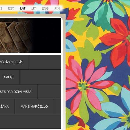
US
EST
LAT
LIT
ENG
FIN
VIŠĶĀS GULTĀS
SAPŅI
STS PAR DZĪVI MEŽĀ
IŠANA
MANS MARČELLO