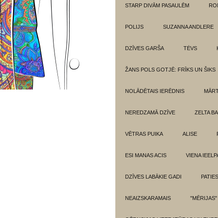
STARP DIVĀM PASAULĒM
RO
POLIJS
SUZANNA ANDLERE
DZĪVES GARŠA
TĖVS
ŽANS POLS GOTJĒ: FRĪKS UN ŠIKS
NOLĀDĒTAIS IERĒDNIS
MĀRT
NEREDZAMĀ DZĪVE
ZELTA BA
VĒTRAS PUIKA
ALISE
ESI MANAS ACIS
VIENA IEELP
DZĪVES LABĀKIE GADI
PATIE
NEAIZSKARAMAIS
"MĒRIJAS"