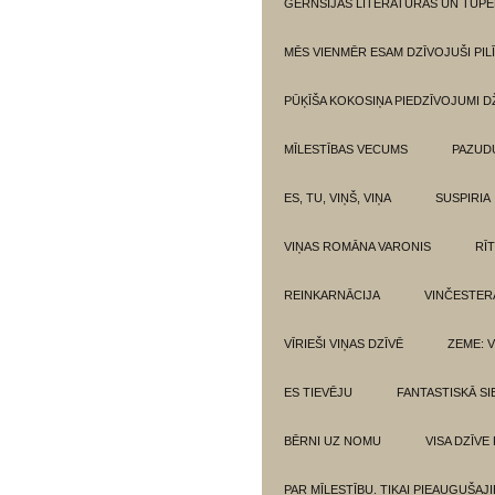
GĒRNSIJAS LITERATŪRAS UN TUPE
MĒS VIENMĒR ESAM DZĪVOJUŠI PILĪ
PŪĶĪŠA KOKOSIŅA PIEDZĪVOJUMI 
MĪLESTĪBAS VECUMS
PAZUD
ES, TU, VIŅŠ, VIŅA
SUSPIRIA
VIŅAS ROMĀNA VARONIS
RĪ
REINKARNĀCIJA
VINČESTER
VĪRIEŠI VIŅAS DZĪVĒ
ZEME: V
ES TIEVĒJU
FANTASTISKĀ SI
BĒRNI UZ NOMU
VISA DZĪVE
PAR MĪLESTĪBU. TIKAI PIEAUGUŠAJ