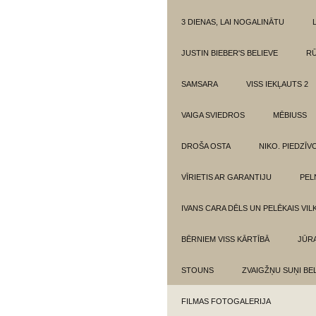
3 DIENAS, LAI NOGALINĀTU
JUSTIN BIEBER'S BELIEVE
RŪ
SAMSARA
VISS IEKĻAUTS 2
VAIGA SVIEDROS
MĒBIUSS
DROŠA OSTA
NIKO. PIEDZĪ
VĪRIETIS AR GARANTIJU
PEL
IVANS CARA DĒLS UN PELĒKAIS VIL
BĒRNIEM VISS KĀRTĪBĀ
JŪR
STOUNS
ZVAIGŽŅU SUŅI BE
FILMAS FOTOGALERIJA