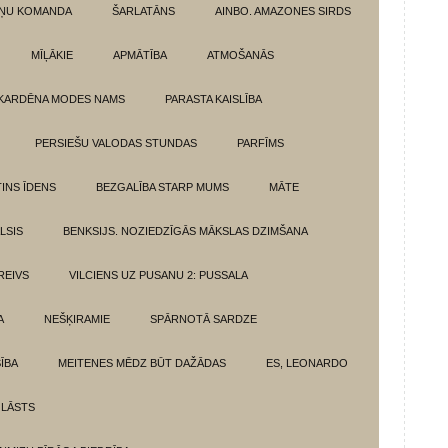
ŅU KOMANDA
ŠARLATĀNS
AINBO. AMAZONES SIRDS
MĪĻĀKIE
APMĀTĪBA
ATMOŠANĀS
KARDĒNA MODES NAMS
PARASTA KAISLĪBA
PERSIEŠU VALODAS STUNDAS
PARFĪMS
INS ĪDENS
BEZGALĪBA STARP MUMS
MĀTE
LSIS
BENKSIJS. NOZIEDZĪGĀS MĀKSLAS DZIMŠANA
REIVS
VILCIENS UZ PUSANU 2: PUSSALA
A
NEŠĶIRAMIE
SPĀRNOTĀ SARDZE
SĪBA
MEITENES MĒDZ BŪT DAŽĀDAS
ES, LEONARDO
 LĀSTS