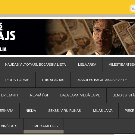
R
NAUDAS VILTOTĀJS. BOJARSKA LIETA
LIELĀ ARKA
MĪLESTĪBA ATSE
LEDUS TORNIS
TRĪS ATVADAS
PASAULES BAGĀTĀKĀ SIEVIETE
BRILJANTI
NEPRĀTĪGI
DALAILAMA. VIEDĀ LAIME
BEMBIJS. STĀ
 BERNĀRA
NIKIJA
SEKSS. VĪRU RUNAS
MĪLAS LAIVA
PIEKR
VIŅŠ PATS
FILMU KATALOGS