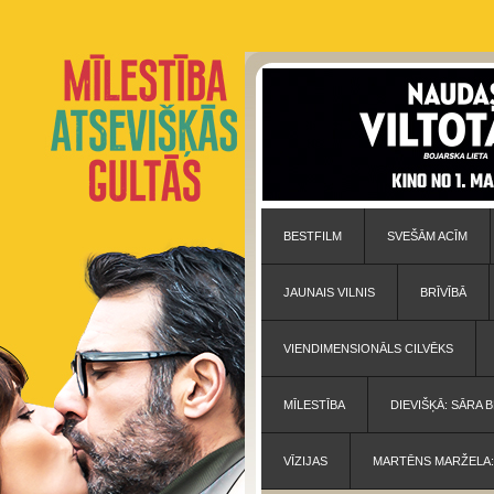
BESTFILM
SVEŠĀM ACĪM
JAUNAIS VILNIS
BRĪVĪBĀ
VIENDIMENSIONĀLS CILVĒKS
MĪLESTĪBA
DIEVIŠĶĀ: SĀRA
VĪZIJAS
MARTĒNS MARŽELA: 