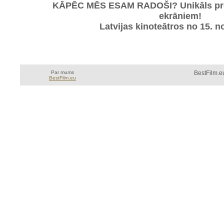
KĀPĒC MĒS ESAM RADOŠI? Unikāls proj
ekrāniem!
Latvijas kinoteātros no 15. 
Par mums
BestFilm.eu
BestFilm.eu