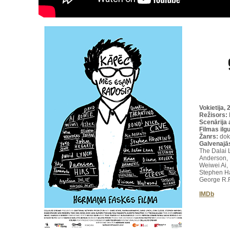
Vokietija
, 
Režisors:
Scenārija 
Filmas il
Žanrs:
dok
Galvenajā
The Dalai 
Anderson, 
Weiwei Ai,
Stephen Ha
George R.
IMDb