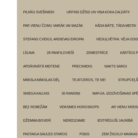
PILNĪGI SVEŠINIEKI
URFINS DŽĪSS UN VIŅA KOKA ZALDĀTI!
PAR VIENU ČOMU VAIRĀK VAI MAZĀK
KĀDA MĀTE, TĀDA MEITA!
STEFANS CVEIGS, ARDIEVAS EIROPAI
VIESUĻVĒTRA: VĒJA ODI
LĪGAVA
28 PANFILOVIEŠI
ZEMESTRĪCE
KĀRTĪGS P
APDĀVINĀTĀ MEITENE
PRECINIEKS
NAKTS SARGI
MĀKSLA MĀKSLAS DĒĻ
TE ATCEROS, TE NE!
STRUPCEĻŠ
SNIEGA KAUJAS
30 RANDIŅI
MAFIJA. IZDZĪVOŠANAS SP
BEZ ROBEŽĀM
VEIKSMES HOROSKOPS
AR VIENU KREI
DŽEMMA BOVERĪ
NEREDZAMIE
IESTRĒGUŠI JAUNĪBĀ
PASTAIGA SAULES STAROS
PŪĶIS
ZEM ŽIGOLO MASKAS