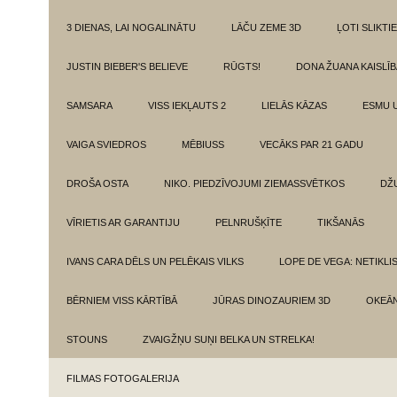
3 DIENAS, LAI NOGALINĀTU
LĀČU ZEME 3D
ĻOTI SLIKTIE
JUSTIN BIEBER'S BELIEVE
RŪGTS!
DONA ŽUANA KAISLĪ
SAMSARA
VISS IEKĻAUTS 2
LIELĀS KĀZAS
ESMU 
VAIGA SVIEDROS
MĒBIUSS
VECĀKS PAR 21 GADU
DROŠA OSTA
NIKO. PIEDZĪVOJUMI ZIEMASSVĒTKOS
DŽ
VĪRIETIS AR GARANTIJU
PELNRUŠĶĪTE
TIKŠANĀS
IVANS CARA DĒLS UN PELĒKAIS VILKS
LOPE DE VEGA: NETIKLI
BĒRNIEM VISS KĀRTĪBĀ
JŪRAS DINOZAURIEM 3D
OKEĀN
STOUNS
ZVAIGŽŅU SUŅI BELKA UN STRELKA!
FILMAS FOTOGALERIJA