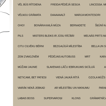
VĒL BŪS RĪTDIENA
FREIDA PĒDĒJĀ SESIJA
LINCESSA. 
VĒLMJU GRĀMATA
DAAAAAALĪ!
MARIJA MONTESORI
OHO!
BONĀRA KAILĀ MŪZA
BERNADETE
ŠĶŪNĪ K
PILS
MISTERS BLEIKS IR JŪSU RĪCĪBĀ!
MELNĀS PIRTS M
CITU CILVĒKU BĒRNI
BEZGALĪGĀ MĪLESTĪBA
BELLA UN 
ZEM ZVAIGZNĒM
PĒDĒJAIS AUTOBUSS
MRT
KAR
MŪŽAM JAUNIE
SLAVENAIS LĀČU IEBRUKUMS SICĪLIJĀ
A
NETICAMI, BET PATIESI
VIENĀ JAUKĀ RĪTĀ
OZOLA MŪŽS
VAIRĀK NEKĀ JEBKAD
AR MĪLESTĪBU UN NIKNUMU
PARA
LABAIS BOSS
SUPERVAROŅI
KLONS
GRĀMATNĪCA