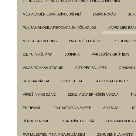
GĒRNSIJAS LITERATŪRAS UN TUPEŅMIZU PĪRĀGA BIEDRĪBA
MĒS VIENMĒR ESAM DZĪVOJUŠI PILĪ
LABĀS ROKĀS
SUPE
PŪĶĪŠA KOKOSIŅA PIEDZĪVOJUMI DŽUNGĻOS
KĀPĒC MĒS ESA
MĪLESTĪBAS VECUMS
PAZUDUŠI LEDĀJOS
PELDI VAI GR
ES, TU, VIŅŠ, VIŅA
SUSPIRIA
PĀREJOŠAS GRŪTĪBAS
VIŅAS ROMĀNA VARONIS
RĪTS PĒC BALLĪTES
GRĀMATU 
REINKARNĀCIJA
VINČESTERA
STATUSS ATJAUNOTS
VĪRIEŠI VIŅAS DZĪVĒ
ZEME: VIENA BRĪNIŠĶĪGA DIENA
TI
ES TIEVĒJU
FANTASTISKĀ SIEVIETE
ARITMIJA
UZ
BĒRNI UZ NOMU
VISA DZĪVE PRIEKŠĀ
LOGANAM VEICAS
PAR MĪLESTĪBU. TIKAI PIEAUGUŠAJIEM
ZEMŪDENS LAIKMETS