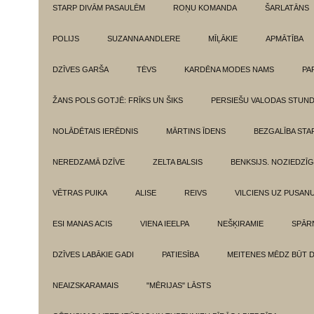
STARP DIVĀM PASAULĒM
ROŅU KOMANDA
ŠARLATĀNS
POLIJS
SUZANNA ANDLERE
MĪĻĀKIE
APMĀTĪBA
DZĪVES GARŠA
TĖVS
KARDĒNA MODES NAMS
PA
ŽANS POLS GOTJĒ: FRĪKS UN ŠIKS
PERSIEŠU VALODAS STUN
NOLĀDĒTAIS IERĒDNIS
MĀRTINS ĪDENS
BEZGALĪBA ST
NEREDZAMĀ DZĪVE
ZELTA BALSIS
BENKSIJS. NOZIEDZĪ
VĒTRAS PUIKA
ALISE
REIVS
VILCIENS UZ PUSANU
ESI MANAS ACIS
VIENA IEELPA
NEŠĶIRAMIE
SPĀR
DZĪVES LABĀKIE GADI
PATIESĪBA
MEITENES MĒDZ BŪT 
NEAIZSKARAMAIS
"MĒRIJAS" LĀSTS