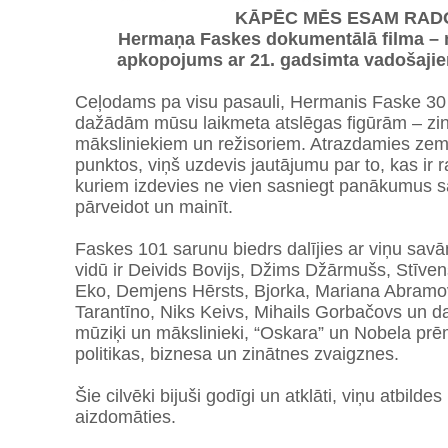
KĀPĒC MĒS ESAM RAD
Hermaņa Faskes dokumentālā filma – n
apkopojums ar 21. gadsimta vadošaji
Ceļodams pa visu pasauli, Hermanis Faske 30 g
dažādām mūsu laikmeta atslēgas figūrām – zi
māksliniekiem un režisoriem. Atrazdamies ze
punktos, viņš uzdevis jautājumu par to, kas ir 
kuriem izdevies ne vien sasniegt panākumus sa
pārveidot un mainīt.
Faskes 101 sarunu biedrs dalījies ar viņu sa
vidū ir Deivids Bovijs, Džims Džārmušs, Stīve
Eko, Demjens Hērsts, Bjorka, Mariana Abramov
Tarantīno, Niks Keivs, Mihails Gorbačovs un daudz
mūziķi un mākslinieki, “Oskara” un Nobela prēm
politikas, biznesa un zinātnes zvaigznes.
Šie cilvēki bijuši godīgi un atklāti, viņu atbildes
aizdomāties.