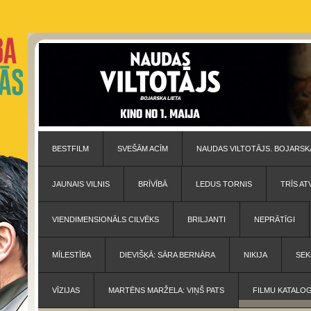
BESTFILM
SVEŠĀM ACĪM
NAUDAS VILTOTĀJS. BOJARSKA
JAUNAIS VILNIS
BRĪVĪBĀ
LEDUS TORNIS
TRĪS AT
VIENDIMENSIONĀLS CILVĒKS
BRILJANTI
NEPRĀTĪGI
MĪLESTĪBA
DIEVIŠĶĀ: SĀRA BERNĀRA
NIKIJA
SEK
VĪZIJAS
MARTĒNS MARŽELA: VIŅŠ PATS
FILMU KATALO