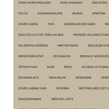
STARP DIVĀM PASAULĒM
ROŅU KOMANDA
ŠARLATĀNS
POLIJS
SUZANNA ANDLERE
MĪĻĀKIE
APMĀTĪBA
DZĪVES GARŠA
TĖVS
KARDĒNA MODES NAMS
PA
ŽANS POLS GOTJĒ: FRĪKS UN ŠIKS
PERSIEŠU VALODAS STUN
NOLĀDĒTAIS IERĒDNIS
MĀRTINS ĪDENS
BEZGALĪBA ST
NEREDZAMĀ DZĪVE
ZELTA BALSIS
BENKSIJS. NOZIEDZĪ
VĒTRAS PUIKA
ALISE
REIVS
VILCIENS UZ PUSANU
ESI MANAS ACIS
VIENA IEELPA
NEŠĶIRAMIE
SPĀR
DZĪVES LABĀKIE GADI
PATIESĪBA
MEITENES MĒDZ BŪT 
NEAIZSKARAMAIS
"MĒRIJAS" LĀSTS