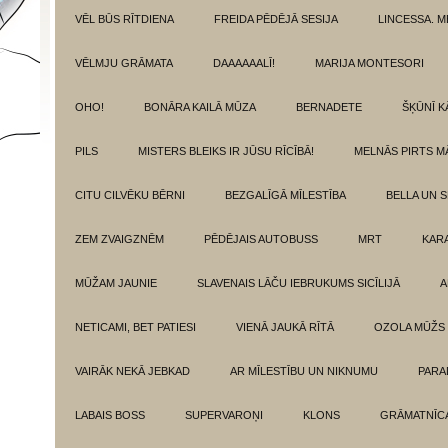
VĒL BŪS RĪTDIENA
FREIDA PĒDĒJĀ SESIJA
LINCESSA. 
VĒLMJU GRĀMATA
DAAAAAALĪ!
MARIJA MONTESORI
OHO!
BONĀRA KAILĀ MŪZA
BERNADETE
ŠĶŪNĪ K
PILS
MISTERS BLEIKS IR JŪSU RĪCĪBĀ!
MELNĀS PIRTS M
CITU CILVĒKU BĒRNI
BEZGALĪGĀ MĪLESTĪBA
BELLA UN 
ZEM ZVAIGZNĒM
PĒDĒJAIS AUTOBUSS
MRT
KAR
MŪŽAM JAUNIE
SLAVENAIS LĀČU IEBRUKUMS SICĪLIJĀ
A
NETICAMI, BET PATIESI
VIENĀ JAUKĀ RĪTĀ
OZOLA MŪŽS
VAIRĀK NEKĀ JEBKAD
AR MĪLESTĪBU UN NIKNUMU
PARA
LABAIS BOSS
SUPERVAROŅI
KLONS
GRĀMATNĪCA