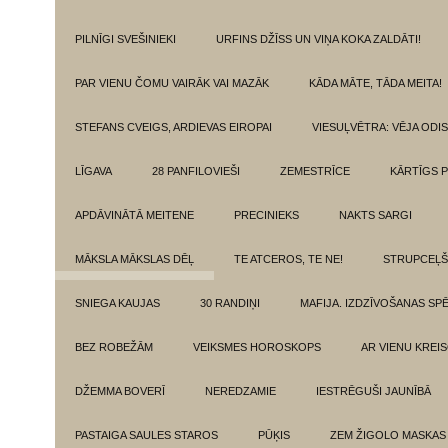
PILNĪGI SVEŠINIEKI
URFINS DŽĪSS UN VIŅA KOKA ZALDĀTI!
PAR VIENU ČOMU VAIRĀK VAI MAZĀK
KĀDA MĀTE, TĀDA MEITA!
STEFANS CVEIGS, ARDIEVAS EIROPAI
VIESUĻVĒTRA: VĒJA ODI
LĪGAVA
28 PANFILOVIEŠI
ZEMESTRĪCE
KĀRTĪGS P
APDĀVINĀTĀ MEITENE
PRECINIEKS
NAKTS SARGI
MĀKSLA MĀKSLAS DĒĻ
TE ATCEROS, TE NE!
STRUPCEĻŠ
SNIEGA KAUJAS
30 RANDIŅI
MAFIJA. IZDZĪVOŠANAS SP
BEZ ROBEŽĀM
VEIKSMES HOROSKOPS
AR VIENU KREI
DŽEMMA BOVERĪ
NEREDZAMIE
IESTRĒGUŠI JAUNĪBĀ
PASTAIGA SAULES STAROS
PŪĶIS
ZEM ŽIGOLO MASKAS