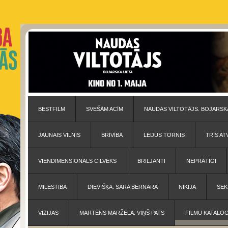
BESTFILM
SVEŠĀM ACĪM
NAUDAS VILTOTĀJS. BOJARSKA
JAUNAIS VILNIS
BRĪVĪBĀ
LEDUS TORNIS
TRĪS AT
VIENDIMENSIONĀLS CILVĒKS
BRILJANTI
NEPRĀTĪGI
MĪLESTĪBA
DIEVIŠĶĀ: SĀRA BERNĀRA
NIKIJA
SEK
VĪZIJAS
MARTĒNS MARŽELA: VIŅŠ PATS
FILMU KATALO