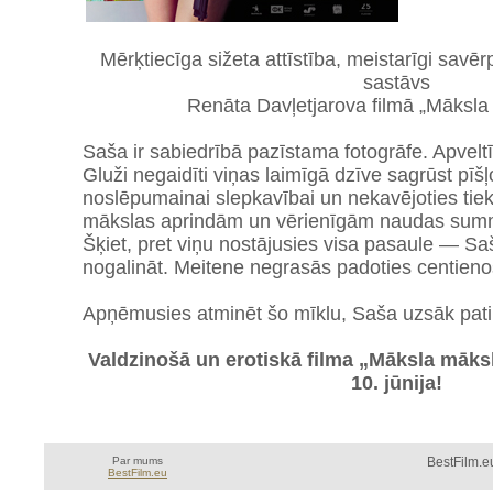
Mērķtiecīga sižeta attīstība, meistarīgi savērpt
sastāvs
Renāta Davļetjarova filmā „Māksla
Saša ir sabiedrībā pazīstama fotogrāfe. Apveltīt
Gluži negaidīti viņas laimīgā dzīve sagrūst pīšļ
noslēpumainai slepkavībai un nekavējoties tiek
mākslas aprindām un vērienīgām naudas summ
Šķiet, pret viņu nostājusies visa pasaule — Sa
nogalināt. Meitene negrasās padoties centienos
Apņēmusies atminēt šo mīklu, Saša uzsāk pa
Valdzinošā un erotiskā filma „Māksla māksl
10. jūnija!
Par mums
BestFilm.eu
BestFilm.eu