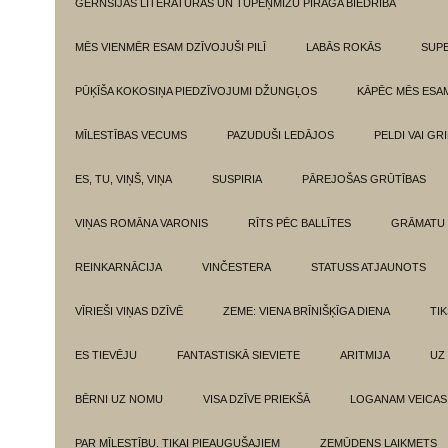
GĒRNSIJAS LITERATŪRAS UN TUPEŅMIZU PĪRĀGA BIEDRĪBA
MĒS VIENMĒR ESAM DZĪVOJUŠI PILĪ
LABĀS ROKĀS
SUPE
PŪĶĪŠA KOKOSIŅA PIEDZĪVOJUMI DŽUNGĻOS
KĀPĒC MĒS ESA
MĪLESTĪBAS VECUMS
PAZUDUŠI LEDĀJOS
PELDI VAI GR
ES, TU, VIŅŠ, VIŅA
SUSPIRIA
PĀREJOŠAS GRŪTĪBAS
VIŅAS ROMĀNA VARONIS
RĪTS PĒC BALLĪTES
GRĀMATU 
REINKARNĀCIJA
VINČESTERA
STATUSS ATJAUNOTS
VĪRIEŠI VIŅAS DZĪVĒ
ZEME: VIENA BRĪNIŠĶĪGA DIENA
TI
ES TIEVĒJU
FANTASTISKĀ SIEVIETE
ARITMIJA
UZ
BĒRNI UZ NOMU
VISA DZĪVE PRIEKŠĀ
LOGANAM VEICAS
PAR MĪLESTĪBU. TIKAI PIEAUGUŠAJIEM
ZEMŪDENS LAIKMETS