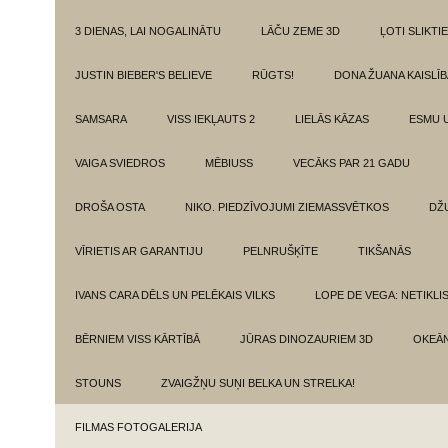
3 DIENAS, LAI NOGALINĀTU
LĀČU ZEME 3D
ĻOTI SLIKTIE
JUSTIN BIEBER'S BELIEVE
RŪGTS!
DONA ŽUANA KAISLĪ
SAMSARA
VISS IEKĻAUTS 2
LIELĀS KĀZAS
ESMU 
VAIGA SVIEDROS
MĒBIUSS
VECĀKS PAR 21 GADU
DROŠA OSTA
NIKO. PIEDZĪVOJUMI ZIEMASSVĒTKOS
DŽ
VĪRIETIS AR GARANTIJU
PELNRUŠĶĪTE
TIKŠANĀS
IVANS CARA DĒLS UN PELĒKAIS VILKS
LOPE DE VEGA: NETIKLI
BĒRNIEM VISS KĀRTĪBĀ
JŪRAS DINOZAURIEM 3D
OKEĀN
STOUNS
ZVAIGŽŅU SUŅI BELKA UN STRELKA!
FILMAS FOTOGALERIJA