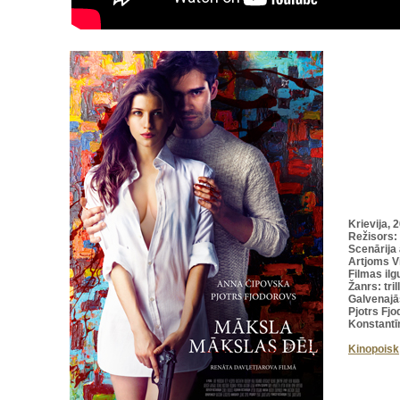
Krievija, 
Režisors:
Scenārija 
Artjoms Vi
Filmas il
Žanrs: tril
Galvenajā
Pjotrs Fjo
Konstantī
Kinopoisk