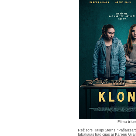
Filma triu
Režisors Railijs Stērns, “Pašaizsard
labākajās tradīcijās ar Kārenu Gil