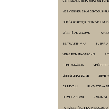
GĒRNSIJAS LITERATŪRAS UN TUPE
MĒS VIENMĒR ESAM DZĪVOJUŠI PILĪ
PŪĶĪŠA KOKOSIŅA PIEDZĪVOJUMI 
MĪLESTĪBAS VECUMS
PAZUD
ES, TU, VIŅŠ, VIŅA
SUSPIRIA
VIŅAS ROMĀNA VARONIS
RĪ
REINKARNĀCIJA
VINČESTER
VĪRIEŠI VIŅAS DZĪVĒ
ZEME: V
ES TIEVĒJU
FANTASTISKĀ SI
BĒRNI UZ NOMU
VISA DZĪVE
PAR MĪLESTĪBU. TIKAI PIEAUGUŠAJ