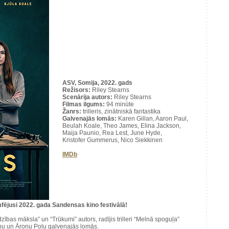
ASV, Somija, 2022. gads
Režisors:
Riley Stearns
Scenārija autors:
Riley Stearns
Filmas ilgums:
94 minūte
Žanrs:
trilleris, zinātniskā fantastika
Galvenajās lomās:
Karen Gillan, Aaron Paul,
Beulah Koale, Theo James, Elina Jackson,
Maija Paunio, Rea Lest, June Hyde,
Kristofer Gummerus, Nico Siekkinen
IMDb
mfējusi 2022. gada Sandensas kino festivālā!
zības māksla” un “Trūkumi” autors, radījis trilleri “Melnā spoguļa”
anu un Āronu Polu galvenajās lomās.