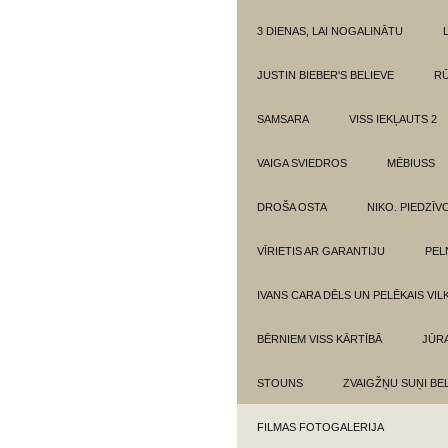
3 DIENAS, LAI NOGALINĀTU
JUSTIN BIEBER'S BELIEVE
RŪ
SAMSARA
VISS IEKĻAUTS 2
VAIGA SVIEDROS
MĒBIUSS
DROŠA OSTA
NIKO. PIEDZĪ
VĪRIETIS AR GARANTIJU
PEL
IVANS CARA DĒLS UN PELĒKAIS VIL
BĒRNIEM VISS KĀRTĪBĀ
JŪR
STOUNS
ZVAIGŽŅU SUŅI BE
FILMAS FOTOGALERIJA