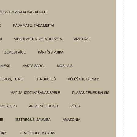
ŽĪSS UN VIŅA KOKA ZALDĀTI!
K
KĀDA MĀTE, TĀDA MEITA!
I
VIESUĻVĒTRA: VĒJA ODISEJA
AIZSTĀVJI
ZEMESTRĪCE
KĀRTĪGS PUIKA
INIEKS
NAKTS SARGI
MOBILAIS
CEROS, TE NE!
STRUPCEĻŠ
VĒLĒŠANU DIENA 2
MAFIJA. IZDZĪVOŠANAS SPĒLE
PLAŠĀS ZEMES BALSIS
OROSKOPS
AR VIENU KREISO
RĒGS
IE
IESTRĒGUŠI JAUNĪBĀ
AMAZONIA
ŪĶIS
ZEM ŽIGOLO MASKAS