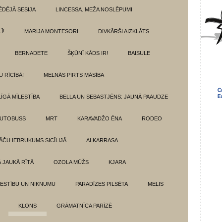
ĒDĒJĀ SESIJA
LINCESSA. MEŽA NOSLĒPUMI
Ī!
MARIJA MONTESORI
DIVKĀRŠI AIZKLĀTS
BERNADETE
ŠĶŪNĪ KĀDS IR!
BAISULE
U RĪCĪBĀ!
MELNĀS PIRTS MĀSĪBA
ĪGĀ MĪLESTĪBA
BELLA UN SEBASTJĒNS: JAUNĀ PAAUDZE
AUTOBUSS
MRT
KARAVADŽO ĒNA
RODEO
ĀČU IEBRUKUMS SICĪLIJĀ
ALKARRASA
Ā JAUKĀ RĪTĀ
OZOLA MŪŽS
KJARA
LESTĪBU UN NIKNUMU
PARADĪZES PILSĒTA
MELIS
KLONS
GRĀMATNĪCA PARĪZĒ