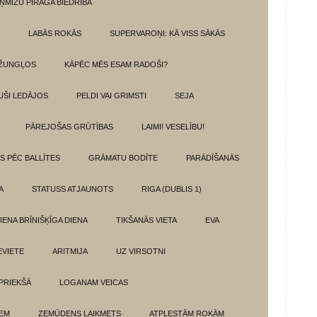
ŅMIZU PĪRĀGA BIEDRĪBA
LABĀS ROKĀS
SUPERVAROŅI: KĀ VISS SĀKĀS
DŽUNGĻOS
KĀPĒC MĒS ESAM RADOŠI?
UŠI LEDĀJOS
PELDI VAI GRIMSTI
SEJA
PĀREJOŠAS GRŪTĪBAS
LAIMI! VESELĪBU!
TS PĒC BALLĪTES
GRĀMATU BODĪTE
PARĀDĪŠANĀS
A
STATUSS ATJAUNOTS
RIGA (DUBLIS 1)
IENA BRĪNIŠĶĪGA DIENA
TIKŠANĀS VIETA
EVA
EVIETE
ARITMIJA
UZ VIRSOTNI
 PRIEKŠĀ
LOGANAM VEICAS
IEM
ZEMŪDENS LAIKMETS
ATPLESTĀM ROKĀM