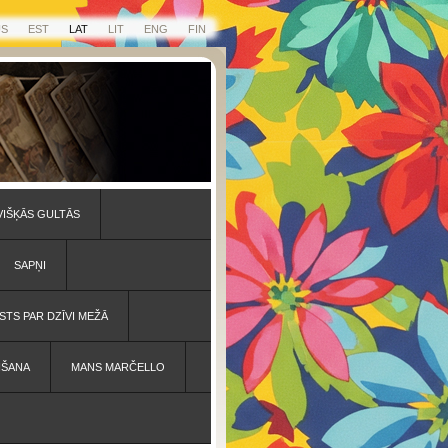
US
EST
LAT
LIT
ENG
FIN
VIŠĶĀS GULTĀS
SAPŅI
STS PAR DZĪVI MEŽĀ
IŠANA
MANS MARČELLO