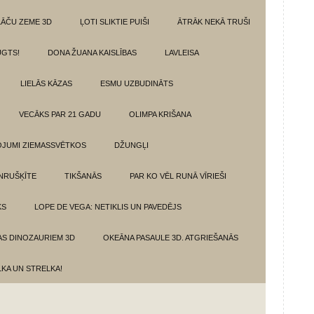
LĀČU ZEME 3D
ĻOTI SLIKTIE PUIŠI
ĀTRĀK NEKĀ TRUŠI
GTS!
DONA ŽUANA KAISLĪBAS
LAVLEISA
LIELĀS KĀZAS
ESMU UZBUDINĀTS
VECĀKS PAR 21 GADU
OLIMPA KRIŠANA
VOJUMI ZIEMASSVĒTKOS
DŽUNGĻI
NRUŠĶĪTE
TIKŠANĀS
PAR KO VĒL RUNĀ VĪRIEŠI
KS
LOPE DE VEGA: NETIKLIS UN PAVEDĒJS
AS DINOZAURIEM 3D
OKEĀNA PASAULE 3D. ATGRIEŠANĀS
LKA UN STRELKA!