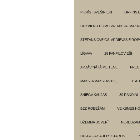
PILNĪGI SVEŠINIEKI
URFINS D
PAR VIENU ČOMU VAIRĀK VAI MAZĀ
STEFANS CVEIGS, ARDIEVAS EIROPA
LĪGAVA
28 PANFILOVIEŠI
APDĀVINĀTĀ MEITENE
PREC
MĀKSLA MĀKSLAS DĒĻ
TE AT
SNIEGA KAUJAS
30 RANDIŅI
BEZ ROBEŽĀM
VEIKSMES H
DŽEMMA BOVERĪ
NEREDZAM
PASTAIGA SAULES STAROS
P