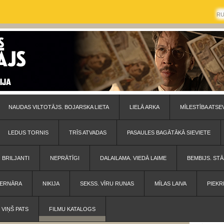
R
NAUDAS VILTOTĀJS. BOJARSKA LIETA
LIELĀ ARKA
MĪLESTĪBA ATSE
LEDUS TORNIS
TRĪS ATVADAS
PASAULES BAGĀTĀKĀ SIEVIETE
BRILJANTI
NEPRĀTĪGI
DALAILAMA. VIEDĀ LAIME
BEMBIJS. STĀ
 BERNĀRA
NIKIJA
SEKSS. VĪRU RUNAS
MĪLAS LAIVA
PIEKR
VIŅŠ PATS
FILMU KATALOGS