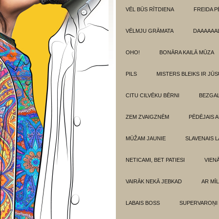
VĒL BŪS RĪTDIENA
FREIDA P
VĒLMJU GRĀMATA
DAAAAAAL
OHO!
BONĀRA KAILĀ MŪZA
PILS
MISTERS BLEIKS IR JŪS
CITU CILVĒKU BĒRNI
BEZGAL
ZEM ZVAIGZNĒM
PĒDĒJAIS 
MŪŽAM JAUNIE
SLAVENAIS L
NETICAMI, BET PATIESI
VIEN
VAIRĀK NEKĀ JEBKAD
AR MĪ
LABAIS BOSS
SUPERVAROŅI