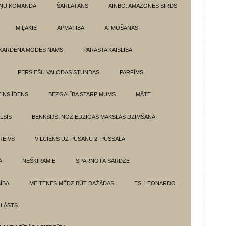
ŅU KOMANDA
ŠARLATĀNS
AINBO. AMAZONES SIRDS
MĪĻĀKIE
APMĀTĪBA
ATMOŠANĀS
KARDĒNA MODES NAMS
PARASTA KAISLĪBA
PERSIEŠU VALODAS STUNDAS
PARFĪMS
INS ĪDENS
BEZGALĪBA STARP MUMS
MĀTE
LSIS
BENKSIJS. NOZIEDZĪGĀS MĀKSLAS DZIMŠANA
REIVS
VILCIENS UZ PUSANU 2: PUSSALA
A
NEŠĶIRAMIE
SPĀRNOTĀ SARDZE
SĪBA
MEITENES MĒDZ BŪT DAŽĀDAS
ES, LEONARDO
 LĀSTS