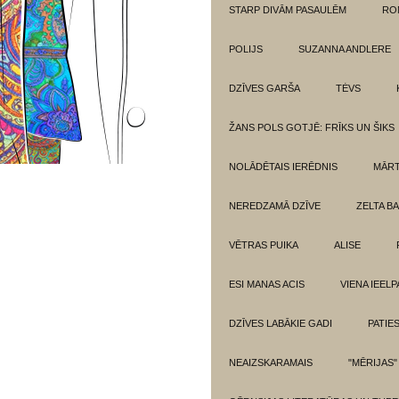
STARP DIVĀM PASAULĒM
RO
POLIJS
SUZANNA ANDLERE
DZĪVES GARŠA
TĖVS
ŽANS POLS GOTJĒ: FRĪKS UN ŠIKS
NOLĀDĒTAIS IERĒDNIS
MĀRT
NEREDZAMĀ DZĪVE
ZELTA BA
VĒTRAS PUIKA
ALISE
ESI MANAS ACIS
VIENA IEELP
DZĪVES LABĀKIE GADI
PATIE
NEAIZSKARAMAIS
"MĒRIJAS"