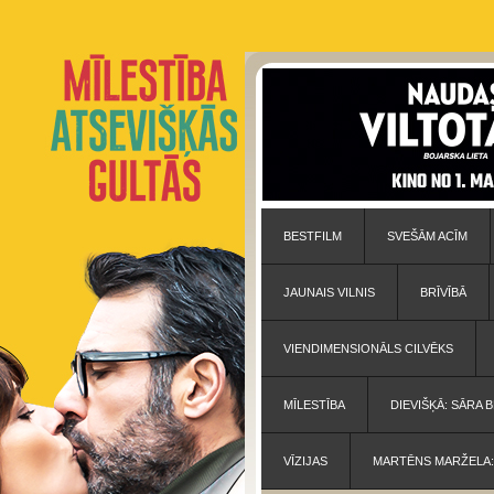
BESTFILM
SVEŠĀM ACĪM
JAUNAIS VILNIS
BRĪVĪBĀ
VIENDIMENSIONĀLS CILVĒKS
MĪLESTĪBA
DIEVIŠĶĀ: SĀRA
VĪZIJAS
MARTĒNS MARŽELA: 