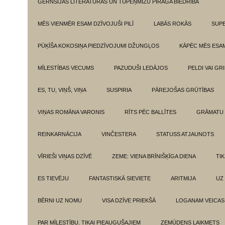
GĒRNSIJAS LITERATŪRAS UN TUPEŅMIZU PĪRĀGA BIEDRĪBA
MĒS VIENMĒR ESAM DZĪVOJUŠI PILĪ
LABĀS ROKĀS
SUPE
PŪĶĪŠA KOKOSIŅA PIEDZĪVOJUMI DŽUNGĻOS
KĀPĒC MĒS ESA
MĪLESTĪBAS VECUMS
PAZUDUŠI LEDĀJOS
PELDI VAI GR
ES, TU, VIŅŠ, VIŅA
SUSPIRIA
PĀREJOŠAS GRŪTĪBAS
VIŅAS ROMĀNA VARONIS
RĪTS PĒC BALLĪTES
GRĀMATU 
REINKARNĀCIJA
VINČESTERA
STATUSS ATJAUNOTS
VĪRIEŠI VIŅAS DZĪVĒ
ZEME: VIENA BRĪNIŠĶĪGA DIENA
TI
ES TIEVĒJU
FANTASTISKĀ SIEVIETE
ARITMIJA
UZ
BĒRNI UZ NOMU
VISA DZĪVE PRIEKŠĀ
LOGANAM VEICAS
PAR MĪLESTĪBU. TIKAI PIEAUGUŠAJIEM
ZEMŪDENS LAIKMETS