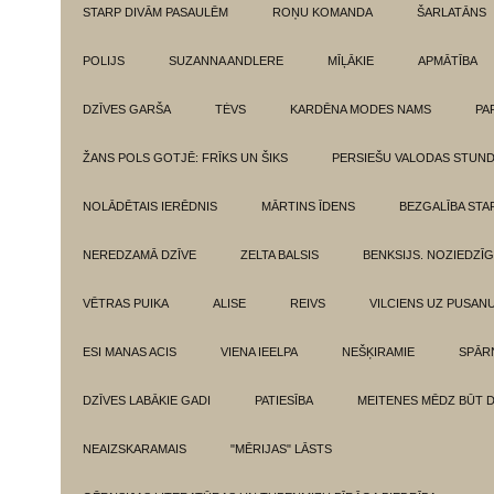
STARP DIVĀM PASAULĒM
ROŅU KOMANDA
ŠARLATĀNS
POLIJS
SUZANNA ANDLERE
MĪĻĀKIE
APMĀTĪBA
DZĪVES GARŠA
TĖVS
KARDĒNA MODES NAMS
PA
ŽANS POLS GOTJĒ: FRĪKS UN ŠIKS
PERSIEŠU VALODAS STUN
NOLĀDĒTAIS IERĒDNIS
MĀRTINS ĪDENS
BEZGALĪBA ST
NEREDZAMĀ DZĪVE
ZELTA BALSIS
BENKSIJS. NOZIEDZĪ
VĒTRAS PUIKA
ALISE
REIVS
VILCIENS UZ PUSANU
ESI MANAS ACIS
VIENA IEELPA
NEŠĶIRAMIE
SPĀR
DZĪVES LABĀKIE GADI
PATIESĪBA
MEITENES MĒDZ BŪT 
NEAIZSKARAMAIS
"MĒRIJAS" LĀSTS