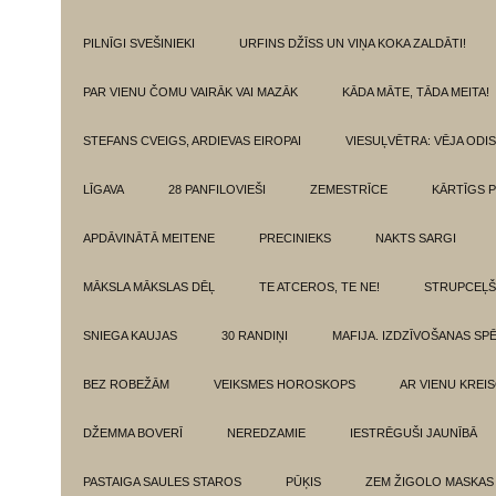
PILNĪGI SVEŠINIEKI
URFINS DŽĪSS UN VIŅA KOKA ZALDĀTI!
PAR VIENU ČOMU VAIRĀK VAI MAZĀK
KĀDA MĀTE, TĀDA MEITA!
STEFANS CVEIGS, ARDIEVAS EIROPAI
VIESUĻVĒTRA: VĒJA ODI
LĪGAVA
28 PANFILOVIEŠI
ZEMESTRĪCE
KĀRTĪGS P
APDĀVINĀTĀ MEITENE
PRECINIEKS
NAKTS SARGI
MĀKSLA MĀKSLAS DĒĻ
TE ATCEROS, TE NE!
STRUPCEĻŠ
SNIEGA KAUJAS
30 RANDIŅI
MAFIJA. IZDZĪVOŠANAS SP
BEZ ROBEŽĀM
VEIKSMES HOROSKOPS
AR VIENU KREI
DŽEMMA BOVERĪ
NEREDZAMIE
IESTRĒGUŠI JAUNĪBĀ
PASTAIGA SAULES STAROS
PŪĶIS
ZEM ŽIGOLO MASKAS