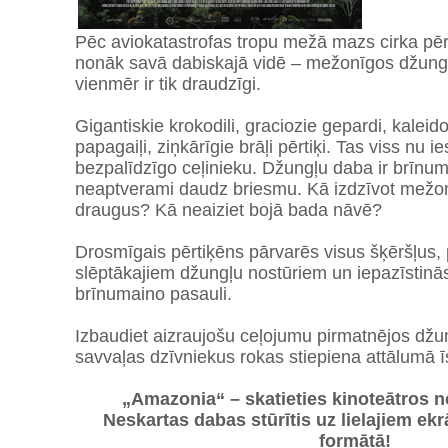
Pēc aviokatastrofas tropu mežā mazs cirka pērt
nonāk savā dabiskajā vidē – mežonīgos džungļo
vienmēr ir tik draudzīgi.
Gigantiskie krokodili, graciozie gepardi, kaleido
papagaiļi, ziņkārīgie brāļi pērtiķi. Tas viss nu 
bezpalīdzīgo ceļinieku. Džungļu daba ir brīnum
neaptverami daudz briesmu. Kā izdzīvot mežon
draugus? Kā neaiziet bojā bada nāvē?
Drosmīgais pērtiķēns pārvarēs visus šķēršļus, 
slēptākajiem džungļu nostūriem un iepazīstinā
brīnumaino pasauli.
Izbaudiet aizraujošu ceļojumu pirmatnējos džun
savvaļas dzīvniekus rokas stiepiena attālumā 
„Amazonia“ – skatieties kinoteātros 
Neskartas dabas stūrītis uz lielajiem ek
formātā!