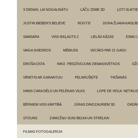
3 DIENAS, LAI NOGALINĀTU
LĀČU ZEME 3D
ĻOTI SLIKTIE
JUSTIN BIEBER'S BELIEVE
RŪGTS!
DONA ŽUANA KAISLĪ
SAMSARA
VISS IEKĻAUTS 2
LIELĀS KĀZAS
ESMU 
VAIGA SVIEDROS
MĒBIUSS
VECĀKS PAR 21 GADU
DROŠA OSTA
NIKO. PIEDZĪVOJUMI ZIEMASSVĒTKOS
DŽ
VĪRIETIS AR GARANTIJU
PELNRUŠĶĪTE
TIKŠANĀS
IVANS CARA DĒLS UN PELĒKAIS VILKS
LOPE DE VEGA: NETIKLI
BĒRNIEM VISS KĀRTĪBĀ
JŪRAS DINOZAURIEM 3D
OKEĀN
STOUNS
ZVAIGŽŅU SUŅI BELKA UN STRELKA!
FILMAS FOTOGALERIJA