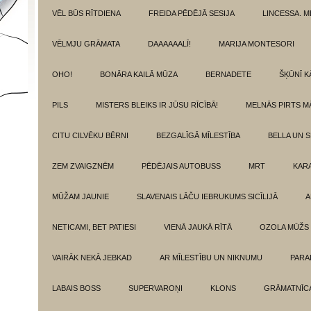
VĒL BŪS RĪTDIENA
FREIDA PĒDĒJĀ SESIJA
LINCESSA. 
VĒLMJU GRĀMATA
DAAAAAALĪ!
MARIJA MONTESORI
OHO!
BONĀRA KAILĀ MŪZA
BERNADETE
ŠĶŪNĪ K
PILS
MISTERS BLEIKS IR JŪSU RĪCĪBĀ!
MELNĀS PIRTS M
CITU CILVĒKU BĒRNI
BEZGALĪGĀ MĪLESTĪBA
BELLA UN 
ZEM ZVAIGZNĒM
PĒDĒJAIS AUTOBUSS
MRT
KAR
MŪŽAM JAUNIE
SLAVENAIS LĀČU IEBRUKUMS SICĪLIJĀ
A
NETICAMI, BET PATIESI
VIENĀ JAUKĀ RĪTĀ
OZOLA MŪŽS
VAIRĀK NEKĀ JEBKAD
AR MĪLESTĪBU UN NIKNUMU
PARA
LABAIS BOSS
SUPERVAROŅI
KLONS
GRĀMATNĪCA