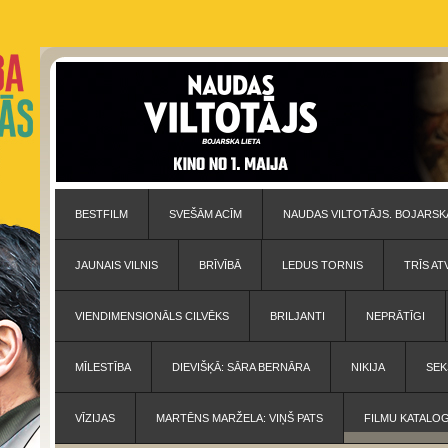
BESTFILM
SVEŠĀM ACĪM
NAUDAS VILTOTĀJS. BOJARSKA
JAUNAIS VILNIS
BRĪVĪBĀ
LEDUS TORNIS
TRĪS AT
VIENDIMENSIONĀLS CILVĒKS
BRILJANTI
NEPRĀTĪGI
MĪLESTĪBA
DIEVIŠĶĀ: SĀRA BERNĀRA
NIKIJA
SEK
VĪZIJAS
MARTĒNS MARŽELA: VIŅŠ PATS
FILMU KATALO