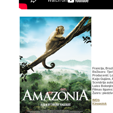
Francija,
Brazīl
Režisors: Tje
Producenti: L
Kaijo Gujāns, 
Scenārija aut
Luiss Bolonjēs
Filmas ilgums
Žanrs: piedzī
IMDb
Kinopoisk