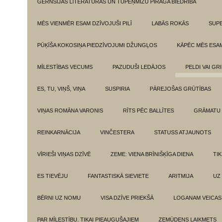
GĒRNSIJAS LITERATŪRAS UN TUPEŅMIZU PĪRĀGA BIEDRĪBA
MĒS VIENMĒR ESAM DZĪVOJUŠI PILĪ
LABĀS ROKĀS
SUPE
PŪĶĪŠA KOKOSIŅA PIEDZĪVOJUMI DŽUNGĻOS
KĀPĒC MĒS ESA
MĪLESTĪBAS VECUMS
PAZUDUŠI LEDĀJOS
PELDI VAI GR
ES, TU, VIŅŠ, VIŅA
SUSPIRIA
PĀREJOŠAS GRŪTĪBAS
VIŅAS ROMĀNA VARONIS
RĪTS PĒC BALLĪTES
GRĀMATU 
REINKARNĀCIJA
VINČESTERA
STATUSS ATJAUNOTS
VĪRIEŠI VIŅAS DZĪVĒ
ZEME: VIENA BRĪNIŠĶĪGA DIENA
TI
ES TIEVĒJU
FANTASTISKĀ SIEVIETE
ARITMIJA
UZ
BĒRNI UZ NOMU
VISA DZĪVE PRIEKŠĀ
LOGANAM VEICAS
PAR MĪLESTĪBU. TIKAI PIEAUGUŠAJIEM
ZEMŪDENS LAIKMETS