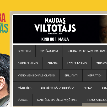
BESTFILM
SVEŠĀM ACĪM
NAUDAS VILTOTĀJS. BOJARSKA
JAUNAIS VILNIS
BRĪVĪBĀ
LEDUS TORNIS
TRĪS AT
VIENDIMENSIONĀLS CILVĒKS
BRILJANTI
NEPRĀTĪGI
MĪLESTĪBA
DIEVIŠĶĀ: SĀRA BERNĀRA
NIKIJA
SEK
VĪZIJAS
MARTĒNS MARŽELA: VIŅŠ PATS
FILMU KATALO