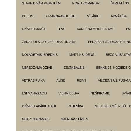
STARP DIVĀM PASAULĒM
ROŅU KOMANDA
ŠARLATĀNS
POLIJS
SUZANNA ANDLERE
MĪĻĀKIE
APMĀTĪBA
DZĪVES GARŠA
TĖVS
KARDĒNA MODES NAMS
PA
ŽANS POLS GOTJĒ: FRĪKS UN ŠIKS
PERSIEŠU VALODAS STUN
NOLĀDĒTAIS IERĒDNIS
MĀRTINS ĪDENS
BEZGALĪBA ST
NEREDZAMĀ DZĪVE
ZELTA BALSIS
BENKSIJS. NOZIEDZĪ
VĒTRAS PUIKA
ALISE
REIVS
VILCIENS UZ PUSANU
ESI MANAS ACIS
VIENA IEELPA
NEŠĶIRAMIE
SPĀR
DZĪVES LABĀKIE GADI
PATIESĪBA
MEITENES MĒDZ BŪT 
NEAIZSKARAMAIS
"MĒRIJAS" LĀSTS