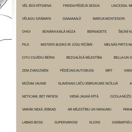
VĒL BŪS RĪTDIENA
FREIDA PĒDĒJĀ SESIJA
LINCESSA. 
VĒLMJU GRĀMATA
DAAAAAALĪ!
MARIJA MONTESORI
OHO!
BONĀRA KAILĀ MŪZA
BERNADETE
ŠĶŪNĪ K
PILS
MISTERS BLEIKS IR JŪSU RĪCĪBĀ!
MELNĀS PIRTS M
CITU CILVĒKU BĒRNI
BEZGALĪGĀ MĪLESTĪBA
BELLA UN 
ZEM ZVAIGZNĒM
PĒDĒJAIS AUTOBUSS
MRT
KAR
MŪŽAM JAUNIE
SLAVENAIS LĀČU IEBRUKUMS SICĪLIJĀ
A
NETICAMI, BET PATIESI
VIENĀ JAUKĀ RĪTĀ
OZOLA MŪŽS
VAIRĀK NEKĀ JEBKAD
AR MĪLESTĪBU UN NIKNUMU
PARA
LABAIS BOSS
SUPERVAROŅI
KLONS
GRĀMATNĪCA