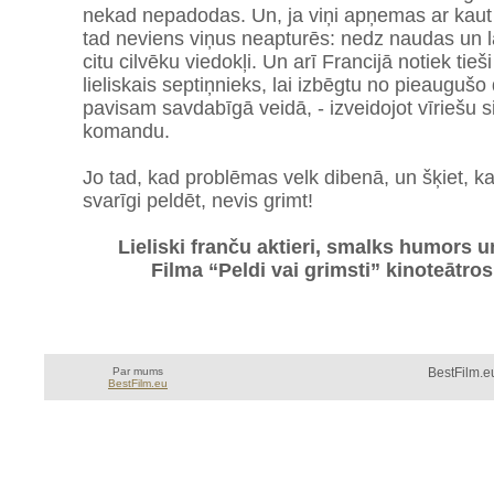
nekad nepadodas. Un, ja viņi apņemas ar kaut 
tad neviens viņus neapturēs: nedz naudas un l
citu cilvēku viedokļi. Un arī Francijā notiek tie
lieliskais septiņnieks, lai izbēgtu no pieauguš
pavisam savdabīgā veidā, - izveidojot vīriešu
komandu.
Jo tad, kad problēmas velk dibenā, un šķiet, ka 
svarīgi peldēt, nevis grimt!
Lieliski franču aktieri, smalks humors un
Filma “Peldi vai grimsti” kinoteātro
Par mums
BestFilm.eu
BestFilm.eu