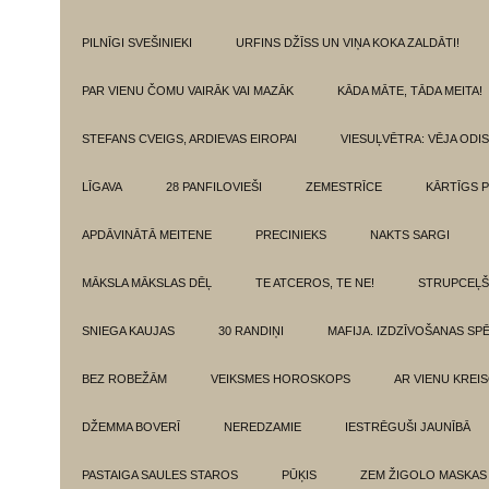
PILNĪGI SVEŠINIEKI
URFINS DŽĪSS UN VIŅA KOKA ZALDĀTI!
PAR VIENU ČOMU VAIRĀK VAI MAZĀK
KĀDA MĀTE, TĀDA MEITA!
STEFANS CVEIGS, ARDIEVAS EIROPAI
VIESUĻVĒTRA: VĒJA ODI
LĪGAVA
28 PANFILOVIEŠI
ZEMESTRĪCE
KĀRTĪGS P
APDĀVINĀTĀ MEITENE
PRECINIEKS
NAKTS SARGI
MĀKSLA MĀKSLAS DĒĻ
TE ATCEROS, TE NE!
STRUPCEĻŠ
SNIEGA KAUJAS
30 RANDIŅI
MAFIJA. IZDZĪVOŠANAS SP
BEZ ROBEŽĀM
VEIKSMES HOROSKOPS
AR VIENU KREI
DŽEMMA BOVERĪ
NEREDZAMIE
IESTRĒGUŠI JAUNĪBĀ
PASTAIGA SAULES STAROS
PŪĶIS
ZEM ŽIGOLO MASKAS