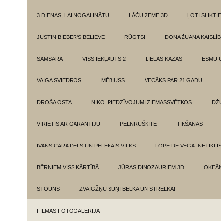
3 DIENAS, LAI NOGALINĀTU
LĀČU ZEME 3D
ĻOTI SLIKTIE
JUSTIN BIEBER'S BELIEVE
RŪGTS!
DONA ŽUANA KAISLĪ
SAMSARA
VISS IEKĻAUTS 2
LIELĀS KĀZAS
ESMU 
VAIGA SVIEDROS
MĒBIUSS
VECĀKS PAR 21 GADU
DROŠA OSTA
NIKO. PIEDZĪVOJUMI ZIEMASSVĒTKOS
DŽ
VĪRIETIS AR GARANTIJU
PELNRUŠĶĪTE
TIKŠANĀS
IVANS CARA DĒLS UN PELĒKAIS VILKS
LOPE DE VEGA: NETIKLI
BĒRNIEM VISS KĀRTĪBĀ
JŪRAS DINOZAURIEM 3D
OKEĀN
STOUNS
ZVAIGŽŅU SUŅI BELKA UN STRELKA!
FILMAS FOTOGALERIJA