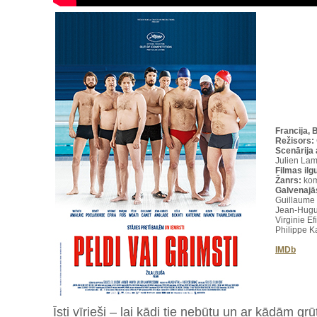
Francija, 
Režisors:
Scenārija
Julien Lam
Filmas il
Žanrs:
kom
Galvenajā
Guillaume 
Jean-Hugu
Virginie Ef
Philippe K
IMDb
Īsti vīrieši – lai kādi tie nebūtu un ar kādām g