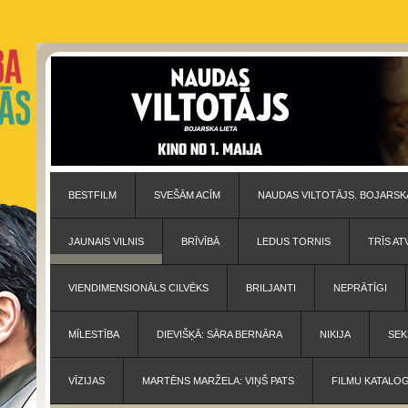
BESTFILM
SVEŠĀM ACĪM
NAUDAS VILTOTĀJS. BOJARSKA
JAUNAIS VILNIS
BRĪVĪBĀ
LEDUS TORNIS
TRĪS AT
VIENDIMENSIONĀLS CILVĒKS
BRILJANTI
NEPRĀTĪGI
MĪLESTĪBA
DIEVIŠĶĀ: SĀRA BERNĀRA
NIKIJA
SEK
VĪZIJAS
MARTĒNS MARŽELA: VIŅŠ PATS
FILMU KATALO