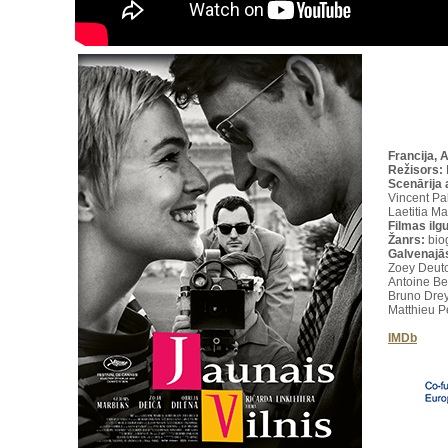
Francija, 
Režisors:
Scenārija 
Vincent Pal
Laetitia M
Filmas ilg
Žanrs:
bio
Galvenajā
Zoey Deutc
Antoine Be
Bruno Drey
Matthieu P
IMDb