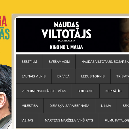
BESTFILM
SVEŠĀM ACĪM
NAUDAS VILTOTĀJS. BOJARSKA
JAUNAIS VILNIS
BRĪVĪBĀ
LEDUS TORNIS
TRĪS AT
VIENDIMENSIONĀLS CILVĒKS
BRILJANTI
NEPRĀTĪGI
MĪLESTĪBA
DIEVIŠĶĀ: SĀRA BERNĀRA
NIKIJA
SEK
VĪZIJAS
MARTĒNS MARŽELA: VIŅŠ PATS
FILMU KATALO