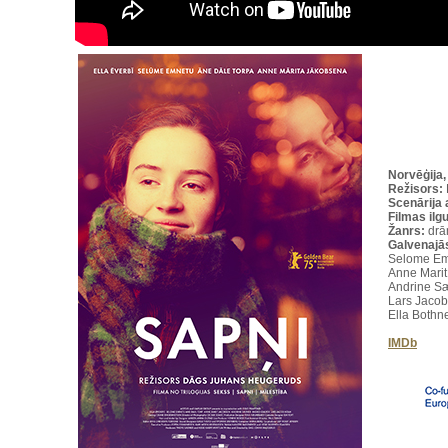
Norvēģija,
Režisors:
Scenārija 
Filmas ilg
Žanrs:
drā
Galvenajā
Selome Emn
Anne Marit
Andrine Sæ
Lars Jacob
Ella Bothn
IMDb