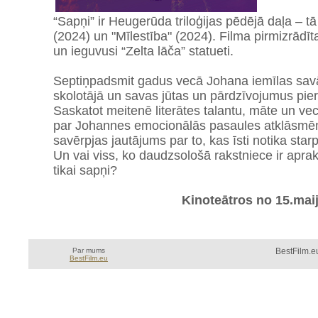
“Sapņi” ir Heugerūda triloģijas pēdējā daļa – t
(2024) un "Mīlestība" (2024). Filma pirmizrādīta
un ieguvusi “Zelta lāča” statueti.
Septiņpadsmit gadus vecā Johana iemīlas sav
skolotājā un savas jūtas un pārdzīvojumus pie
Saskatot meitenē literātes talantu, māte un v
par Johannes emocionālās pasaules atklāsmēm.
savērpjas jautājums par to, kas īsti notika sta
Un vai viss, ko daudzsološā rakstniece ir aprakst
tikai sapņi?
Kinoteātros no 15.maij
Par mums
BestFilm.eu
BestFilm.eu