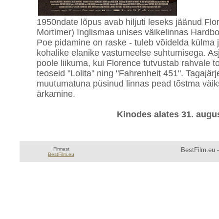
1950ndate lõpus avab hiljuti leseks jäänud Fl
Mortimer) Inglismaa unises väikelinnas Hardb
Poe pidamine on raske - tuleb võidelda külma 
kohalike elanike vastumeelse suhtumisega. A
poole liikuma, kui Florence tutvustab rahvale 
teoseid "Lolita" ning "Fahrenheit 451". Tagajä
muutumatuna püsinud linnas pead tõstma väikse
ärkamine.
Kinodes alates 31. augus
Firmast
BestFilm.eu —
BestFilm.eu