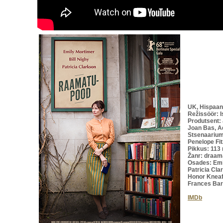
UK, Hispaan
Režissöör: I
Produtsent:
Joan Bas, Ad
Stsenaarium:
Penelope Fit
Pikkus: 113
Žanr: draam
Osades: Emil
Patricia Cla
Honor Kneaf
Frances Bar
IMDb