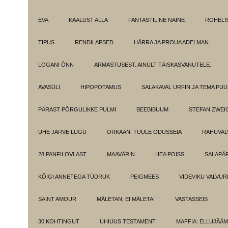
EVA
KAALUST ALLA
FANTASTILINE NAINE
ROHELI
TIPUS
RENDILAPSED
HÄRRA JA PROUA ADELMAN
LOGANI ÕNN
ARMASTUSEST. AINULT TÄISKASVANUTELE.
AVASÜLI
HIPOPOTAMUS
SALAKAVAL URFIN JA TEMA PU
PÄRAST PÕRGULIKKE PULMI
BEEBIBUUM
STEFAN ZWEI
ÜHE JÄRVE LUGU
ORKAAN. TUULE ODÜSSEIA
RAHUVAL
28 PANFILOVLAST
MAAVÄRIN
HEA POISS
SALAPÄ
KÕIGI ANNETEGA TÜDRUK
PEIGMEES
VIDEVIKU VALVUR
SAINT AMOUR
MÄLETAN, EI MÄLETA!
VASTASSEIS
30 KOHTINGUT
UHIUUS TESTAMENT
MAFFIA: ELLUJÄÄ