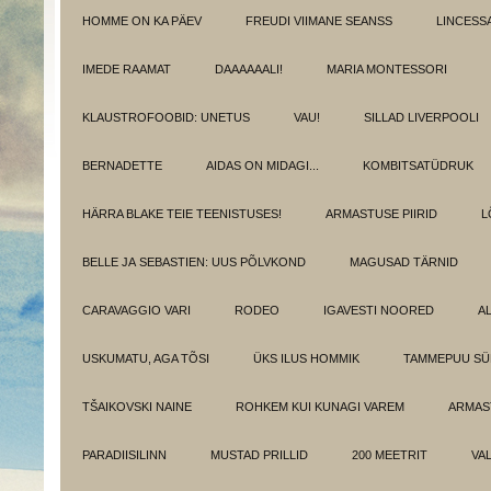
HOMME ON KA PÄEV
FREUDI VIIMANE SEANSS
LINCESS
IMEDE RAAMAT
DAAAAAALI!
MARIA MONTESSORI
KLAUSTROFOOBID: UNETUS
VAU!
SILLAD LIVERPOOLI
BERNADETTE
AIDAS ON MIDAGI...
KOMBITSATÜDRUK
HÄRRA BLAKE TEIE TEENISTUSES!
ARMASTUSE PIIRID
L
BELLE JA SEBASTIEN: UUS PÕLVKOND
MAGUSAD TÄRNID
CARAVAGGIO VARI
RODEO
IGAVESTI NOORED
A
USKUMATU, AGA TÕSI
ÜKS ILUS HOMMIK
TAMMEPUU S
TŠAIKOVSKI NAINE
ROHKEM KUI KUNAGI VAREM
ARMAST
PARADIISILINN
MUSTAD PRILLID
200 MEETRIT
VA