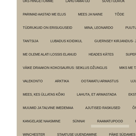
ÜKS HINGETÕMME
LAHUTAMATUD
SUVETÜDRUK
PARIMAD AASTAD ME ELUS
MEES JA NAINE
TÕDE
TÜDRUKUID ON ERISUGUSEID
MINA, LEONARDO
PUUT
TANTSIJA
LUBADUS KOIDIKUL
GUERNSEY KIRJANDUS- 
ME OLEME ALATI LOSSIS ELANUD
HEADES KÄTES
SUPE
VÄIKE DRAAKON KOKOSAURUS: SEIKLUS DŽUNGLIS
MIKS ME 
VALEKONTO
ARKTIKA
OOTAMATU ARMASTUS
UJ
MEES, KES ÜLLATAS KÕIKI
LAHUTA, ET ARMASTADA
EKS
MUUMID JA TALVINE IMEDEMAA
AJUTISED RASKUSED
Õ
KANGELASE NAASMINE
SÜNNA!
RAAMATUPOOD
WINCHESTER
STAATUSE UUENDAMINE
PÄIKE SÜDAMES