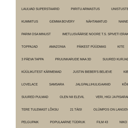
LAULVAD SUPERSTAARID
PIIRITU ARMASTUS
UNISTUST
KUMMITUS
GEMMA BOVERY
NÄHTAMATUD
NAINE
PARIM OSA MINUST
IMETLUSVÄÄRSE NOORE T.S. SPIVETI ER
TOPPAJAD
AMAZONIA
PÄIKEST PÜÜDMAS
KITE
3 PÄEVA TAPPA
PRUUNKARUDE MAA 3D
SUURED KURJA
KÜÜLIKUTEST KÄRMEMAD
JUSTIN BIEBER'S BELIEVE
KI
LOVELACE
SAMSARA
JALGPALLIHULIGAANID
KÕI
SUURED PULMAD
OLEN NII ELEVIL
VERI, HIGI JA PISAR
TERE TULEMAST LÕKSU
21 TÄIS!
OLÜMPOS ON LANGE
PELGUPAIK
POPULAARNE TÜDRUK
FILM 43
NIKO