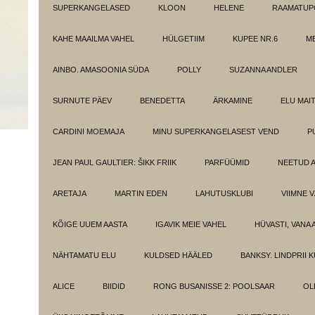
SUPERKANGELASED
KLOON
HELENE
RAAMATUPO
KAHE MAAILMA VAHEL
HÜLGETIIM
KUPEE NR.6
M
AINBO. AMASOONIA SÜDA
POLLY
SUZANNA ANDLER
SURNUTE PÄEV
BENEDETTA
ÄRKAMINE
ELU MAI
CARDINI MOEMAJA
MINU SUPERKANGELASEST VEND
P
JEAN PAUL GAULTIER: ŠIKK FRIIK
PARFÜÜMID
NEETUD 
ARETAJA
MARTIN EDEN
LAHUTUSKLUBI
VIIMNE 
KÕIGE UUEM AASTA
IGAVIK MEIE VAHEL
HÜVASTI, VANA 
NÄHTAMATU ELU
KULDSED HÄÄLED
BANKSY. LINDPRII 
ALICE
BIIDID
RONG BUSANISSE 2: POOLSAAR
OL