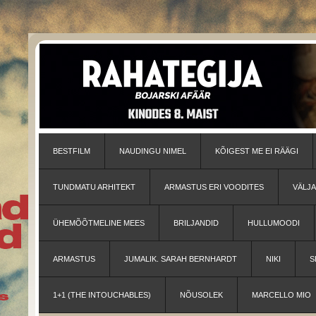
BESTFILM
NAUDINGU NIMEL
KÕIGEST ME EI RÄÄGI
TUNDMATU ARHITEKT
ARMASTUS ERI VOODITES
VÄLJ
ÜHEMÕÕTMELINE MEES
BRILJANDID
HULLUMOODI
ARMASTUS
JUMALIK. SARAH BERNHARDT
NIKI
S
1+1 (THE INTOUCHABLES)
NÕUSOLEK
MARCELLO MIO