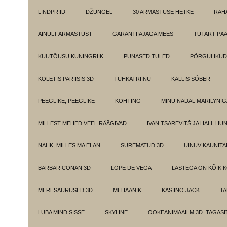
LINDPRIID
DŽUNGEL
30 ARMASTUSE HETKE
RAH
AINULT ARMASTUST
GARANTIIAJAGA MEES
TÜTART PÄ
KUUTÕUSU KUNINGRIIK
PUNASED TULED
PÕRGULIKUD
KOLETIS PARIISIS 3D
TUHKATRIINU
KALLIS SÕBER
PEEGLIKE, PEEGLIKE
KOHTING
MINU NÄDAL MARILYNIG
MILLEST MEHED VEEL RÄÄGIVAD
IVAN TSAREVITŠ JA HALL HU
NAHK, MILLES MA ELAN
SUREMATUD 3D
UINUV KAUNITA
BARBAR CONAN 3D
LOPE DE VEGA
LASTEGA ON KÕIK 
MERESAURUSED 3D
MEHAANIK
KASIINO JACK
TA
LUBA MIND SISSE
SKYLINE
OOKEANIMAAILM 3D. TAGASI