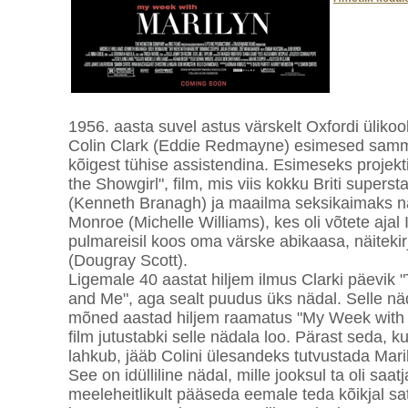
1956. aasta suvel astus värskelt Oxfordi üliko
Colin Clark (Eddie Redmayne) esimesed sammu
kõigest tühise assistendina. Esimeseks projekt
the Showgirl", film, mis viis kokku Briti superst
(Kenneth Branagh) ja maailma seksikaimaks n
Monroe (Michelle Williams), kes oli võtete ajal 
pulmareisil koos oma värske abikaasa, näitekirj
(Dougray Scott).
Ligemale 40 aastat hiljem ilmus Clarki päevik 
and Me", aga sealt puudus üks nädal. Selle n
mõned aastad hiljem raamatus "My Week with 
film jutustabki selle nädala loo. Pärast seda, ku
lahkub, jääb Colini ülesandeks tutvustada Marily
See on idülliline nädal, mille jooksul ta oli saat
meeleheitlikult pääseda eemale teda kõikjal sa