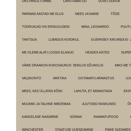
ÜKS HINGETÕMME
LAHUTAMATUD
SUVETÜDRUK
PARIMAD AASTAD ME ELUS
MEES JA NAINE
TÕDE
TÜDRUKUID ON ERISUGUSEID
MINA, LEONARDO
PUUT
TANTSIJA
LUBADUS KOIDIKUL
GUERNSEY KIRJANDUS- 
ME OLEME ALATI LOSSIS ELANUD
HEADES KÄTES
SUPE
VÄIKE DRAAKON KOKOSAURUS: SEIKLUS DŽUNGLIS
MIKS ME 
VALEKONTO
ARKTIKA
OOTAMATU ARMASTUS
UJ
MEES, KES ÜLLATAS KÕIKI
LAHUTA, ET ARMASTADA
EKS
MUUMID JA TALVINE IMEDEMAA
AJUTISED RASKUSED
Õ
KANGELASE NAASMINE
SÜNNA!
RAAMATUPOOD
WINCHESTER
STAATUSE UUENDAMINE
PÄIKE SÜDAMES