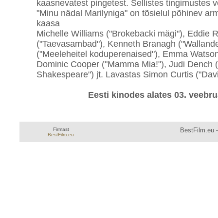
kaasnevatest pingetest. Sellistes tingimustes 
"Minu nädal Marilyniga" on tõsielul põhinev ar
kaasa
Michelle Williams ("Brokebacki mägi"), Eddie
("Taevasambad"), Kenneth Branagh ("Wallande
("Meeleheitel koduperenaised"), Emma Watson 
Dominic Cooper ("Mamma Mia!"), Judi Dench 
Shakespeare") jt. Lavastas Simon Curtis ("Davi
Eesti kinodes alates 03. veebru
Firmast
BestFilm.eu —
BestFilm.eu