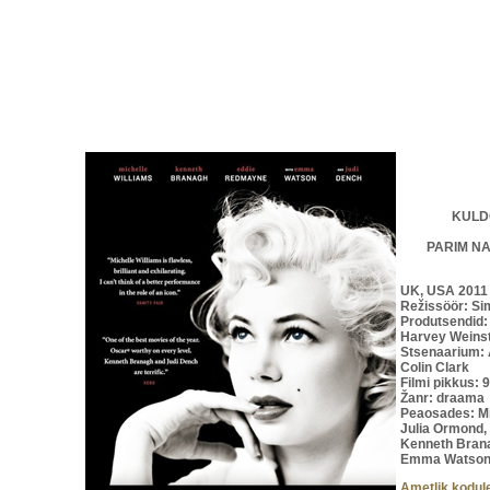
KULD
PARIM NAI
UK, USA 2011
Režissöör: Si
Produtsendid: 
Harvey Weins
Stsenaarium: 
Colin Clark
Filmi pikkus: 
Žanr: draama
Peaosades: Mi
Julia Ormond,
Kenneth Brana
Emma Watso
Ametlik kodul