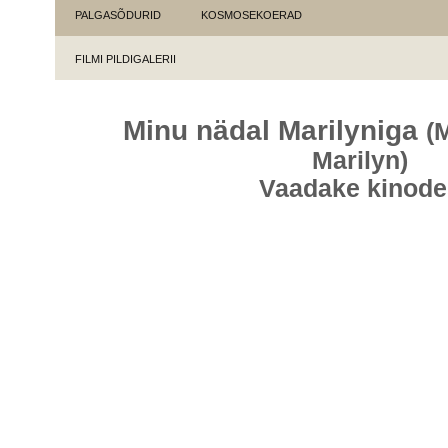
PALGASÕDURID
KOSMOSEKOERAD
FILMI PILDIGALERII
Minu nädal Marilyniga
(
Marilyn)
Vaadake kinode