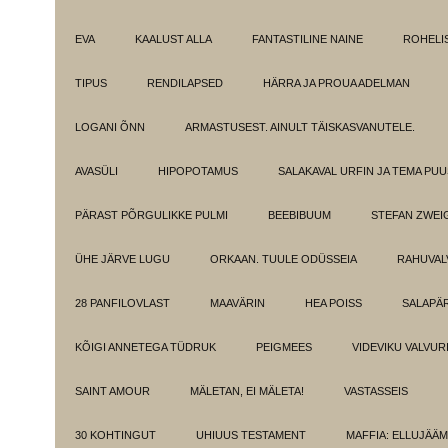
EVA
KAALUST ALLA
FANTASTILINE NAINE
ROHELI
TIPUS
RENDILAPSED
HÄRRA JA PROUA ADELMAN
LOGANI ÕNN
ARMASTUSEST. AINULT TÄISKASVANUTELE.
AVASÜLI
HIPOPOTAMUS
SALAKAVAL URFIN JA TEMA PU
PÄRAST PÕRGULIKKE PULMI
BEEBIBUUM
STEFAN ZWEI
ÜHE JÄRVE LUGU
ORKAAN. TUULE ODÜSSEIA
RAHUVAL
28 PANFILOVLAST
MAAVÄRIN
HEA POISS
SALAPÄ
KÕIGI ANNETEGA TÜDRUK
PEIGMEES
VIDEVIKU VALVUR
SAINT AMOUR
MÄLETAN, EI MÄLETA!
VASTASSEIS
30 KOHTINGUT
UHIUUS TESTAMENT
MAFFIA: ELLUJÄÄ