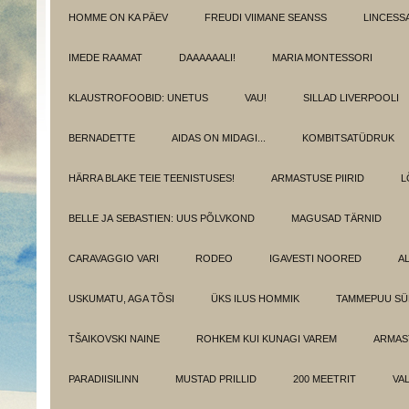
HOMME ON KA PÄEV
FREUDI VIIMANE SEANSS
LINCESS
IMEDE RAAMAT
DAAAAAALI!
MARIA MONTESSORI
KLAUSTROFOOBID: UNETUS
VAU!
SILLAD LIVERPOOLI
BERNADETTE
AIDAS ON MIDAGI...
KOMBITSATÜDRUK
HÄRRA BLAKE TEIE TEENISTUSES!
ARMASTUSE PIIRID
L
BELLE JA SEBASTIEN: UUS PÕLVKOND
MAGUSAD TÄRNID
CARAVAGGIO VARI
RODEO
IGAVESTI NOORED
A
USKUMATU, AGA TÕSI
ÜKS ILUS HOMMIK
TAMMEPUU S
TŠAIKOVSKI NAINE
ROHKEM KUI KUNAGI VAREM
ARMAST
PARADIISILINN
MUSTAD PRILLID
200 MEETRIT
VA