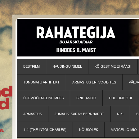
BESTFILM
NAUDINGU NIMEL
KÕIGEST ME EI RÄÄGI
TUNDMATU ARHITEKT
ARMASTUS ERI VOODITES
VÄLJ
ÜHEMÕÕTMELINE MEES
BRILJANDID
HULLUMOODI
ARMASTUS
JUMALIK. SARAH BERNHARDT
NIKI
S
1+1 (THE INTOUCHABLES)
NÕUSOLEK
MARCELLO MIO