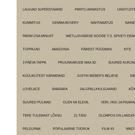
LAULVAD SUPERSTAARID
PIIRITU ARMASTUS
UNISTUST
KUMMITUS
GEMMA BOVERY
NÄHTAMATUD
NAINE
PARIM OSA MINUST
IMETLUSVÄÄRSE NOORE T.S. SPIVETI ER
TOPPAJAD
AMAZONIA
PÄIKEST PÜÜDMAS
KITE
3 PÄEVA TAPPA
PRUUNKARUDE MAA 3D
SUURED KURJA
KÜÜLIKUTEST KÄRMEMAD
JUSTIN BIEBER'S BELIEVE
KI
LOVELACE
SAMSARA
JALGPALLIHULIGAANID
KÕI
SUURED PULMAD
OLEN NII ELEVIL
VERI, HIGI JA PISAR
TERE TULEMAST LÕKSU
21 TÄIS!
OLÜMPOS ON LANGE
PELGUPAIK
POPULAARNE TÜDRUK
FILM 43
NIKO