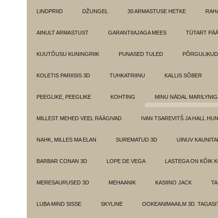
LINDPRIID
DŽUNGEL
30 ARMASTUSE HETKE
RAH
AINULT ARMASTUST
GARANTIIAJAGA MEES
TÜTART PÄ
KUUTÕUSU KUNINGRIIK
PUNASED TULED
PÕRGULIKUD
KOLETIS PARIISIS 3D
TUHKATRIINU
KALLIS SÕBER
PEEGLIKE, PEEGLIKE
KOHTING
MINU NÄDAL MARILYNIG
MILLEST MEHED VEEL RÄÄGIVAD
IVAN TSAREVITŠ JA HALL HU
NAHK, MILLES MA ELAN
SUREMATUD 3D
UINUV KAUNITA
BARBAR CONAN 3D
LOPE DE VEGA
LASTEGA ON KÕIK 
MERESAURUSED 3D
MEHAANIK
KASIINO JACK
TA
LUBA MIND SISSE
SKYLINE
OOKEANIMAAILM 3D. TAGASI