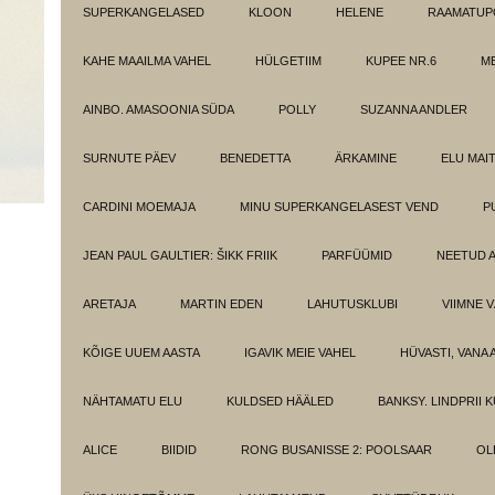
SUPERKANGELASED
KLOON
HELENE
RAAMATUPO
KAHE MAAILMA VAHEL
HÜLGETIIM
KUPEE NR.6
M
AINBO. AMASOONIA SÜDA
POLLY
SUZANNA ANDLER
SURNUTE PÄEV
BENEDETTA
ÄRKAMINE
ELU MAI
CARDINI MOEMAJA
MINU SUPERKANGELASEST VEND
P
JEAN PAUL GAULTIER: ŠIKK FRIIK
PARFÜÜMID
NEETUD 
ARETAJA
MARTIN EDEN
LAHUTUSKLUBI
VIIMNE 
KÕIGE UUEM AASTA
IGAVIK MEIE VAHEL
HÜVASTI, VANA 
NÄHTAMATU ELU
KULDSED HÄÄLED
BANKSY. LINDPRII 
ALICE
BIIDID
RONG BUSANISSE 2: POOLSAAR
OL