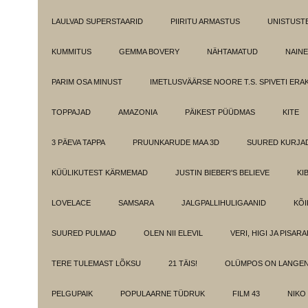
LAULVAD SUPERSTAARID
PIIRITU ARMASTUS
UNISTUST
KUMMITUS
GEMMA BOVERY
NÄHTAMATUD
NAINE
PARIM OSA MINUST
IMETLUSVÄÄRSE NOORE T.S. SPIVETI ER
TOPPAJAD
AMAZONIA
PÄIKEST PÜÜDMAS
KITE
3 PÄEVA TAPPA
PRUUNKARUDE MAA 3D
SUURED KURJA
KÜÜLIKUTEST KÄRMEMAD
JUSTIN BIEBER'S BELIEVE
KI
LOVELACE
SAMSARA
JALGPALLIHULIGAANID
KÕI
SUURED PULMAD
OLEN NII ELEVIL
VERI, HIGI JA PISAR
TERE TULEMAST LÕKSU
21 TÄIS!
OLÜMPOS ON LANGE
PELGUPAIK
POPULAARNE TÜDRUK
FILM 43
NIKO