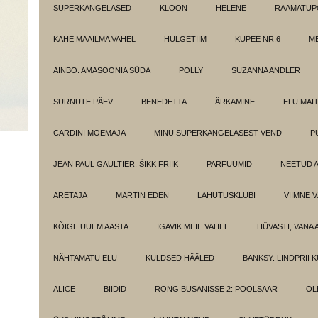
SUPERKANGELASED
KLOON
HELENE
RAAMATUPO
KAHE MAAILMA VAHEL
HÜLGETIIM
KUPEE NR.6
M
AINBO. AMASOONIA SÜDA
POLLY
SUZANNA ANDLER
SURNUTE PÄEV
BENEDETTA
ÄRKAMINE
ELU MAI
CARDINI MOEMAJA
MINU SUPERKANGELASEST VEND
P
JEAN PAUL GAULTIER: ŠIKK FRIIK
PARFÜÜMID
NEETUD 
ARETAJA
MARTIN EDEN
LAHUTUSKLUBI
VIIMNE 
KÕIGE UUEM AASTA
IGAVIK MEIE VAHEL
HÜVASTI, VANA 
NÄHTAMATU ELU
KULDSED HÄÄLED
BANKSY. LINDPRII 
ALICE
BIIDID
RONG BUSANISSE 2: POOLSAAR
OL