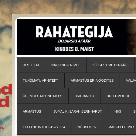
BESTFILM
NAUDINGU NIMEL
KÕIGEST ME EI RÄÄGI
TUNDMATU ARHITEKT
ARMASTUS ERI VOODITES
VÄLJ
ÜHEMÕÕTMELINE MEES
BRILJANDID
HULLUMOODI
ARMASTUS
JUMALIK. SARAH BERNHARDT
NIKI
S
1+1 (THE INTOUCHABLES)
NÕUSOLEK
MARCELLO MIO