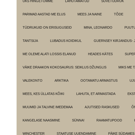
ÜKS HINGETÕMME
LAHUTAMATUD
SUVETÜDRUK
PARIMAD AASTAD ME ELUS
MEES JA NAINE
TÕDE
TÜDRUKUID ON ERISUGUSEID
MINA, LEONARDO
PUUT
TANTSIJA
LUBADUS KOIDIKUL
GUERNSEY KIRJANDUS- 
ME OLEME ALATI LOSSIS ELANUD
HEADES KÄTES
SUPE
VÄIKE DRAAKON KOKOSAURUS: SEIKLUS DŽUNGLIS
MIKS ME 
VALEKONTO
ARKTIKA
OOTAMATU ARMASTUS
UJ
MEES, KES ÜLLATAS KÕIKI
LAHUTA, ET ARMASTADA
EKS
MUUMID JA TALVINE IMEDEMAA
AJUTISED RASKUSED
Õ
KANGELASE NAASMINE
SÜNNA!
RAAMATUPOOD
WINCHESTER
STAATUSE UUENDAMINE
PÄIKE SÜDAMES