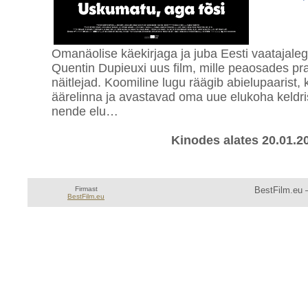
Omanäolise käekirjaga ja juba Eesti vaatajale
Quentin Dupieuxi uus film, mille peaosades pr
näitlejad. Koomiline lugu räägib abielupaarist,
äärelinna ja avastavad oma uue elukoha keldri
nende elu…
Kinodes alates 20.01.2
Firmast
BestFilm.eu —
BestFilm.eu