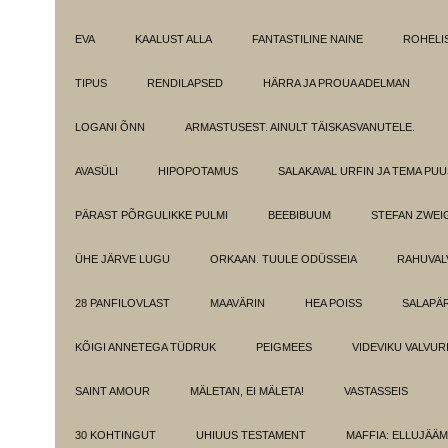
EVA
KAALUST ALLA
FANTASTILINE NAINE
ROHELI
TIPUS
RENDILAPSED
HÄRRA JA PROUA ADELMAN
LOGANI ÕNN
ARMASTUSEST. AINULT TÄISKASVANUTELE.
AVASÜLI
HIPOPOTAMUS
SALAKAVAL URFIN JA TEMA PU
PÄRAST PÕRGULIKKE PULMI
BEEBIBUUM
STEFAN ZWEI
ÜHE JÄRVE LUGU
ORKAAN. TUULE ODÜSSEIA
RAHUVAL
28 PANFILOVLAST
MAAVÄRIN
HEA POISS
SALAPÄ
KÕIGI ANNETEGA TÜDRUK
PEIGMEES
VIDEVIKU VALVUR
SAINT AMOUR
MÄLETAN, EI MÄLETA!
VASTASSEIS
30 KOHTINGUT
UHIUUS TESTAMENT
MAFFIA: ELLUJÄÄ