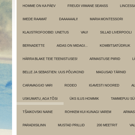
HOMME ON KA PÄEV
FREUDI VIIMANE SEANSS
LINCESS
IMEDE RAAMAT
DAAAAAALI!
MARIA MONTESSORI
KLAUSTROFOOBID: UNETUS
VAU!
SILLAD LIVERPOOLI
BERNADETTE
AIDAS ON MIDAGI...
KOMBITSATÜDRUK
HÄRRA BLAKE TEIE TEENISTUSES!
ARMASTUSE PIIRID
L
BELLE JA SEBASTIEN: UUS PÕLVKOND
MAGUSAD TÄRNID
CARAVAGGIO VARI
RODEO
IGAVESTI NOORED
A
USKUMATU, AGA TÕSI
ÜKS ILUS HOMMIK
TAMMEPUU S
TŠAIKOVSKI NAINE
ROHKEM KUI KUNAGI VAREM
ARMAST
PARADIISILINN
MUSTAD PRILLID
200 MEETRIT
VA