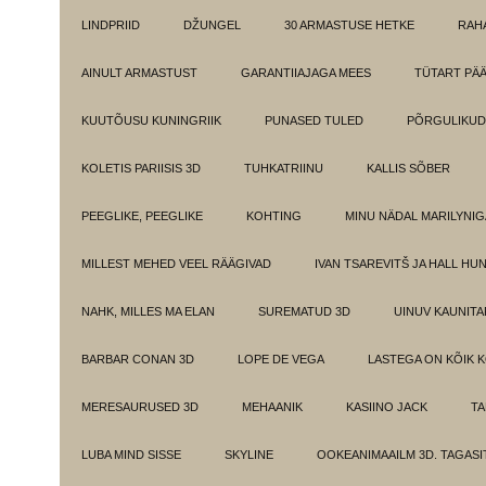
LINDPRIID
DŽUNGEL
30 ARMASTUSE HETKE
RAH
AINULT ARMASTUST
GARANTIIAJAGA MEES
TÜTART PÄ
KUUTÕUSU KUNINGRIIK
PUNASED TULED
PÕRGULIKUD
KOLETIS PARIISIS 3D
TUHKATRIINU
KALLIS SÕBER
PEEGLIKE, PEEGLIKE
KOHTING
MINU NÄDAL MARILYNIG
MILLEST MEHED VEEL RÄÄGIVAD
IVAN TSAREVITŠ JA HALL HU
NAHK, MILLES MA ELAN
SUREMATUD 3D
UINUV KAUNITA
BARBAR CONAN 3D
LOPE DE VEGA
LASTEGA ON KÕIK 
MERESAURUSED 3D
MEHAANIK
KASIINO JACK
TA
LUBA MIND SISSE
SKYLINE
OOKEANIMAAILM 3D. TAGASI