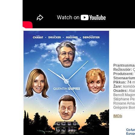
Prantsusmaa
Režissöör:
Q
Produtsent:
Stsenaarium
Pikkus: 74
m
Žanr:
komööd
Osades:
Ala
Benoît Magim
Stéphane Pez
Roxane Arnal
Grégoire Bon
IMDb