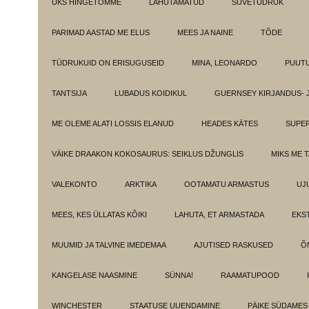
ÜKS HINGETÕMME
LAHUTAMATUD
SUVETÜDRUK
PARIMAD AASTAD ME ELUS
MEES JA NAINE
TÕDE
TÜDRUKUID ON ERISUGUSEID
MINA, LEONARDO
PUUT
TANTSIJA
LUBADUS KOIDIKUL
GUERNSEY KIRJANDUS- 
ME OLEME ALATI LOSSIS ELANUD
HEADES KÄTES
SUPE
VÄIKE DRAAKON KOKOSAURUS: SEIKLUS DŽUNGLIS
MIKS ME 
VALEKONTO
ARKTIKA
OOTAMATU ARMASTUS
UJ
MEES, KES ÜLLATAS KÕIKI
LAHUTA, ET ARMASTADA
EKS
MUUMID JA TALVINE IMEDEMAA
AJUTISED RASKUSED
Õ
KANGELASE NAASMINE
SÜNNA!
RAAMATUPOOD
WINCHESTER
STAATUSE UUENDAMINE
PÄIKE SÜDAMES