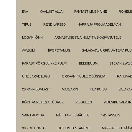
EVA
KAALUST ALLA
FANTASTILINE NAINE
ROHELI
TIPUS
RENDILAPSED
HÄRRA JA PROUA ADELMAN
LOGANI ÕNN
ARMASTUSEST. AINULT TÄISKASVANUTELE.
AVASÜLI
HIPOPOTAMUS
SALAKAVAL URFIN JA TEMA PU
PÄRAST PÕRGULIKKE PULMI
BEEBIBUUM
STEFAN ZWEI
ÜHE JÄRVE LUGU
ORKAAN. TUULE ODÜSSEIA
RAHUVAL
28 PANFILOVLAST
MAAVÄRIN
HEA POISS
SALAPÄ
KÕIGI ANNETEGA TÜDRUK
PEIGMEES
VIDEVIKU VALVUR
SAINT AMOUR
MÄLETAN, EI MÄLETA!
VASTASSEIS
30 KOHTINGUT
UHIUUS TESTAMENT
MAFFIA: ELLUJÄÄ