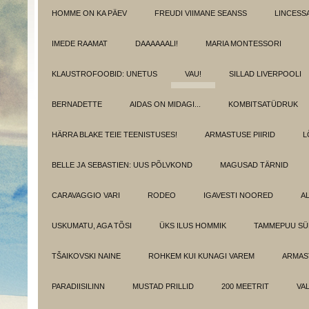
HOMME ON KA PÄEV
FREUDI VIIMANE SEANSS
LINCESS
IMEDE RAAMAT
DAAAAAALI!
MARIA MONTESSORI
KLAUSTROFOOBID: UNETUS
VAU!
SILLAD LIVERPOOLI
BERNADETTE
AIDAS ON MIDAGI...
KOMBITSATÜDRUK
HÄRRA BLAKE TEIE TEENISTUSES!
ARMASTUSE PIIRID
L
BELLE JA SEBASTIEN: UUS PÕLVKOND
MAGUSAD TÄRNID
CARAVAGGIO VARI
RODEO
IGAVESTI NOORED
A
USKUMATU, AGA TÕSI
ÜKS ILUS HOMMIK
TAMMEPUU S
TŠAIKOVSKI NAINE
ROHKEM KUI KUNAGI VAREM
ARMAST
PARADIISILINN
MUSTAD PRILLID
200 MEETRIT
VA