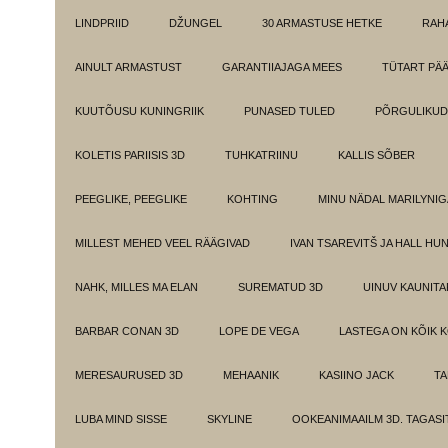
LINDPRIID
DŽUNGEL
30 ARMASTUSE HETKE
RAH
AINULT ARMASTUST
GARANTIIAJAGA MEES
TÜTART PÄ
KUUTÕUSU KUNINGRIIK
PUNASED TULED
PÕRGULIKUD
KOLETIS PARIISIS 3D
TUHKATRIINU
KALLIS SÕBER
PEEGLIKE, PEEGLIKE
KOHTING
MINU NÄDAL MARILYNIG
MILLEST MEHED VEEL RÄÄGIVAD
IVAN TSAREVITŠ JA HALL HU
NAHK, MILLES MA ELAN
SUREMATUD 3D
UINUV KAUNITA
BARBAR CONAN 3D
LOPE DE VEGA
LASTEGA ON KÕIK 
MERESAURUSED 3D
MEHAANIK
KASIINO JACK
TA
LUBA MIND SISSE
SKYLINE
OOKEANIMAAILM 3D. TAGASI