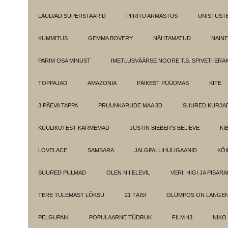
LAULVAD SUPERSTAARID
PIIRITU ARMASTUS
UNISTUST
KUMMITUS
GEMMA BOVERY
NÄHTAMATUD
NAINE
PARIM OSA MINUST
IMETLUSVÄÄRSE NOORE T.S. SPIVETI ER
TOPPAJAD
AMAZONIA
PÄIKEST PÜÜDMAS
KITE
3 PÄEVA TAPPA
PRUUNKARUDE MAA 3D
SUURED KURJA
KÜÜLIKUTEST KÄRMEMAD
JUSTIN BIEBER'S BELIEVE
KI
LOVELACE
SAMSARA
JALGPALLIHULIGAANID
KÕI
SUURED PULMAD
OLEN NII ELEVIL
VERI, HIGI JA PISAR
TERE TULEMAST LÕKSU
21 TÄIS!
OLÜMPOS ON LANGE
PELGUPAIK
POPULAARNE TÜDRUK
FILM 43
NIKO