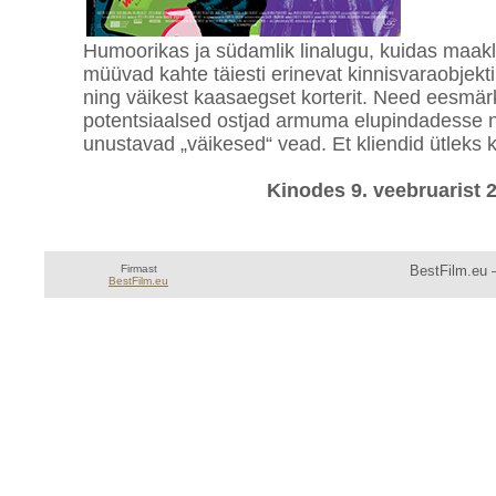
Humoorikas ja südamlik linalugu, kuidas maakl
müüvad kahte täiesti erinevat kinnisvaraobjekt
ning väikest kaasaegset korterit. Need eesmä
potentsiaalsed ostjad armuma elupindadesse n
unustavad „väikesed“ vead. Et kliendid ütleks 
Kinodes 9. veebruarist 
Firmast
BestFilm.eu —
BestFilm.eu