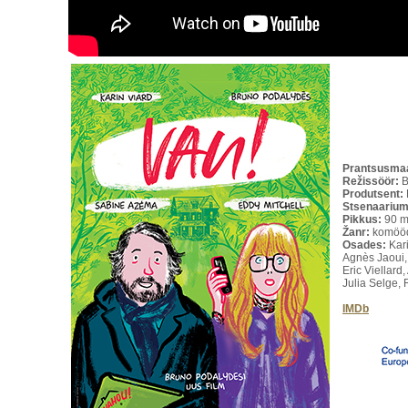
Prantsusmaa
Režissöör:
B
Produtsent:
Stsenaarium
Pikkus:
90 m
Žanr:
komöö
Osades:
Kar
Agnès Jaoui,
Eric Viellard
Julia Selge,
IMDb