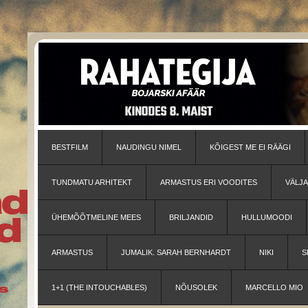
BESTFILM
NAUDINGU NIMEL
KÕIGEST ME EI RÄÄGI
TUNDMATU ARHITEKT
ARMASTUS ERI VOODITES
VÄLJ
ÜHEMÕÕTMELINE MEES
BRILJANDID
HULLUMOODI
ARMASTUS
JUMALIK. SARAH BERNHARDT
NIKI
S
1+1 (THE INTOUCHABLES)
NÕUSOLEK
MARCELLO MIO