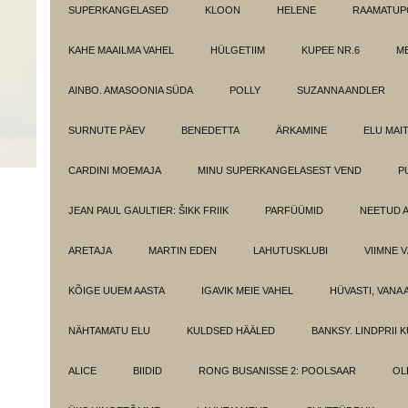
SUPERKANGELASED
KLOON
HELENE
RAAMATUPO
KAHE MAAILMA VAHEL
HÜLGETIIM
KUPEE NR.6
M
AINBO. AMASOONIA SÜDA
POLLY
SUZANNA ANDLER
SURNUTE PÄEV
BENEDETTA
ÄRKAMINE
ELU MAI
CARDINI MOEMAJA
MINU SUPERKANGELASEST VEND
P
JEAN PAUL GAULTIER: ŠIKK FRIIK
PARFÜÜMID
NEETUD 
ARETAJA
MARTIN EDEN
LAHUTUSKLUBI
VIIMNE 
KÕIGE UUEM AASTA
IGAVIK MEIE VAHEL
HÜVASTI, VANA 
NÄHTAMATU ELU
KULDSED HÄÄLED
BANKSY. LINDPRII 
ALICE
BIIDID
RONG BUSANISSE 2: POOLSAAR
OL