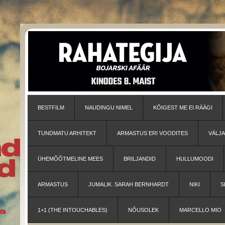
BESTFILM
NAUDINGU NIMEL
KÕIGEST ME EI RÄÄGI
TUNDMATU ARHITEKT
ARMASTUS ERI VOODITES
VÄLJ
ÜHEMÕÕTMELINE MEES
BRILJANDID
HULLUMOODI
ARMASTUS
JUMALIK. SARAH BERNHARDT
NIKI
S
1+1 (THE INTOUCHABLES)
NÕUSOLEK
MARCELLO MIO