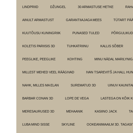
LINDPRIID
DŽUNGEL
30 ARMASTUSE HETKE
RAH
AINULT ARMASTUST
GARANTIIAJAGA MEES
TÜTART PÄ
KUUTÕUSU KUNINGRIIK
PUNASED TULED
PÕRGULIKUD
KOLETIS PARIISIS 3D
TUHKATRIINU
KALLIS SÕBER
PEEGLIKE, PEEGLIKE
KOHTING
MINU NÄDAL MARILYNIG
MILLEST MEHED VEEL RÄÄGIVAD
IVAN TSAREVITŠ JA HALL HU
NAHK, MILLES MA ELAN
SUREMATUD 3D
UINUV KAUNITA
BARBAR CONAN 3D
LOPE DE VEGA
LASTEGA ON KÕIK 
MERESAURUSED 3D
MEHAANIK
KASIINO JACK
TA
LUBA MIND SISSE
SKYLINE
OOKEANIMAAILM 3D. TAGASI