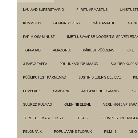
LAULVAD SUPERSTAARID
PIIRITU ARMASTUS
UNISTUST
KUMMITUS
GEMMA BOVERY
NÄHTAMATUD
NAINE
PARIM OSA MINUST
IMETLUSVÄÄRSE NOORE T.S. SPIVETI ER
TOPPAJAD
AMAZONIA
PÄIKEST PÜÜDMAS
KITE
3 PÄEVA TAPPA
PRUUNKARUDE MAA 3D
SUURED KURJA
KÜÜLIKUTEST KÄRMEMAD
JUSTIN BIEBER'S BELIEVE
KI
LOVELACE
SAMSARA
JALGPALLIHULIGAANID
KÕI
SUURED PULMAD
OLEN NII ELEVIL
VERI, HIGI JA PISAR
TERE TULEMAST LÕKSU
21 TÄIS!
OLÜMPOS ON LANGE
PELGUPAIK
POPULAARNE TÜDRUK
FILM 43
NIKO