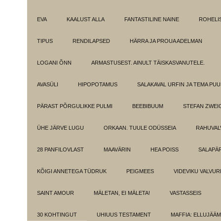
EVA
KAALUST ALLA
FANTASTILINE NAINE
ROHELI
TIPUS
RENDILAPSED
HÄRRA JA PROUA ADELMAN
LOGANI ÕNN
ARMASTUSEST. AINULT TÄISKASVANUTELE.
AVASÜLI
HIPOPOTAMUS
SALAKAVAL URFIN JA TEMA PU
PÄRAST PÕRGULIKKE PULMI
BEEBIBUUM
STEFAN ZWEI
ÜHE JÄRVE LUGU
ORKAAN. TUULE ODÜSSEIA
RAHUVAL
28 PANFILOVLAST
MAAVÄRIN
HEA POISS
SALAPÄ
KÕIGI ANNETEGA TÜDRUK
PEIGMEES
VIDEVIKU VALVUR
SAINT AMOUR
MÄLETAN, EI MÄLETA!
VASTASSEIS
30 KOHTINGUT
UHIUUS TESTAMENT
MAFFIA: ELLUJÄÄ