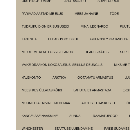
ÜKS HINGETÕMME
LAHUTAMATUD
SUVETÜDRUK
PARIMAD AASTAD ME ELUS
MEES JA NAINE
TÕDE
TÜDRUKUID ON ERISUGUSEID
MINA, LEONARDO
PUUT
TANTSIJA
LUBADUS KOIDIKUL
GUERNSEY KIRJANDUS- 
ME OLEME ALATI LOSSIS ELANUD
HEADES KÄTES
SUPE
VÄIKE DRAAKON KOKOSAURUS: SEIKLUS DŽUNGLIS
MIKS ME 
VALEKONTO
ARKTIKA
OOTAMATU ARMASTUS
UJ
MEES, KES ÜLLATAS KÕIKI
LAHUTA, ET ARMASTADA
EKS
MUUMID JA TALVINE IMEDEMAA
AJUTISED RASKUSED
Õ
KANGELASE NAASMINE
SÜNNA!
RAAMATUPOOD
WINCHESTER
STAATUSE UUENDAMINE
PÄIKE SÜDAMES