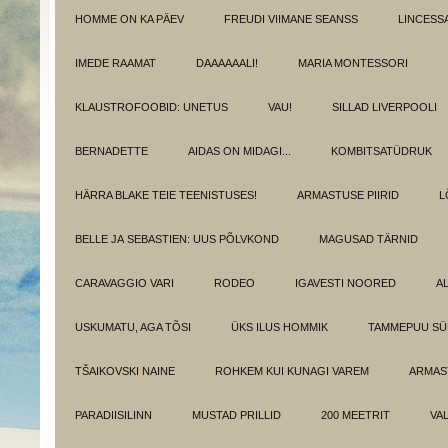
HOMME ON KA PÄEV
FREUDI VIIMANE SEANSS
LINCESS
IMEDE RAAMAT
DAAAAAALI!
MARIA MONTESSORI
KLAUSTROFOOBID: UNETUS
VAU!
SILLAD LIVERPOOLI
BERNADETTE
AIDAS ON MIDAGI...
KOMBITSATÜDRUK
HÄRRA BLAKE TEIE TEENISTUSES!
ARMASTUSE PIIRID
L
BELLE JA SEBASTIEN: UUS PÕLVKOND
MAGUSAD TÄRNID
CARAVAGGIO VARI
RODEO
IGAVESTI NOORED
A
USKUMATU, AGA TÕSI
ÜKS ILUS HOMMIK
TAMMEPUU S
TŠAIKOVSKI NAINE
ROHKEM KUI KUNAGI VAREM
ARMAST
PARADIISILINN
MUSTAD PRILLID
200 MEETRIT
VA