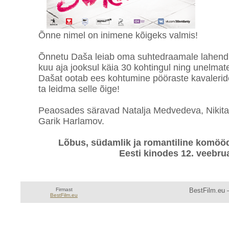
Õnne nimel on inimene kõigeks valmis!
Õnnetu Daša leiab oma suhtedraamale lahenduse
kuu aja jooksul käia 30 kohtingul ning unelmat
Dašat ootab ees kohtumine pööraste kavalerid
ta leidma selle õige!
Peaosades säravad Natalja Medvedeva, Nikita 
Garik Harlamov.
Lõbus, südamlik ja romantiline komööd
Eesti kinodes 12. veebrua
Firmast
BestFilm.eu —
BestFilm.eu