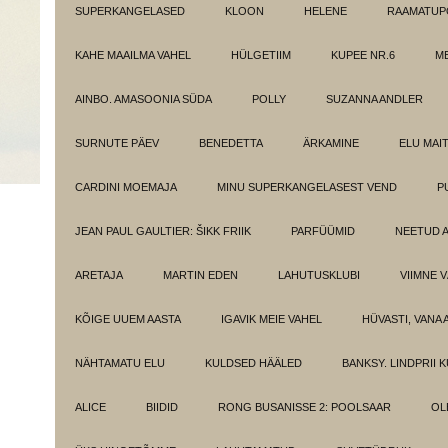
SUPERKANGELASED
KLOON
HELENE
RAAMATUPO
KAHE MAAILMA VAHEL
HÜLGETIIM
KUPEE NR.6
M
AINBO. AMASOONIA SÜDA
POLLY
SUZANNA ANDLER
SURNUTE PÄEV
BENEDETTA
ÄRKAMINE
ELU MAI
CARDINI MOEMAJA
MINU SUPERKANGELASEST VEND
P
JEAN PAUL GAULTIER: ŠIKK FRIIK
PARFÜÜMID
NEETUD 
ARETAJA
MARTIN EDEN
LAHUTUSKLUBI
VIIMNE 
KÕIGE UUEM AASTA
IGAVIK MEIE VAHEL
HÜVASTI, VANA 
NÄHTAMATU ELU
KULDSED HÄÄLED
BANKSY. LINDPRII 
ALICE
BIIDID
RONG BUSANISSE 2: POOLSAAR
OL