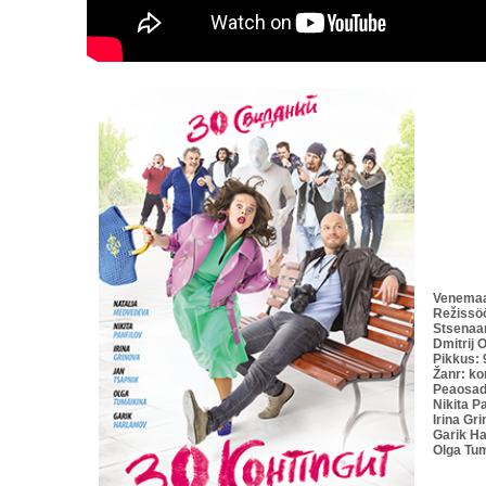
Venemaa
Režissöö
Stsenaar
Dmitrij 
Pikkus: 
Žanr: k
Peaosad
Nikita P
Irina Gr
Garik Ha
Olga Tum