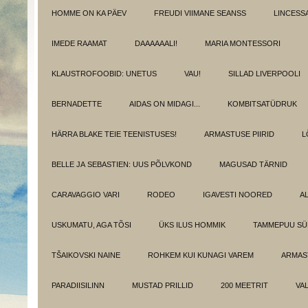
HOMME ON KA PÄEV
FREUDI VIIMANE SEANSS
LINCESS
IMEDE RAAMAT
DAAAAAALI!
MARIA MONTESSORI
KLAUSTROFOOBID: UNETUS
VAU!
SILLAD LIVERPOOLI
BERNADETTE
AIDAS ON MIDAGI...
KOMBITSATÜDRUK
HÄRRA BLAKE TEIE TEENISTUSES!
ARMASTUSE PIIRID
L
BELLE JA SEBASTIEN: UUS PÕLVKOND
MAGUSAD TÄRNID
CARAVAGGIO VARI
RODEO
IGAVESTI NOORED
A
USKUMATU, AGA TÕSI
ÜKS ILUS HOMMIK
TAMMEPUU S
TŠAIKOVSKI NAINE
ROHKEM KUI KUNAGI VAREM
ARMAST
PARADIISILINN
MUSTAD PRILLID
200 MEETRIT
VA