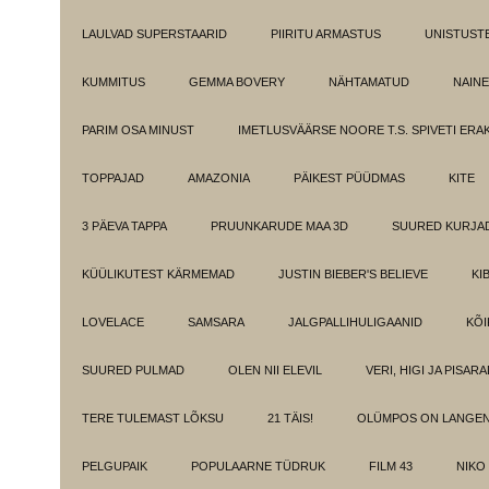
LAULVAD SUPERSTAARID
PIIRITU ARMASTUS
UNISTUST
KUMMITUS
GEMMA BOVERY
NÄHTAMATUD
NAINE
PARIM OSA MINUST
IMETLUSVÄÄRSE NOORE T.S. SPIVETI ER
TOPPAJAD
AMAZONIA
PÄIKEST PÜÜDMAS
KITE
3 PÄEVA TAPPA
PRUUNKARUDE MAA 3D
SUURED KURJA
KÜÜLIKUTEST KÄRMEMAD
JUSTIN BIEBER'S BELIEVE
KI
LOVELACE
SAMSARA
JALGPALLIHULIGAANID
KÕI
SUURED PULMAD
OLEN NII ELEVIL
VERI, HIGI JA PISAR
TERE TULEMAST LÕKSU
21 TÄIS!
OLÜMPOS ON LANGE
PELGUPAIK
POPULAARNE TÜDRUK
FILM 43
NIKO