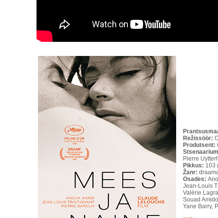
Prantsusma
Režissöör:
C
Produtsent:
Stsenaarium
Pierre Uytte
Pikkus:
103 
Žanr:
draam
Osades:
Ano
Jean-Louis Tr
Valérie Lagr
Souad Amido
Yane Barry, 