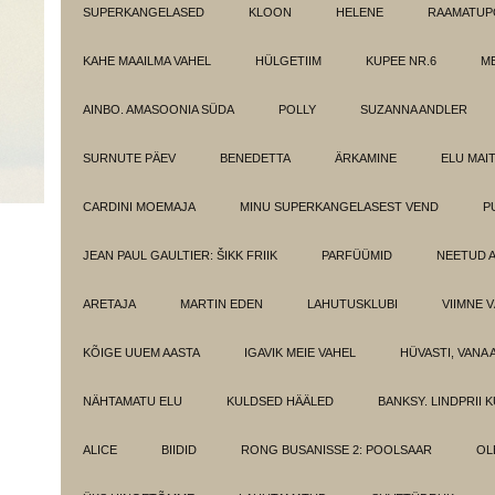
SUPERKANGELASED
KLOON
HELENE
RAAMATUPO
KAHE MAAILMA VAHEL
HÜLGETIIM
KUPEE NR.6
M
AINBO. AMASOONIA SÜDA
POLLY
SUZANNA ANDLER
SURNUTE PÄEV
BENEDETTA
ÄRKAMINE
ELU MAI
CARDINI MOEMAJA
MINU SUPERKANGELASEST VEND
P
JEAN PAUL GAULTIER: ŠIKK FRIIK
PARFÜÜMID
NEETUD 
ARETAJA
MARTIN EDEN
LAHUTUSKLUBI
VIIMNE 
KÕIGE UUEM AASTA
IGAVIK MEIE VAHEL
HÜVASTI, VANA 
NÄHTAMATU ELU
KULDSED HÄÄLED
BANKSY. LINDPRII 
ALICE
BIIDID
RONG BUSANISSE 2: POOLSAAR
OL