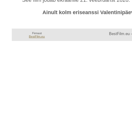
See film jõuab ekraanile 21. veebruarist 2020.
Ainult kolm eriseanssi Valentinipäe
Firmast
BestFilm.eu —
BestFilm.eu