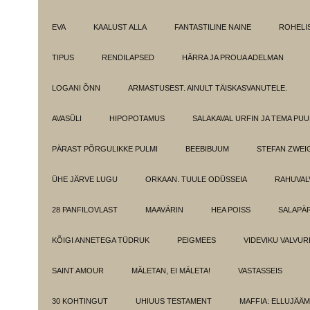
EVA
KAALUST ALLA
FANTASTILINE NAINE
ROHELI
TIPUS
RENDILAPSED
HÄRRA JA PROUA ADELMAN
LOGANI ÕNN
ARMASTUSEST. AINULT TÄISKASVANUTELE.
AVASÜLI
HIPOPOTAMUS
SALAKAVAL URFIN JA TEMA PU
PÄRAST PÕRGULIKKE PULMI
BEEBIBUUM
STEFAN ZWEI
ÜHE JÄRVE LUGU
ORKAAN. TUULE ODÜSSEIA
RAHUVAL
28 PANFILOVLAST
MAAVÄRIN
HEA POISS
SALAPÄ
KÕIGI ANNETEGA TÜDRUK
PEIGMEES
VIDEVIKU VALVUR
SAINT AMOUR
MÄLETAN, EI MÄLETA!
VASTASSEIS
30 KOHTINGUT
UHIUUS TESTAMENT
MAFFIA: ELLUJÄÄ