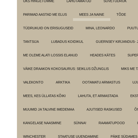
ÜKS HINGETÕMME
LAHUTAMATUD
SUVETÜDRUK
PARIMAD AASTAD ME ELUS
MEES JA NAINE
TÕDE
TÜDRUKUID ON ERISUGUSEID
MINA, LEONARDO
PUUT
TANTSIJA
LUBADUS KOIDIKUL
GUERNSEY KIRJANDUS- 
ME OLEME ALATI LOSSIS ELANUD
HEADES KÄTES
SUPE
VÄIKE DRAAKON KOKOSAURUS: SEIKLUS DŽUNGLIS
MIKS ME 
VALEKONTO
ARKTIKA
OOTAMATU ARMASTUS
UJ
MEES, KES ÜLLATAS KÕIKI
LAHUTA, ET ARMASTADA
EKS
MUUMID JA TALVINE IMEDEMAA
AJUTISED RASKUSED
Õ
KANGELASE NAASMINE
SÜNNA!
RAAMATUPOOD
WINCHESTER
STAATUSE UUENDAMINE
PÄIKE SÜDAMES