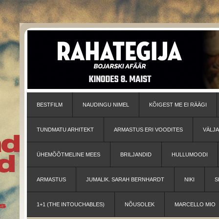
BESTFILM
NAUDINGU NIMEL
KÕIGEST ME EI RÄÄGI
TUNDMATU ARHITEKT
ARMASTUS ERI VOODITES
VÄLJ
ÜHEMÕÕTMELINE MEES
BRILJANDID
HULLUMOODI
ARMASTUS
JUMALIK. SARAH BERNHARDT
NIKI
S
1+1 (THE INTOUCHABLES)
NÕUSOLEK
MARCELLO MIO