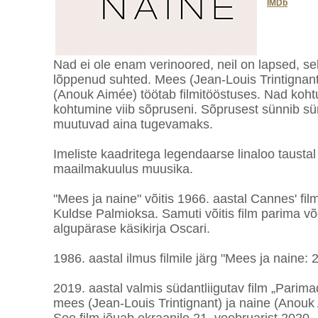
IMDb
Nad ei ole enam verinoored, neil on lapsed, selj
lõppenud suhted. Mees (Jean-Louis Trintignant) 
(Anouk Aimée) töötab filmitööstuses. Nad kohtu
kohtumine viib sõpruseni. Sõprusest sünnib s
muutuvad aina tugevamaks.
Imeliste kaadritega legendaarse linaloo taustal 
maailmakuulus muusika.
"Mees ja naine" võitis 1966. aastal Cannes' fil
Kuldse Palmioksa. Samuti võitis film parima võ
algupärase käsikirja Oscari.
1986. aastal ilmus filmile järg "Mees ja naine: 2
2019. aastal valmis südantliigutav film „Parim
mees (Jean-Louis Trintignant) ja naine (Anou