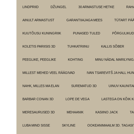
LINDPRIID
DŽUNGEL
30 ARMASTUSE HETKE
RAH
AINULT ARMASTUST
GARANTIIAJAGA MEES
TÜTART PÄ
KUUTÕUSU KUNINGRIIK
PUNASED TULED
PÕRGULIKUD
KOLETIS PARIISIS 3D
TUHKATRIINU
KALLIS SÕBER
PEEGLIKE, PEEGLIKE
KOHTING
MINU NÄDAL MARILYNIG
MILLEST MEHED VEEL RÄÄGIVAD
IVAN TSAREVITŠ JA HALL HU
NAHK, MILLES MA ELAN
SUREMATUD 3D
UINUV KAUNITA
BARBAR CONAN 3D
LOPE DE VEGA
LASTEGA ON KÕIK 
MERESAURUSED 3D
MEHAANIK
KASIINO JACK
TA
LUBA MIND SISSE
SKYLINE
OOKEANIMAAILM 3D. TAGASI