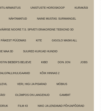
IRITU ARMASTUS
UNISTUSTE HOROSKOOP
KURAKÄSI
NÄHTAMATUD
NAINE MUSTAS: SURMAINGEL
VÄÄRSE NOORE T.S. SPIVETI ERAKORDNE TEEKOND 3D
PÄIKEST PÜÜDMAS
KITE
GIGOLO MASKI ALL
E MAA 3D
SUURED KURJAD HUNDID
USTIN BIEBER'S BELIEVE
KIBE!
DON JON
JOBS
JALGPALLIHULIGAANID
KÕIK HINNAS 2
ELEVIL
VERI, HIGI JA PISARAD
MÖBIUS
ÄIS!
OLÜMPOS ON LANGENUD
GAMBIIT
ÜDRUK
FILM 43
NIKO JA LENDAVAD PÕHJAPÕDRAD