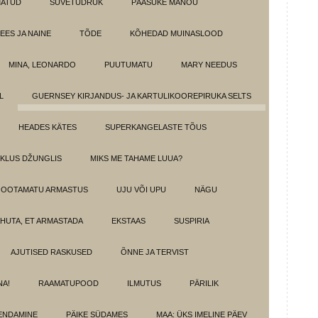
MATUD
SUVETÜDRUK
PÄÄSUKE MANOU
EES JA NAINE
TÕDE
KÕHEDAD MUINASLOOD
MINA, LEONARDO
PUUTUMATU
MARY NEEDUS
L
GUERNSEY KIRJANDUS- JA KARTULIKOOREPIRUKA SELTS
HEADES KÄTES
SUPERKANGELASTE TÕUS
IKLUS DŽUNGLIS
MIKS ME TAHAME LUUA?
OOTAMATU ARMASTUS
UJU VÕI UPU
NÄGU
HUTA, ET ARMASTADA
EKSTAAS
SUSPIRIA
AJUTISED RASKUSED
ÕNNE JA TERVIST
NA!
RAAMATUPOOD
ILMUTUS
PÄRILIK
ENDAMINE
PÄIKE SÜDAMES
MAA: ÜKS IMELINE PÄEV