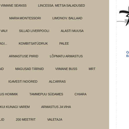
 VIIMANE SEANSS
LINCESSA. METSA SALADUSED
MARIA MONTESSORI
LIMONOV. BALLAAD
VAU!
SILLAD LIVERPOOLI
ALASTI MUUSA
GI...
KOMBITSATÜDRUK
PALEE
ARMASTUSE PIIRID
LÕPMATU ARMASTUS
OND
MAGUSAD TÄRNID
VIIMANE BUSS
MRT
IGAVESTI NOORED
ALCARRAS
LUS HOMMIK
TAMMEPUU SÜDAMES
CHIARA
KUI KUNAGI VAREM
ARMASTUS JA VIHA
LID
200 MEETRIT
VALETAJA