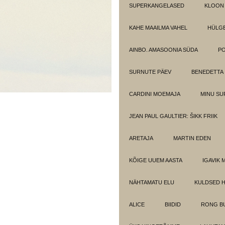
SUPERKANGELASED
KLOON
KAHE MAAILMA VAHEL
HÜLGE
AINBO. AMASOONIA SÜDA
PO
SURNUTE PÄEV
BENEDETTA
CARDINI MOEMAJA
MINU SU
JEAN PAUL GAULTIER: ŠIKK FRIIK
ARETAJA
MARTIN EDEN
KÕIGE UUEM AASTA
IGAVIK 
NÄHTAMATU ELU
KULDSED 
ALICE
BIIDID
RONG BU