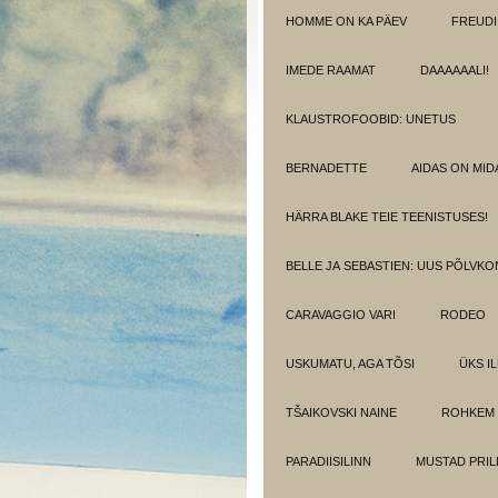
HOMME ON KA PÄEV
FREUDI
IMEDE RAAMAT
DAAAAAALI!
KLAUSTROFOOBID: UNETUS
BERNADETTE
AIDAS ON MIDA
HÄRRA BLAKE TEIE TEENISTUSES!
BELLE JA SEBASTIEN: UUS PÕLVK
CARAVAGGIO VARI
RODEO
USKUMATU, AGA TÕSI
ÜKS I
TŠAIKOVSKI NAINE
ROHKEM 
PARADIISILINN
MUSTAD PRIL