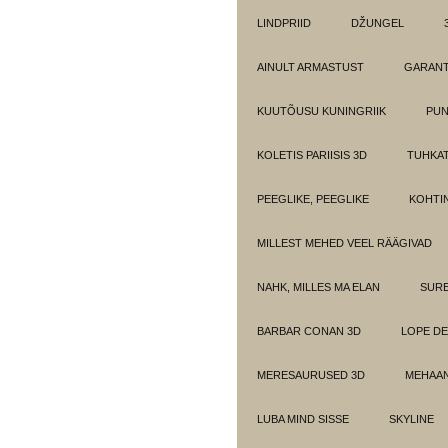
LINDPRIID
DŽUNGEL
AINULT ARMASTUST
GARANT
KUUTÕUSU KUNINGRIIK
PUN
KOLETIS PARIISIS 3D
TUHKAT
PEEGLIKE, PEEGLIKE
KOHTI
MILLEST MEHED VEEL RÄÄGIVAD
NAHK, MILLES MA ELAN
SUR
BARBAR CONAN 3D
LOPE DE
MERESAURUSED 3D
MEHAAN
LUBA MIND SISSE
SKYLINE