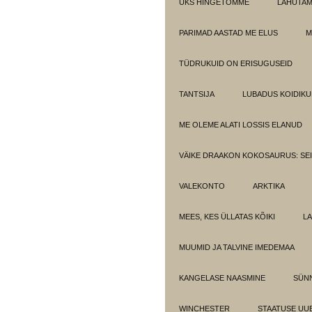
ÜKS HINGETÕMME
LAHUTA
PARIMAD AASTAD ME ELUS
M
TÜDRUKUID ON ERISUGUSEID
TANTSIJA
LUBADUS KOIDIKU
ME OLEME ALATI LOSSIS ELANUD
VÄIKE DRAAKON KOKOSAURUS: SE
VALEKONTO
ARKTIKA
MEES, KES ÜLLATAS KÕIKI
LA
MUUMID JA TALVINE IMEDEMAA
KANGELASE NAASMINE
SÜN
WINCHESTER
STAATUSE UU