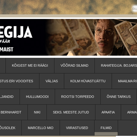
R
KÕIGEST ME EI RÄÄGI
VÕÕRAD SILMAD
RAHATEGIJA. BOJARS
STUS ERI VOODITES
VÄLJAS
KOLM HÜVASTIJÄTTU
MAAILMA RI
LJANDID
HULLUMOODI
ROOTSI TORPEEDO
ÕNNE TARKUS
H BERNHARDT
NIKI
SEKS. MEESTE JUTUD
APAATIA
ARMA
ÕUSOLEK
MARCELLO MIO
VIIRASTUSED
FILMID