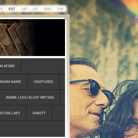
US
EST
LAT
LIT
ENG
FIN
KI AFÄÄR
KKAIM NAINE
UNISTUSED
BAMBI. LUGU ELUST METSAS
STUSE LAEV
RAKETT