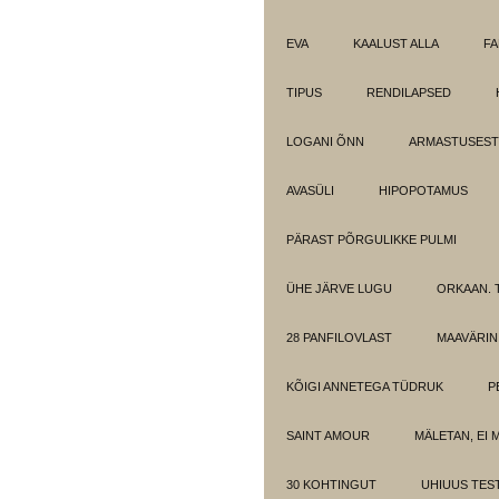
EVA
KAALUST ALLA
FA
TIPUS
RENDILAPSED
LOGANI ÕNN
ARMASTUSEST.
AVASÜLI
HIPOPOTAMUS
PÄRAST PÕRGULIKKE PULMI
ÜHE JÄRVE LUGU
ORKAAN. 
28 PANFILOVLAST
MAAVÄRIN
KÕIGI ANNETEGA TÜDRUK
P
SAINT AMOUR
MÄLETAN, EI 
30 KOHTINGUT
UHIUUS TES