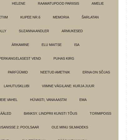
HELENE
RAAMATUPOOD PARIISIS
AMELIE
TIIM
KUPEE NR.6
MEMORIA
ŠARLATAN
LLY
SUZANNA ANDLER
ARMUKESED
ÄRKAMINE
ELU MAITSE
ISA
PERKANGELASEST VEND
PUHAS KIRG
PARFÜÜMID
NEETUD AMETNIK
ERNA ON SÕJAS
LAHUTUSKLUBI
VIIMNE VÄGILANE: KURJA JUUR
MEIE VAHEL
HÜVASTI, VANA AASTA!
EMA
HÄÄLED
BANKSY. LINDPRII KUNSTI TÕUS
TORMIPOISS
SANISSE 2: POOLSAAR
OLE MINU SILMADEKS