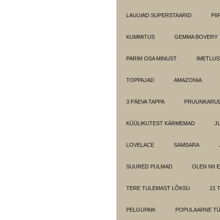
LAULVAD SUPERSTAARID
PI
KUMMITUS
GEMMA BOVERY
PARIM OSA MINUST
IMETLUS
TOPPAJAD
AMAZONIA
3 PÄEVA TAPPA
PRUUNKARUD
KÜÜLIKUTEST KÄRMEMAD
J
LOVELACE
SAMSARA
SUURED PULMAD
OLEN NII 
TERE TULEMAST LÕKSU
21 T
PELGUPAIK
POPULAARNE T