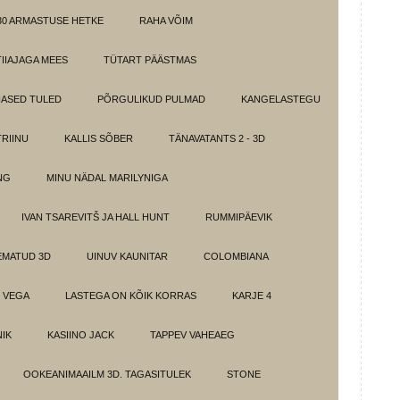
30 ARMASTUSE HETKE
RAHA VÕIM
IIAJAGA MEES
TÜTART PÄÄSTMAS
ASED TULED
PÕRGULIKUD PULMAD
KANGELASTEGU
RIINU
KALLIS SÕBER
TÄNAVATANTS 2 - 3D
NG
MINU NÄDAL MARILYNIGA
IVAN TSAREVITŠ JA HALL HUNT
RUMMIPÄEVIK
EMATUD 3D
UINUV KAUNITAR
COLOMBIANA
 VEGA
LASTEGA ON KÕIK KORRAS
KARJE 4
IK
KASIINO JACK
TAPPEV VAHEAEG
OOKEANIMAAILM 3D. TAGASITULEK
STONE