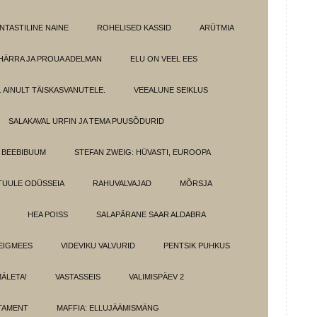
NTASTILINE NAINE
ROHELISED KASSID
ARÜTMIA
HÄRRA JA PROUA ADELMAN
ELU ON VEEL EES
 AINULT TÄISKASVANUTELE.
VEEALUNE SEIKLUS
SALAKAVAL URFIN JA TEMA PUUSÕDURID
BEEBIBUUM
STEFAN ZWEIG: HÜVASTI, EUROOPA
TUULE ODÜSSEIA
RAHUVALVAJAD
MÕRSJA
HEA POISS
SALAPÄRANE SAAR ALDABRA
EIGMEES
VIDEVIKU VALVURID
PENTSIK PUHKUS
MÄLETA!
VASTASSEIS
VALIMISPÄEV 2
TAMENT
MAFFIA: ELLUJÄÄMISMÄNG