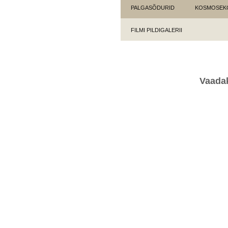
PALGASÕDURID
KOSMOSEK
FILMI PILDIGALERII
Vaadak