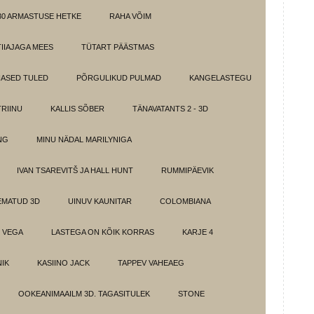
30 ARMASTUSE HETKE
RAHA VÕIM
IIAJAGA MEES
TÜTART PÄÄSTMAS
ASED TULED
PÕRGULIKUD PULMAD
KANGELASTEGU
RIINU
KALLIS SÕBER
TÄNAVATANTS 2 - 3D
NG
MINU NÄDAL MARILYNIGA
IVAN TSAREVITŠ JA HALL HUNT
RUMMIPÄEVIK
EMATUD 3D
UINUV KAUNITAR
COLOMBIANA
 VEGA
LASTEGA ON KÕIK KORRAS
KARJE 4
IK
KASIINO JACK
TAPPEV VAHEAEG
OOKEANIMAAILM 3D. TAGASITULEK
STONE