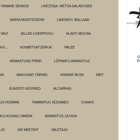
 VIIMANE SEANSS
LINCESSA. METSA SALADUSED
MARIA MONTESSORI
LIMONOV. BALLAAD
VAU!
SILLAD LIVERPOOLI
ALASTI MUUSA
GI...
KOMBITSATÜDRUK
PALEE
ARMASTUSE PIIRID
LÕPMATU ARMASTUS
OND
MAGUSAD TÄRNID
VIIMANE BUSS
MRT
IGAVESTI NOORED
ALCARRAS
LUS HOMMIK
TAMMEPUU SÜDAMES
CHIARA
KUI KUNAGI VAREM
ARMASTUS JA VIHA
LID
200 MEETRIT
VALETAJA