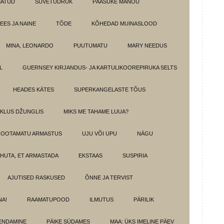
MATUD
SUVETÜDRUK
PÄÄSUKE MANOU
EES JA NAINE
TÕDE
KÕHEDAD MUINASLOOD
MINA, LEONARDO
PUUTUMATU
MARY NEEDUS
L
GUERNSEY KIRJANDUS- JA KARTULIKOOREPIRUKA SELTS
HEADES KÄTES
SUPERKANGELASTE TÕUS
IKLUS DŽUNGLIS
MIKS ME TAHAME LUUA?
OOTAMATU ARMASTUS
UJU VÕI UPU
NÄGU
HUTA, ET ARMASTADA
EKSTAAS
SUSPIRIA
AJUTISED RASKUSED
ÕNNE JA TERVIST
NA!
RAAMATUPOOD
ILMUTUS
PÄRILIK
ENDAMINE
PÄIKE SÜDAMES
MAA: ÜKS IMELINE PÄEV