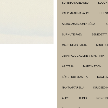
SUPERKANGELASED
KLOON
KAHE MAAILMA VAHEL
HÜLGE
AINBO. AMASOONIA SÜDA
PO
SURNUTE PÄEV
BENEDETTA
CARDINI MOEMAJA
MINU SU
JEAN PAUL GAULTIER: ŠIKK FRIIK
ARETAJA
MARTIN EDEN
KÕIGE UUEM AASTA
IGAVIK 
NÄHTAMATU ELU
KULDSED 
ALICE
BIIDID
RONG BU