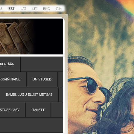
US
EST
LAT
LIT
ENG
FIN
KI AFÄÄR
KKAIM NAINE
UNISTUSED
BAMBI. LUGU ELUST METSAS
STUSE LAEV
RAKETT