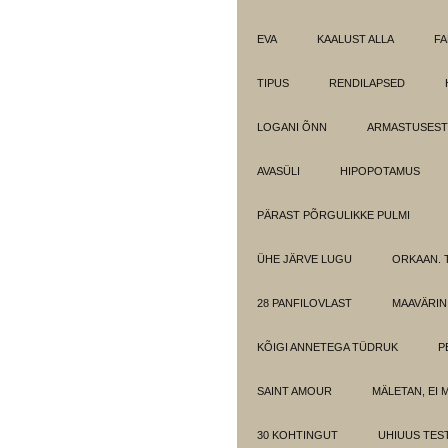
EVA
KAALUST ALLA
FA
TIPUS
RENDILAPSED
LOGANI ÕNN
ARMASTUSEST.
AVASÜLI
HIPOPOTAMUS
PÄRAST PÕRGULIKKE PULMI
ÜHE JÄRVE LUGU
ORKAAN. 
28 PANFILOVLAST
MAAVÄRIN
KÕIGI ANNETEGA TÜDRUK
P
SAINT AMOUR
MÄLETAN, EI 
30 KOHTINGUT
UHIUUS TES