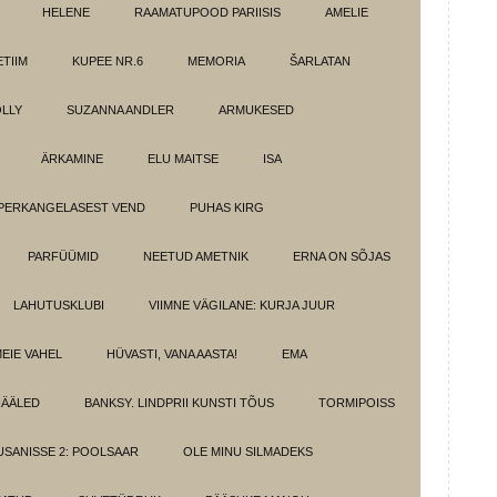
HELENE
RAAMATUPOOD PARIISIS
AMELIE
TIIM
KUPEE NR.6
MEMORIA
ŠARLATAN
LLY
SUZANNA ANDLER
ARMUKESED
ÄRKAMINE
ELU MAITSE
ISA
PERKANGELASEST VEND
PUHAS KIRG
PARFÜÜMID
NEETUD AMETNIK
ERNA ON SÕJAS
LAHUTUSKLUBI
VIIMNE VÄGILANE: KURJA JUUR
MEIE VAHEL
HÜVASTI, VANA AASTA!
EMA
HÄÄLED
BANKSY. LINDPRII KUNSTI TÕUS
TORMIPOISS
SANISSE 2: POOLSAAR
OLE MINU SILMADEKS