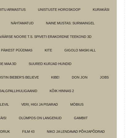
IRITU ARMASTUS
UNISTUSTE HOROSKOOP
KURAKÄSI
NÄHTAMATUD
NAINE MUSTAS: SURMAINGEL
VÄÄRSE NOORE T.S. SPIVETI ERAKORDNE TEEKOND 3D
PÄIKEST PÜÜDMAS
KITE
GIGOLO MASKI ALL
E MAA 3D
SUURED KURJAD HUNDID
USTIN BIEBER'S BELIEVE
KIBE!
DON JON
JOBS
JALGPALLIHULIGAANID
KÕIK HINNAS 2
ELEVIL
VERI, HIGI JA PISARAD
MÖBIUS
ÄIS!
OLÜMPOS ON LANGENUD
GAMBIIT
ÜDRUK
FILM 43
NIKO JA LENDAVAD PÕHJAPÕDRAD