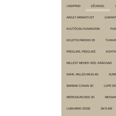
LINDPRIID
DŽUNGEL
AINULT ARMASTUST
GARANT
KUUTÕUSU KUNINGRIIK
PUN
KOLETIS PARIISIS 3D
TUHKAT
PEEGLIKE, PEEGLIKE
KOHTI
MILLEST MEHED VEEL RÄÄGIVAD
NAHK, MILLES MA ELAN
SUR
BARBAR CONAN 3D
LOPE DE
MERESAURUSED 3D
MEHAAN
LUBA MIND SISSE
SKYLINE