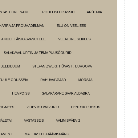
NTASTILINE NAINE
ROHELISED KASSID
ARÜTMIA
HÄRRA JA PROUA ADELMAN
ELU ON VEEL EES
 AINULT TÄISKASVANUTELE.
VEEALUNE SEIKLUS
SALAKAVAL URFIN JA TEMA PUUSÕDURID
BEEBIBUUM
STEFAN ZWEIG: HÜVASTI, EUROOPA
TUULE ODÜSSEIA
RAHUVALVAJAD
MÕRSJA
HEA POISS
SALAPÄRANE SAAR ALDABRA
EIGMEES
VIDEVIKU VALVURID
PENTSIK PUHKUS
MÄLETA!
VASTASSEIS
VALIMISPÄEV 2
TAMENT
MAFFIA: ELLUJÄÄMISMÄNG