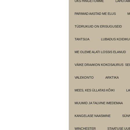
ÜKS HINGETÕMME
LAHUTA
PARIMAD AASTAD ME ELUS
M
TÜDRUKUID ON ERISUGUSEID
TANTSIJA
LUBADUS KOIDIKU
ME OLEME ALATI LOSSIS ELANUD
VÄIKE DRAAKON KOKOSAURUS: SE
VALEKONTO
ARKTIKA
MEES, KES ÜLLATAS KÕIKI
LA
MUUMID JA TALVINE IMEDEMAA
KANGELASE NAASMINE
SÜN
WINCHESTER
STAATUSE UU