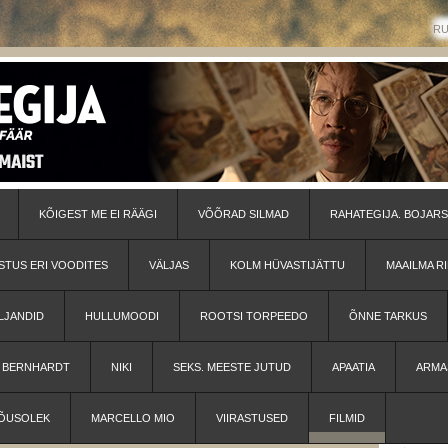
R
KÕIGEST ME EI RÄÄGI
VÕÕRAD SILMAD
RAHATEGIJA. BOJARS
STUS ERI VOODITES
VÄLJAS
KOLM HÜVASTIJÄTTU
MAAILMA RI
LJANDID
HULLUMOODI
ROOTSI TORPEEDO
ÕNNE TARKUS
H BERNHARDT
NIKI
SEKS. MEESTE JUTUD
APAATIA
ARMA
ÕUSOLEK
MARCELLO MIO
VIIRASTUSED
FILMID