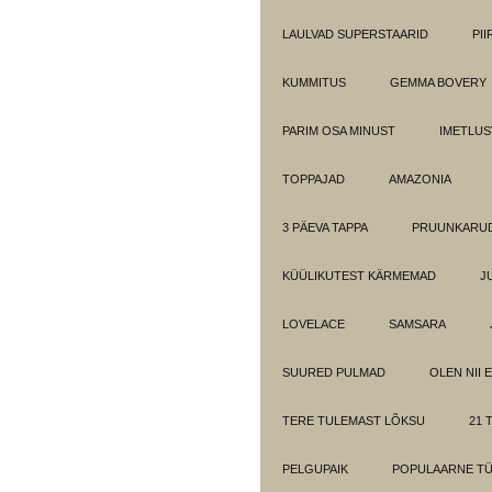
LAULVAD SUPERSTAARID
PI
KUMMITUS
GEMMA BOVERY
PARIM OSA MINUST
IMETLUS
TOPPAJAD
AMAZONIA
3 PÄEVA TAPPA
PRUUNKARUD
KÜÜLIKUTEST KÄRMEMAD
J
LOVELACE
SAMSARA
SUURED PULMAD
OLEN NII 
TERE TULEMAST LÕKSU
21 T
PELGUPAIK
POPULAARNE T