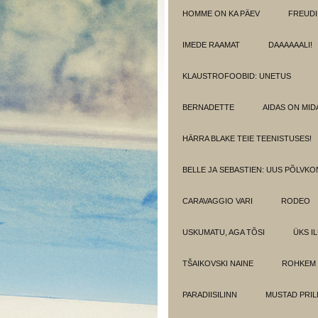
HOMME ON KA PÄEV
FREUDI
IMEDE RAAMAT
DAAAAAALI!
KLAUSTROFOOBID: UNETUS
BERNADETTE
AIDAS ON MIDA
HÄRRA BLAKE TEIE TEENISTUSES!
BELLE JA SEBASTIEN: UUS PÕLVK
CARAVAGGIO VARI
RODEO
USKUMATU, AGA TÕSI
ÜKS I
TŠAIKOVSKI NAINE
ROHKEM 
PARADIISILINN
MUSTAD PRIL