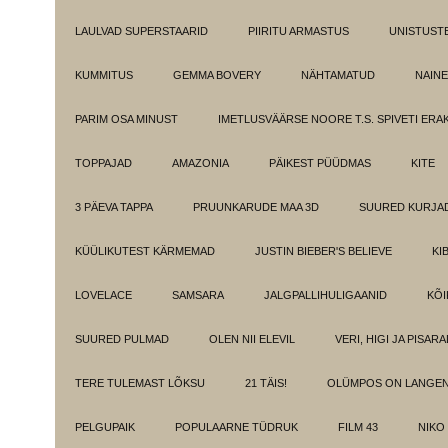
LAULVAD SUPERSTAARID
PIIRITU ARMASTUS
UNISTUST
KUMMITUS
GEMMA BOVERY
NÄHTAMATUD
NAINE
PARIM OSA MINUST
IMETLUSVÄÄRSE NOORE T.S. SPIVETI ER
TOPPAJAD
AMAZONIA
PÄIKEST PÜÜDMAS
KITE
3 PÄEVA TAPPA
PRUUNKARUDE MAA 3D
SUURED KURJA
KÜÜLIKUTEST KÄRMEMAD
JUSTIN BIEBER'S BELIEVE
KI
LOVELACE
SAMSARA
JALGPALLIHULIGAANID
KÕI
SUURED PULMAD
OLEN NII ELEVIL
VERI, HIGI JA PISAR
TERE TULEMAST LÕKSU
21 TÄIS!
OLÜMPOS ON LANGE
PELGUPAIK
POPULAARNE TÜDRUK
FILM 43
NIKO