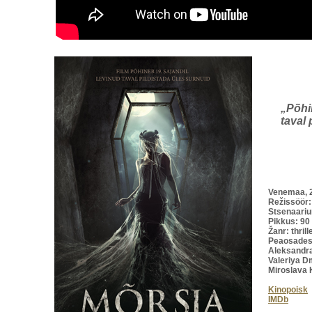
„Põhi
taval 
Venemaa, 
Režissöör:
Stsenaari
Pikkus: 90
Žanr: thrill
Peaosades
Aleksandra
Valeriya Dm
Miroslava 
Kinopoisk
IMDb