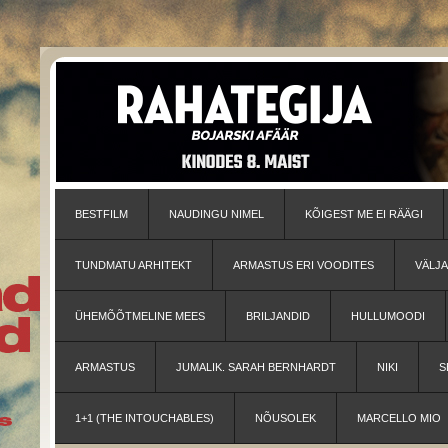
BESTFILM
NAUDINGU NIMEL
KÕIGEST ME EI RÄÄGI
TUNDMATU ARHITEKT
ARMASTUS ERI VOODITES
VÄLJ
ÜHEMÕÕTMELINE MEES
BRILJANDID
HULLUMOODI
ARMASTUS
JUMALIK. SARAH BERNHARDT
NIKI
S
1+1 (THE INTOUCHABLES)
NÕUSOLEK
MARCELLO MIO