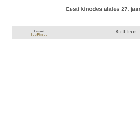
Eesti kinodes alates 27. jaa
Firmast
BestFilm.eu —
BestFilm.eu