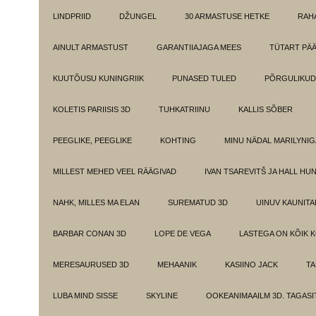
LINDPRIID
DŽUNGEL
30 ARMASTUSE HETKE
RAH
AINULT ARMASTUST
GARANTIIAJAGA MEES
TÜTART PÄ
KUUTÕUSU KUNINGRIIK
PUNASED TULED
PÕRGULIKUD
KOLETIS PARIISIS 3D
TUHKATRIINU
KALLIS SÕBER
PEEGLIKE, PEEGLIKE
KOHTING
MINU NÄDAL MARILYNIG
MILLEST MEHED VEEL RÄÄGIVAD
IVAN TSAREVITŠ JA HALL HU
NAHK, MILLES MA ELAN
SUREMATUD 3D
UINUV KAUNITA
BARBAR CONAN 3D
LOPE DE VEGA
LASTEGA ON KÕIK 
MERESAURUSED 3D
MEHAANIK
KASIINO JACK
TA
LUBA MIND SISSE
SKYLINE
OOKEANIMAAILM 3D. TAGASI