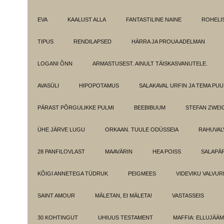
EVA
KAALUST ALLA
FANTASTILINE NAINE
ROHELI
TIPUS
RENDILAPSED
HÄRRA JA PROUA ADELMAN
LOGANI ÕNN
ARMASTUSEST. AINULT TÄISKASVANUTELE.
AVASÜLI
HIPOPOTAMUS
SALAKAVAL URFIN JA TEMA PU
PÄRAST PÕRGULIKKE PULMI
BEEBIBUUM
STEFAN ZWEI
ÜHE JÄRVE LUGU
ORKAAN. TUULE ODÜSSEIA
RAHUVAL
28 PANFILOVLAST
MAAVÄRIN
HEA POISS
SALAPÄ
KÕIGI ANNETEGA TÜDRUK
PEIGMEES
VIDEVIKU VALVUR
SAINT AMOUR
MÄLETAN, EI MÄLETA!
VASTASSEIS
30 KOHTINGUT
UHIUUS TESTAMENT
MAFFIA: ELLUJÄÄ