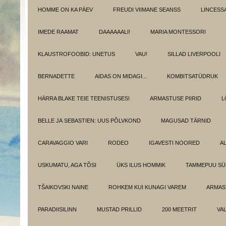
HOMME ON KA PÄEV
FREUDI VIIMANE SEANSS
LINCESS
IMEDE RAAMAT
DAAAAAALI!
MARIA MONTESSORI
KLAUSTROFOOBID: UNETUS
VAU!
SILLAD LIVERPOOLI
BERNADETTE
AIDAS ON MIDAGI...
KOMBITSATÜDRUK
HÄRRA BLAKE TEIE TEENISTUSES!
ARMASTUSE PIIRID
L
BELLE JA SEBASTIEN: UUS PÕLVKOND
MAGUSAD TÄRNID
CARAVAGGIO VARI
RODEO
IGAVESTI NOORED
A
USKUMATU, AGA TÕSI
ÜKS ILUS HOMMIK
TAMMEPUU S
TŠAIKOVSKI NAINE
ROHKEM KUI KUNAGI VAREM
ARMAST
PARADIISILINN
MUSTAD PRILLID
200 MEETRIT
VA