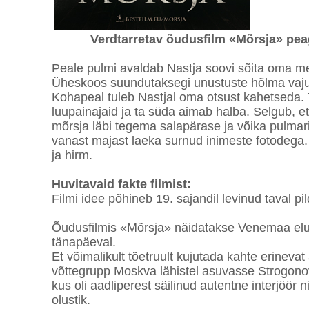
Verdtarretav õudusfilm «Mõrsja» pea
Peale pulmi avaldab Nastja soovi sõita oma m
Üheskoos suundutaksegi unustuste hõlma vaju
Kohapeal tuleb Nastjal oma otsust kahetseda
luupainajaid ja ta süda aimab halba. Selgub, 
mõrsja läbi tegema salapärase ja võika pulmarit
vanast majast laeka surnud inimeste fotodega.
ja hirm.
Huvitavaid fakte filmist:
Filmi idee põhineb 19. sajandil levinud taval pi
Õudusfilmis «Mõrsja» näidatakse Venemaa eluo
tänapäeval.
Et võimalikult tõetruult kujutada kahte erinevat
võttegrupp Moskva lähistel asuvasse Strogono
kus oli aadliperest säilinud autentne interjöör 
olustik.