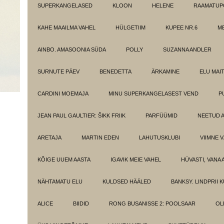
SUPERKANGELASED
KLOON
HELENE
RAAMATUPO
KAHE MAAILMA VAHEL
HÜLGETIIM
KUPEE NR.6
M
AINBO. AMASOONIA SÜDA
POLLY
SUZANNA ANDLER
SURNUTE PÄEV
BENEDETTA
ÄRKAMINE
ELU MAI
CARDINI MOEMAJA
MINU SUPERKANGELASEST VEND
P
JEAN PAUL GAULTIER: ŠIKK FRIIK
PARFÜÜMID
NEETUD 
ARETAJA
MARTIN EDEN
LAHUTUSKLUBI
VIIMNE 
KÕIGE UUEM AASTA
IGAVIK MEIE VAHEL
HÜVASTI, VANA 
NÄHTAMATU ELU
KULDSED HÄÄLED
BANKSY. LINDPRII 
ALICE
BIIDID
RONG BUSANISSE 2: POOLSAAR
OL