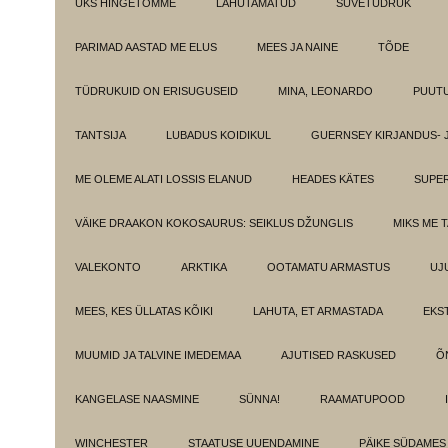
ÜKS HINGETÕMME
LAHUTAMATUD
SUVETÜDRUK
PARIMAD AASTAD ME ELUS
MEES JA NAINE
TÕDE
TÜDRUKUID ON ERISUGUSEID
MINA, LEONARDO
PUUT
TANTSIJA
LUBADUS KOIDIKUL
GUERNSEY KIRJANDUS- 
ME OLEME ALATI LOSSIS ELANUD
HEADES KÄTES
SUPE
VÄIKE DRAAKON KOKOSAURUS: SEIKLUS DŽUNGLIS
MIKS ME 
VALEKONTO
ARKTIKA
OOTAMATU ARMASTUS
UJ
MEES, KES ÜLLATAS KÕIKI
LAHUTA, ET ARMASTADA
EKS
MUUMID JA TALVINE IMEDEMAA
AJUTISED RASKUSED
Õ
KANGELASE NAASMINE
SÜNNA!
RAAMATUPOOD
WINCHESTER
STAATUSE UUENDAMINE
PÄIKE SÜDAMES