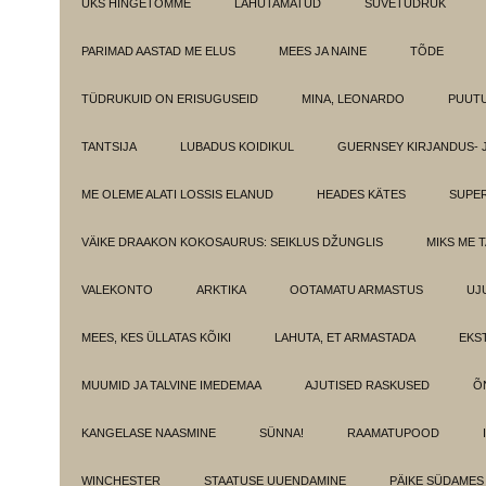
ÜKS HINGETÕMME
LAHUTAMATUD
SUVETÜDRUK
PARIMAD AASTAD ME ELUS
MEES JA NAINE
TÕDE
TÜDRUKUID ON ERISUGUSEID
MINA, LEONARDO
PUUT
TANTSIJA
LUBADUS KOIDIKUL
GUERNSEY KIRJANDUS- 
ME OLEME ALATI LOSSIS ELANUD
HEADES KÄTES
SUPE
VÄIKE DRAAKON KOKOSAURUS: SEIKLUS DŽUNGLIS
MIKS ME 
VALEKONTO
ARKTIKA
OOTAMATU ARMASTUS
UJ
MEES, KES ÜLLATAS KÕIKI
LAHUTA, ET ARMASTADA
EKS
MUUMID JA TALVINE IMEDEMAA
AJUTISED RASKUSED
Õ
KANGELASE NAASMINE
SÜNNA!
RAAMATUPOOD
WINCHESTER
STAATUSE UUENDAMINE
PÄIKE SÜDAMES