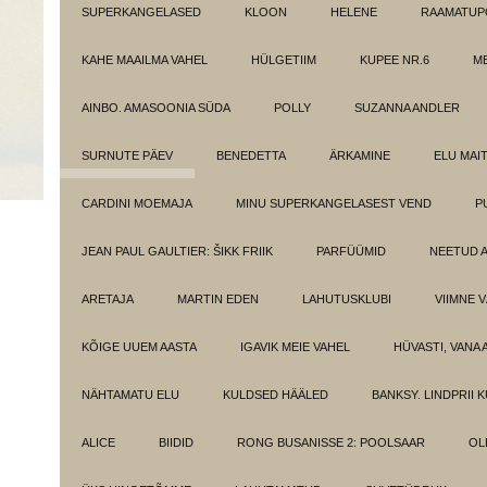
SUPERKANGELASED
KLOON
HELENE
RAAMATUPO
KAHE MAAILMA VAHEL
HÜLGETIIM
KUPEE NR.6
M
AINBO. AMASOONIA SÜDA
POLLY
SUZANNA ANDLER
SURNUTE PÄEV
BENEDETTA
ÄRKAMINE
ELU MAI
CARDINI MOEMAJA
MINU SUPERKANGELASEST VEND
P
JEAN PAUL GAULTIER: ŠIKK FRIIK
PARFÜÜMID
NEETUD 
ARETAJA
MARTIN EDEN
LAHUTUSKLUBI
VIIMNE 
KÕIGE UUEM AASTA
IGAVIK MEIE VAHEL
HÜVASTI, VANA 
NÄHTAMATU ELU
KULDSED HÄÄLED
BANKSY. LINDPRII 
ALICE
BIIDID
RONG BUSANISSE 2: POOLSAAR
OL