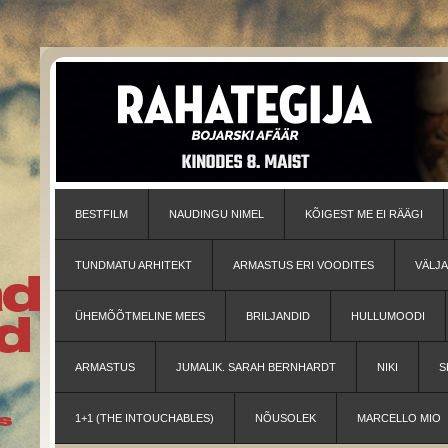
BESTFILM
NAUDINGU NIMEL
KÕIGEST ME EI RÄÄGI
TUNDMATU ARHITEKT
ARMASTUS ERI VOODITES
VÄLJ
ÜHEMÕÕTMELINE MEES
BRILJANDID
HULLUMOODI
ARMASTUS
JUMALIK. SARAH BERNHARDT
NIKI
S
1+1 (THE INTOUCHABLES)
NÕUSOLEK
MARCELLO MIO