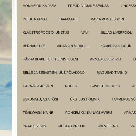
HOMME ON KA PÄEV
FREUDI VIIMANE SEANSS
LINCESS
IMEDE RAAMAT
DAAAAAALI!
MARIA MONTESSORI
KLAUSTROFOOBID: UNETUS
VAU!
SILLAD LIVERPOOLI
BERNADETTE
AIDAS ON MIDAGI...
KOMBITSATÜDRUK
HÄRRA BLAKE TEIE TEENISTUSES!
ARMASTUSE PIIRID
L
BELLE JA SEBASTIEN: UUS PÕLVKOND
MAGUSAD TÄRNID
CARAVAGGIO VARI
RODEO
IGAVESTI NOORED
A
USKUMATU, AGA TÕSI
ÜKS ILUS HOMMIK
TAMMEPUU S
TŠAIKOVSKI NAINE
ROHKEM KUI KUNAGI VAREM
ARMAST
PARADIISILINN
MUSTAD PRILLID
200 MEETRIT
VA