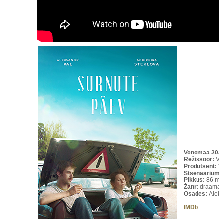
Venemaa 20
Režissöör:
V
Produtsent:
Stsenaarium
Pikkus:
86
m
Žanr:
draam
Osades:
Alek
IMDb