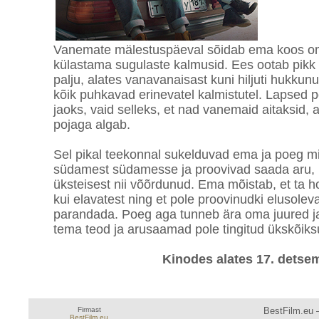
Vanemate mälestuspäeval sõidab ema koos o
külastama sugulaste kalmusid. Ees ootab pikk 
palju, alates vanavanaisast kuni hiljuti hukku
kõik puhkavad erinevatel kalmistutel. Lapsed po
jaoks, vaid selleks, et nad vanemaid aitaksid,
pojaga algab.
Sel pikal teekonnal sukelduvad ema ja poeg m
südamest südamesse ja proovivad saada aru, m
üksteisest nii võõrdunud. Ema mõistab, et ta h
kui elavatest ning et pole proovinudki elusole
parandada. Poeg aga tunneb ära oma juured ja 
tema teod ja arusaamad pole tingitud ükskõiks
Kinodes alates 17. detsem
Firmast
BestFilm.eu —
BestFilm.eu