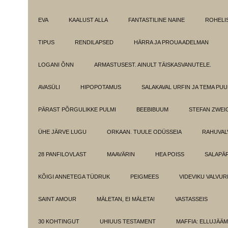
EVA
KAALUST ALLA
FANTASTILINE NAINE
ROHELI
TIPUS
RENDILAPSED
HÄRRA JA PROUA ADELMAN
LOGANI ÕNN
ARMASTUSEST. AINULT TÄISKASVANUTELE.
AVASÜLI
HIPOPOTAMUS
SALAKAVAL URFIN JA TEMA PU
PÄRAST PÕRGULIKKE PULMI
BEEBIBUUM
STEFAN ZWEI
ÜHE JÄRVE LUGU
ORKAAN. TUULE ODÜSSEIA
RAHUVAL
28 PANFILOVLAST
MAAVÄRIN
HEA POISS
SALAPÄ
KÕIGI ANNETEGA TÜDRUK
PEIGMEES
VIDEVIKU VALVUR
SAINT AMOUR
MÄLETAN, EI MÄLETA!
VASTASSEIS
30 KOHTINGUT
UHIUUS TESTAMENT
MAFFIA: ELLUJÄÄ