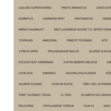
LAULVAD SUPERSTAARID
PIIRITU ARMASTUS
UNISTUST
KUMMITUS
GEMMA BOVERY
NÄHTAMATUD
NAINE
PARIM OSA MINUST
IMETLUSVÄÄRSE NOORE T.S. SPIVETI ER
TOPPAJAD
AMAZONIA
PÄIKEST PÜÜDMAS
KITE
3 PÄEVA TAPPA
PRUUNKARUDE MAA 3D
SUURED KURJA
KÜÜLIKUTEST KÄRMEMAD
JUSTIN BIEBER'S BELIEVE
KI
LOVELACE
SAMSARA
JALGPALLIHULIGAANID
KÕI
SUURED PULMAD
OLEN NII ELEVIL
VERI, HIGI JA PISAR
TERE TULEMAST LÕKSU
21 TÄIS!
OLÜMPOS ON LANGE
PELGUPAIK
POPULAARNE TÜDRUK
FILM 43
NIKO