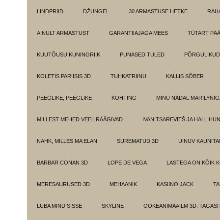
LINDPRIID
DŽUNGEL
30 ARMASTUSE HETKE
RAH
AINULT ARMASTUST
GARANTIIAJAGA MEES
TÜTART PÄ
KUUTÕUSU KUNINGRIIK
PUNASED TULED
PÕRGULIKUD
KOLETIS PARIISIS 3D
TUHKATRIINU
KALLIS SÕBER
PEEGLIKE, PEEGLIKE
KOHTING
MINU NÄDAL MARILYNIG
MILLEST MEHED VEEL RÄÄGIVAD
IVAN TSAREVITŠ JA HALL HU
NAHK, MILLES MA ELAN
SUREMATUD 3D
UINUV KAUNITA
BARBAR CONAN 3D
LOPE DE VEGA
LASTEGA ON KÕIK 
MERESAURUSED 3D
MEHAANIK
KASIINO JACK
TA
LUBA MIND SISSE
SKYLINE
OOKEANIMAAILM 3D. TAGASI