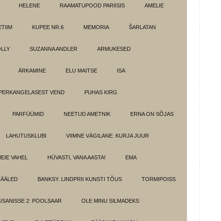
HELENE
RAAMATUPOOD PARIISIS
AMELIE
TIIM
KUPEE NR.6
MEMORIA
ŠARLATAN
LLY
SUZANNA ANDLER
ARMUKESED
ÄRKAMINE
ELU MAITSE
ISA
PERKANGELASEST VEND
PUHAS KIRG
PARFÜÜMID
NEETUD AMETNIK
ERNA ON SÕJAS
LAHUTUSKLUBI
VIIMNE VÄGILANE: KURJA JUUR
MEIE VAHEL
HÜVASTI, VANA AASTA!
EMA
HÄÄLED
BANKSY. LINDPRII KUNSTI TÕUS
TORMIPOISS
SANISSE 2: POOLSAAR
OLE MINU SILMADEKS