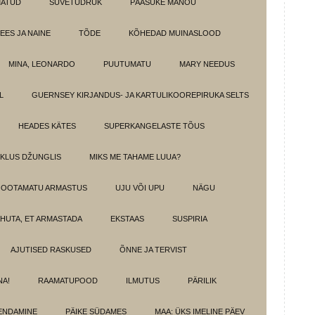
MATUD
SUVETÜDRUK
PÄÄSUKE MANOU
EES JA NAINE
TÕDE
KÕHEDAD MUINASLOOD
MINA, LEONARDO
PUUTUMATU
MARY NEEDUS
L
GUERNSEY KIRJANDUS- JA KARTULIKOOREPIRUKA SELTS
HEADES KÄTES
SUPERKANGELASTE TÕUS
IKLUS DŽUNGLIS
MIKS ME TAHAME LUUA?
OOTAMATU ARMASTUS
UJU VÕI UPU
NÄGU
HUTA, ET ARMASTADA
EKSTAAS
SUSPIRIA
AJUTISED RASKUSED
ÕNNE JA TERVIST
NA!
RAAMATUPOOD
ILMUTUS
PÄRILIK
ENDAMINE
PÄIKE SÜDAMES
MAA: ÜKS IMELINE PÄEV