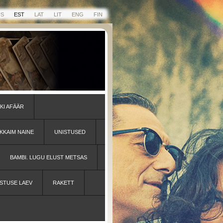
US
EST
LAT
LIT
ENG
FIN
KI AFÄÄR
KKAIM NAINE
UNISTUSED
BAMBI. LUGU ELUST METSAS
STUSE LAEV
RAKETT