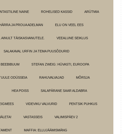
NTASTILINE NAINE
ROHELISED KASSID
ARÜTMIA
HÄRRA JA PROUA ADELMAN
ELU ON VEEL EES
 AINULT TÄISKASVANUTELE.
VEEALUNE SEIKLUS
SALAKAVAL URFIN JA TEMA PUUSÕDURID
BEEBIBUUM
STEFAN ZWEIG: HÜVASTI, EUROOPA
TUULE ODÜSSEIA
RAHUVALVAJAD
MÕRSJA
HEA POISS
SALAPÄRANE SAAR ALDABRA
EIGMEES
VIDEVIKU VALVURID
PENTSIK PUHKUS
MÄLETA!
VASTASSEIS
VALIMISPÄEV 2
TAMENT
MAFFIA: ELLUJÄÄMISMÄNG