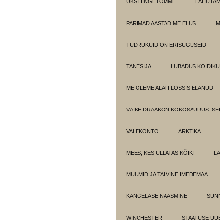
ÜKS HINGETÕMME
LAHUTA
PARIMAD AASTAD ME ELUS
M
TÜDRUKUID ON ERISUGUSEID
TANTSIJA
LUBADUS KOIDIKU
ME OLEME ALATI LOSSIS ELANUD
VÄIKE DRAAKON KOKOSAURUS: SE
VALEKONTO
ARKTIKA
MEES, KES ÜLLATAS KÕIKI
LA
MUUMID JA TALVINE IMEDEMAA
KANGELASE NAASMINE
SÜN
WINCHESTER
STAATUSE UU