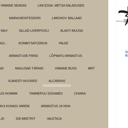
 VIIMANE SEANSS
LINCESSA. METSA SALADUSED
MARIA MONTESSORI
LIMONOV. BALLAAD
VAU!
SILLAD LIVERPOOLI
ALASTI MUUSA
GI...
KOMBITSATÜDRUK
PALEE
ARMASTUSE PIIRID
LÕPMATU ARMASTUS
OND
MAGUSAD TÄRNID
VIIMANE BUSS
MRT
IGAVESTI NOORED
ALCARRAS
LUS HOMMIK
TAMMEPUU SÜDAMES
CHIARA
KUI KUNAGI VAREM
ARMASTUS JA VIHA
LID
200 MEETRIT
VALETAJA