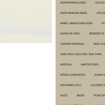
SUPERKANGELASED
KLOON
KAHE MAAILMA VAHEL
HÜLGE
AINBO. AMASOONIA SÜDA
PO
SURNUTE PÄEV
BENEDETTA
CARDINI MOEMAJA
MINU SU
JEAN PAUL GAULTIER: ŠIKK FRIIK
ARETAJA
MARTIN EDEN
KÕIGE UUEM AASTA
IGAVIK 
NÄHTAMATU ELU
KULDSED 
ALICE
BIIDID
RONG BU