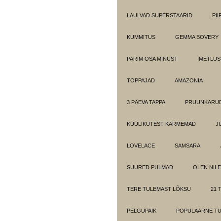
LAULVAD SUPERSTAARID
PI
KUMMITUS
GEMMA BOVERY
PARIM OSA MINUST
IMETLUS
TOPPAJAD
AMAZONIA
3 PÄEVA TAPPA
PRUUNKARUD
KÜÜLIKUTEST KÄRMEMAD
J
LOVELACE
SAMSARA
SUURED PULMAD
OLEN NII 
TERE TULEMAST LÕKSU
21 T
PELGUPAIK
POPULAARNE T