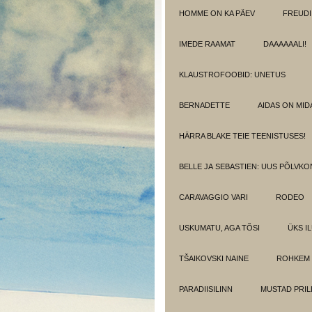
HOMME ON KA PÄEV
FREUDI
IMEDE RAAMAT
DAAAAAALI!
KLAUSTROFOOBID: UNETUS
BERNADETTE
AIDAS ON MIDA
HÄRRA BLAKE TEIE TEENISTUSES!
BELLE JA SEBASTIEN: UUS PÕLVK
CARAVAGGIO VARI
RODEO
USKUMATU, AGA TÕSI
ÜKS I
TŠAIKOVSKI NAINE
ROHKEM 
PARADIISILINN
MUSTAD PRIL