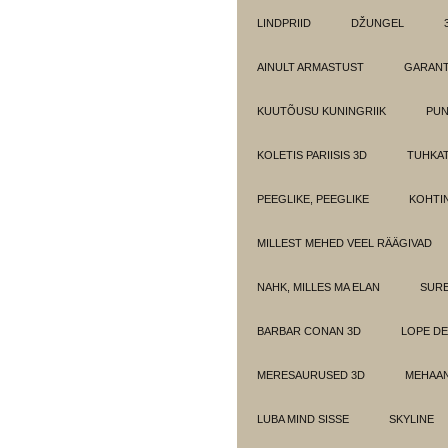
LINDPRIID
DŽUNGEL
AINULT ARMASTUST
GARANT
KUUTÕUSU KUNINGRIIK
PUN
KOLETIS PARIISIS 3D
TUHKAT
PEEGLIKE, PEEGLIKE
KOHTI
MILLEST MEHED VEEL RÄÄGIVAD
NAHK, MILLES MA ELAN
SUR
BARBAR CONAN 3D
LOPE DE
MERESAURUSED 3D
MEHAAN
LUBA MIND SISSE
SKYLINE