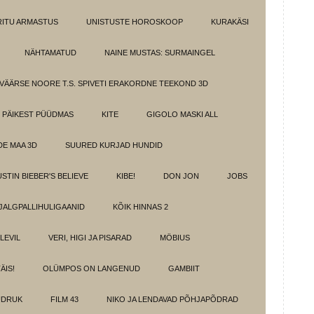
IRITU ARMASTUS
UNISTUSTE HOROSKOOP
KURAKÄSI
NÄHTAMATUD
NAINE MUSTAS: SURMAINGEL
VÄÄRSE NOORE T.S. SPIVETI ERAKORDNE TEEKOND 3D
PÄIKEST PÜÜDMAS
KITE
GIGOLO MASKI ALL
E MAA 3D
SUURED KURJAD HUNDID
USTIN BIEBER'S BELIEVE
KIBE!
DON JON
JOBS
JALGPALLIHULIGAANID
KÕIK HINNAS 2
ELEVIL
VERI, HIGI JA PISARAD
MÖBIUS
ÄIS!
OLÜMPOS ON LANGENUD
GAMBIIT
ÜDRUK
FILM 43
NIKO JA LENDAVAD PÕHJAPÕDRAD