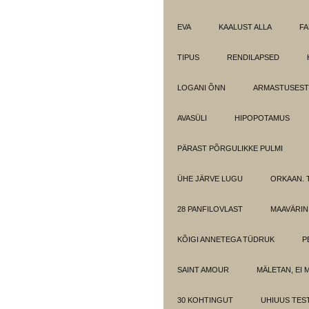
EVA
KAALUST ALLA
FA
TIPUS
RENDILAPSED
LOGANI ÕNN
ARMASTUSEST.
AVASÜLI
HIPOPOTAMUS
PÄRAST PÕRGULIKKE PULMI
ÜHE JÄRVE LUGU
ORKAAN. 
28 PANFILOVLAST
MAAVÄRIN
KÕIGI ANNETEGA TÜDRUK
P
SAINT AMOUR
MÄLETAN, EI 
30 KOHTINGUT
UHIUUS TES