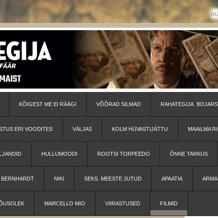
R
KÕIGEST ME EI RÄÄGI
VÕÕRAD SILMAD
RAHATEGIJA. BOJARS
STUS ERI VOODITES
VÄLJAS
KOLM HÜVASTIJÄTTU
MAAILMA RI
LJANDID
HULLUMOODI
ROOTSI TORPEEDO
ÕNNE TARKUS
H BERNHARDT
NIKI
SEKS. MEESTE JUTUD
APAATIA
ARMA
ÕUSOLEK
MARCELLO MIO
VIIRASTUSED
FILMID