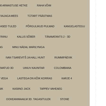
30 ARMASTUSE HETKE
RAHA VÕIM
IIAJAGA MEES
TÜTART PÄÄSTMAS
ASED TULED
PÕRGULIKUD PULMAD
KANGELASTEGU
RIINU
KALLIS SÕBER
TÄNAVATANTS 2 - 3D
NG
MINU NÄDAL MARILYNIGA
IVAN TSAREVITŠ JA HALL HUNT
RUMMIPÄEVIK
EMATUD 3D
UINUV KAUNITAR
COLOMBIANA
 VEGA
LASTEGA ON KÕIK KORRAS
KARJE 4
IK
KASIINO JACK
TAPPEV VAHEAEG
OOKEANIMAAILM 3D. TAGASITULEK
STONE