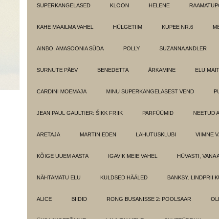
SUPERKANGELASED
KLOON
HELENE
RAAMATUPO
KAHE MAAILMA VAHEL
HÜLGETIIM
KUPEE NR.6
M
AINBO. AMASOONIA SÜDA
POLLY
SUZANNA ANDLER
SURNUTE PÄEV
BENEDETTA
ÄRKAMINE
ELU MAI
CARDINI MOEMAJA
MINU SUPERKANGELASEST VEND
P
JEAN PAUL GAULTIER: ŠIKK FRIIK
PARFÜÜMID
NEETUD 
ARETAJA
MARTIN EDEN
LAHUTUSKLUBI
VIIMNE 
KÕIGE UUEM AASTA
IGAVIK MEIE VAHEL
HÜVASTI, VANA 
NÄHTAMATU ELU
KULDSED HÄÄLED
BANKSY. LINDPRII 
ALICE
BIIDID
RONG BUSANISSE 2: POOLSAAR
OL