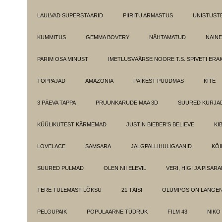
LAULVAD SUPERSTAARID
PIIRITU ARMASTUS
UNISTUST
KUMMITUS
GEMMA BOVERY
NÄHTAMATUD
NAINE
PARIM OSA MINUST
IMETLUSVÄÄRSE NOORE T.S. SPIVETI ER
TOPPAJAD
AMAZONIA
PÄIKEST PÜÜDMAS
KITE
3 PÄEVA TAPPA
PRUUNKARUDE MAA 3D
SUURED KURJA
KÜÜLIKUTEST KÄRMEMAD
JUSTIN BIEBER'S BELIEVE
KI
LOVELACE
SAMSARA
JALGPALLIHULIGAANID
KÕI
SUURED PULMAD
OLEN NII ELEVIL
VERI, HIGI JA PISAR
TERE TULEMAST LÕKSU
21 TÄIS!
OLÜMPOS ON LANGE
PELGUPAIK
POPULAARNE TÜDRUK
FILM 43
NIKO