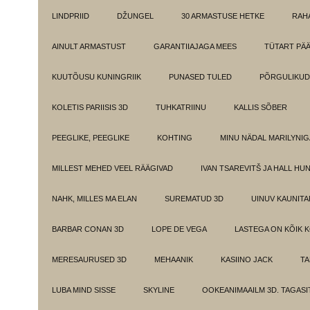
LINDPRIID
DŽUNGEL
30 ARMASTUSE HETKE
RAH
AINULT ARMASTUST
GARANTIIAJAGA MEES
TÜTART PÄ
KUUTÕUSU KUNINGRIIK
PUNASED TULED
PÕRGULIKUD
KOLETIS PARIISIS 3D
TUHKATRIINU
KALLIS SÕBER
PEEGLIKE, PEEGLIKE
KOHTING
MINU NÄDAL MARILYNIG
MILLEST MEHED VEEL RÄÄGIVAD
IVAN TSAREVITŠ JA HALL HU
NAHK, MILLES MA ELAN
SUREMATUD 3D
UINUV KAUNITA
BARBAR CONAN 3D
LOPE DE VEGA
LASTEGA ON KÕIK 
MERESAURUSED 3D
MEHAANIK
KASIINO JACK
TA
LUBA MIND SISSE
SKYLINE
OOKEANIMAAILM 3D. TAGASI