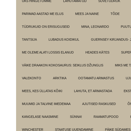
ÜKS HINGETÕMME
LAHUTAMATUD
SUVETÜDRUK
PARIMAD AASTAD ME ELUS
MEES JA NAINE
TÕDE
TÜDRUKUID ON ERISUGUSEID
MINA, LEONARDO
PUUT
TANTSIJA
LUBADUS KOIDIKUL
GUERNSEY KIRJANDUS- 
ME OLEME ALATI LOSSIS ELANUD
HEADES KÄTES
SUPE
VÄIKE DRAAKON KOKOSAURUS: SEIKLUS DŽUNGLIS
MIKS ME 
VALEKONTO
ARKTIKA
OOTAMATU ARMASTUS
UJ
MEES, KES ÜLLATAS KÕIKI
LAHUTA, ET ARMASTADA
EKS
MUUMID JA TALVINE IMEDEMAA
AJUTISED RASKUSED
Õ
KANGELASE NAASMINE
SÜNNA!
RAAMATUPOOD
WINCHESTER
STAATUSE UUENDAMINE
PÄIKE SÜDAMES