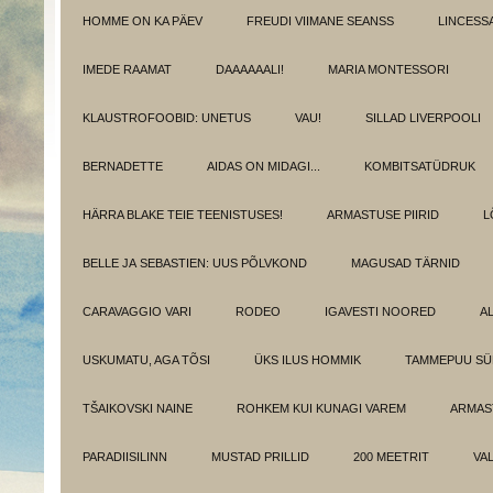
HOMME ON KA PÄEV
FREUDI VIIMANE SEANSS
LINCESS
IMEDE RAAMAT
DAAAAAALI!
MARIA MONTESSORI
KLAUSTROFOOBID: UNETUS
VAU!
SILLAD LIVERPOOLI
BERNADETTE
AIDAS ON MIDAGI...
KOMBITSATÜDRUK
HÄRRA BLAKE TEIE TEENISTUSES!
ARMASTUSE PIIRID
L
BELLE JA SEBASTIEN: UUS PÕLVKOND
MAGUSAD TÄRNID
CARAVAGGIO VARI
RODEO
IGAVESTI NOORED
A
USKUMATU, AGA TÕSI
ÜKS ILUS HOMMIK
TAMMEPUU S
TŠAIKOVSKI NAINE
ROHKEM KUI KUNAGI VAREM
ARMAST
PARADIISILINN
MUSTAD PRILLID
200 MEETRIT
VA