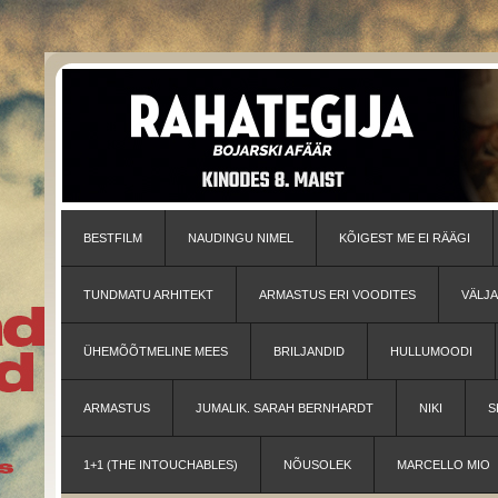
BESTFILM
NAUDINGU NIMEL
KÕIGEST ME EI RÄÄGI
TUNDMATU ARHITEKT
ARMASTUS ERI VOODITES
VÄLJ
ÜHEMÕÕTMELINE MEES
BRILJANDID
HULLUMOODI
ARMASTUS
JUMALIK. SARAH BERNHARDT
NIKI
S
1+1 (THE INTOUCHABLES)
NÕUSOLEK
MARCELLO MIO