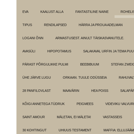
EVA
KAALUST ALLA
FANTASTILINE NAINE
ROHELI
TIPUS
RENDILAPSED
HÄRRA JA PROUA ADELMAN
LOGANI ÕNN
ARMASTUSEST. AINULT TÄISKASVANUTELE.
AVASÜLI
HIPOPOTAMUS
SALAKAVAL URFIN JA TEMA PU
PÄRAST PÕRGULIKKE PULMI
BEEBIBUUM
STEFAN ZWEI
ÜHE JÄRVE LUGU
ORKAAN. TUULE ODÜSSEIA
RAHUVAL
28 PANFILOVLAST
MAAVÄRIN
HEA POISS
SALAPÄ
KÕIGI ANNETEGA TÜDRUK
PEIGMEES
VIDEVIKU VALVUR
SAINT AMOUR
MÄLETAN, EI MÄLETA!
VASTASSEIS
30 KOHTINGUT
UHIUUS TESTAMENT
MAFFIA: ELLUJÄÄ