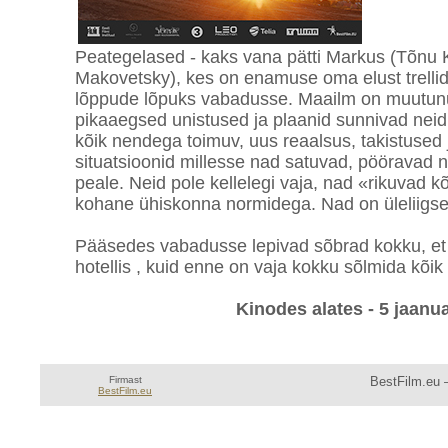
Peategelased - kaks vana pätti Markus (Tõnu K
Makovetsky), kes on enamuse oma elust trelli
lõppude lõpuks vabadusse. Maailm on muutu
pikaaegsed unistused ja plaanid sunnivad neid
kõik nendega toimuv, uus reaalsus, takistused 
situatsioonid millesse nad satuvad, pööravad n
peale. Neid pole kellelegi vaja, nad «rikuvad kõi
kohane ühiskonna normidega. Nad on üleliigse
Pääsedes vabadusse lepivad sõbrad kokku, et
hotellis , kuid enne on vaja kokku sõlmida kõik 
Kinodes alates - 5 jaanua
Firmast
BestFilm.eu —
BestFilm.eu