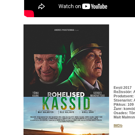
Eesti 2017
Režissöör:
Produtsent:
Stsenarist:
Pikkus: 109
Žanr: komöö
Osades: Tõn
Mait Malmste
IMDb